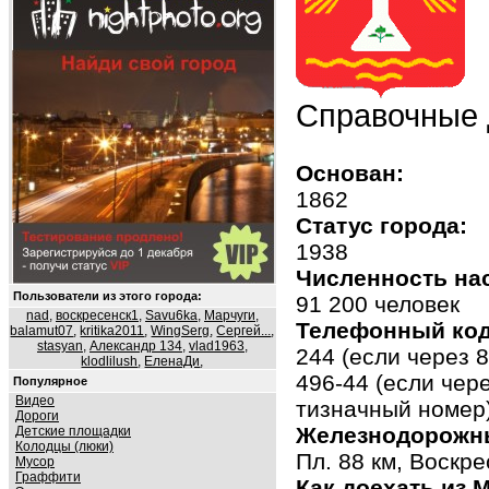
Справочные 
Основан:
1862
Статус города:
1938
Численность на
Пользователи из этого города:
91 200 человек
nad
,
воскресенск1
,
Savu6ka
,
Марчуги
,
Телефонный код
balamut07
,
kritika2011
,
WingSerg
,
Сергей...
,
stasyan
,
Александр 134
,
vlad1963
,
244 (если через 
klodlilush
,
ЕленаДи
,
496-44 (если чер
Популярное
Видео
тизначный номер
Дороги
Железнодорожны
Детские площадки
Колодцы (люки)
Пл. 88 км, Воскр
Мусор
Граффити
Как доехать из 