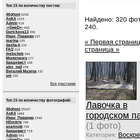
Топ 15 по количеству постов:
46ghost
6230
Найдено: 320 фот
AnKit
1415
Admin
519
240.
-=SweD=-
442
Gurickaya13
356
Иван_Правдин
237
« Первая страни
marina
235
dasha-k
231
страница »
FAQ
223
melocheb
194
Montenegro
177
бакшевист
166
alex_nail
158
Виталий Мазепа
152
sm
150
Все участники
Топ 15 по количеству фотографий:
Лавочка в
46ghost
35347
городском п
AnKit
1884
Иван_Правдин
1540
HDmitriy
768
(1 фото)
asamspb
739
бакшевист
719
Воскре
Категория:
Admin
583
-=SweD=-
489