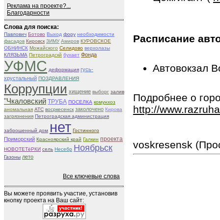
Реклама на проекте?...
Благодарности
Слова для поиска:
Павлович
Ботово
Выход
фору
необходимости
Расписание авт
фасадов
Кировск
ЗИМУ
Амиров
КУРОВСКОЕ
ОБНИНСК
Можайского
Селидово
верхолазы
Фонда
КЛЯЗЬМА
Петроградскй
бухает
УФМС
Автовокзал В
гусь-
деформация
хрустальный
ПОЗДРАВЛЕНИЯ
Коррупции
хищение
выборг
залив
Подробнее о горо
"Чкаловский
ТРУБА
ПОСЕЛКА
комунхоз
http://www.razruh
заколочено
аномальная
АТС
восркесенск
Кирова
загрязнения
Петроградская администрация
нет
заброшенный дом
Гостинного
Приморский
проекта
Красноярский край
Галкин
voskresensk (Про
Ноябрьск
НОВОТЕТёРКИ
сель
Несебр
лето
Газоны
Все ключевые слова
Вы можете проявить участие, установив
кнопку проекта на Ваш сайт: