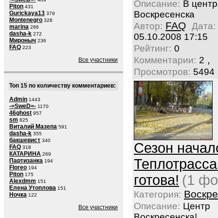
Описание:
В центр
Piton
431
Воскресенска
Gurickaya13
379
Montenegro
328
FAQ
Автор:
Дата:
marina
286
dasha-k
272
05.10.2008 17:15
Мироныч
236
Рейтинг:
0
FAQ
223
,
Комментарии:
2
Все участники
Просмотров:
5494
Топ 15 по количеству комментариев:
Admin
1443
-=SweD=-
1170
46ghost
957
sm
825
Виталий Мазепа
591
dasha-k
355
бакшевист
340
Cезон начал
FAQ
318
КАТАРИНА
269
Теплотрасса
Партизанка
194
Floreo
194
Piton
175
готова!
(1 фо
Alexdmm
151
Елена Утоплова
151
Воскре
Категория:
Ночка
122
Описание:
Центр
Все участники
Воскресенска!