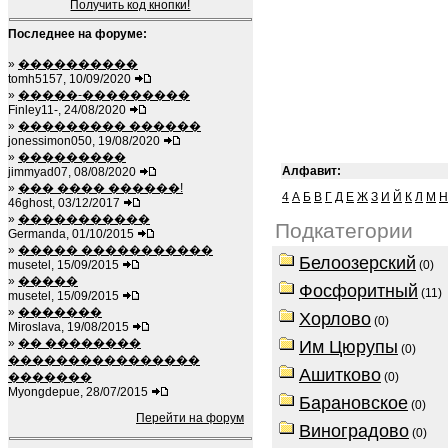
Получить код кнопки!
Последнее на форуме:
»
����������
tomh5157, 10/09/2020
»
�����-���������
Finley11-, 24/08/2020
»
��������� ������
jonessimon050, 19/08/2020
»
���������
Алфавит:
jimmyad07, 08/08/2020
»
��� ���� ������!
4
А
Б
В
Г
Д
Е
Ж
З
И
Й
К
Л
М
Н
46ghost, 03/12/2017
»
�����������
Подкатегории
Germanda, 01/10/2015
»
����� �����������
Белоозерский
musetel, 15/09/2015
(0)
»
�����
Фосфоритный
(11)
musetel, 15/09/2015
»
�������
Хорлово
(0)
Miroslava, 19/08/2015
»
�� ��������
Им Цюрупы
(0)
����������������
Ашитково
�������
(0)
Myongdepue, 28/07/2015
Барановское
(0)
Перейти на форум
Виноградово
(0)