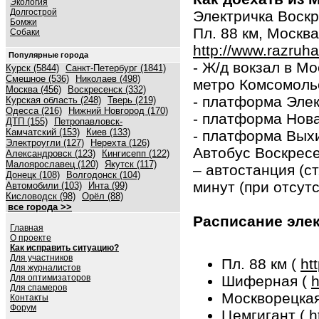
Экология
Долгострой
Электричка Воскр
Бомжи
Пл. 88 км, Моск
Собаки
http://www.razruh
Популярные города
- Ж/д вокзал в Мо
Курск (5844)
Санкт-Петербург (1841)
Смешное (536)
Николаев (498)
метро Комсомольс
Москва (456)
Воскресенск (332)
- платформа Элек
Курская область (248)
Тверь (219)
Одесса (216)
Нижний Новгород (170)
- платформа Нова
ДТП (155)
Петропавловск-
Камчатский (153)
Киев (133)
- платформа Выхи
Электроугли (127)
Нерехта (126)
Автобус Воскрес
Александровск (123)
Кингисепп (122)
Малоярославец (120)
Якутск (117)
– автостанция (ст
Донецк (108)
Волгодонск (104)
минут (при отсут
Автомобили (103)
Инта (99)
Кисловодск (98)
Орёл (88)
все города >>
Расписание элек
Главная
О проекте
Как исправить ситуацию?
Для участников
Пл. 88 км (
ht
Для журналистов
Для оптимизаторов
Шиферная (
h
Для спамеров
Москворецка
Контакты
Форум
Цемгигант (
h