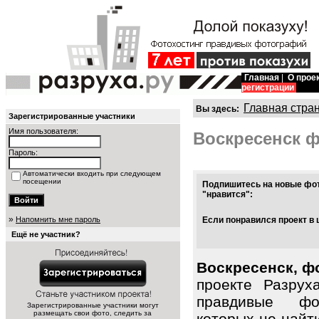
Главная
|
О прое
регистрации
Главная стра
Вы здесь:
Зарегистрированные участники
Имя пользователя:
Воскресенск 
Пароль:
Автоматически входить при следующем
посещении
Подпишитесь на новые фот
"нравится":
»
Напомнить мне пароль
Если понравился проект в 
Ещё не участник?
Воскресенск, ф
проекте Разрух
правдивые фот
Зарегистрированные участники могут
размещать свои фото, следить за
которых не найт