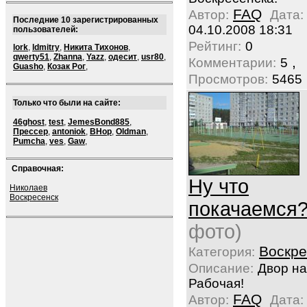
FAQ
Автор:
Дата:
Последние 10 зарегистрированных
04.10.2008 18:31
пользователей:
Рейтинг:
0
lork
,
ldmitry
,
Никита Тихонов
,
qwerty51
,
Zhanna
,
Yazz
,
одесит
,
usr80
,
,
Комментарии:
5
Guasho
,
Козак Рог
,
Просмотров:
5465
Только что были на сайте:
46ghost
,
test
,
JemesBond885
,
Прессер
,
antoniok
,
BHop
,
Oldman
,
Pumcha
,
ves
,
Gaw
,
Справочная:
Ну что
Николаев
Воскресенск
покачаемся
фото)
Воскре
Категория:
Описание:
Двор на
Рабочая!
FAQ
Автор:
Дата: