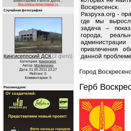
комментариями и многое другое...
Все плюсы регистрации >>
Воскресенск.
Случайная фотография
Разруха.org - п
где мы выросл
задача – показ
города, реаль
администрации 
привлечения об
данной проблем
Кингисеппский ДСК
(2 фото)
Категория:
Кингисепп
Автор:
Montenegro
Дата: 01.05.2011 23:27
Город Воскресенс
Рейтинг: 0
Комментарии: 0
Герб Воскре
Рекомендуем: