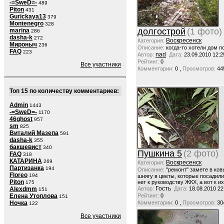
-=SweD=-
489
Piton
431
Gurickaya13
379
Montenegro
328
долгострой
(1 фото)
marina
286
dasha-k
272
Воскресенск
Категория:
Мироныч
236
Описание:
когда-то хотели дом по
FAQ
223
nad
Автор:
Дата:
23.09.2010 12:2
Рейтинг:
0
Все участники
,
Комментарии:
0
Просмотров:
44
Топ 15 по количеству комментариев:
Admin
1443
-=SweD=-
1170
46ghost
957
sm
825
Виталий Мазепа
591
dasha-k
355
бакшевист
340
Пушкина 5
(2 фото)
FAQ
318
КАТАРИНА
269
Воскресенск
Категория:
Партизанка
194
Описание:
"ремонт" замете в ко
Floreo
194
шнягу в цветы, которые посадили
Piton
нет к руководству ЖКХ, а вот к 
175
Гость
Alexdmm
Автор:
Дата:
18.08.2010 22
151
Елена Утоплова
Рейтинг:
0
151
,
Ночка
Комментарии:
0
Просмотров:
30
122
Все участники