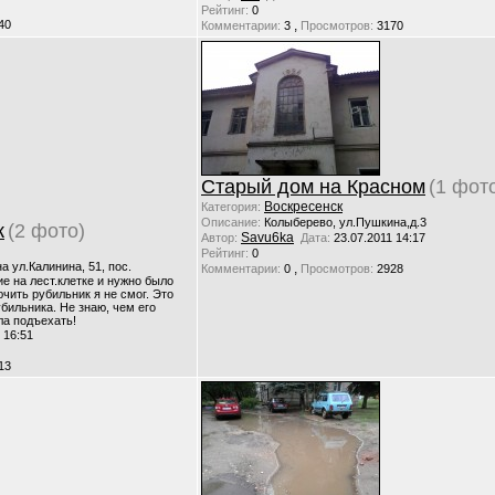
Рейтинг:
0
40
,
Комментарии:
3
Просмотров:
3170
Старый дом на Красном
(1 фот
Воскресенск
Категория:
Описание:
Колыберево, ул.Пушкина,д.3
к
(2 фото)
Savu6ka
Автор:
Дата:
23.07.2011 14:17
Рейтинг:
0
а ул.Калинина, 51, пос.
,
Комментарии:
0
Просмотров:
2928
е на лест.клетке и нужно было
чить рубильник я не смог. Это
бильника. Не знаю, чем его
ла подъехать!
 16:51
13