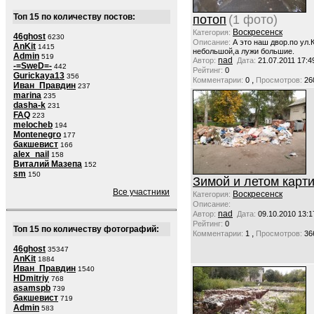
Топ 15 по количеству постов:
потоп
(1 фото)
Воскресенск
Категория:
46ghost
6230
Описание:
А это наш двор.по ул
AnKit
1415
небольшой,а лужи большие.
Admin
519
nad
Автор:
Дата:
21.07.2011 17:4
-=SweD=-
442
Рейтинг:
0
Gurickaya13
356
,
Комментарии:
0
Просмотров:
26
Иван_Правдин
237
marina
235
dasha-k
231
FAQ
223
melocheb
194
Montenegro
177
бакшевист
166
alex_nail
158
Виталий Мазепа
152
sm
150
Зимой и летом карт
Все участники
Воскресенск
Категория:
Описание:
nad
Автор:
Дата:
09.10.2010 13:1
Рейтинг:
0
Топ 15 по количеству фотографий:
,
Комментарии:
1
Просмотров:
36
46ghost
35347
AnKit
1884
Иван_Правдин
1540
HDmitriy
768
asamspb
739
бакшевист
719
Admin
583