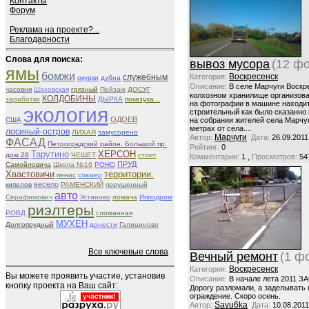
Контакты
Форум
Реклама на проекте?...
Благодарности
Слова для поиска:
вывоз мусора
(12 фо
ямы
бомжи
Воскресенск
служебным
Категория:
окурки
дубна
Описание:
В селе Марчуги Воскр
часовня
Шаховская
грязный
Пейзаж
ДОСУГ
колхозном хранилище организова
КОЛДОБИНЫ
заработки
ДЫРКА
показуха...
на фотографии в машине находит
экология
строительный как было сказанно
ОДОЕВ
США
на собрании жителей села Марчу
метрах от села....
лосиный-остров
ЛИХАЯ
замусорено
Марчуги
Автор:
Дата:
26.09.2011
ФАСАД
Петроградский район. Большой пр.
Рейтинг:
0
Тарутино
ХЕРСОН
дом 28
ЧЕШЕТ
стоит
,
Комментарии:
1
Просмотров:
54
ПРУД
Самойловича
Школа №16
РОНО
территории.
Хвастовичи
пенис
спамер
весело
кипелов
РАМЕНСКИЙ
порушенный
авто
Серафимович
Устиново
ломача
Ипподром
риэлтеры
РОВД
сломанная
МУХЕН
Долгопрудный
донести
Галициново
Все ключевые слова
Вечный ремонт
(1 ф
Воскресенск
Категория:
Вы можете проявить участие, установив
Описание:
В начале лета 2011 ЗА
кнопку проекта на Ваш сайт:
Дорогу разломали, а заделывать 
ограждение. Скоро осень.
Savu6ka
Автор:
Дата:
10.08.2011