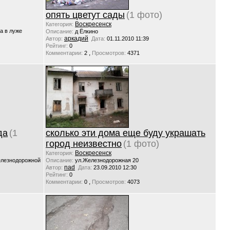
опять цветут сады
(1 фото)
Воскресенск
Категория:
а в луже
Описание:
д Ёлкино
аркадий
Автор:
Дата:
01.11.2010 11:39
Рейтинг:
0
,
Комментарии:
2
Просмотров:
4371
да
(1
сколько эти дома еще буду украшать
город неизвестно
(1 фото)
Воскресенск
Категория:
елезнодорожной
Описание:
ул.Железнодорожная 20
nad
Автор:
Дата:
23.09.2010 12:30
Рейтинг:
0
,
Комментарии:
0
Просмотров:
4073