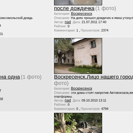
после дождичка
(1 фото)
Воскресенск
Категория:
.Комсомольской.дождь
Описание:
На днях прошел дождичек и ямка утонул
nad
Автор:
Дата:
21.07.2011 17:40
9
Рейтинг:
0
,
Комментарии:
1
Просмотров:
2374
01
ина одна
(1 фото)
Воскресенск.Лицо нашего горо
фото)
Воскресенск
Категория:
7
Описание:
эти дома стоят напротив Автовокзала,ж
платформы.
68
nad
Автор:
Дата:
09.10.2010 13:11
Рейтинг:
0
,
Комментарии:
0
Просмотров:
4794