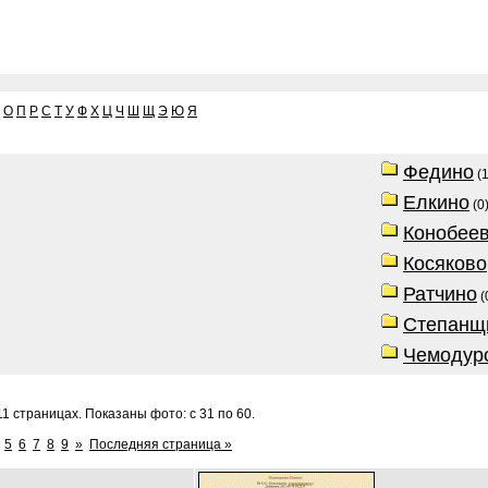
О
П
Р
С
Т
У
Ф
Х
Ц
Ч
Ш
Щ
Э
Ю
Я
Федино
(1
Елкино
(0
Конобее
Косяково
Ратчино
(
Степанщ
Чемодур
1 страницах. Показаны фото: с 31 по 60.
5
6
7
8
9
»
Последняя страница »