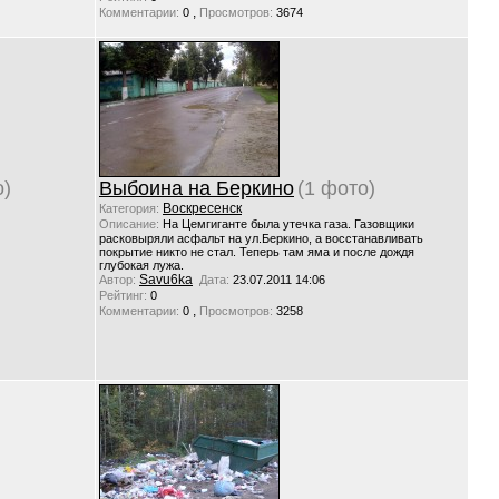
,
Комментарии:
0
Просмотров:
3674
о)
Выбоина на Беркино
(1 фото)
Воскресенск
Категория:
Описание:
На Цемгиганте была утечка газа. Газовщики
расковыряли асфальт на ул.Беркино, а восстанавливать
покрытие никто не стал. Теперь там яма и после дождя
глубокая лужа.
Savu6ka
Автор:
Дата:
23.07.2011 14:06
Рейтинг:
0
,
Комментарии:
0
Просмотров:
3258