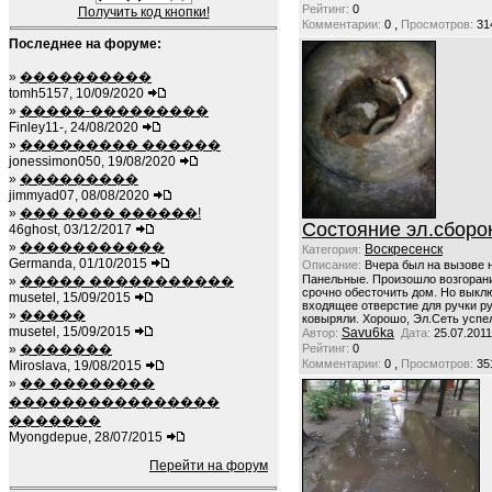
Рейтинг:
0
Получить код кнопки!
,
Комментарии:
0
Просмотров:
31
Последнее на форуме:
»
����������
tomh5157, 10/09/2020
»
�����-���������
Finley11-, 24/08/2020
»
��������� ������
jonessimon050, 19/08/2020
»
���������
jimmyad07, 08/08/2020
»
��� ���� ������!
Состояние эл.сборо
46ghost, 03/12/2017
»
�����������
Воскресенск
Категория:
Germanda, 01/10/2015
Описание:
Вчера был на вызове н
Панельные. Произошло возгорани
»
����� �����������
срочно обесточить дом. Но выклю
musetel, 15/09/2015
входящее отверстие для ручки ру
»
�����
ковыряли. Хорошо, Эл.Сеть успе
musetel, 15/09/2015
Savu6ka
Автор:
Дата:
25.07.2011
»
�������
Рейтинг:
0
,
Комментарии:
0
Просмотров:
35
Miroslava, 19/08/2015
»
�� ��������
����������������
�������
Myongdepue, 28/07/2015
Перейти на форум