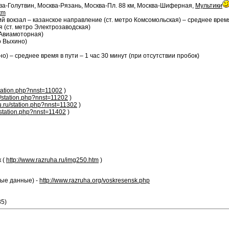
ва-Голутвин, Москва-Рязань, Москва-Пл. 88 км, Москва-Шиферная,
Мультики
tm
кий вокзал – казанское направление (ст. метро Комсомольская) – среднее время
 (ст. метро Электрозаводская)
 Авиамоторная)
о Выхино)
но) – среднее время в пути – 1 час 30 минут (при отсутствии пробок)
/station.php?nnst=11002
)
ru/station.php?nnst=11202
)
utu.ru/station.php?nnst=11302
)
ru/station.php?nnst=11402
)
 (
http://www.razruha.ru/img250.htm
)
ные данные) -
http://www.razruha.org/voskresensk.php
85)