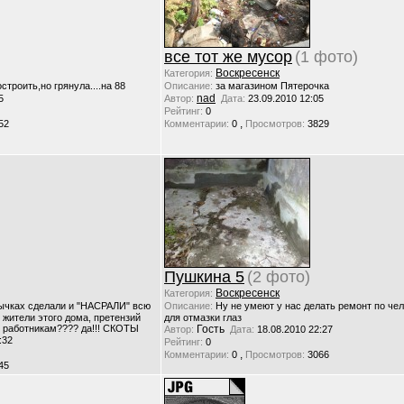
все тот же мусор
(1 фото)
Воскресенск
Категория:
строить,но грянула....на 88
Описание:
за магазином Пятерочка
nad
5
Автор:
Дата:
23.09.2010 12:05
Рейтинг:
0
,
52
Комментарии:
0
Просмотров:
3829
Пушкина 5
(2 фото)
Воскресенск
Категория:
вычках сделали и "НАСРАЛИ" всю
Описание:
Ну не умеют у нас делать ремонт по чел
 жители этого дома, претензий
для отмазки глаз
их работникам???? да!!! СКОТЫ
Гость
Автор:
Дата:
18.08.2010 22:27
:32
Рейтинг:
0
,
Комментарии:
0
Просмотров:
3066
45