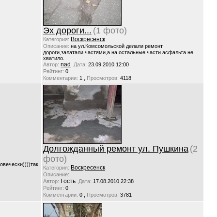
Эх дороги...
(1 фото)
Воскресенск
Категория:
Описание:
на ул.Комсомольской делали ремонт
дороги,залатали частями,а на остальные части асфальта не
хватило.
nad
Автор:
Дата:
23.09.2010 12:00
Рейтинг:
0
,
Комментарии:
1
Просмотров:
4118
Долгожданный ремонт ул. Пушкина
(2
фото)
овечески))))так
Воскресенск
Категория:
Описание:
Гость
Автор:
Дата:
17.08.2010 22:38
Рейтинг:
0
,
Комментарии:
0
Просмотров:
3781