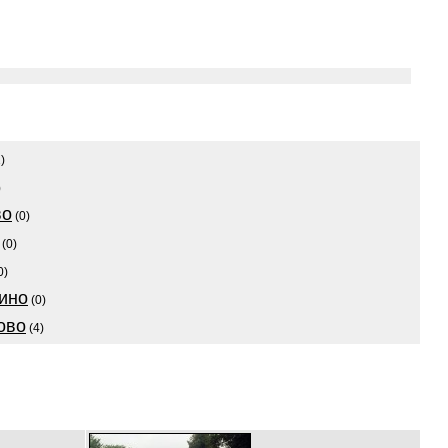
)
)
во
(0)
(0)
0)
ино
(0)
ово
(4)