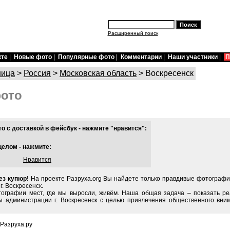
Расширенный поиск
кте
|
Новые фото
|
Популярные фото
|
Комментарии
|
Наши участники
|
П
ница
>
Россия
>
Московская область
> Воскресенск
фото
 с доставкой в фейсбук - нажмите "нравится":
целом - нажмите:
Нравится
ез купюр!
На проекте Разруха.org Вы найдете только правдивые фотографии
. Воскресенск.
тографии мест, где мы выросли, живём. Наша общая задача – показать ре
 администрации г. Воскресенск с целью привлечения общественного вни
 Разруха.ру