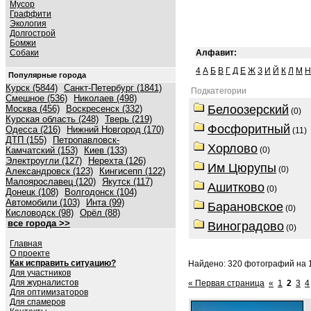
Мусор
Граффити
Экология
Долгострой
Бомжи
Собаки
Алфавит:
4
А
Б
В
Г
Д
Е
Ж
З
И
Й
К
Л
М
Н
Популярные города
Курск (5844)
Санкт-Петербург (1841)
Подкатегории
Смешное (536)
Николаев (498)
Белоозерский
Москва (456)
Воскресенск (332)
(0)
Курская область (248)
Тверь (219)
Фосфоритный
Одесса (216)
Нижний Новгород (170)
(11)
ДТП (155)
Петропавловск-
Хорлово
Камчатский (153)
Киев (133)
(0)
Электроугли (127)
Нерехта (126)
Им Цюрупы
(0)
Александровск (123)
Кингисепп (122)
Малоярославец (120)
Якутск (117)
Ашитково
(0)
Донецк (108)
Волгодонск (104)
Автомобили (103)
Инта (99)
Барановское
(0)
Кисловодск (98)
Орёл (88)
все города >>
Виноградово
(0)
Главная
О проекте
Как исправить ситуацию?
Найдено: 320 фотографий на 1
Для участников
Для журналистов
« Первая страница
«
1
2
3
4
Для оптимизаторов
Для спамеров