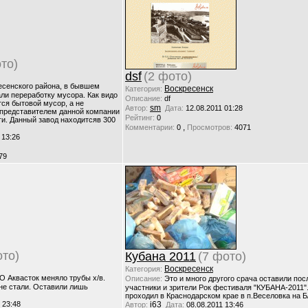
то)
dsf
(2 фото)
есенского района, в бывшем
Воскресенск
Категория:
ли переработку мусора. Как видо
Описание:
df
ся бытовой мусор, а не
sm
Автор:
Дата:
12.08.2011 01:28
 представителем данной компании
Рейтинг:
0
ги. Данный завод находитсяв 300
,
Комментарии:
0
Просмотров:
4071
 13:26
79
ото)
Кубана 2011
(7 фото)
Воскресенск
Категория:
О Аквасток меняло трубы х/в.
Описание:
Это и много другого срача оставили пос
не стали. Оставили лишь
участники и зрители Рок фестиваля "КУБАНА-2011"
проходил в Краснодарском крае в п.Веселовка на Б
 23:48
i63
Автор:
Дата:
08.08.2011 13:46