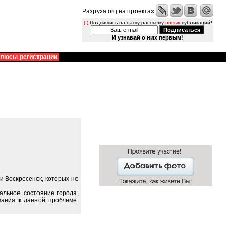
Разруха.org на проектах:
(!)
Подпишись на нашу рассылку
новых
публикаций!
И узнавай о них первым!
люсы регистрации
 Воскресенск, которых не
альное состояние города,
мания к данной проблеме.