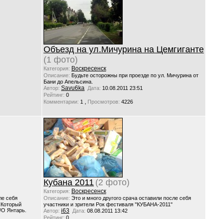
Объезд на ул.Мичурина на Цемгиганте
(1 фото)
Воскресенск
Категория:
Описание:
Будьте осторожны при проезде по ул. Мичурина от
Бани до Апельсина.
Savu6ka
Автор:
Дата:
10.08.2011 23:51
Рейтинг:
0
,
Комментарии:
1
Просмотров:
4226
Кубана 2011
(2 фото)
Воскресенск
Категория:
ле себя
Описание:
Это и много другого срача оставили после себя
.Который
участники и зрители Рок фестиваля "КУБАНА-2011"
/О Янтарь.
i63
Автор:
Дата:
08.08.2011 13:42
Рейтинг:
0