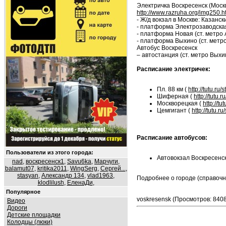
Электричка Воскресенск (Моск
http://www.razruha.org/img250.h
- Ж/д вокзал в Москве: Казанс
- платформа Электрозаводская
- платформа Новая (ст. метро
- платформа Выхино (ст. метр
Автобус Воскресенск
– автостанция (ст. метро Выхи
Расписание электричек:
Пл. 88 км (
http://tutu.ru
Шиферная (
http://tutu.
Москворецкая (
http://t
Цемгигант (
http://tutu.
Расписание автобусов:
Пользователи из этого города:
Автовокзал Воскресенск
nad
,
воскресенск1
,
Savu6ka
,
Марчуги
,
balamut07
,
kritika2011
,
WingSerg
,
Сергей...
,
stasyan
,
Александр 134
,
vlad1963
,
Подробнее о городе (справоч
klodlilush
,
ЕленаДи
,
Популярное
voskresensk (Просмотров: 840
Видео
Дороги
Детские площадки
Колодцы (люки)