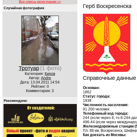
Все плюсы регистрации >>
Герб Воскресенска
Случайная фотография
Тротуар
(1 фото)
Категория:
Киров
Справочные данные 
Автор:
Andre
Дата: 13.04.2011 14:54
Рейтинг: 0
Основан:
Комментарии: 3
1862
Статус города:
1938
Рекомендуем:
Численность населения:
91 200 человек
Телефонный код города:
244 (если через 8, то 8-244-д
496-44 (если через междунаро
Железнодорожные станции (5
Пл. 88 км, Воскресенск, Шифе
Как доехать из Москвы: