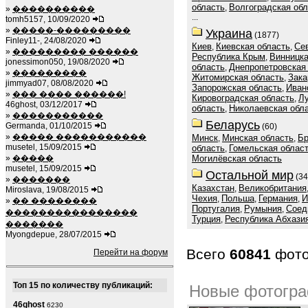
область
Волгоградская обл
,
»
����������
...
tomh5157, 10/09/2020
»
�����-���������
Украина
(1877)
Finley11-, 24/08/2020
Киев
Киевская область
Се
,
,
»
��������� ������
Республика Крым
Винницка
,
jonessimon050, 19/08/2020
область
Днепропетровская
,
»
���������
Житомирская область
Зака
,
jimmyad07, 08/08/2020
Запорожская область
Иван
,
»
��� ���� ������!
Кировоградская область
Лу
,
46ghost, 03/12/2017
область
Николаевская обл
,
»
�����������
Беларусь
Germanda, 01/10/2015
(60)
»
����� �����������
Минск
Минская область
Бр
,
,
musetel, 15/09/2015
область
Гомельская облас
,
»
�����
Могилёвская область
musetel, 15/09/2015
Остальной мир
(34
»
�������
Казахстан
Великобритания
,
Miroslava, 19/08/2015
Чехия
Польша
Германия
И
,
,
,
»
�� ��������
Португалия
Румыния
Соед
,
,
����������������
Турция
Республика Абхази
,
�������
Myongdepue, 28/07/2015
Всего
60841
фото
Перейти на форум
Топ 15 по количеству публикаций:
Новые фотогр
46ghost
6230