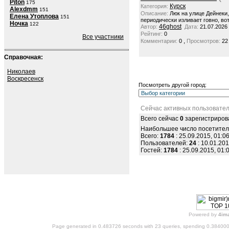
Piton
175
Курск
Категория:
Alexdmm
151
Описание:
Люк на улице Дейнеки
Елена Утоплова
151
периодически изливает говно, вот
Ночка
122
46ghost
Автор:
Дата:
21.07.2026
Рейтинг:
0
Все участники
,
Комментарии:
0
Просмотров:
22
Справочная:
Николаев
Воскресенск
Посмотреть другой город:
Сейчас активных пользовател
Всего сейчас
0
зарегистриров
Наибольшее число посетител
Всего:
1784
: 25.09.2015, 01:0
Пользователей:
24
: 10.01.201
Гостей:
1784
: 25.09.2015, 01:
Powered by
4im
Page generated in 0.483726 seconds with 23 queries, spending 0.38400