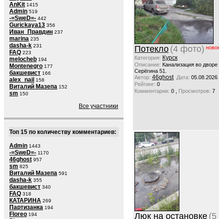
AnKit
1415
Admin
519
-=SweD=-
442
Gurickaya13
356
Иван_Правдин
237
marina
235
dasha-k
231
Потекло
(4 фото)
ново
FAQ
223
Курск
Категория:
melocheb
194
Описание:
Канализация во дворе
Montenegro
177
Серёгина 51.
бакшевист
166
46ghost
Автор:
Дата:
05.08.2026
alex_nail
158
Рейтинг:
0
Виталий Мазепа
152
,
Комментарии:
0
Просмотров:
7
sm
150
Все участники
Топ 15 по количеству комментариев:
Admin
1443
-=SweD=-
1170
46ghost
957
sm
825
Виталий Мазепа
591
dasha-k
355
бакшевист
340
FAQ
318
КАТАРИНА
269
Партизанка
194
Floreo
Люк на остановке
(5
194