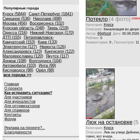
Популярные города
Курск (5844)
Санкт-Петербург (1841)
Потекло
(4 фото)
Смешное (536)
Николаев (498)
ново
Москва (456)
Воскресенск (332)
Курск
Категория:
Курская область (248)
Тверь (219)
Описание:
Канализация во дворе
Одесса (216)
Нижний Новгород (170)
46ghost
Автор:
Дата:
05.08.2026
ДТП (155)
Петропавловск-
Рейтинг:
0
Камчатский (153)
Киев (133)
,
Комментарии:
0
Просмотров:
11
Электроугли (127)
Нерехта (126)
Александровск (123)
Кингисепп (122)
Малоярославец (120)
Якутск (117)
Донецк (108)
Волгодонск (104)
Автомобили (103)
Инта (99)
Кисловодск (98)
Орёл (88)
все города >>
Главная
О проекте
Как исправить ситуацию?
Для участников
Для журналистов
Для оптимизаторов
Для спамеров
Контакты
Форум
Люк на остановке
(5
Реклама на проекте?...
Курск
Категория:
Благодарности
Описание:
Люк на улице Дейнеки
говно, вот вчера.