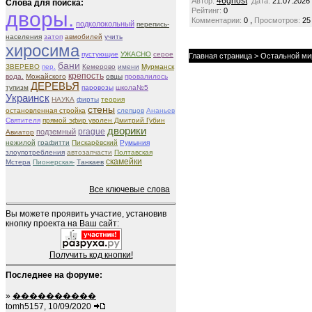
46ghost
Автор:
Дата:
21.07.2026
Слова для поиска:
Рейтинг:
0
дворы.
,
Комментарии:
0
Просмотров:
25
подколокольный
перепись-
населения
затоп
авмобилей
учить
хиросима
пустующие
УЖАСНО
серое
Главная страница
>
Остальной ми
бани
ЗВЕРЕВО
пер.
Кемерово
имени
Мурманск
крепость
вода.
Можайского
овцы
провалилось
ДЕРЕВЬЯ
тупизм
паровозы
школа№5
Украинск
НАУКА
фирты
теория
стены
остановленная стройка
слепцов
Ананьев
Святителя
прямой эфир уволен Дмитрий Губин
дворики
prague
подземный
Авиатор
нежилой
графитти
Пискарёвский
Румыния
злоупотребления
автозапчасти
Полтавская
скамейки
Мстера
Пионерская-
Танкаев
Все ключевые слова
Вы можете проявить участие, установив
кнопку проекта на Ваш сайт:
Получить код кнопки!
Последнее на форуме:
»
����������
tomh5157, 10/09/2020