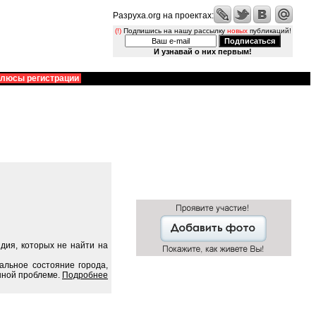
Разруха.org на проектах:
(!)
Подпишись на нашу рассылку
новых
публикаций!
И узнавай о них первым!
люсы регистрации
дия, которых не найти на
альное состояние города,
нной проблеме.
Подробнее