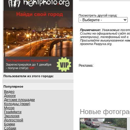
Посмотреть другой город:
Примечание:
Уважаемые посети
Ссылки на официальный сайт гор
электрички), телефонный код г. 
Присылайте вышеуказанное нам в
проекта Разруха.org.
Реклама:
Пользователи из этого города:
Популярное
Видео
Дороги
Детские площадки
Колодцы (люки)
Мусор
Новые фотогра
Граффити
Экология
Долгострой
Бомжи
Собаки