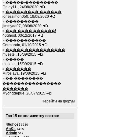
»
�����-���������
Finley11-, 24/08/2020
»
��������� ������
jonessimon050, 19/08/2020
»
���������
jimmyad07, 08/08/2020
»
��� ���� ������!
46ghost, 03/12/2017
»
�����������
Germanda, 01/10/2015
»
����� �����������
musetel, 15/09/2015
»
�����
musetel, 15/09/2015
»
�������
Miroslava, 19/08/2015
»
�� ��������
����������������
�������
Myongdepue, 28/07/2015
Перейти на форум
Топ 15 по количеству постов:
46ghost
6230
AnKit
1415
Admin
519