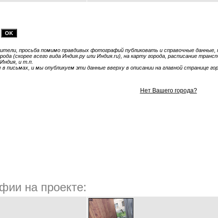
тели, просьба помимо правдивых фотографий публиковать и справочные данные, т
ода (скорее всего вида Индия.ру или Индия.ru), на карту города, расписание транс
Индия, и т.п.
 письмах, и мы опубликуем эти данные вверху в описании на главной странице гор
Нет Вашего города?
фии на проекте: