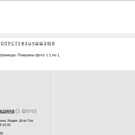
О
П
Р
С
Т
У
Ф
Х
Ц
Ч
Ш
Щ
Э
Ю
Я
раницах. Показаны фото: с 1 по 1.
ашина
(1 фото)
на. Индия. Штат Гоа.
8 10:42
45