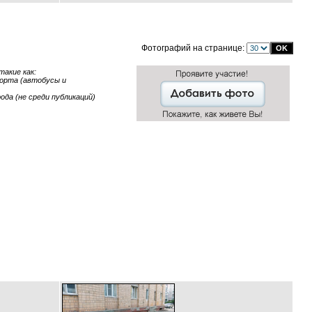
Фотографий на странице:
акие как:
порта (автобусы и
ода (не среди публикаций)