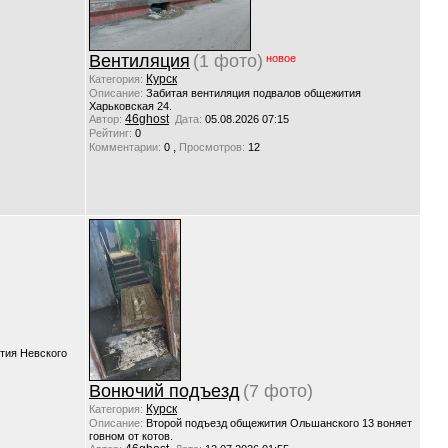
Вентиляция
(1 фото)
новое
Курск
Категория:
Описание:
Забитая вентиляция подвалов общежития
Харьковская 24.
46ghost
Автор:
Дата:
05.08.2026 07:15
Рейтинг:
0
,
Комментарии:
0
Просмотров:
12
тия Невского
Вонючий подъезд
(7 фото)
Курск
Категория:
Описание:
Второй подъезд общежития Ольшанского 13 воняет
говном от котов.