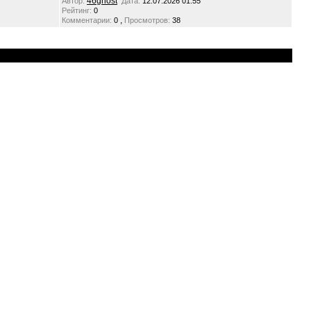
46ghost
Автор:
Дата:
12.07.2026 01:55
Рейтинг:
0
,
Комментарии:
0
Просмотров:
38