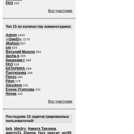
FAQ
223
Все участники
Топ 15 по количеству комментариев:
Admin
1443
-=SweD=-
1170
46ghost
957
sm
825
Виталий Мазепа
591
dasha-k
355
бакшевист
340
FAQ
318
КАТАРИНА
269
Партизанка
194
Floreo
194
Piton
175
Alexdmm
151
Елена Утоплова
151
Ночка
122
Все участники
Последние 10 зарегистрированных
пользователей:
lork
,
ldmitry
,
Никита Тихонов
,
qwerty51
,
Zhanna
,
Yazz
,
одесит
,
usr80
,