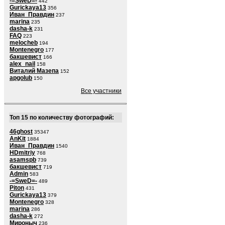
-=SweD=-
442
Gurickaya13
356
Иван_Правдин
237
marina
235
dasha-k
231
FAQ
223
melocheb
194
Montenegro
177
бакшевист
166
alex_nail
158
Виталий Мазепа
152
apgolub
150
Все участники
Топ 15 по количеству фотографий:
46ghost
35347
AnKit
1884
Иван_Правдин
1540
HDmitriy
768
asamspb
739
бакшевист
719
Admin
583
-=SweD=-
489
Piton
431
Gurickaya13
379
Montenegro
328
marina
286
dasha-k
272
Мироныч
236