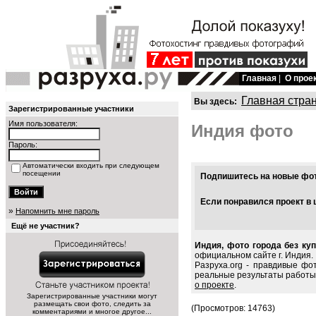
Главная
|
О прое
Главная стра
Вы здесь:
Зарегистрированные участники
Имя пользователя:
Индия фото
Пароль:
Автоматически входить при следующем
посещении
Подпишитесь на новые фото
Если понравился проект в 
»
Напомнить мне пароль
Ещё не участник?
Индия, фото города без ку
официальном сайте г. Индия.
Разруха.org - правдивые фо
реальные результаты работы
о проекте
.
Зарегистрированные участники могут
размещать свои фото, следить за
(Просмотров: 14763)
комментариями и многое другое...