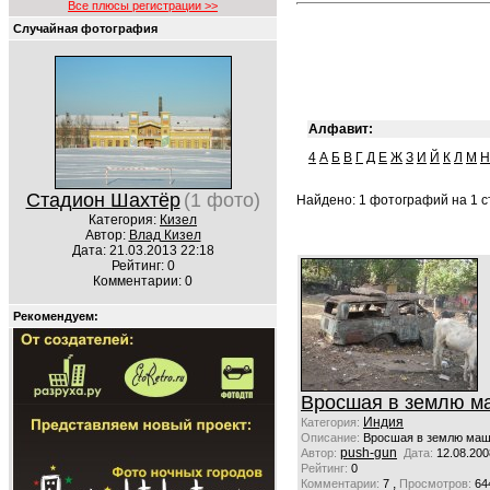
Все плюсы регистрации >>
Случайная фотография
Алфавит:
4
А
Б
В
Г
Д
Е
Ж
З
И
Й
К
Л
М
Н
Стадион Шахтёр
(1 фото)
Найдено: 1 фотографий на 1 ст
Категория:
Кизел
Автор:
Влад Кизел
Дата: 21.03.2013 22:18
Рейтинг: 0
Комментарии: 0
Рекомендуем:
Вросшая в землю м
Индия
Категория:
Описание:
Вросшая в землю маши
push-gun
Автор:
Дата:
12.08.200
Рейтинг:
0
,
Комментарии:
7
Просмотров:
64