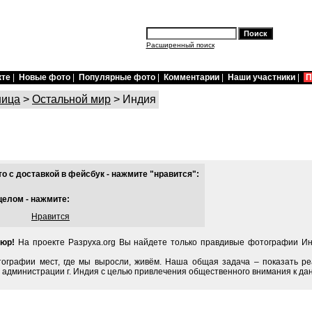
Расширенный поиск
кте
|
Новые фото
|
Популярные фото
|
Комментарии
|
Наши участники
|
П
ница
>
Остальной мир
> Индия
 с доставкой в фейсбук - нажмите "нравится":
целом - нажмите:
Нравится
пюр!
На проекте Разруха.org Вы найдете только правдивые фотографии Ин
тографии мест, где мы выросли, живём. Наша общая задача – показать ре
 администрации г. Индия с целью привлечения общественного внимания к да