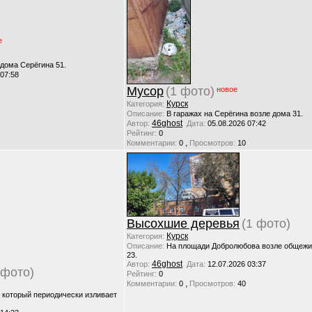
е
 дома Серёгина 51.
 07:58
Мусор
(1 фото)
новое
Курск
Категория:
Описание:
В гаражах на Серёгина возле дома 31.
46ghost
Автор:
Дата:
05.08.2026 07:42
Рейтинг:
0
,
Комментарии:
0
Просмотров:
10
Высохшие деревья
(1 фото)
Курск
Категория:
Описание:
На площади Добролюбова возле общежи
23.
46ghost
Автор:
Дата:
12.07.2026 03:37
 фото)
Рейтинг:
0
,
Комментарии:
0
Просмотров:
40
, который периодически изливает