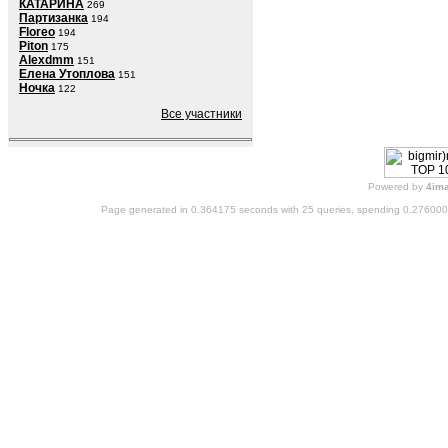
КАТАРИНА
269
Партизанка
194
Floreo
194
Piton
175
Alexdmm
151
Елена Утоплова
151
Ночка
122
Все участники
Powered by
4im
Page generated in 0.364175 seconds with 25 queries, spending 0.27600