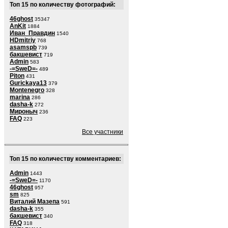
Топ 15 по количеству фотографий:
46ghost
35347
AnKit
1884
Иван_Правдин
1540
HDmitriy
768
asamspb
739
бакшевист
719
Admin
583
-=SweD=-
489
Piton
431
Gurickaya13
379
Montenegro
328
marina
286
dasha-k
272
Мироныч
236
FAQ
223
Все участники
Топ 15 по количеству комментариев:
Admin
1443
-=SweD=-
1170
46ghost
957
sm
825
Виталий Мазепа
591
dasha-k
355
бакшевист
340
FAQ
318