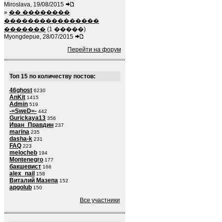
Miroslava, 19/08/2015
»
�� ��������
����������������
�������
(1 �����)
Myongdepue, 28/07/2015
Перейти на форум
Топ 15 по количеству постов:
46ghost
6230
AnKit
1415
Admin
519
-=SweD=-
442
Gurickaya13
356
Иван_Правдин
237
marina
235
dasha-k
231
FAQ
223
melocheb
194
Montenegro
177
бакшевист
166
alex_nail
158
Виталий Мазепа
152
apgolub
150
Все участники