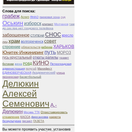
Слова для поиска:
грабеж
Аскиз
ЯНАО
парковая зона
суд
Оськин
изборск
клипарт
Молчанов
там
до сих пор нет гоодского телефона
снос
заброшенное
кресло
СТУПЕНИ
храм
совет
волгореченск
лиц
ХАРЬКОВ
строение
обязательств
кабинка
путь
Юнитек-Инжиниринг
МОРОЗ
гусь-хрустальный
откаты рапилы
травит
КИНО
РОВД
ботинки
жена
Петроградская
администрация
попугай
Манифест
Академический
ЕДИНОВЕРЧЕСКАЯ
улица
пионерская
баскетбольный
Делюкин
Алексей
Семенович
А.-
Делюкин
Москва ТТК
Отреставрировать
отравление
КАССА
фирсановка
наркота
безкультурие
писают
ГАЗЕТА
Вы можете проявить участие, установив