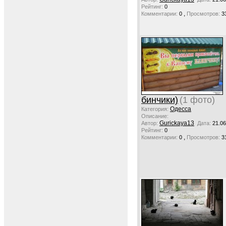
Рейтинг:
0
,
Комментарии:
0
Просмотров:
3
бинчики)
(1 фото)
Одесса
Категория:
Описание:
Gurickaya13
Автор:
Дата:
21.06
Рейтинг:
0
,
Комментарии:
0
Просмотров:
3