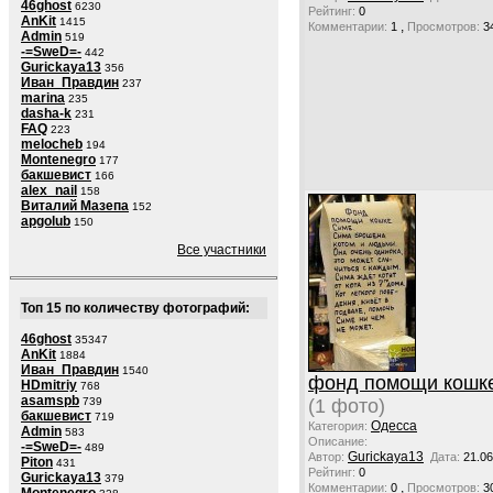
46ghost
6230
Рейтинг:
0
AnKit
1415
,
Комментарии:
1
Просмотров:
3
Admin
519
-=SweD=-
442
Gurickaya13
356
Иван_Правдин
237
marina
235
dasha-k
231
FAQ
223
melocheb
194
Montenegro
177
бакшевист
166
alex_nail
158
Виталий Мазепа
152
apgolub
150
Все участники
Топ 15 по количеству фотографий:
46ghost
35347
AnKit
1884
Иван_Правдин
1540
фонд помощи кошк
HDmitriy
768
asamspb
(1 фото)
739
бакшевист
719
Одесса
Категория:
Admin
583
Описание:
-=SweD=-
489
Gurickaya13
Автор:
Дата:
21.06
Piton
431
Рейтинг:
0
Gurickaya13
379
,
Комментарии:
0
Просмотров:
3