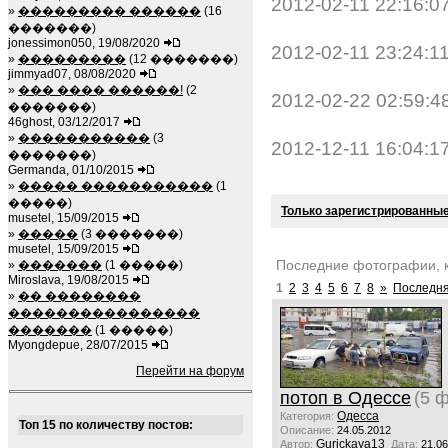
2012-02-11 22:16:0
»
��������� ������
(16
�������)
jonessimon050, 19/08/2020
2012-02-11 23:24:1
»
���������
(12 �������)
jimmyad07, 08/08/2020
»
��� ���� ������!
(2
2012-02-22 02:59:4
�������)
46ghost, 03/12/2017
»
�����������
(3
2012-12-11 16:04:1
�������)
Germanda, 01/10/2015
»
����� �����������
(1
�����)
Только зарегистрированные
musetel, 15/09/2015
»
�����
(3 �������)
musetel, 15/09/2015
Последние фотографии, 
»
�������
(1 �����)
Miroslava, 19/08/2015
1
2
3
4
5
6
7
8
»
Последня
»
�� ��������
����������������
�������
(1 �����)
Myongdepue, 28/07/2015
Перейти на форум
потоп в Одессе
(5 
Одесса
Категория:
Топ 15 по количеству постов:
Описание:
24.05.2012
Gurickaya13
Автор:
Дата:
21.06