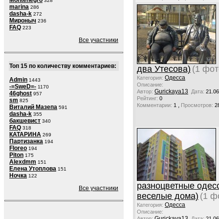
Montenegro
328
marina
286
dasha-k
272
Мироныч
236
FAQ
223
Все участники
Топ 15 по количеству комментариев:
два Утесова)
(1 фот
Одесса
Категория:
Admin
1443
Описание:
-=SweD=-
1170
Gurickaya13
Автор:
Дата:
21.06
46ghost
957
Рейтинг:
0
sm
825
,
Комментарии:
1
Просмотров:
2
Виталий Мазепа
591
dasha-k
355
бакшевист
340
FAQ
318
КАТАРИНА
269
Партизанка
194
Floreo
194
Piton
175
Alexdmm
151
Елена Утоплова
151
Ночка
122
разноцветные одес
Все участники
веселые дома)
(1 ф
Одесса
Категория:
Описание:
Gurickaya13
Автор:
Дата:
21.06