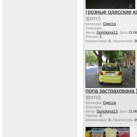
грозные одесские к
фото)
Одесса
Категория:
Описание:
Gurickaya13
Автор:
Дата:
21.06
Рейтинг:
0
,
Комментарии:
0
Просмотров:
2
попа застрахована 
фото)
Одесса
Категория:
Описание:
Gurickaya13
Автор:
Дата:
21.06
Рейтинг:
0
,
Комментарии:
0
Просмотров:
2