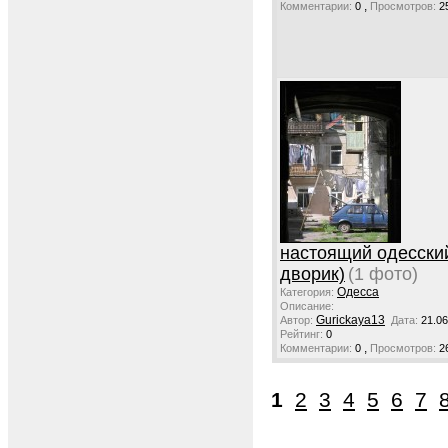
,
Комментарии:
0
Просмотров:
2
настоящий одесски
дворик)
(1 фото)
Одесса
Категория:
Описание:
Gurickaya13
Автор:
Дата:
21.06
Рейтинг:
0
,
Комментарии:
0
Просмотров:
2
1
2
3
4
5
6
7