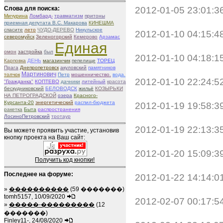
2012-01-05 23:01:3
Слова для поиска:
Мичурина
Ломбард-
травматизм
притоны
приемная депутата В.С. Макарова
КИНЕШМА
спасите
лето
ЧУДО-ДЕРЕВО
Никульское
2012-01-10 04:15:4
северомуйск
Зеленогорский
Кемерово
Арзамас
Единая
омон
застройка
был
2012-01-10 04:18:1
Карповка
ДЕНЬ
магазинчик
пепелище
ТОРЕЦ
Прага
Днепропетровск
акуловский
памятников
Мартинович
толчок
Петр
мошенничество.
вода.
2012-01-10 22:24:5
"Гражданка"
КОПТЕВО
дачники
литейный
красота
бескудниковский
БЕЛОВОДСК
жильё
КОЗЫРЬКИ
НА ПЕТРОГРАДСКОЙ
озера
Красного-
Курсанта-20
энергетический
распил-бюджета
2012-01-19 19:58:3
ракетка
Быта
распространения
ЛосиноПетровский
тротаур
2012-01-19 22:13:3
Вы можете проявить участие, установив
кнопку проекта на Ваш сайт:
2012-01-20 15:09:3
Получить код кнопки!
Последнее на форуме:
2012-01-22 14:14:0
»
����������
(59 �������)
tomh5157, 10/09/2020
2012-02-07 00:17:5
»
�����-���������
(12
�������)
Finley11-, 24/08/2020