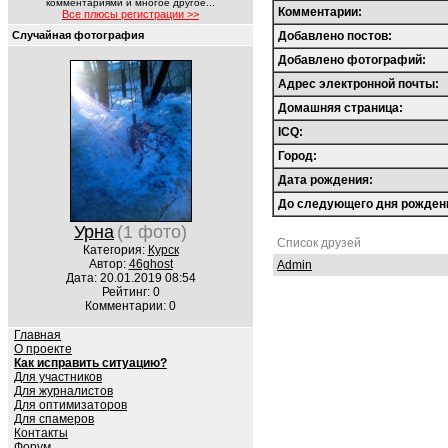
комментариями и многое другое...
Комментарии:
Все плюсы регистрации >>
Случайная фотография
Добавлено постов:
Добавлено фотографий:
Адрес электронной почты:
Домашняя страница:
ICQ:
Город:
Дата рождения:
До следующего дня рожден
Урна
(1 фото)
Список друзей
Категория:
Курск
Автор:
46ghost
Admin
Дата: 20.01.2019 08:54
Рейтинг: 0
Комментарии: 0
Главная
О проекте
Как исправить ситуацию?
Для участников
Для журналистов
Для оптимизаторов
Для спамеров
Контакты
Форум