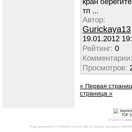
кран берегите
тп ...
Автор:
Gurickaya13
19.01.2012 19
Рейтинг:
0
Комментарии
Просмотров:
« Первая страни
страница »
Powered by
4im
Page generated in 0.905293 seconds with 25 queries, spending 0.68900