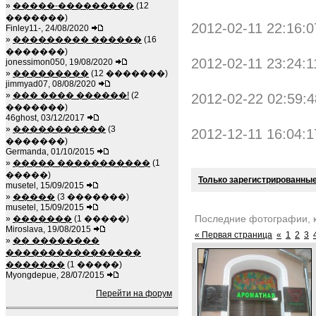
»
�����-���������
(12
�������)
2012-02-11 22:16:0
Finley11-, 24/08/2020
»
��������� ������
(16
�������)
2012-02-11 23:24:1
jonessimon050, 19/08/2020
»
���������
(12 �������)
jimmyad07, 08/08/2020
»
��� ���� ������!
(2
2012-02-22 02:59:4
�������)
46ghost, 03/12/2017
»
�����������
(3
2012-12-11 16:04:1
�������)
Germanda, 01/10/2015
»
����� �����������
(1
�����)
Только зарегистрированные
musetel, 15/09/2015
»
�����
(3 �������)
musetel, 15/09/2015
Последние фотографии, 
»
�������
(1 �����)
Miroslava, 19/08/2015
« Первая страница
«
1
2
3
»
�� ��������
����������������
�������
(1 �����)
Myongdepue, 28/07/2015
Перейти на форум