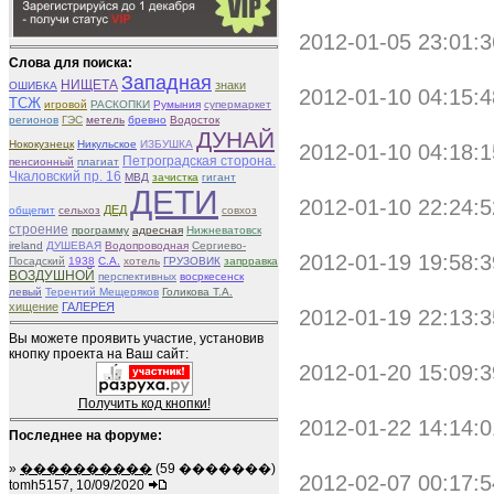
2012-01-05 23:01:3
Слова для поиска:
Западная
НИЩЕТА
знаки
ОШИБКА
2012-01-10 04:15:4
ТСЖ
игровой
РАСКОПКИ
Румыния
супермаркет
регионов
ГЭС
метель
бревно
Водосток
ДУНАЙ
Нококузнецк
Никульское
ИЗБУШКА
2012-01-10 04:18:1
Петроградская сторона.
пенсионный
плагиат
Чкаловский пр. 16
МВД
зачистка
гигант
ДЕТИ
2012-01-10 22:24:5
ДЕД
общепит
сельхоз
совхоз
строение
программу
адресная
Нижневатовск
ireland
ДУШЕВАЯ
Водопроводная
Сергиево-
2012-01-19 19:58:3
Посадский
1938
С.А.
хотель
ГРУЗОВИК
запрравка
ВОЗДУШНОЙ
перспективных
восркесенск
левый
Терентий Мещеряков
Голикова Т.А.
хищение
ГАЛЕРЕЯ
2012-01-19 22:13:3
Вы можете проявить участие, установив
кнопку проекта на Ваш сайт:
2012-01-20 15:09:3
Получить код кнопки!
2012-01-22 14:14:0
Последнее на форуме:
»
����������
(59 �������)
2012-02-07 00:17:5
tomh5157, 10/09/2020