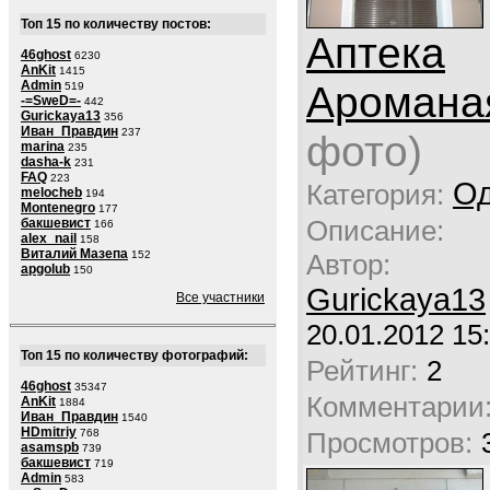
Топ 15 по количеству постов:
Аптека
46ghost
6230
AnKit
1415
Аромана
Admin
519
-=SweD=-
442
Gurickaya13
356
Иван_Правдин
237
фото)
marina
235
dasha-k
231
FAQ
223
Од
Категория:
melocheb
194
Montenegro
177
Описание:
бакшевист
166
alex_nail
158
Виталий Мазепа
Автор:
152
apgolub
150
Gurickaya13
Все участники
20.01.2012 15
Топ 15 по количеству фотографий:
Рейтинг:
2
46ghost
35347
Комментарии
AnKit
1884
Иван_Правдин
1540
HDmitriy
Просмотров:
768
asamspb
739
бакшевист
719
Admin
583