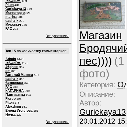
-=SweD=-
489
Piton
431
Gurickaya13
379
Montenegro
328
marina
286
dasha-k
272
Мироныч
236
FAQ
223
Магазин
Все участники
Бродячи
Топ 15 по количеству комментариев:
пес))))
(1
Admin
1443
-=SweD=-
1170
46ghost
957
фото)
sm
825
Виталий Мазепа
591
dasha-k
355
Од
Категория:
бакшевист
340
FAQ
318
КАТАРИНА
269
Описание:
Партизанка
194
Floreo
194
Автор:
Piton
175
Alexdmm
151
Gurickaya13
Елена Утоплова
151
Ночка
122
20.01.2012 15
Все участники