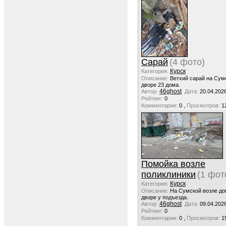
Сарай
(4 фото)
Курск
Категория:
Описание:
Ветхий сарай на Сум
дворе 23 дома.
46ghost
Автор:
Дата:
20.04.202
Рейтинг:
0
,
Комментарии:
0
Просмотров:
1
Помойка возле
поликлиники
(1 фот
Курск
Категория:
Описание:
На Сумской возле дом
дворе у подъезда.
46ghost
Автор:
Дата:
09.04.202
Рейтинг:
0
,
Комментарии:
0
Просмотров:
1