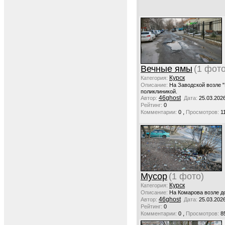
Вечные ямы
(1 фото
Курск
Категория:
Описание:
На Заводской возле "
поликлиникой.
46ghost
Автор:
Дата:
25.03.202
Рейтинг:
0
,
Комментарии:
0
Просмотров:
1
Мусор
(1 фото)
Курск
Категория:
Описание:
На Комарова возле д
46ghost
Автор:
Дата:
25.03.202
Рейтинг:
0
,
Комментарии:
0
Просмотров:
8