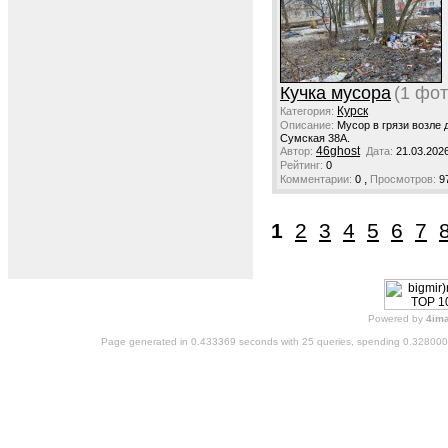
Кучка мусора
(1 фот
Курск
Категория:
Описание:
Мусор в грязи возле 
Сумская 38А.
46ghost
Автор:
Дата:
21.03.202
Рейтинг:
0
,
Комментарии:
0
Просмотров:
9
1
2
3
4
5
6
7
Powered by
4im
Page generated in 0.433369 seconds with 25 queries, spending 0.32800