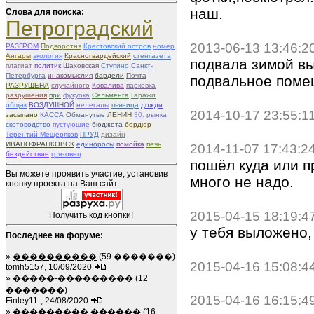
наш.
Слова для поиска:
Петроградский
2013-06-13 13:46:2
РАЗГРОМ
Подворотня
Крестовский остров
номер
Ангары
экология
Красногвардейский
стенгазета
подвала зимой вы
плагиат
политик
Шаховская
Ступино
Санкт-
Петербурга
инакомыслия
бардели
Почта
подвальное поме
РАЗРУШЕНА
случайного
Ковалива
парковка
разрушения
при
фукуока
Сельменга
Гаражи
общак
ВОЗДУШНОЙ
нелегалы
пьяница
дожди
2014-10-17 23:55:1
засыпано
КАССА
Обманутые
ЛЕНИН
30.
рынка
скотоводство
пустующие
бюджета
бордюр
Терентий Мещеряков
ПРУД
дизайн
ИВАНОФРАНКОВСК
единоросы
помойка
печь
2014-11-07 17:43:2
бездействие
грязовец
пошёл куда или п
Вы можете проявить участие, установив
много не надо.
кнопку проекта на Ваш сайт:
2015-04-15 18:19:4
Получить код кнопки!
у тебя выложено,
Последнее на форуме:
»
����������
(59 �������)
2015-04-16 15:08:4
tomh5157, 10/09/2020
»
�����-���������
(12
�������)
2015-04-16 16:15:4
Finley11-, 24/08/2020
»
��������� ������
(16