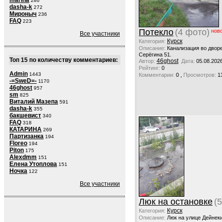
marina
286
dasha-k
272
Мироныч
236
FAQ
223
Потекло
(4 фото)
нов
Все участники
Курск
Категория:
Описание:
Канализация во двор
Серёгина 51.
Топ 15 по количеству комментариев:
46ghost
Автор:
Дата:
05.08.202
Рейтинг:
0
Admin
,
1443
Комментарии:
0
Просмотров:
1
-=SweD=-
1170
46ghost
957
sm
825
Виталий Мазепа
591
dasha-k
355
бакшевист
340
FAQ
318
КАТАРИНА
269
Партизанка
194
Floreo
194
Piton
175
Alexdmm
151
Елена Утоплова
151
Ночка
122
Все участники
Люк на остановке
(
Курск
Категория:
Описание:
Люк на улице Дейнек