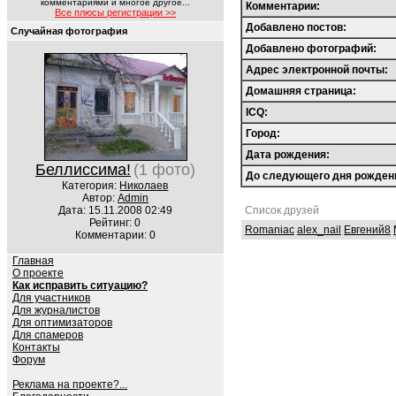
комментариями и многое другое...
Комментарии:
Все плюсы регистрации >>
Добавлено постов:
Случайная фотография
Добавлено фотографий:
Адрес электронной почты:
Домашняя страница:
ICQ:
Город:
Дата рождения:
Беллиссима!
(1 фото)
До следующего дня рожден
Категория:
Николаев
Автор:
Admin
Дата: 15.11.2008 02:49
Список друзей
Рейтинг: 0
Romaniac
alex_nail
Евгений8
Комментарии: 0
Главная
О проекте
Как исправить ситуацию?
Для участников
Для журналистов
Для оптимизаторов
Для спамеров
Контакты
Форум
Реклама на проекте?...