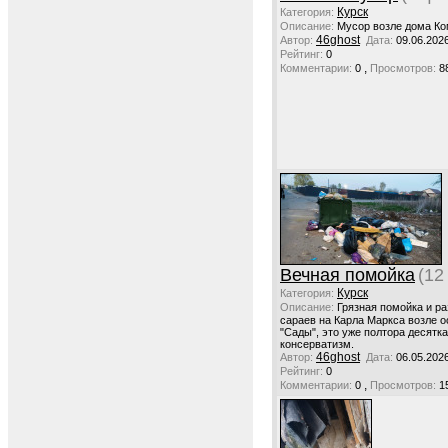
Курск
Категория:
Описание:
Мусор возле дома Ко
46ghost
Автор:
Дата:
09.06.202
Рейтинг:
0
,
Комментарии:
0
Просмотров:
8
Вечная помойка
(12
Курск
Категория:
Описание:
Грязная помойка и р
сараев на Карла Маркса возле о
"Сады", это уже полтора десятка 
консерватизм.
46ghost
Автор:
Дата:
06.05.202
Рейтинг:
0
,
Комментарии:
0
Просмотров:
1