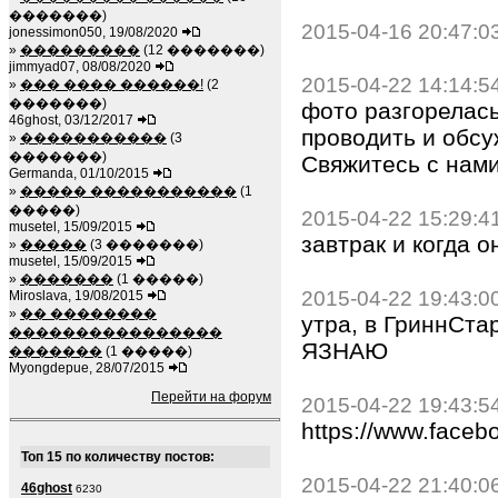
�������)
2015-04-16 20:47:0
jonessimon050, 19/08/2020
»
���������
(12 �������)
jimmyad07, 08/08/2020
2015-04-22 14:14:5
»
��� ���� ������!
(2
�������)
фото разгорелась
46ghost, 03/12/2017
проводить и обсу
»
�����������
(3
�������)
Свяжитесь с нами
Germanda, 01/10/2015
»
����� �����������
(1
�����)
2015-04-22 15:29:4
musetel, 15/09/2015
завтрак и когда о
»
�����
(3 �������)
musetel, 15/09/2015
»
�������
(1 �����)
2015-04-22 19:43:0
Miroslava, 19/08/2015
»
�� ��������
утра, в ГриннСта
����������������
ЯЗНАЮ
�������
(1 �����)
Myongdepue, 28/07/2015
Перейти на форум
2015-04-22 19:43:5
https://www.faceb
Топ 15 по количеству постов:
2015-04-22 21:40:0
46ghost
6230