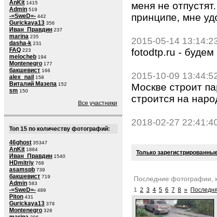
AnKit
меня не отпустят.
1415
Admin
519
принципе, мне уд
-=SweD=-
442
Gurickaya13
356
Иван_Правдин
237
marina
235
2015-05-14 13:14:2
dasha-k
231
fotodtp.ru - буде
FAQ
223
melocheb
194
Montenegro
177
бакшевист
166
2015-10-09 13:44:5
alex_nail
158
Виталий Мазепа
Москве строит па
152
sm
150
строится на нар
Все участники
2018-02-27 22:41:4
Топ 15 по количеству фотографий:
46ghost
35347
AnKit
1884
Только зарегистрированные
Иван_Правдин
1540
HDmitriy
768
asamspb
739
бакшевист
719
Последние фотографии, 
Admin
583
1
2
3
4
5
6
7
8
»
Последня
-=SweD=-
489
Piton
431
Gurickaya13
379
Montenegro
328