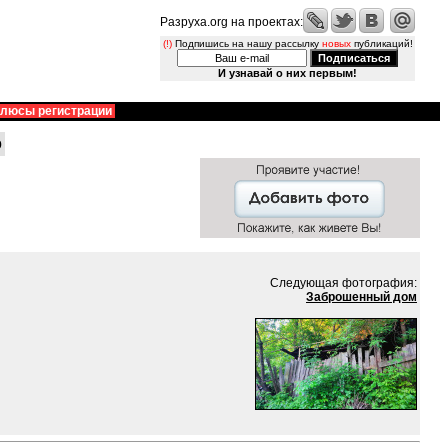
Разруха.org на проектах:
(!)
Подпишись на нашу рассылку
новых
публикаций!
И узнавай о них первым!
люсы регистрации
о
Следующая фотография:
Заброшенный дом