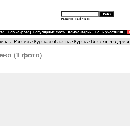
Расширенный поиск
кте
|
Новые фото
|
Популярные фото
|
Комментарии
|
Наши участники
|
П
ница
>
Россия
>
Курская область
>
Курск
> Высохшее дерев
во (1 фото)