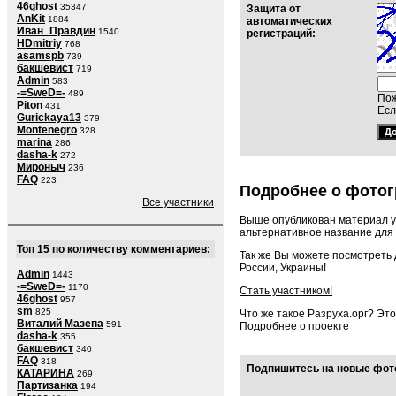
46ghost
35347
Защита от
AnKit
1884
автоматических
Иван_Правдин
1540
регистраций:
HDmitriy
768
asamspb
739
бакшевист
719
Admin
583
-=SweD=-
489
Пож
Piton
431
Есл
Gurickaya13
379
Montenegro
328
marina
286
dasha-k
272
Мироныч
236
FAQ
223
Подробнее о фотог
Все участники
Выше опубликован материал у
альтернативное название для 
Топ 15 по количеству комментариев:
Так же Вы можете посмотреть
России, Украины!
Admin
1443
-=SweD=-
1170
Стать участником!
46ghost
957
sm
825
Что же такое Разруха.орг? Эт
Виталий Мазепа
591
Подробнее о проекте
dasha-k
355
бакшевист
340
FAQ
318
Подпишитесь на новые фото
КАТАРИНА
269
Партизанка
194