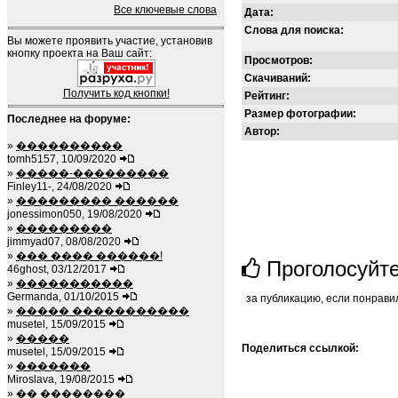
Все ключевые слова
Дата:
Слова для поиска:
Вы можете проявить участие, установив
кнопку проекта на Ваш сайт:
Просмотров:
Скачиваний:
Получить код кнопки!
Рейтинг:
Размер фотографии:
Последнее на форуме:
Автор:
»
����������
tomh5157, 10/09/2020
»
�����-���������
Finley11-, 24/08/2020
»
��������� ������
jonessimon050, 19/08/2020
»
���������
jimmyad07, 08/08/2020
»
��� ���� ������!
Проголосуйт
46ghost, 03/12/2017
»
�����������
Germanda, 01/10/2015
за публикацию, если понрави
»
����� �����������
musetel, 15/09/2015
»
�����
Поделиться ссылкой:
musetel, 15/09/2015
»
�������
Miroslava, 19/08/2015
»
�� ��������