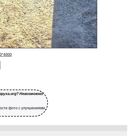
0*4000
зруха.org? Невозможно!
посте фото с улучшениями,