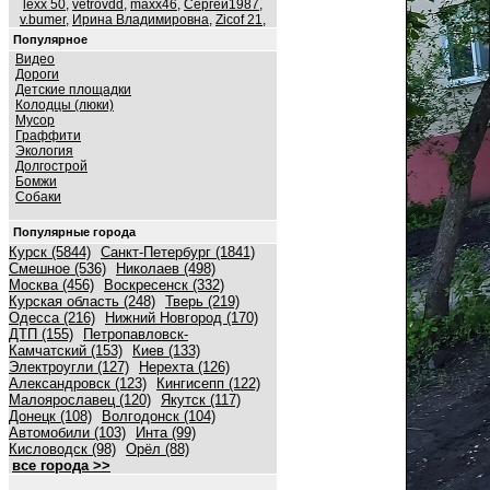
lexx 50
,
vetrovdd
,
maxx46
,
Сергей1987
,
v.bumer
,
Ирина Владимировна
,
Zicof 21
,
Популярное
Видео
Дороги
Детские площадки
Колодцы (люки)
Мусор
Граффити
Экология
Долгострой
Бомжи
Собаки
Популярные города
Курск (5844)
Санкт-Петербург (1841)
Смешное (536)
Николаев (498)
Москва (456)
Воскресенск (332)
Курская область (248)
Тверь (219)
Одесса (216)
Нижний Новгород (170)
ДТП (155)
Петропавловск-
Камчатский (153)
Киев (133)
Электроугли (127)
Нерехта (126)
Александровск (123)
Кингисепп (122)
Малоярославец (120)
Якутск (117)
Донецк (108)
Волгодонск (104)
Автомобили (103)
Инта (99)
Кисловодск (98)
Орёл (88)
все города >>