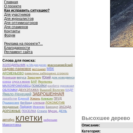
Главная
О проекте
Как исправить ситуацию?
Для участников
Для журналистов
Для оптимизаторов
Для спамеров
Контакты
Форум
Реклама на проекте?...
Благодарности
Регламент сайта
Слова для поиска:
ХОЛОДИЛЬНИК
м.Медведково
красноармейский
садово-парковое
МВК
мотоцикл
АРСМЕНЬЕВО
равалины заброшено сгорело
Юрий
Кузнецов
вируса
Заказчику
дом новодвинск
озера
спуск к морю
БАР
Ярополец
МАЛОЯРОМЛАВЕЦ
ПОМОЙКИ
разбито
куровская
ОБЛОМКИ
ДВУХЭТАЖКА
Вышний Волочек
КАДР
ЗАБРОШЕННАЯ
Ямало-Ненецкий
заработки
Единой
Усмань
Алексин
ПРУД
Пушкарские
бигборд
слепцов
ЛОКОМОТИВ
Лафарж
продажные
Иевлево
Барнаул
ЗАСАДА
ДОРОЖНЫЕ
ПОСЕЛКА
Стекло
Мусор.
ДЕНЬ
клетки
Высохшее дерево
автобус
заброшки
Мамонтовка
Описание:
Категория: