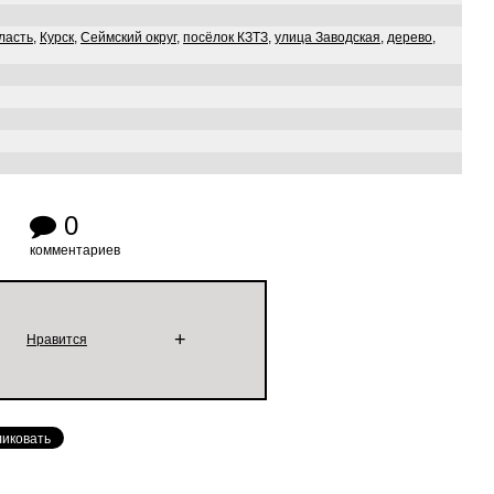
ласть
,
Курск
,
Сеймский округ
,
посёлок КЗТЗ
,
улица Заводская
,
дерево
,
0
комментариев
+
Нравится