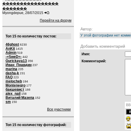
����������������
�������
Myongdepue, 28/07/2015
Перейти на форум
Автор:
У этой фотографии нет комме
Топ 15 по количеству постов:
46ghost
6230
Добавить комментарий
AnKit
1415
Admin
519
Имя:
-=SweD=-
442
Gurickaya13
Комментарий:
356
Иван_Правдин
237
marina
235
dasha-k
231
FAQ
223
melocheb
194
Montenegro
177
бакшевист
166
alex_nail
158
Виталий Мазепа
152
sm
150
BB
Все участники
Топ 15 по количеству фотографий: