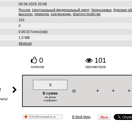
09.06.2026 20:08
Россия
,
Центральный федеральный округ
,
Черноземье
,
Курская об
высохло
,
природа
,
озеленение
,
благоустройство
101
0
0.00 (0 Голос(ов))
1.0 MB
46ghost
0
101
голосов
просмотров
0
е
=
+
+
+
В сумме
по всем
лась!
«лайкам»
В Мой Мир