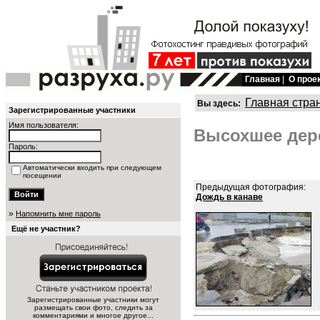
Главная
|
О прое
Главная стра
Вы здесь:
Зарегистрированные участники
Имя пользователя:
Высохшее дере
Пароль:
Автоматически входить при следующем
посещении
Предыдущая фотография:
Дождь в канаве
»
Напомнить мне пароль
Ещё не участник?
Зарегистрированные участники могут
размещать свои фото, следить за
комментариями и многое другое...