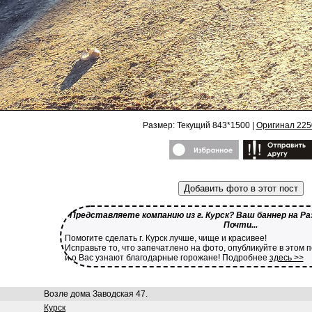
Размер: Текущий 843*1500 |
Оригинал 225
Добавить фото в этот пост
Представляете компанию из г. Курск? Ваш баннер на Ра
Почти...
Помогите сделать г. Курск лучше, чище и красивее!
Исправьте то, что запечатлено на фото, опубликуйте в этом 
и о Вас узнают благодарные горожане! Подробнее
здесь >>
Возле дома Заводская 47.
Курск