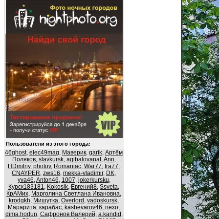
Пользователи из этого города:
46ghost
,
elec49mag
,
Маверик
,
garik
,
Артём
Поляков
,
slavkursk
,
agibalovanat
,
Ann
,
HDmitriy
,
photov
,
Romaniac
,
War77
,
Ira77
,
CNAYPER
,
zws16
,
mekka-vladimir
,
DK
,
yva46
,
Anton46
,
1007
,
jokerkursku
,
Курск183181
,
Kokosik
,
Евгений8
,
Ssveta
,
КрАМих
,
Марголина Светлана Ивановна
,
krodgkh
,
Мишутка
,
Overlord
,
vadoskursk
,
Марарита
,
карабас
,
kashevarov46
,
nexo
,
dima.hodun
,
Сафронов Валерий
,
a.kandid
,