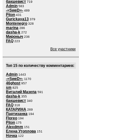
бакшевист
719
Admin
583
-=SweD=-
489
Piton
431
Gurickaya13
379
Montenegro
328
marina
286
dasha-k
272
Мироныч
236
FAQ
223
Все участники
Топ 15 по количеству комментариев:
Admin
1443
-=SweD=-
1170
46ghost
957
sm
825
Виталий Мазепа
591
dasha-k
355
бакшевист
340
FAQ
318
КАТАРИНА
269
Партизанка
194
Floreo
194
Piton
175
Alexdmm
151
Елена Утоплова
151
Ночка
122