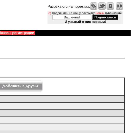
Разруха.org на проектах:
(!)
Подпишись на нашу рассылку
новых
публикаций!
И узнавай о них первым!
Плюсы регистрации