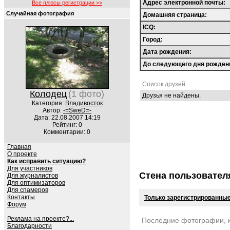
Адрес электронной почты:
Все плюсы регистрации >>
Случайная фотография
Домашняя страница:
ICQ:
Город:
Дата рождения:
До следующего дня рожден
Список друзей
Колодец
(1 фото)
Друзья не найдены.
Категория:
Владивосток
Автор:
-=SweD=-
Дата: 22.08.2007 14:19
Рейтинг: 0
Комментарии: 0
Главная
О проекте
Как исправить ситуацию?
Для участников
Стена пользовател
Для журналистов
Для оптимизаторов
Для спамеров
Контакты
Только зарегистрированные
Форум
Реклама на проекте?...
Последние фотографии, 
Благодарности