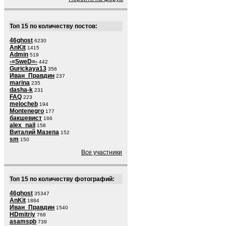
Топ 15 по количеству постов:
46ghost
6230
AnKit
1415
Admin
519
-=SweD=-
442
Gurickaya13
356
Иван_Правдин
237
marina
235
dasha-k
231
FAQ
223
melocheb
194
Montenegro
177
бакшевист
166
alex_nail
158
Виталий Мазепа
152
sm
150
Все участники
Топ 15 по количеству фотографий:
46ghost
35347
AnKit
1884
Иван_Правдин
1540
HDmitriy
768
asamspb
739