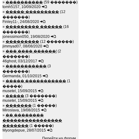
»
����������
(59 �������)
tomh5157, 10/09/2020
»
�����-���������
(12
�������)
Finley11-, 24/08/2020
»
��������� ������
(16
�������)
jonessimon050, 19/08/2020
»
���������
(12 �������)
jimmyad07, 08/08/2020
»
��� ���� ������!
(2
�������)
46ghost, 03/12/2017
»
�����������
(3
�������)
Germanda, 01/10/2015
»
����� �����������
(1
�����)
musetel, 15/09/2015
»
�����
(3 �������)
musetel, 15/09/2015
»
�������
(1 �����)
Miroslava, 19/08/2015
»
�� ��������
����������������
�������
(1 �����)
Myongdepue, 28/07/2015
Перейти на форум