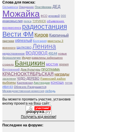
Слова для поиска:
ДЕД
Сельменга
Ожидание
Платформа
Можайка
ФСО
игровой
000
инакомыслия
попса
ТУРИНСК
объявления.
радиостанция
восркесенск
Вести ФМ
Киров
Кирпичный
облезлый
партиии
Болгария
кварталы 3
Ленина
военного
ЩёЛКОВО
ВОДОВОД
49144
недостроенное
новые
безразличие
Индия
равалины заброшено
Банцикин
время
сгорело
МОСТИК
Внутренний
Дом Культуры
ПРОГРАММА
КРАСНООКТЯБРЬСКАЯ
награды
ЧУДО-ДЕРЕВО
заселени
Раменский район
выбоины
Карповская
Амстердам
КОНОША
тетка
ИВИ-93
Облезло Разрушается
Межведомственная комиссия
лебедь
Вы можете проявить участие, установив
кнопку проекта на Ваш сайт:
Получить код кнопки!
Последнее на форуме: