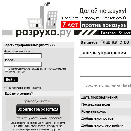
Главная
|
О прое
Главная стра
Вы здесь:
Зарегистрированные участники
Имя пользователя:
Панель управления
Пароль:
Автоматически входить при следующем
посещении
Профиль участника:
kas
»
Напомнить мне пароль
Ещё не участник?
Дата присоединения:
Последний вход:
Комментарии:
Добавлено постов:
Зарегистрированные участники могут
Добавлено фотографий:
размещать свои фото, следить за
комментариями и многое другое...