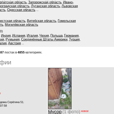
рпатская область
Запорожская область
Ивано-
,
,
воградская область
Луганская область
Львовская
,
,
асть
Одесская область
,
...
естская область
Витебская область
Гомельская
,
,
ть
Могилёвская область
,
0)
Индия
Испания
Италия
Чехия
Польша
Германия
,
,
,
,
,
,
,
лия
Румыния
Соединённые Штаты Америки
Турция
,
,
,
,
алия
Австрия
,
...
387
постах в
4855
категориях.
афии
е
 дома Серёгина 51.
 07:58
Мусор
(1 фото)
новое