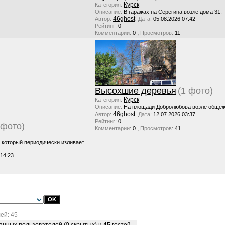
Курск
Категория:
Описание:
В гаражах на Серёгина возле дома 31.
46ghost
Автор:
Дата:
05.08.2026 07:42
Рейтинг:
0
,
Комментарии:
0
Просмотров:
11
Высохшие деревья
(1 фото)
Курск
Категория:
Описание:
На площади Добролюбова возле общежи
46ghost
Автор:
Дата:
12.07.2026 03:37
Рейтинг:
0
 фото)
,
Комментарии:
0
Просмотров:
41
, который периодически изливает
 14:23
ей: 45