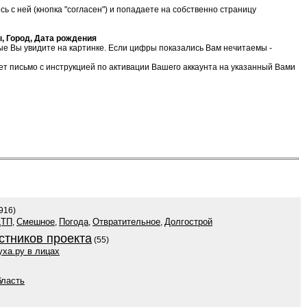
ь с ней (кнопка "согласен") и попадаете на собственно страницу
, Город, Дата рождения
рые Вы увидите на картинке. Если цифры показались Вам нечитаемы -
идет письмо с инструкцией по активации Вашего аккаунта на указанный Вами
916)
ДТП
Смешное
Погода
Отвратительное
Долгострой
,
,
,
,
стников проекта
(55)
уха.ру в лицах
бласть