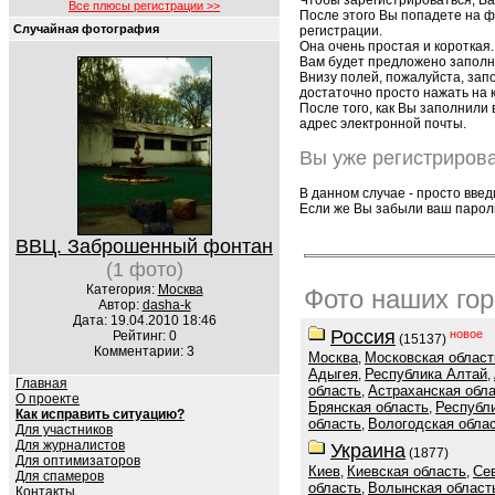
Чтобы зарегистрироваться, Ва
Все плюсы регистрации >>
После этого Вы попадете на ф
Случайная фотография
регистрации.
Она очень простая и короткая.
Вам будет предложено запол
Внизу полей, пожалуйста, зап
достаточно просто нажать на к
После того, как Вы заполнили 
адрес электронной почты.
Вы уже регистрирова
В данном случае - просто введ
Если же Вы забыли ваш парол
ВВЦ. Заброшенный фонтан
(1 фото)
Категория:
Москва
Фото наших го
Автор:
dasha-k
Дата: 19.04.2010 18:46
Россия
новое
Рейтинг: 0
(15137)
Комментарии: 3
Москва
Московская област
,
Адыгея
Республика Алтай
,
,
Главная
область
Астраханская обл
,
О проекте
Брянская область
Республ
,
Как исправить ситуацию?
область
Вологодская обла
,
Для участников
Для журналистов
Украина
(1877)
Для оптимизаторов
Киев
Киевская область
Се
,
,
Для спамеров
область
Волынская област
,
Контакты