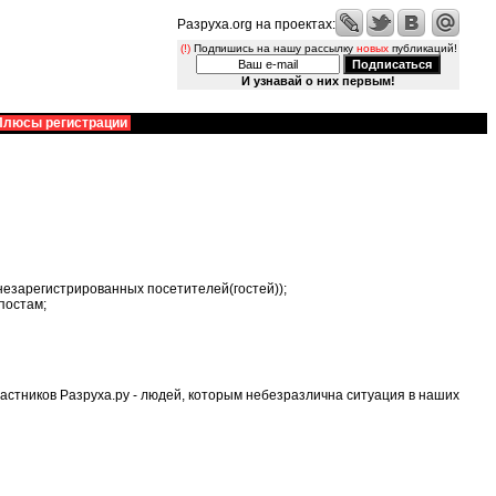
Разруха.org на проектах:
(!)
Подпишись на нашу рассылку
новых
публикаций!
И узнавай о них первым!
Плюсы регистрации
езарегистрированных посетителей(гостей));
постам;
астников Разруха.ру - людей, которым небезразлична ситуация в наших