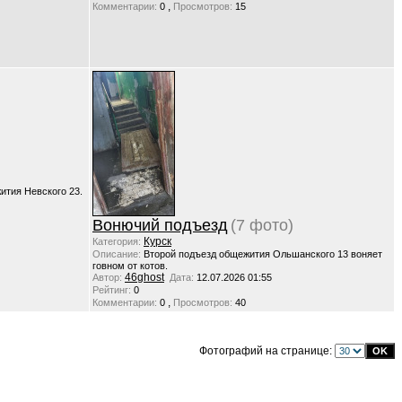
,
Комментарии:
0
Просмотров:
15
тия Невского 23.
Вонючий подъезд
(7 фото)
Курск
Категория:
Описание:
Второй подъезд общежития Ольшанского 13 воняет
говном от котов.
46ghost
Автор:
Дата:
12.07.2026 01:55
Рейтинг:
0
,
Комментарии:
0
Просмотров:
40
Фотографий на странице: