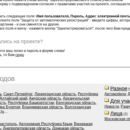
м нужно нажать слева кнопку
"зарегистрироваться и стать участником"
.
орму с подверждением согласия с правилами участия на проекте, соглашаетес
нить следующие поля:
Имя пользователя, Пароль, Адрес электронной почты
олните поле "Защита от автоматических регистраций" - введите цифры, кото
артинке - и они сменятся на другие.
все поля и капчу - нажмите кнопку "Зарегистрироваться!", после чего Вам пр
лись на проекте?
ите ваш логин и пароль в форме слева!
ь, то Вам
сюда
.
родов
Разное
(
ь
Санкт-Петербург
Ленинградская область
Республика
Автомобили
,
,
,
,
Алтайский край
Амурская область
Архангельская
,
,
Для уча
асть
Республика Башкортостан
Белгородская область
,
,
,
Новости
Разр
,
ика Бурятия
Владимирская область
Волгоградская
,
,
сть
...
Лица
(2)
Московская о
вастополь
Автономная Республика Крым
Винницкая
,
,
ь
Днепропетровская область
Донецкая область
,
,
,