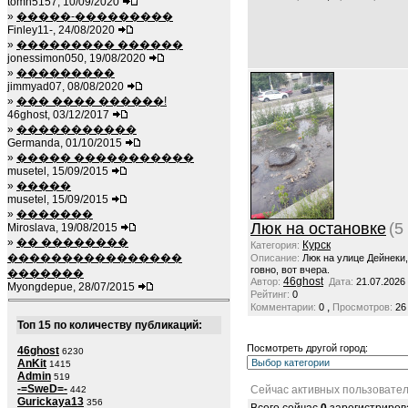
tomh5157, 10/09/2020
»
�����-���������
Finley11-, 24/08/2020
»
��������� ������
jonessimon050, 19/08/2020
»
���������
jimmyad07, 08/08/2020
»
��� ���� ������!
46ghost, 03/12/2017
»
�����������
Germanda, 01/10/2015
»
����� �����������
musetel, 15/09/2015
»
�����
musetel, 15/09/2015
»
�������
Люк на остановке
(5
Miroslava, 19/08/2015
»
�� ��������
Курск
Категория:
����������������
Описание:
Люк на улице Дейнеки
говно, вот вчера.
�������
46ghost
Автор:
Дата:
21.07.2026
Myongdepue, 28/07/2015
Рейтинг:
0
,
Комментарии:
0
Просмотров:
26
Топ 15 по количеству публикаций:
Посмотреть другой город:
46ghost
6230
AnKit
1415
Admin
519
-=SweD=-
Сейчас активных пользовател
442
Gurickaya13
356