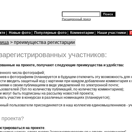
Расширенный поиск
кте
|
Новые фото
|
Популярные фото
|
Комментарии
|
Наши участники
|
ница
> преимущества регистарции
арегистрированных участников:
рованные на проекте, получают следующие преимущества и удобства:
енного числа фотографий;
ев к фотографиям (планируется в будущем отключить эту возможность для н
сти вводить защитный код с картинки при каждом добавлении комментария к 
иями к своим публикациям в виде уведомлений по электронной почте;
ьзователей (Топ по количеству публикаций, по количеству комментариев);
и могут быть подписаны на рассылку новостей проекта;
ать участие в конкурсах в различных номинациях (планируется);
анный пользователи присоединяются в наш коллектив единомышленников - уч
м проекта?
истрироваться на проекте
.