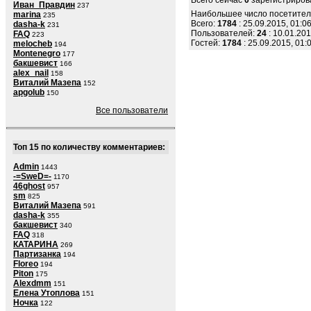
Всего сейчас
0
зарегистриров
Иван_Правдин
237
Наибольшее число посетител
marina
235
Всего:
1784
: 25.09.2015, 01:0
dasha-k
231
Пользователей:
24
: 10.01.201
FAQ
223
Гостей:
1784
: 25.09.2015, 01:
melocheb
194
Montenegro
177
бакшевист
166
alex_nail
158
Виталий Мазепа
152
apgolub
150
Все пользователи
Топ 15 по количеству комментариев:
Admin
1443
-=SweD=-
1170
46ghost
957
sm
825
Виталий Мазепа
591
dasha-k
355
бакшевист
340
FAQ
318
КАТАРИНА
269
Партизанка
194
Floreo
194
Piton
175
Alexdmm
151
Елена Утоплова
151
Ночка
122