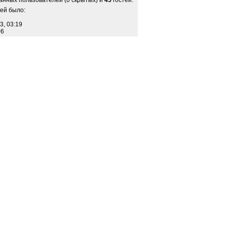
анных пользователей (0 скрытых) и
45
гостей.
ей было:
6
3, 03:19
06