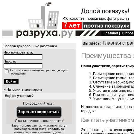
Главная
|
О прое
Главная стра
Вы здесь:
Зарегистрированные участники
Имя пользователя:
Преимущества з
Пароль:
Наши участники, зарегистри
Автоматически входить при следующем
посещении
Размещение неогранич
Размещение комментари
Отсутствие необходимо
Слежение за комментар
»
Напомнить мне пароль
Участие в рейтинге пол
При желании - участник
Ещё не участник?
Участники Могут приним
И, конечно же, зарегистриров
городах.
Как стать участнико
Зарегистрированные участники могут
размещать свои фото, следить за
Это просто, достаточно
зарег
комментариями и многое другое...