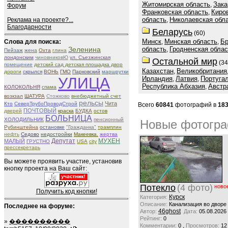
Житомирская область
Зака
,
Форум
Франковская область
Киро
,
область
Николаевская обл
Реклама на проекте?...
,
Благодарности
Беларусь
(60)
Минск
Минская область
Бр
Слова для поиска:
,
,
Зеленина
область
Гродненская облас
,
Пейзаж
жена
Охта
глина
лондонским
чиновниковЮ
ул. Съезжинская
Остальной мир
(34
помещение
детский сад детская площадка двор
Казахстан
Великобритания
,
дороги
скрылся
ВОНЬ
ГМО
Парковский
маршрутки
УЛИЦА
Ирландия
Латвия
Португа
,
,
Республика Абхазия
Австр
,
КОЛОКОЛЬНЯ
спама
возкзал
ШАТУРА
Стожково
внебюджетный счет
рельсы
Чита
Кто
СеверТрубоПроводСтрой
Всего
60841
фотографий в
18
ПОЧТОВЫЙ
дверей
краска
БУДКА
остов
БОЛЬНИЦА
ХОЛОДИЛЬНИК
пенсионный
Новые фотогр
Рубинштейна
остановке
"Гражданка"
трамплин
нефть
Седово
недостройки
Макеевка.
жертва
Депутат
МУХЕН
МАЛЫЙ
ГРУСТНО
USA
city
прессекретарь
Вы можете проявить участие, установив
кнопку проекта на Ваш сайт:
Потекло
(4 фото)
ново
Получить код кнопки!
Курск
Категория:
Описание:
Канализация во дворе
Последнее на форуме:
46ghost
Автор:
Дата:
05.08.2026
Рейтинг:
0
»
����������
,
Комментарии:
0
Просмотров:
12