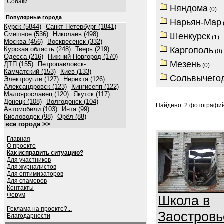
Собаки
Няндома
(0)
Популярные города
Нарьян-Мар
Курск (5844)
Санкт-Петербург (1841)
Смешное (536)
Николаев (498)
Шенкурск
(1)
Москва (456)
Воскресенск (332)
Курская область (248)
Тверь (219)
Каргополь
(0)
Одесса (216)
Нижний Новгород (170)
Мезень
ДТП (155)
Петропавловск-
(0)
Камчатский (153)
Киев (133)
Сольвычего
Электроугли (127)
Нерехта (126)
Александровск (123)
Кингисепп (122)
Малоярославец (120)
Якутск (117)
Донецк (108)
Волгодонск (104)
Найдено: 2 фотографий 
Автомобили (103)
Инта (99)
Кисловодск (98)
Орёл (88)
все города >>
Главная
О проекте
Как исправить ситуацию?
Для участников
Для журналистов
Для оптимизаторов
Для спамеров
Контакты
Форум
Школа в
Реклама на проекте?...
Заостровь
Благодарности