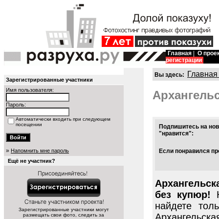
Главная
|
О прое
регистрации
Главная
Вы здесь:
Зарегистрированные участники
Имя пользователя:
Архангельс
Пароль:
Автоматически входить при следующем
посещении
Подпишитесь на нов
"нравится":
»
Напомнить мне пароль
Если понравился про
Ещё не участник?
Архангельск
без купюр!
Н
найдете тол
Зарегистрированные участники могут
Архангельска
размещать свои фото, следить за