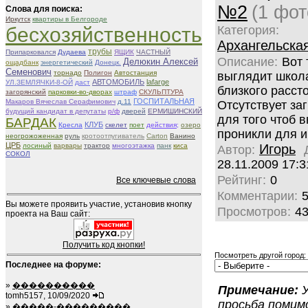
№2
(1 фот
Слова для поиска:
Иркутск
квартиры в Белгороде
бесхозяйственность
Категория:
Архангельска
трубы
Припарковался
Дудаева
ЯЩИК
ЧАСТНЫЙ
Описание:
Вот 
Делюкин Алексей
ощадбанк
энергетический
Донецк.
Семенович
торнадо
Полигон
Автостанция
выглядит школ
АВТОМОБИЛЬ
lafarge
УЛ.ЗЕМЛЯЧКИ-8-ОЙ
даст
близкого расст
загорянский
парковки-во-дворах
штраф
СКУЛЬПТУРА
ГОСПИТАЛЬНАЯ
Макаров Вячеслав Серафимович
д.11
Отсутствует за
будущий кандидат в депутаты
р/ф
дверей
ЕРМИШИНСКИЙ
для того чтоб в
БАРДАК
КЛУБ
Кресла
скелет
поет
действия;
озеро
проникли для иг
неогрожоженная
руль
кротоотпугиватель
Carton
Ванино
ЦРБ
лосиный
варвары
трактор
многоэтажка
панк
киса
Игорь
Автор:
СОКОЛ
28.11.2009 17:3
Рейтинг:
0
Все ключевые слова
Комментарии:
Вы можете проявить участие, установив кнопку
Просмотров:
4
проекта на Ваш сайт:
Получить код кнопки!
Посмотреть другой город:
Последнее на форуме:
»
����������
Примечание:
У
tomh5157, 10/09/2020
просьба помим
»
�����-���������