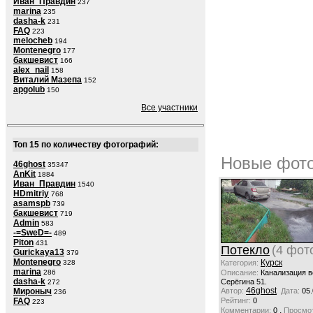
Иван_Правдин
237
marina
235
dasha-k
231
FAQ
223
melocheb
194
Montenegro
177
бакшевист
166
alex_nail
158
Виталий Мазепа
152
apgolub
150
Все участники
Топ 15 по количеству фотографий:
Новые фото
46ghost
35347
AnKit
1884
Иван_Правдин
1540
HDmitriy
768
asamspb
739
бакшевист
719
Admin
583
-=SweD=-
489
Piton
431
Потекло
(4 фот
Gurickaya13
379
Montenegro
Курск
328
Категория:
marina
286
Описание:
Канализация в
dasha-k
Серёгина 51.
272
46ghost
Мироныч
Автор:
Дата:
05.
236
FAQ
Рейтинг:
0
223
,
Комментарии:
0
Просмот