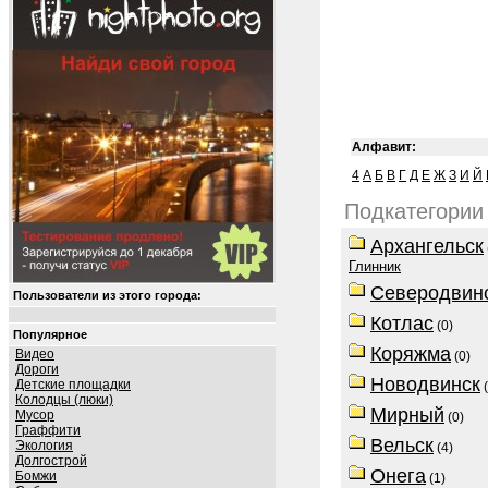
Алфавит:
4
А
Б
В
Г
Д
Е
Ж
З
И
Й
Подкатегории
Архангельск
Глинник
Северодвин
Пользователи из этого города:
Котлас
(0)
Популярное
Коряжма
Видео
(0)
Дороги
Новодвинск
Детские площадки
(
Колодцы (люки)
Мирный
Мусор
(0)
Граффити
Вельск
Экология
(4)
Долгострой
Онега
Бомжи
(1)