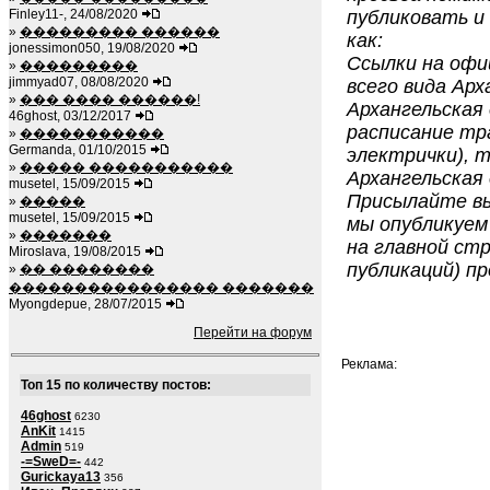
Finley11-, 24/08/2020
публиковать и
»
��������� ������
как:
jonessimon050, 19/08/2020
Ссылки на офи
»
���������
jimmyad07, 08/08/2020
всего вида Арх
»
��� ���� ������!
Архангельская 
46ghost, 03/12/2017
расписание тр
»
�����������
Germanda, 01/10/2015
электрички), 
»
����� �����������
Архангельская 
musetel, 15/09/2015
Присылайте вы
»
�����
musetel, 15/09/2015
мы опубликуем
»
�������
на главной стр
Miroslava, 19/08/2015
публикаций) пр
»
�� ��������
���������������� �������
Myongdepue, 28/07/2015
Перейти на форум
Реклама:
Топ 15 по количеству постов:
46ghost
6230
AnKit
1415
Admin
519
-=SweD=-
442
Gurickaya13
356