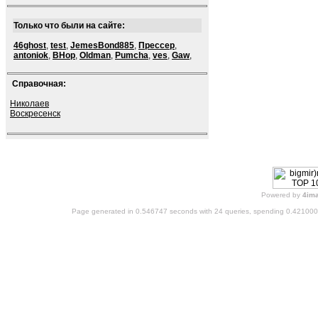
Только что были на сайте:
46ghost
,
test
,
JemesBond885
,
Прессер
,
antoniok
,
BHop
,
Oldman
,
Pumcha
,
ves
,
Gaw
,
Справочная:
Николаев
Воскресенск
Powered by
4im
Page generated in 0.546747 seconds with 24 queries, spending 0.42100