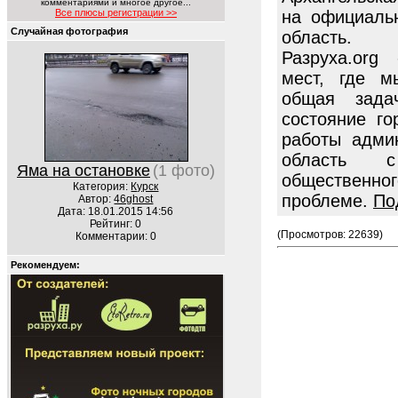
комментариями и многое другое...
Все плюсы регистрации >>
на официальн
Случайная фотография
область.
Разруха.org
мест, где 
общая зада
состояние го
работы админ
область 
Яма на остановке
(1 фото)
общественн
Категория:
Курск
проблеме.
По
Автор:
46ghost
Дата: 18.01.2015 14:56
Рейтинг: 0
(Просмотров: 22639)
Комментарии: 0
Рекомендуем: