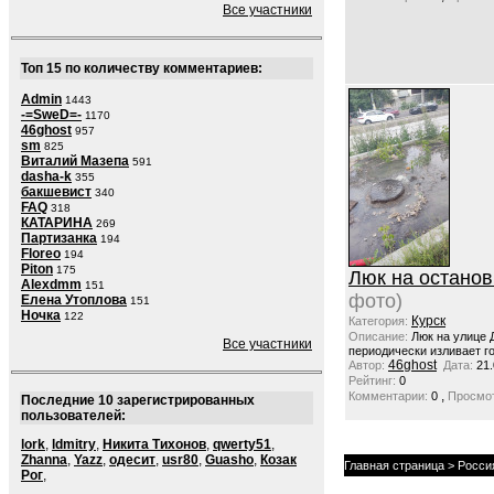
Все участники
Топ 15 по количеству комментариев:
Admin
1443
-=SweD=-
1170
46ghost
957
sm
825
Виталий Мазепа
591
dasha-k
355
бакшевист
340
FAQ
318
КАТАРИНА
269
Партизанка
194
Floreo
194
Piton
175
Люк на останов
Alexdmm
151
фото)
Елена Утоплова
151
Ночка
122
Курск
Категория:
Описание:
Люк на улице 
Все участники
периодически изливает го
46ghost
Автор:
Дата:
21.
Рейтинг:
0
,
Комментарии:
0
Просмот
Последние 10 зарегистрированных
пользователей:
lork
,
ldmitry
,
Никита Тихонов
,
qwerty51
,
Zhanna
,
Yazz
,
одесит
,
usr80
,
Guasho
,
Козак
Главная страница
>
Росси
Рог
,