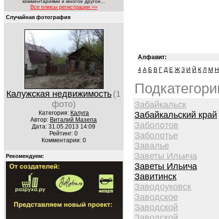
комментариями и многое другое...
Все плюсы регистрации >>
Случайная фотография
Алфавит:
4
А
Б
В
Г
Д
Е
Ж
З
И
Й
К
Л
М
Н
Подкатегори
Калужская недвижимость
(1
фото)
Забайкальск
Категория:
Калуга
Забайкальский край
Автор:
Виталий Мазепа
Заболотов
Дата: 31.05.2013 14:09
Рейтинг: 0
Заболотье
Комментарии: 0
Завалье
Заветы Ильича
Рекомендуем:
Заветы Ильича
Завитинск
Заводоуковск
Заводское
Заводской
Заводской