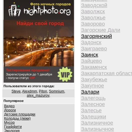
Заводской
Заволжск
Заволжье
Заворово
Загорские Дали
Загорянский
Задонск
Заиграево
Заинск
Зайцево
Закаменск
Закарпатская облас
Закубежье
Закупное
Пользователи из этого города:
Залари
Steve
,
Alexdmm
,
Piton
,
Somnium
,
alex_mazurov
,
Залегощь
Популярное
Залесное
Видео
Залесье
Дороги
Детские площадки
Залещики
Колодцы (люки)
Зализничное
Мусор
Граффити
Зализнычное
Экология