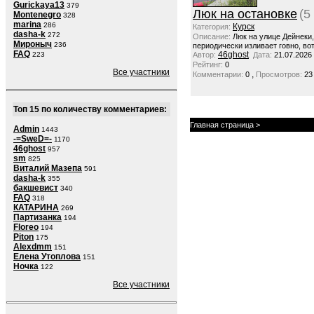
Gurickaya13
379
Люк на остановке
(5
Montenegro
328
marina
286
Курск
Категория:
dasha-k
272
Описание:
Люк на улице Дейнеки
Мироныч
236
периодически изливает говно, вот
FAQ
46ghost
223
Автор:
Дата:
21.07.2026
Рейтинг:
0
Все участники
,
Комментарии:
0
Просмотров:
23
Топ 15 по количеству комментариев:
Главная страница
>
Admin
1443
-=SweD=-
1170
46ghost
957
sm
825
Виталий Мазепа
591
dasha-k
355
бакшевист
340
FAQ
318
КАТАРИНА
269
Партизанка
194
Floreo
194
Piton
175
Alexdmm
151
Елена Утоплова
151
Ночка
122
Все участники