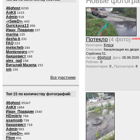
Новые фотогра
46ghost
6230
AnKit
1415
Admin
519
-=SweD=-
442
Gurickaya13
356
Иван_Правдин
237
marina
235
Потекло
(4 фото)
dasha-k
ново
231
FAQ
223
Курск
Категория:
melocheb
194
Описание:
Канализация во дворе
Montenegro
177
Серёгина 51.
бакшевист
166
46ghost
Автор:
Дата:
05.08.2026
alex_nail
158
Рейтинг:
0
Виталий Мазепа
152
,
Комментарии:
0
Просмотров:
8
sm
150
Все участники
Топ 15 по количеству фотографий:
46ghost
35347
AnKit
1884
Иван_Правдин
1540
HDmitriy
768
asamspb
739
бакшевист
719
Admin
583
-=SweD=-
489
Piton
431