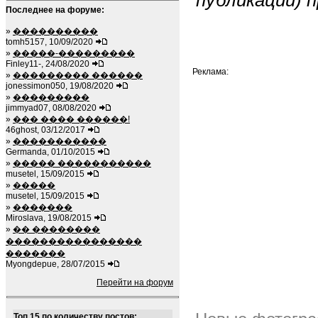
публикаций) п
Последнее на форуме:
»
����������
tomh5157, 10/09/2020
»
�����-���������
Finley11-, 24/08/2020
Реклама:
»
��������� ������
jonessimon050, 19/08/2020
»
���������
jimmyad07, 08/08/2020
»
��� ���� ������!
46ghost, 03/12/2017
»
�����������
Germanda, 01/10/2015
»
����� �����������
musetel, 15/09/2015
»
�����
musetel, 15/09/2015
»
�������
Miroslava, 19/08/2015
»
�� ��������
����������������
�������
Myongdepue, 28/07/2015
Перейти на форум
Топ 15 по количеству постов: