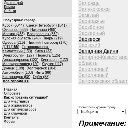
Заложцы
Долгострой
Бомжи
Залукокоаже
Собаки
Замглай
Популярные города
Заовражье
Курск (5844)
Санкт-Петербург (1841)
Заозёрное
Смешное (536)
Николаев (498)
Заозерный
Москва (456)
Воскресенск (332)
Курская область (248)
Тверь (219)
Заозерск
Одесса (216)
Нижний Новгород (170)
Заокский
ДТП (155)
Петропавловск-
Западная Двина
Камчатский (153)
Киев (133)
Электроугли (127)
Нерехта (126)
Западно-Казахстанс
Александровск (123)
Кингисепп (122)
область
Малоярославец (120)
Якутск (117)
Донецк (108)
Волгодонск (104)
Заполярный
Автомобили (103)
Инта (99)
Заполярный
Кисловодск (98)
Орёл (88)
Запорожская област
все города >>
Главная
О проекте
Как исправить ситуацию?
Для участников
Для журналистов
Посмотреть другой город:
Для оптимизаторов
Для спамеров
Контакты
Примечание:
Форум