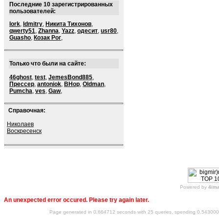
Последние 10 зарегистрированных
пользователей:
lork
,
ldmitry
,
Никита Тихонов
,
qwerty51
,
Zhanna
,
Yazz
,
одесит
,
usr80
,
Guasho
,
Козак Рог
,
Только что были на сайте:
46ghost
,
test
,
JemesBond885
,
Прессер
,
antoniok
,
BHop
,
Oldman
,
Pumcha
,
ves
,
Gaw
,
Справочная:
Николаев
Воскресенск
Powered by
4im
An unexpected error occured. Please try again later.
Page generated in 0.664712 seconds with 25 queries, spending 0.54300