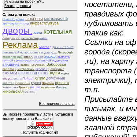
Реклама на проекте?...
посетители, 
Благодарности
правдивых ф
Слова для поиска:
ЛЮБЕРЦЫ
Спас-Подгорье
АВТОМОБИЛЕЙ
публиковать 
инфраструктура
хреновуха
огород
дворы.
такие как:
КОТЕЛЬНАЯ
завод.
брандмауэр
переславль
наши
Ссылки на о
Реклама
Болград
да и интернет
города (скоре
номальный появился не так давно....
Лиговский
позволяющий
subaru
собор
ЗАСАДА
выплата
.ru), на карту
полной суммы меры социальной поддержки
Заборовье
ВЛАДЕНИЕ
выбоины
цунами
транспорта (
паровая
Дмитровский
игровой
Донецкий"
Вадим
СТРОИТЕЛЬСТВО
ВЯЗНИКИ
водка
хлам
электрички), 
вируса
влага
Пойма"
ДОРОЖНЫЕ
русса
проекта
властей
Промзона
Чаусово
т.п.
нищие
Кононовка
Гранит
название
Лаптев
НИКОЛЬСКАЯ
метель
Присылайте в
Все ключевые слова
письмах, и м
Вы можете проявить участие, установив
данные вверху
кнопку проекта на Ваш сайт:
главной стран
Получить код кнопки!