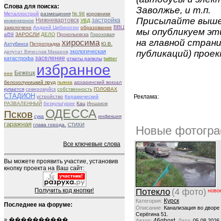
Слова для поиска:
Заволжье, и т.п.
Металлострой
размещения
№ 96
коровники
Присылайте вышеу
Нижневартовск
застройка
инженерное
УВД
ВВЦ
заколочено
Андрей Цибиногин
образование
мы опубликуем эти
al59
ЗАРОСЛИ
ДЕЛО
Прокопьевска
Гороховая
хиросима
на главной страни
Ахтубинск
Петроградка
Ю.В.
экологическая
публикаций) проек
депутат Вячеслав Макаров
заселение
катастрофа
откаты рапилы
twitter
избранное
Бежецк
eee
белохолуницкий пруд
пьянка
архаринский вокзал
купается
северомуйск
собственность
ГОЛОВАХ
СТАДИОН
Реклама:
устройство
Керамический
РАЗВАЛЕННЫЙ
безкультурие
Кац
Иншаков
ОДЕССА
Псков
сука
инфекция
гаражная
глава города.
СТИХИ
Новые фотогра
Все ключевые слова
Вы можете проявить участие, установив
кнопку проекта на Ваш сайт:
Получить код кнопки!
Потекло
(4 фото)
ново
Курск
Категория:
Последнее на форуме:
Описание:
Канализация во дворе
Серёгина 51.
»
����������
46ghost
Автор:
Дата:
05.08.2026