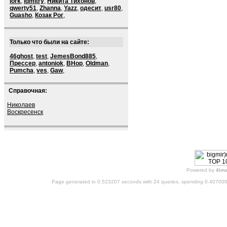
lork
,
ldmitry
,
Никита Тихонов
,
qwerty51
,
Zhanna
,
Yazz
,
одесит
,
usr80
,
Guasho
,
Козак Рог
,
Только что были на сайте:
46ghost
,
test
,
JemesBond885
,
Прессер
,
antoniok
,
BHop
,
Oldman
,
Pumcha
,
ves
,
Gaw
,
Справочная:
Николаев
Воскресенск
Powered by
4im
Page generated in 0.523207 seconds with 24 queries, spending 0.40700