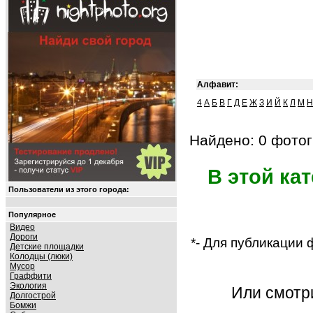
Алфавит:
4
А
Б
В
Г
Д
Е
Ж
З
И
Й
К
Л
М
Н
Найдено: 0 фотог
В этой ка
Пользователи из этого города:
Популярное
Видео
Дороги
*- Для публикации
Детские площадки
Колодцы (люки)
Мусор
Граффити
Экология
Или смот
Долгострой
Бомжи