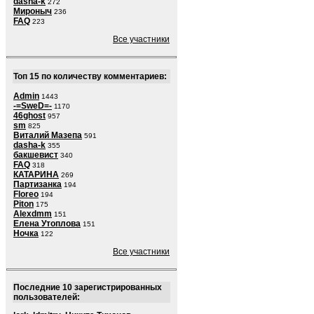
dasha-k
272
Мироныч
236
FAQ
223
Все участники
Топ 15 по количеству комментариев:
Admin
1443
-=SweD=-
1170
46ghost
957
sm
825
Виталий Мазепа
591
dasha-k
355
бакшевист
340
FAQ
318
КАТАРИНА
269
Партизанка
194
Floreo
194
Piton
175
Alexdmm
151
Елена Утоплова
151
Ночка
122
Все участники
Последние 10 зарегистрированных
пользователей: