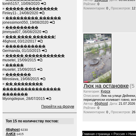
tomh5157, 10/09/2020
Рейтинг:
0
,
»
�����-���������
Комментарии:
0
Просмотров:
12
Finley11-, 24/08/2020
»
��������� ������
jonessimon050, 19/08/2020
»
���������
jimmyad07, 08/08/2020
»
��� ���� ������!
46ghost, 03/12/2017
»
�����������
Germanda, 01/10/2015
»
����� �����������
musetel, 15/09/2015
»
�����
musetel, 15/09/2015
»
�������
Miroslava, 19/08/2015
»
�� ��������
Люк на остановке
(5
����������������
Курск
Категория:
�������
Описание:
Люк на улице Дейнеки
Myongdepue, 28/07/2015
периодически изливает говно, вот
46ghost
Автор:
Дата:
21.07.2026
Перейти на форум
Рейтинг:
0
,
Комментарии:
0
Просмотров:
26
Топ 15 по количеству постов:
46ghost
6230
AnKit
Главная страница
>
Россия
>
Ниже
1415