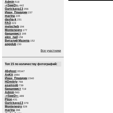
Admin
519
-=SweD=-
442
Gurickaya13
356
Иван_Правдин
237
marina
235
dasha-k
231
FAQ
223
melocheb
194
Montenegro
177
бакшевист
166
alex_nail
158
Виталий Мазепа
152
apgolub
150
Все участники
Топ 15 по количеству фотографий:
46ghost
35347
AnKit
1884
Иван_Правдин
1540
HDmitriy
768
asamspb
739
бакшевист
719
Admin
583
-=SweD=-
489
Piton
431
Gurickaya13
379
Montenegro
328
marina
286