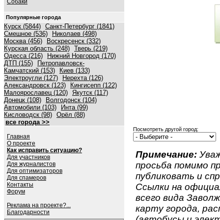
Собаки
Популярные города
Курск (5844)
Санкт-Петербург (1841)
Смешное (536)
Николаев (498)
Москва (456)
Воскресенск (332)
Курская область (248)
Тверь (219)
Одесса (216)
Нижний Новгород (170)
ДТП (155)
Петропавловск-
Камчатский (153)
Киев (133)
Электроугли (127)
Нерехта (126)
Александровск (123)
Кингисепп (122)
Малоярославец (120)
Якутск (117)
Донецк (108)
Волгодонск (104)
Автомобили (103)
Инта (99)
Кисловодск (98)
Орёл (88)
все города >>
Посмотреть другой город:
Главная
О проекте
Как исправить ситуацию?
Примечание:
Уваж
Для участников
просьба помимо 
Для журналистов
Для оптимизаторов
публиковать и спр
Для спамеров
Контакты
Ссылки на официа
Форум
всего вида Заволжь
Реклама на проекте?...
карту города, ра
Благодарности
(автобусы и элект