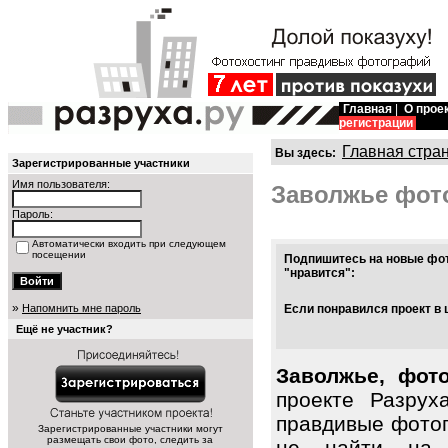
Главная
|
О прое
регистрации
Главная стра
Вы здесь:
Зарегистрированные участники
Имя пользователя:
Заволжье фот
Пароль:
Автоматически входить при следующем
посещении
Подпишитесь на новые фот
"нравится":
»
Напомнить мне пароль
Если понравился проект в 
Ещё не участник?
Заволжье, фот
проекте Разрух
правдивые фото
Зарегистрированные участники могут
размещать свои фото, следить за
не найти на 