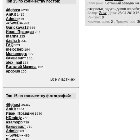
Топ 15 по количеству постов:
Описание:
Бетонный заводик на
ожерелье, видать давно не рабо
46ghost
6230
Gaw
Автор:
Дата:
23.04.2010 16
AnKit
1415
Рейтинг:
0
Admin
519
,
Комментарии:
2
Просмотров:
3
-=SweD=-
442
Gurickaya13
356
Иван_Правдин
237
marina
235
dasha-k
231
FAQ
223
melocheb
194
Montenegro
177
бакшевист
166
alex_nail
158
Виталий Мазепа
152
apgolub
150
Все участники
Топ 15 по количеству фотографий:
46ghost
35347
AnKit
1884
Иван_Правдин
1540
HDmitriy
768
asamspb
739
бакшевист
719
Admin
583
-=SweD=-
489
Piton
431