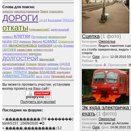
Слова для поиска:
электро
распространения
Томск
транспорт
ДОРОГИ
14-16
Болгария
ТРАССА
откаты
Клязьминский"
капитальный
клетки
Сцепка
(1 фото)
ремонт
Петровская
калининград
Ожерелье
АСФАЛЬТ
Категория:
НАУКА
ПТУ
приколы
Звезда
Строители
Описание:
Видать памятник сце
КГБ
ИВАНОФРАНКОВСК
БИЛБОРД
голубь
Ереван
и к столбу прикреплена, видать 
СЕРГИЕВ
нашествие
коммерческая
сперли
здравоохранение
комунхоз
Gaw
Автор:
Дата:
12.09.2010 03
ДОЛГОСТРОЙ
Шахунский
Рейтинг:
0
радиоламповый
Алкаши
писюн
шприцы
ОДОЕВ
,
Комментарии:
0
Просмотров:
3
головах-единоросов
детсад
Угличский
Диалоги
УКРАИНА
лизинг
Эльбан
ВЛАДЕНИЕ
академия
АДМИНИСТРАЦИИ
лето
1444
Пермский край
Вы можете проявить участие, установив
кнопку проекта на Ваш сайт:
Получить код кнопки!
Эк куда электричка
Последнее на форуме:
ехать
(1 фото)
Ожерелье
»
����������
(59 �������)
Категория:
Описание:
Аж прям до Анталии
tomh5157, 10/09/2020
Gaw
Автор:
Дата:
14.06.2010 22
»
�����-���������
(12