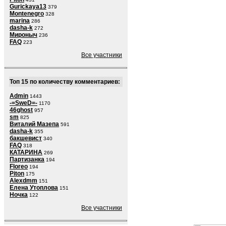
Gurickaya13
379
Montenegro
328
marina
286
dasha-k
272
Мироныч
236
FAQ
223
Все участники
Топ 15 по количеству комментариев:
Admin
1443
-=SweD=-
1170
46ghost
957
sm
825
Виталий Мазепа
591
dasha-k
355
бакшевист
340
FAQ
318
КАТАРИНА
269
Партизанка
194
Floreo
194
Piton
175
Alexdmm
151
Елена Утоплова
151
Ночка
122
Все участники