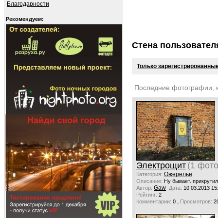
Благодарности
Рекомендуем:
Стена пользовател
Только зарегистрированные
Последние фотографии, 
Электрощит
(1 фото
Ожерелье
Категория:
Описание:
Ну бывает. прикрути
Gaw
Автор:
Дата:
10.03.2013 15
Рейтинг:
2
,
Комментарии:
0
Просмотров:
2