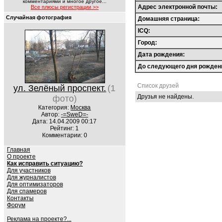
комментариями и многое другое...
Адрес электронной почты:
Все плюсы регистрации >>
Случайная фотография
Домашняя страница:
ICQ:
Город:
Дата рождения:
До следующего дня рожден
Список друзей
ул. Зелёный проспект.
(1
Друзья не найдены.
фото)
Категория:
Москва
Автор:
-=SweD=-
Дата: 14.04.2009 00:17
Рейтинг: 1
Комментарии: 0
Главная
О проекте
Как исправить ситуацию?
Для участников
Для журналистов
Для оптимизаторов
Для спамеров
Контакты
Форум
Реклама на проекте?...