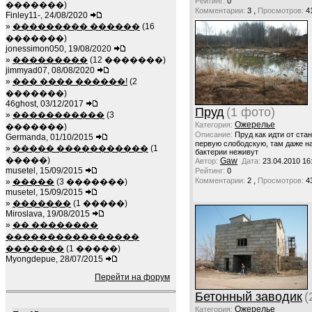
Рейтинг:
0
�������)
,
Комментарии:
3
Просмотров:
4
Finley11-, 24/08/2020
»
��������� ������
(16
�������)
jonessimon050, 19/08/2020
»
���������
(12 �������)
jimmyad07, 08/08/2020
»
��� ���� ������!
(2
�������)
46ghost, 03/12/2017
Пруд
(1 фото)
»
�����������
(3
Ожерелье
Категория:
�������)
Описание:
Пруд как идти от ста
Germanda, 01/10/2015
первую слободскую, там даже н
»
����� �����������
(1
бактерии неживут
�����)
Gaw
Автор:
Дата:
23.04.2010 16
musetel, 15/09/2015
Рейтинг:
0
,
Комментарии:
2
Просмотров:
4
»
�����
(3 �������)
musetel, 15/09/2015
»
�������
(1 �����)
Miroslava, 19/08/2015
»
�� ��������
����������������
�������
(1 �����)
Myongdepue, 28/07/2015
Перейти на форум
Бетонный заводик
(
Ожерелье
Категория: