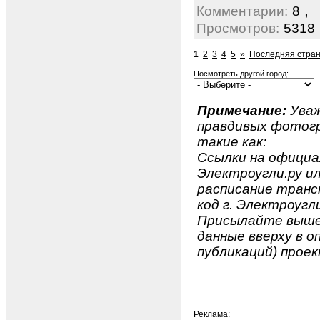
,
Комментарии:
8
Просмотров:
5318
1
2
3
4
5
»
Последняя стран
Посмотреть другой город:
Примечание:
Уваж
правдивых фотогр
такие как:
Ссылки на официа
Электроугли.ру ил
расписание транс
код г. Электроугли
Присылайте вышеу
данные вверху в о
публикаций) проек
Реклама: