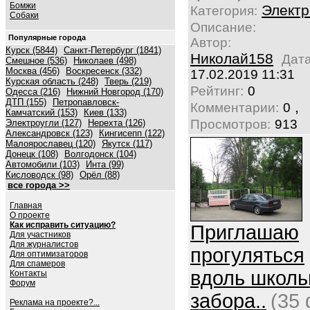
Бомжи
Электр
Категория:
Собаки
Описание:
Популярные города
Автор:
Курск (5844)
Санкт-Петербург (1841)
Николай158
Дата
Смешное (536)
Николаев (498)
Москва (456)
Воскресенск (332)
17.02.2019 11:31
Курская область (248)
Тверь (219)
Рейтинг:
0
Одесса (216)
Нижний Новгород (170)
ДТП (155)
Петропавловск-
,
Комментарии:
0
Камчатский (153)
Киев (133)
Просмотров:
913
Электроугли (127)
Нерехта (126)
Александровск (123)
Кингисепп (122)
Малоярославец (120)
Якутск (117)
Донецк (108)
Волгодонск (104)
Автомобили (103)
Инта (99)
Кисловодск (98)
Орёл (88)
все города >>
Главная
О проекте
Как исправить ситуацию?
Приглашаю
Для участников
Для журналистов
прогуляться
Для оптимизаторов
Для спамеров
вдоль школь
Контакты
Форум
забора..
(35 
Реклама на проекте?...