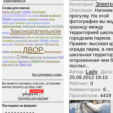
Благодарности
Электр
Категория:
Слова для поиска:
Описание:
Начнем
юмор
казань
действия;
Панельные
прогулку. На этой
ГОСПИТАЛЬНАЯ
Хитарова
Белая
китайское
Кизел
отключилось
красная
сиденья
калл
фотографии вы ви
Советская
утонула
электроподстанция.
границу между
электропитание
Заброшено Развалины
КАЛОРИТ
Законодательное
территорией школ
ветка
городским парком.
Андрей Цибиногин
там до сих пор нет гоодского
телефона
школьный
кассовое
ЛЕНИН
сгорело
Правее- высокая к
кроссовки
Росбалт
бухает
просел
ЗМЗ
они
22.
ДВОР
ограда парка, а ле
Губкин
кидалово
Мартеновская
школьная территор
Стена
люк
ЗАТОПИЛО
автортупы
Территория
огороженная чем б
г.Темиртау
этом
второй
Маневичі
общежитие
Депутат
послал...
КСМ
МОСТИК
Lady
Автор:
Дата:
Все ключевые слова
25.09.2012 19:10
Рейтинг:
0
Вы можете проявить участие, установив
кнопку проекта на Ваш сайт:
,
Комментарии:
6
Просмотров:
4419
Получить код кнопки!
Последнее на форуме: