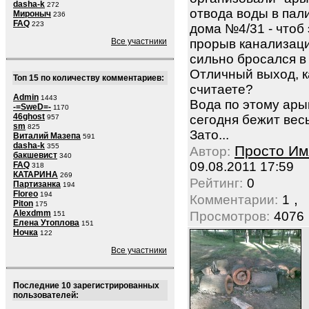
dasha-k
272
отвода воды в пал
Мироныч
236
FAQ
223
дома №4/31 - чтоб 
Все участники
прорыв канализац
сильно бросался в 
Отличный выход, к
Топ 15 по количеству комментариев:
считаете?
Admin
1443
Вода по этому ары
-=SweD=-
1170
46ghost
сегодня бежит весь
957
sm
825
Зато...
Виталий Мазепа
591
dasha-k
355
Просто Им
Автор:
бакшевист
340
09.08.2011 17:59
FAQ
318
КАТАРИНА
269
Рейтинг:
0
Партизанка
194
Floreo
194
,
Комментарии:
1
Piton
175
Alexdmm
Просмотров:
4076
151
Елена Утоплова
151
Ночка
122
Все участники
Последние 10 зарегистрированных
пользователей: