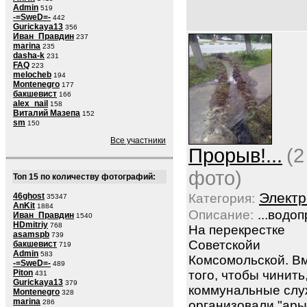
Admin
519
-=SweD=-
442
Gurickaya13
356
Иван_Правдин
237
marina
235
dasha-k
231
FAQ
223
melocheb
194
Montenegro
177
бакшевист
166
alex_nail
158
Виталий Мазепа
152
sm
150
Все участники
Прорыв!...
(2
фото)
Топ 15 по количеству фотографий:
Электр
46ghost
Категория:
35347
AnKit
1884
Описание:
...водо
Иван_Правдин
1540
HDmitriy
768
На перекрестке
asamspb
739
Советскойи
бакшевист
719
Admin
583
Комсомольской. В
-=SweD=-
489
Piton
того, чтобы чинить
431
Gurickaya13
379
коммунальные сл
Montenegro
328
marina
286
организовали "ары