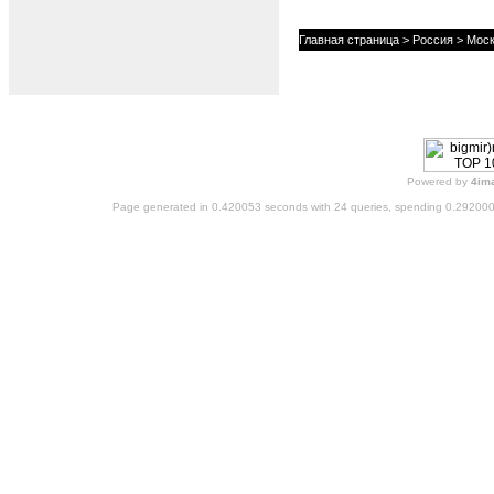
Главная страница
>
Россия
>
Моск
Powered by
4im
Page generated in 0.420053 seconds with 24 queries, spending 0.29200