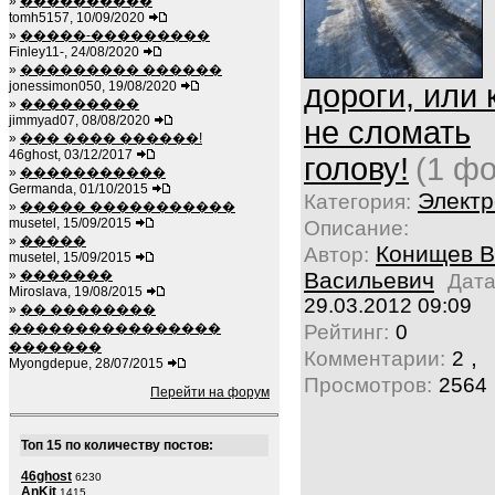
»
����������
tomh5157, 10/09/2020
»
�����-���������
Finley11-, 24/08/2020
»
��������� ������
jonessimon050, 19/08/2020
дороги, или 
»
���������
jimmyad07, 08/08/2020
не сломать
»
��� ���� ������!
46ghost, 03/12/2017
голову!
(1 фо
»
�����������
Germanda, 01/10/2015
Электр
Категория:
»
����� �����������
musetel, 15/09/2015
Описание:
»
�����
Конищев В
Автор:
musetel, 15/09/2015
»
�������
Васильевич
Дата
Miroslava, 19/08/2015
29.03.2012 09:09
»
�� ��������
����������������
Рейтинг:
0
�������
,
Комментарии:
2
Myongdepue, 28/07/2015
Просмотров:
2564
Перейти на форум
Топ 15 по количеству постов:
46ghost
6230
AnKit
1415