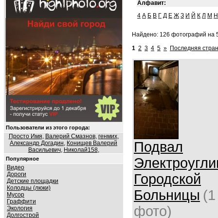
Алфавит:
4
А
Б
В
Г
Д
Е
Ж
З
И
Й
К
Л
М
Н
Найдено: 126 фотографий на 5
1
2
3
4
5
»
Последняя стран
Пользователи из этого города:
Просто Имя
,
Валерий Смазнов
,
генмих
,
Подвал
Александр Догадин
,
Конищев Валерий
Васильевич
,
Николай158
,
Электроугли
Популярное
Видео
Дороги
Городской
Детские площадки
Колодцы (люки)
Больницы
(1
Мусор
Граффити
фото)
Экология
Долгострой