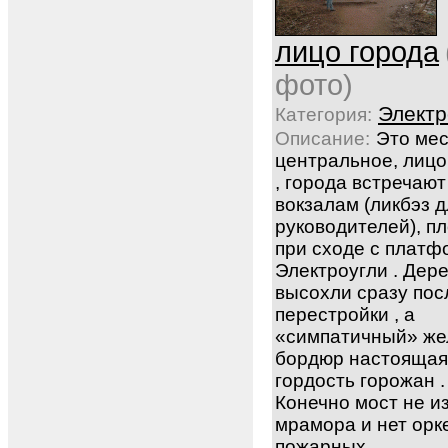
лицо города
фото)
Электр
Категория:
Описание:
Это ме
центральное, лицо
, города встречают
вокзалам (ликбэз д
руководителей), п
при сходе с плат
Электроугли . Дере
высохли сразу пос
перестройки , а
«симпатичный» ж
бордюр настоящая
гордость горожан .
Конечно мост не и
мрамора и нет орк
пожарных...