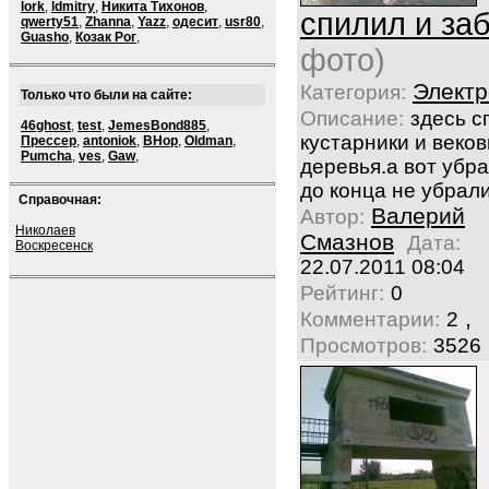
lork
,
ldmitry
,
Никита Тихонов
,
спилил и за
qwerty51
,
Zhanna
,
Yazz
,
одесит
,
usr80
,
Guasho
,
Козак Рог
,
фото)
Электр
Категория:
Только что были на сайте:
Описание:
здесь 
46ghost
,
test
,
JemesBond885
,
кустарники и веко
Прессер
,
antoniok
,
BHop
,
Oldman
,
Pumcha
,
ves
,
Gaw
,
деревья.а вот убра
до конца не убрали
Справочная:
Валерий
Автор:
Николаев
Смазнов
Дата:
Воскресенск
22.07.2011 08:04
Рейтинг:
0
,
Комментарии:
2
Просмотров:
3526