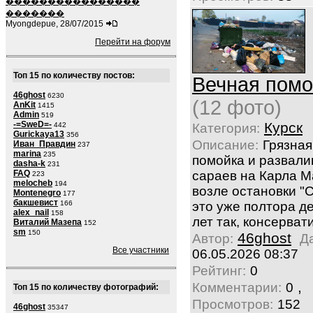
����������������
�������
Myongdepue, 28/07/2015
Перейти на форум
Топ 15 по количеству постов:
Вечная помо
46ghost
6230
(12 фото)
AnKit
1415
Admin
519
-=SweD=-
Курск
442
Категория:
Gurickaya13
356
Описание:
Грязная
Иван_Правдин
237
marina
235
помойка и развал
dasha-k
231
FAQ
сараев на Карла М
223
melocheb
194
возле остановки "
Montenegro
177
бакшевист
166
это уже полтора д
alex_nail
158
лет так, консерват
Виталий Мазепа
152
sm
150
46ghost
Автор:
Д
Все участники
06.05.2026 08:37
Рейтинг:
0
,
Комментарии:
0
Топ 15 по количеству фотографий:
Просмотров:
152
46ghost
35347