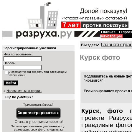
Главная
|
О прое
регистрации
Главная стра
Вы здесь:
Зарегистрированные участники
Имя пользователя:
Курск фото
Пароль:
Автоматически входить при следующем
посещении
Подпишитесь на новые фот
"нравится":
»
Напомнить мне пароль
Если понравился проект в 
Ещё не участник?
Курск, фото 
проекте Разрух
правдивые фото
Зарегистрированные участники могут
размещать свои фото, следить за
найти на официал