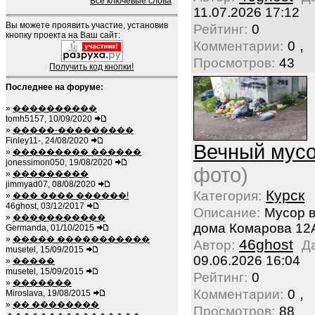
Все ключевые слова
11.07.2026 17:12
Вы можете проявить участие, установив
Рейтинг:
0
кнопку проекта на Ваш сайт:
,
Комментарии:
0
Просмотров:
43
Получить код кнопки!
Последнее на форуме:
»
����������
tomh5157, 10/09/2020
»
�����-���������
Finley11-, 24/08/2020
Вечный мус
»
��������� ������
jonessimon050, 19/08/2020
фото)
»
���������
jimmyad07, 08/08/2020
Курск
Категория:
»
��� ���� ������!
46ghost, 03/12/2017
Описание:
Мусор 
»
�����������
дома Комарова 12
Germanda, 01/10/2015
»
����� �����������
46ghost
Автор:
Д
musetel, 15/09/2015
09.06.2026 16:04
»
�����
musetel, 15/09/2015
Рейтинг:
0
»
�������
,
Комментарии:
0
Miroslava, 19/08/2015
»
�� ��������
Просмотров:
88