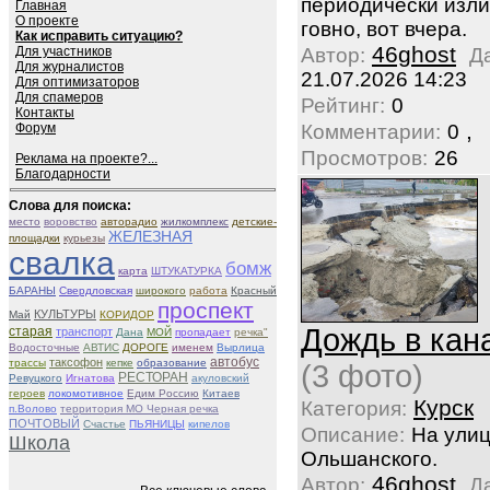
периодически изли
Главная
О проекте
говно, вот вчера.
Как исправить ситуацию?
46ghost
Для участников
Автор:
Д
Для журналистов
21.07.2026 14:23
Для оптимизаторов
Для спамеров
Рейтинг:
0
Контакты
,
Форум
Комментарии:
0
Просмотров:
26
Реклама на проекте?...
Благодарности
Слова для поиска:
место
воровство
авторадио
жилкомплекс
детские-
ЖЕЛЕЗНАЯ
площадки
курьезы
свалка
бомж
карта
ШТУКАТУРКА
БАРАНЫ
Свердловская
широкого
работа
Красный
проспект
КУЛЬТУРЫ
Май
КОРИДОР
Дождь в кан
старая
транспорт
Дана
МОЙ
пропадает
речка"
Водосточные
АВТИС
ДОРОГЕ
именем
Вырлица
таксофон
автобус
трассы
кепке
образование
(3 фото)
РЕСТОРАН
Ревуцкого
Игнатова
акуловский
героев
локомотивное
Едим Россию
Китаев
Курск
Категория:
п.Волово
территория МО Черная речка
ПОЧТОВЫЙ
Счастье
ПЬЯНИЦЫ
кипелов
Описание:
На ули
Школа
Ольшанского.
46ghost
Автор:
Д