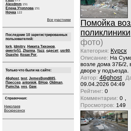
Piton
175
Alexdmm
151
Елена Утоплова
151
Ночка
122
Все участники
Помойка воз
поликлиники
Последние 10 зарегистрированных
пользователей:
фото)
lork
,
ldmitry
,
Никита Тихонов
,
Курск
Категория:
qwerty51
,
Zhanna
,
Yazz
,
одесит
,
usr80
,
Guasho
,
Козак Рог
,
Описание:
На Сум
возле дома 37Б/2, 
дворе у подъезда.
Только что были на сайте:
46ghost
Автор:
Д
46ghost
,
test
,
JemesBond885
,
Прессер
,
antoniok
,
BHop
,
Oldman
,
09.04.2026 04:49
Pumcha
,
ves
,
Gaw
,
Рейтинг:
0
,
Комментарии:
0
Справочная:
Просмотров:
149
Николаев
Воскресенск