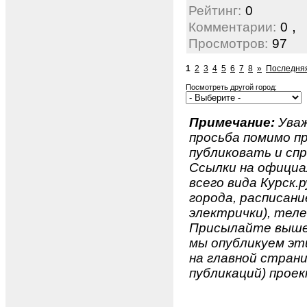
Рейтинг:
0
,
Комментарии:
0
Просмотров:
97
1
2
3
4
5
6
7
8
»
Последняя
Посмотреть другой город:
Примечание:
Уваж
просьба помимо 
публиковать и спр
Ссылки на официа
всего вида Курск.р
города, расписан
электрички), телеф
Присылайте вышеу
мы опубликуем эти
на главной страни
публикаций) проек