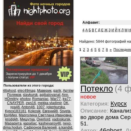
Алфавит:
4
А
Б
В
Г
Д
Е
Ж
З
И
Й
К
Л
М
Н
Найдено: 5844 фотографий на 
1
2
3
4
5
6
7
8
»
Последняя
Пользователи из этого города:
Потекло
(4 ф
46ghost
,
elec49mag
,
Маверик
,
garik
,
Артём
Поляков
,
slavkursk
,
agibalovanat
,
Ann
,
новое
HDmitriy
,
photov
,
Romaniac
,
War77
,
Ira77
,
Курск
Категория:
CNAYPER
,
zws16
,
mekka-vladimir
,
DK
,
yva46
,
Anton46
,
1007
,
jokerkursku
,
Описание:
Канали
Курск183181
,
Kokosik
,
Евгений8
,
Ssveta
,
КрАМих
,
Марголина Светлана Ивановна
,
во дворе дома Сер
krodgkh
,
Мишутка
,
Overlord
,
vadoskursk
,
51.
Марарита
,
карабас
,
kashevarov46
,
nexo
,
dima.hodun
,
Сафронов Валерий
,
a.kandid
,
46ghost
Автор:
Д