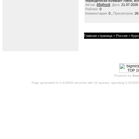
периодически изливает говно, вот
46ghost
Автор:
Дата:
21.07.2026
Рейтинг:
0
,
Комментарии:
0
Просмотров:
26
Главная страница
>
Россия
>
Курс
Powered by
4im
Page generated in 0.419000 seconds with 24 queries, spending 0.30300