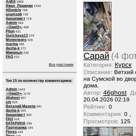
AnKit
1884
Иван_Правдин
1540
HDmitriy
768
asamspb
739
бакшевист
719
Admin
583
-=SweD=-
489
Piton
431
Gurickaya13
379
Montenegro
328
marina
286
dasha-k
272
Мироныч
236
Сарай
(4 фо
FAQ
223
Курск
Категория:
Все участники
Описание:
Ветхий 
на Сумской во дво
Топ 15 по количеству комментариев:
дома.
Admin
1443
46ghost
Автор:
Д
-=SweD=-
1170
46ghost
957
20.04.2026 02:19
sm
825
Рейтинг:
0
Виталий Мазепа
591
dasha-k
355
,
Комментарии:
0
бакшевист
340
FAQ
318
Просмотров:
125
КАТАРИНА
269
Партизанка
194
Floreo
194