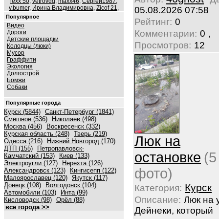
lexx 50
,
vetrovdd
,
maxx46
,
Сергей1987
,
v.bumer
,
Ирина Владимировна
,
Zicof 21
,
05.08.2026 07:58
Популярное
Рейтинг:
0
Видео
,
Комментарии:
0
Дороги
Детские площадки
Просмотров:
12
Колодцы (люки)
Мусор
Граффити
Экология
Долгострой
Бомжи
Собаки
Популярные города
Курск (5844)
Санкт-Петербург (1841)
Смешное (536)
Николаев (498)
Москва (456)
Воскресенск (332)
Курская область (248)
Тверь (219)
Люк на
Одесса (216)
Нижний Новгород (170)
ДТП (155)
Петропавловск-
остановке
(5
Камчатский (153)
Киев (133)
Электроугли (127)
Нерехта (126)
фото)
Александровск (123)
Кингисепп (122)
Малоярославец (120)
Якутск (117)
Донецк (108)
Волгодонск (104)
Курск
Категория:
Автомобили (103)
Инта (99)
Описание:
Люк на 
Кисловодск (98)
Орёл (88)
все города >>
Дейнеки, который