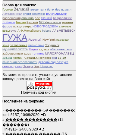
Слова для поиска:
Великий
Громов
готовится к боям без правил
Астраханская
спорт-комплекс
ВОЙКОВСКАЯ
разрешения
обочина
eee
ткацкий
безразличие
Лобовое
Башня
Курский
МО Чкаловское
цунами
форме
вождя
озера
НОВОГРОДОВКА
сточные
воды
оукз
А.Ф.Можайского
ireland
АЛЬМЕТЬЕВСК
ГУЖА
Ямочный
New-York
парковая
зона
затопление
безмолвие
Уссурийск
муниципалитеты
Индия
сидеть
обязанностями
заброшенные дома
тоннель
МАЛОЯРОМЛАВЕЦ
алкаш
Армии.
Собаки.Киселевск
они
17-19
пожарная безопасность
детский сад разруха
скотоводство
Печора
Уча
Нищета.
Вы можете проявить участие, установив
кнопку проекта на Ваш сайт:
Получить код кнопки!
Последнее на форуме:
»
����������
(59 �������)
tomh5157, 10/09/2020
»
�����-���������
(12
�������)
Finley11-, 24/08/2020
»
��������� ������
(16