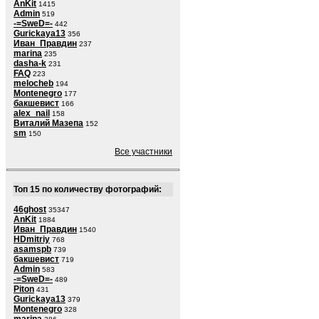
AnKit
1415
Admin
519
-=SweD=-
442
Gurickaya13
356
Иван_Правдин
237
marina
235
dasha-k
231
FAQ
223
melocheb
194
Montenegro
177
бакшевист
166
alex_nail
158
Виталий Мазепа
152
sm
150
Все участники
Топ 15 по количеству фотографий:
46ghost
35347
AnKit
1884
Иван_Правдин
1540
HDmitriy
768
asamspb
739
бакшевист
719
Admin
583
-=SweD=-
489
Piton
431
Gurickaya13
379
Montenegro
328