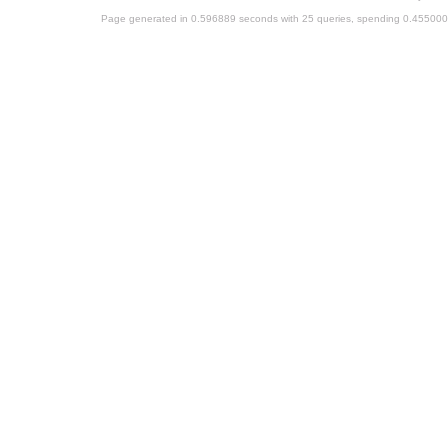
Page generated in 0.596889 seconds with 25 queries, spending 0.45500