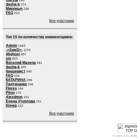
marina
286
dasha-k
272
Мироныч
236
FAQ
223
Все участники
Топ 15 по количеству комментариев:
Admin
1443
-=SweD=-
1170
46ghost
957
sm
825
Виталий Мазепа
591
dasha-k
355
бакшевист
340
FAQ
318
КАТАРИНА
269
Партизанка
194
Floreo
194
Piton
175
Alexdmm
151
Елена Утоплова
151
Ночка
122
Все участники
Powered by
4im