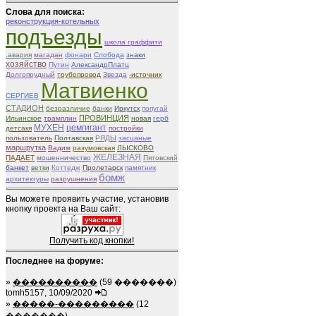
Слова для поиска:
реконструкция-котельных
подъезды
школа граффити
.авария
магадан
фонари
Слобода
знаки
хозяйство
Путин
АлександрПлатц
Долгопрудный
трубопровод
Звезда
-источник
Матвиенко
СЕРГИЕВ
СТАДИОН
безразличие
банки
Иркутск
попугай
ПРОВИНЦИЯ
Ильинское
трамплин
новая
герб
МУХЕН
цемгигант
детсакя
постройки
пользователь
Полтавская
РЯДЫ
засцаные
маршрутка
Вадим
разумовская
ЛЫСКОВО
ЖЕЛЕЗНАЯ
ПАДАЕТ
мошенничество
Пятовский
банкет
ветки
Коттедж
Пролетарск
памятник
бомж
архитектуры
разрушнения
Вы можете проявить участие, установив
кнопку проекта на Ваш сайт:
Получить код кнопки!
Последнее на форуме:
»
����������
(59 �������)
tomh5157, 10/09/2020
»
�����-���������
(12