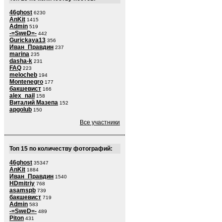
46ghost
6230
AnKit
1415
Admin
519
-=SweD=-
442
Gurickaya13
356
Иван_Правдин
237
marina
235
dasha-k
231
FAQ
223
melocheb
194
Montenegro
177
бакшевист
166
alex_nail
158
Виталий Мазепа
152
apgolub
150
Все участники
Топ 15 по количеству фотографий:
46ghost
35347
AnKit
1884
Иван_Правдин
1540
HDmitriy
768
asamspb
739
бакшевист
719
Admin
583
-=SweD=-
489
Piton
431