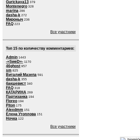
Gurickaya13
379
Montenegro
328
marina
286
dasha-k
272
Мироныч
236
FAQ
223
Все участники
Топ 15 по количеству комментариев:
Admin
1443
-=SweD=-
1170
46ghost
957
sm
825
Виталий Мазепа
591
dasha-k
355
бакшевист
340
FAQ
318
КАТАРИНА
269
Партизанка
194
Floreo
194
Piton
175
Alexdmm
151
Елена Утоплова
151
Ночка
122
Все участники