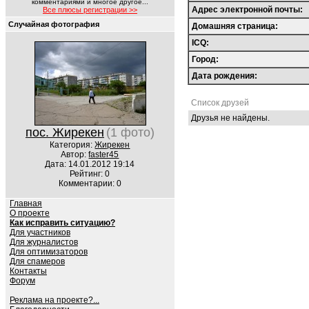
комментариями и многое другое...
Адрес электронной почты:
Все плюсы регистрации >>
Случайная фотография
Домашняя страница:
ICQ:
Город:
Дата рождения:
Список друзей
Друзья не найдены.
пос. Жирекен
(1 фото)
Категория:
Жирекен
Автор:
faster45
Дата: 14.01.2012 19:14
Рейтинг: 0
Комментарии: 0
Главная
О проекте
Как исправить ситуацию?
Для участников
Для журналистов
Для оптимизаторов
Для спамеров
Контакты
Форум
Реклама на проекте?...