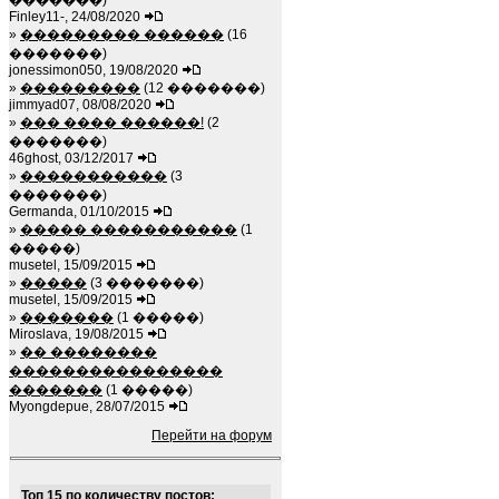
�������)
Finley11-, 24/08/2020
»
��������� ������
(16
�������)
jonessimon050, 19/08/2020
»
���������
(12 �������)
jimmyad07, 08/08/2020
»
��� ���� ������!
(2
�������)
46ghost, 03/12/2017
»
�����������
(3
�������)
Germanda, 01/10/2015
»
����� �����������
(1
�����)
musetel, 15/09/2015
»
�����
(3 �������)
musetel, 15/09/2015
»
�������
(1 �����)
Miroslava, 19/08/2015
»
�� ��������
����������������
�������
(1 �����)
Myongdepue, 28/07/2015
Перейти на форум
Топ 15 по количеству постов: