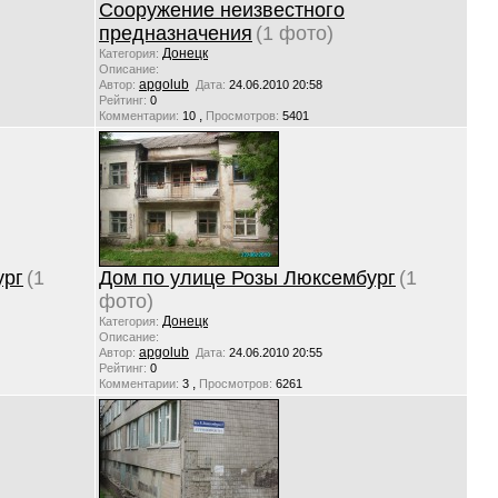
Сооружение неизвестного
предназначения
(1 фото)
Донецк
Категория:
Описание:
apgolub
Автор:
Дата:
24.06.2010 20:58
Рейтинг:
0
,
Комментарии:
10
Просмотров:
5401
ург
(1
Дом по улице Розы Люксембург
(1
фото)
Донецк
Категория:
Описание:
apgolub
Автор:
Дата:
24.06.2010 20:55
Рейтинг:
0
,
Комментарии:
3
Просмотров:
6261