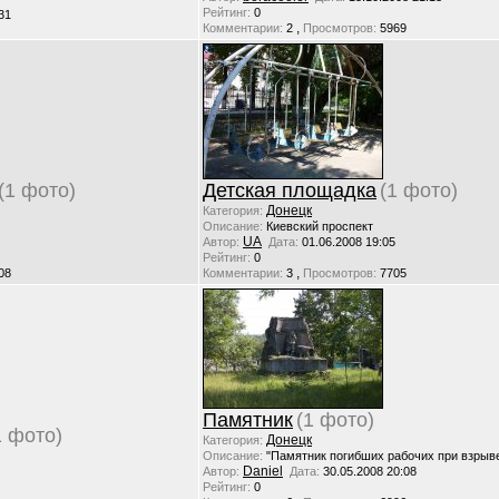
Рейтинг:
0
31
,
Комментарии:
2
Просмотров:
5969
(1 фото)
Детская площадка
(1 фото)
Донецк
Категория:
Описание:
Киевский проспект
UA
Автор:
Дата:
01.06.2008 19:05
Рейтинг:
0
,
08
Комментарии:
3
Просмотров:
7705
Памятник
(1 фото)
1 фото)
Донецк
Категория:
Описание:
"Памятник погибших рабочих при взрыве
Daniel
Автор:
Дата:
30.05.2008 20:08
Рейтинг:
0