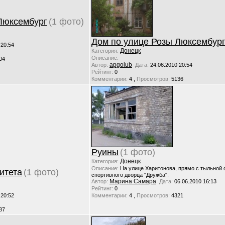
Люксембург
(1 фото)
Дом по улице Розы Люксембур
 20:54
Донецк
Категория:
Описание:
04
apgolub
Автор:
Дата:
24.06.2010 20:54
Рейтинг:
0
,
Комментарии:
4
Просмотров:
5136
Руины
(1 фото)
Донецк
Категория:
Описание:
На улице Харитонова, прямо с тыльной
итета
(1 фото)
спортивного дворца "Дружба".
Марина Самара
Автор:
Дата:
06.06.2010 16:13
Рейтинг:
0
,
 20:52
Комментарии:
4
Просмотров:
4321
87