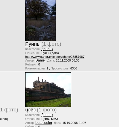
Руины
(1 фото)
Донецк
Категория:
Описание:
Руины дома
http://www.panoramio.com/photo/27857987
Daniel
Автор:
Дата:
25.11.2009 08:33
Рейтинг:
0
,
Комментарии:
1
Просмотров:
6300
(1 фото)
цэвс
(1 фото)
Донецк
Категория:
е под
Описание:
ЦЭВС ММЗ
boracooler
Автор:
Дата:
15.10.2008 21:07
Рейтинг:
0