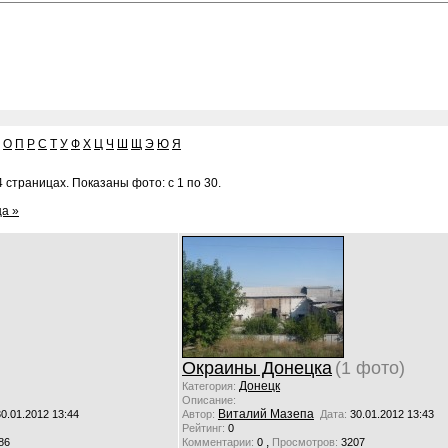
О
П
Р
С
Т
У
Ф
Х
Ц
Ч
Ш
Щ
Э
Ю
Я
 страницах. Показаны фото: с 1 по 30.
а »
)
Окраины Донецка
(1 фото)
Донецк
Категория:
Описание:
Виталий Мазепа
30.01.2012 13:44
Автор:
Дата:
30.01.2012 13:43
Рейтинг:
0
,
86
Комментарии:
0
Просмотров:
3207