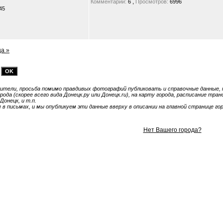
,
Комментарии:
6
Просмотров:
6996
45
а »
тели, просьба помимо правдивых фотографий публиковать и справочные данные, т
ода (скорее всего вида Донецк.ру или Донецк.ru), на карту города, расписание тра
Донецк, и т.п.
 письмах, и мы опубликуем эти данные вверху в описании на главной странице гор
Нет Вашего города?