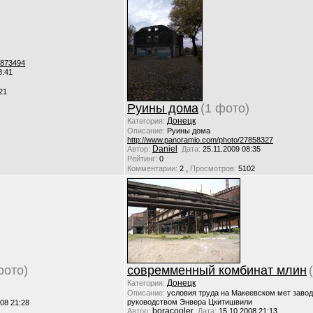
7873494
8:41
21
Руины дома
(1 фото)
Донецк
Категория:
Описание:
Руины дома
http://www.panoramio.com/photo/27858327
Daniel
Автор:
Дата:
25.11.2009 08:35
Рейтинг:
0
,
Комментарии:
2
Просмотров:
5102
фото)
совремменный комбинат млин
Донецк
Категория:
Описание:
условия труда на Макеевском мет завод
руководством Энвера Цкитишвили
08 21:28
boracooler
Автор:
Дата:
15.10.2008 21:13