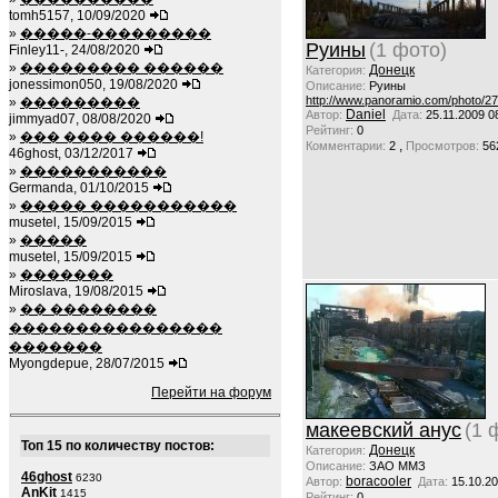
tomh5157, 10/09/2020
»
�����-���������
Руины
(1 фото)
Finley11-, 24/08/2020
»
��������� ������
Донецк
Категория:
jonessimon050, 19/08/2020
Описание:
Руины
http://www.panoramio.com/photo/2
»
���������
Daniel
Автор:
Дата:
25.11.2009 0
jimmyad07, 08/08/2020
Рейтинг:
0
»
��� ���� ������!
,
Комментарии:
2
Просмотров:
56
46ghost, 03/12/2017
»
�����������
Germanda, 01/10/2015
»
����� �����������
musetel, 15/09/2015
»
�����
musetel, 15/09/2015
»
�������
Miroslava, 19/08/2015
»
�� ��������
����������������
�������
Myongdepue, 28/07/2015
Перейти на форум
макеевский анус
(1 
Топ 15 по количеству постов:
Донецк
Категория:
Описание:
ЗАО ММЗ
46ghost
6230
boracooler
Автор:
Дата:
15.10.20
AnKit
1415
Рейтинг:
0