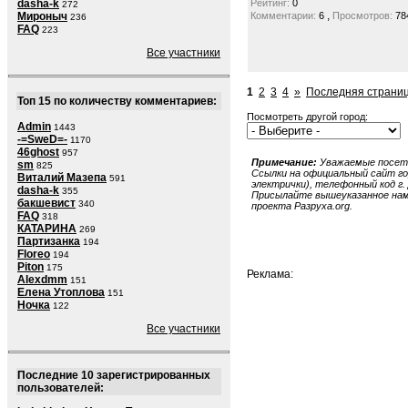
dasha-k
Рейтинг:
0
272
,
Мироныч
Комментарии:
6
Просмотров:
78
236
FAQ
223
Все участники
1
2
3
4
»
Последняя страниц
Топ 15 по количеству комментариев:
Посмотреть другой город:
Admin
1443
-=SweD=-
1170
46ghost
957
Примечание:
Уважаемые посети
sm
825
Ссылки на официальный сайт гор
Виталий Мазепа
591
электрички), телефонный код г. 
dasha-k
355
Присылайте вышеуказанное нам в
бакшевист
340
проекта Разруха.org.
FAQ
318
КАТАРИНА
269
Партизанка
194
Floreo
194
Piton
175
Реклама:
Alexdmm
151
Елена Утоплова
151
Ночка
122
Все участники
Последние 10 зарегистрированных
пользователей: