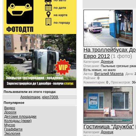
На троллейбусах До
Евро 2012
(1 фото)
Донецк
Категория:
Описание:
Пыльные грязные ржа
Есть новые, но мало
Виталий Мазепа
Автор:
Дата:
Рейтинг:
0
,
Комментарии:
0
Просмотров:
36
Пользователи из этого города:
Appleimage
,
elen7009
,
Популярное
Видео
Дороги
Детские площадки
Колодцы (люки)
Мусор
Гостиница "Дружба"
Граффити
Донецк
Категория:
Экология