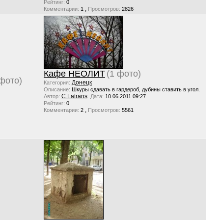
Рейтинг:
0
,
Комментарии:
1
Просмотров:
2826
Кафе НЕОЛИТ
(1 фото)
 фото)
Донецк
Категория:
Описание:
Шкуры сдавать в гардероб, дубины ставить в угол.
C.Latrans
Автор:
Дата:
10.06.2011 09:27
Рейтинг:
0
,
Комментарии:
2
Просмотров:
5561