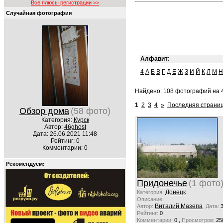
Все плюсы регистрации >>
Случайная фотография
Алфавит:
4
А
Б
В
Г
Д
Е
Ж
З
И
Й
К
Л
М
Н
Найдено: 108 фотографий на 4
1
2
3
4
»
Последняя страниц
Обзор дома
(58 фото)
Категория:
Курск
Автор:
46ghost
Дата: 26.06.2021 11:48
Рейтинг: 0
Комментарии: 0
Рекомендуем:
Придонечье
(1 фото
Донецк
Категория:
Описание:
Виталий Мазепа
Автор:
Дата:
Рейтинг:
0
,
Комментарии:
0
Просмотров:
25