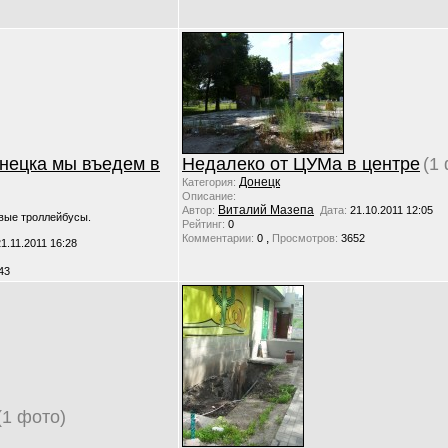
нецка мы въедем в
Недалеко от ЦУМа в центре
(1
Донецк
Категория:
Описание:
Виталий Мазепа
Автор:
Дата:
21.10.2011 12:05
вые троллейбусы.
Рейтинг:
0
,
Комментарии:
0
Просмотров:
3652
21.11.2011 16:28
43
(1 фото)