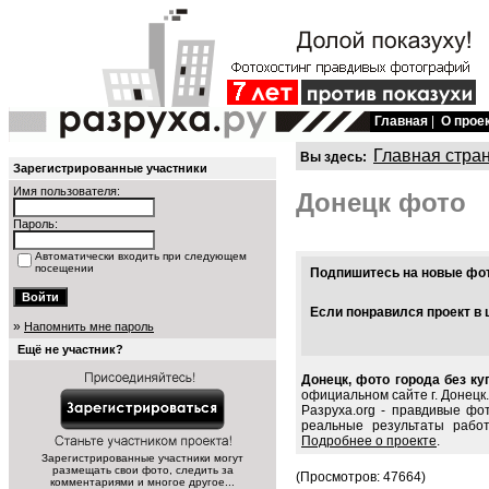
Главная
|
О прое
Главная стра
Вы здесь:
Зарегистрированные участники
Имя пользователя:
Донецк фото
Пароль:
Автоматически входить при следующем
посещении
Подпишитесь на новые фото
Если понравился проект в 
»
Напомнить мне пароль
Ещё не участник?
Донецк, фото города без ку
официальном сайте г. Донецк.
Разруха.org - правдивые фо
реальные результаты рабо
Подробнее о проекте
.
Зарегистрированные участники могут
размещать свои фото, следить за
(Просмотров: 47664)
комментариями и многое другое...