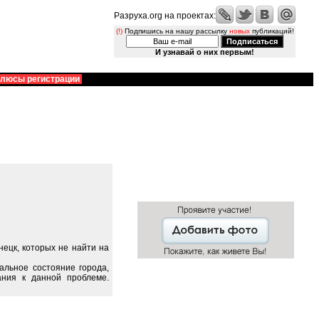
Разруха.org на проектах:
(!)
Подпишись на нашу рассылку
новых
публикаций!
И узнавай о них первым!
люсы регистрации
ецк, которых не найти на
альное состояние города,
ания к данной проблеме.