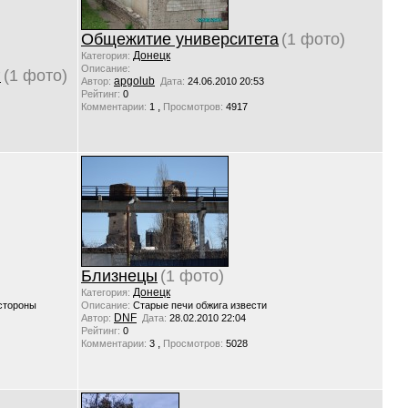
Общежитие университета
(1 фото)
Донецк
Категория:
Описание:
г
(1 фото)
apgolub
Автор:
Дата:
24.06.2010 20:53
Рейтинг:
0
,
Комментарии:
1
Просмотров:
4917
Близнецы
(1 фото)
Донецк
Категория:
 стороны
Описание:
Старые печи обжига извести
DNF
Автор:
Дата:
28.02.2010 22:04
Рейтинг:
0
,
Комментарии:
3
Просмотров:
5028