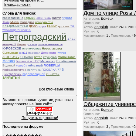
Реклама на проекте?...
Благодарности
Дом по улице Розы 
Слова для поиска:
парковая зона
Горький
ЗВЕРЕВО
radmir
Кирова
Донецк
Категория:
Томь
Мыски
Западная
коммунисты
Описание:
ВЛАДИМИРСКАЯ
ДЕЛО
круга
ЦНИИГ
дороши
56.
apgolub
Автор:
Дата:
24.06.2010
www.alligator.ucoz.ru
Рейтинг:
0
Петроградский
,
Комментарии:
1
Просмотров:
48
17-19
выгодно?
барки
достопримечательность
КУРОВСКОЕ
отключилось
Новоспасовка
Сыктывкар
text11
паровая
Делеюкин
чугуев
АВТОБУСЫ
СОБАКА
потоп
хрущёвка
Мамонтовка
Москва
Большой пр. ПС
Маслоцех
Корабельный
Водопой
ущерба
облезлый
ЛЮБЕРЦЫ
инфраструктура
политика
ПОСЕЛКА
77-й
Дмитровский
водопроводной
с.Быстри
ЗАКРЫТЫЙ
Все ключевые слова
Вы можете проявить участие, установив
Общежитие универс
кнопку проекта на Ваш сайт:
Донецк
Категория:
Описание:
Получить код кнопки!
apgolub
Автор:
Дата:
24.06.2010
Рейтинг:
0
Последнее на форуме:
,
Комментарии:
3
Просмотров:
40
»
����������