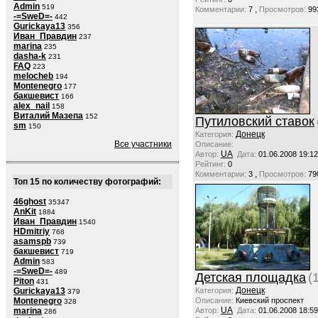
Admin
519
,
Комментарии:
7
Просмотров:
99
-=SweD=-
442
Gurickaya13
356
Иван_Правдин
237
marina
235
dasha-k
231
FAQ
223
melocheb
194
Montenegro
177
бакшевист
166
alex_nail
158
Виталий Мазепа
152
Путиловский ставок
sm
150
Донецк
Категория:
Все участники
Описание:
UA
Автор:
Дата:
01.06.2008 19:12
Рейтинг:
0
,
Комментарии:
3
Просмотров:
79
Топ 15 по количеству фотографий:
46ghost
35347
AnKit
1884
Иван_Правдин
1540
HDmitriy
768
asamspb
739
бакшевист
719
Admin
583
-=SweD=-
489
Детская площадка
(
Piton
431
Донецк
Gurickaya13
Категория:
379
Montenegro
Описание:
Киевский проспект
328
UA
marina
Автор:
Дата:
01.06.2008 18:59
286