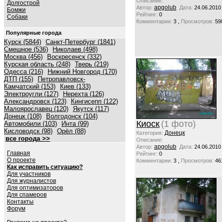
Описание:
Долгострой
apgolub
Автор:
Дата:
24.06.2010
Бомжи
Рейтинг:
0
Собаки
,
Комментарии:
3
Просмотров:
59
Популярные города
Курск (5844)
Санкт-Петербург (1841)
Смешное (536)
Николаев (498)
Москва (456)
Воскресенск (332)
Курская область (248)
Тверь (219)
Одесса (216)
Нижний Новгород (170)
ДТП (155)
Петропавловск-
Камчатский (153)
Киев (133)
Электроугли (127)
Нерехта (126)
Александровск (123)
Кингисепп (122)
Малоярославец (120)
Якутск (117)
Донецк (108)
Волгодонск (104)
Киоск
(1 фото)
Автомобили (103)
Инта (99)
Кисловодск (98)
Орёл (88)
Донецк
Категория:
все города >>
Описание:
apgolub
Автор:
Дата:
24.06.2010
Главная
Рейтинг:
0
О проекте
,
Комментарии:
3
Просмотров:
46
Как исправить ситуацию?
Для участников
Для журналистов
Для оптимизаторов
Для спамеров
Контакты
Форум