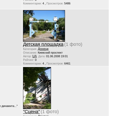
,
Комментарии:
4
Просмотров:
5486
Детская площадка
(1 фото)
Донецк
Категория:
Описание:
Киевский проспект
UA
Автор:
Дата:
01.06.2008 19:01
Рейтинг:
0
,
Комментарии:
4
Просмотров:
6461
 динамита..."
"Сцена"
(1 фото)