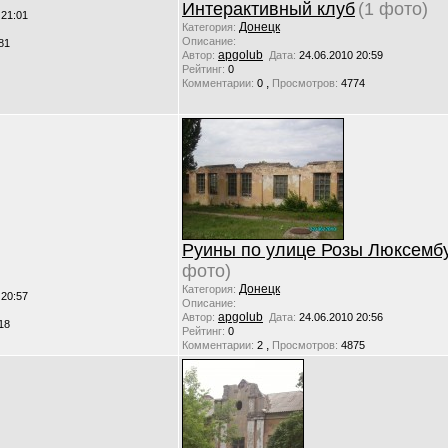
Интерактивный клуб
(1 фото)
 21:01
Донецк
Категория:
Описание:
81
apgolub
Автор:
Дата:
24.06.2010 20:59
Рейтинг:
0
,
Комментарии:
0
Просмотров:
4774
Руины по улице Розы Люксемб
фото)
Донецк
Категория:
 20:57
Описание:
apgolub
Автор:
Дата:
24.06.2010 20:56
18
Рейтинг:
0
,
Комментарии:
2
Просмотров:
4875