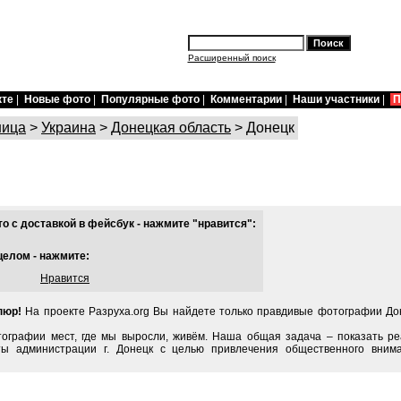
Расширенный поиск
кте
|
Новые фото
|
Популярные фото
|
Комментарии
|
Наши участники
|
П
ница
>
Украина
>
Донецкая область
> Донецк
 с доставкой в фейсбук - нажмите "нравится":
целом - нажмите:
Нравится
пюр!
На проекте Разруха.org Вы найдете только правдивые фотографии Дон
тографии мест, где мы выросли, живём. Наша общая задача – показать ре
ты администрации г. Донецк с целью привлечения общественного вним