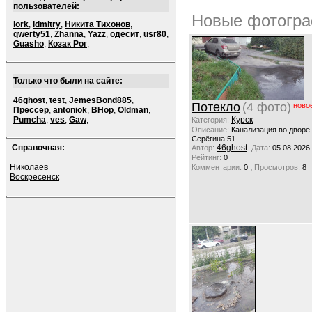
пользователей:
Новые фотогра
lork
,
ldmitry
,
Никита Тихонов
,
qwerty51
,
Zhanna
,
Yazz
,
одесит
,
usr80
,
Guasho
,
Козак Рог
,
Только что были на сайте:
46ghost
,
test
,
JemesBond885
,
Потекло
(4 фото)
ново
Прессер
,
antoniok
,
BHop
,
Oldman
,
Pumcha
,
ves
,
Gaw
,
Курск
Категория:
Описание:
Канализация во дворе
Серёгина 51.
Справочная:
46ghost
Автор:
Дата:
05.08.2026
Рейтинг:
0
Николаев
,
Комментарии:
0
Просмотров:
8
Воскресенск