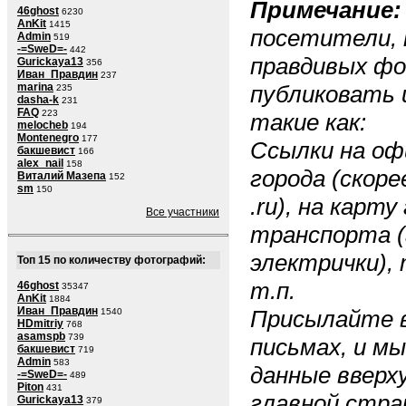
Примечание:
46ghost
6230
AnKit
1415
посетители, 
Admin
519
-=SweD=-
442
правдивых ф
Gurickaya13
356
Иван_Правдин
237
marina
публиковать 
235
dasha-k
231
FAQ
223
такие как:
melocheb
194
Montenegro
177
Ссылки на о
бакшевист
166
alex_nail
158
города (скоре
Виталий Мазепа
152
sm
150
.ru), на карту
Все участники
транспорта (
электрички), 
Топ 15 по количеству фотографий:
т.п.
46ghost
35347
AnKit
1884
Иван_Правдин
Присылайте в
1540
HDmitriy
768
asamspb
739
письмах, и м
бакшевист
719
Admin
583
данные вверху
-=SweD=-
489
Piton
431
главной стран
Gurickaya13
379