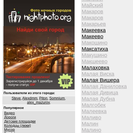
Майский
Макаров
Макаров
Макарьев
Макеевка
Макеево
Макошино
Максатиха
Макушино
Макшеево
Малаховка
Малая Виска
Малая Вишера
Малая Даниловка
Малая Дивица
Пользователи из этого города:
Малая Дубна
Steve
,
Alexdmm
,
Piton
,
Somnium
,
alex_mazurov
,
Малгобек
Популярное
Малеевка
Видео
Маливо
Дороги
Детские площадки
Малин
Колодцы (люки)
Малино
Мусор