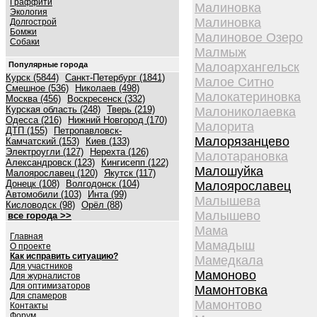
Граффити
Малиновка
Экология
Малиновка
Долгострой
Бомжи
Малиновое Озеро
Собаки
Малмыж
Популярные города
Малоархангельск
Курск (5844)
Санкт-Петербург (1841)
Малое Ситно
Смешное (536)
Николаев (498)
Малокатериновка
Москва (456)
Воскресенск (332)
Курская область (248)
Тверь (219)
Малониколаевка
Одесса (216)
Нижний Новгород (170)
Малорита
ДТП (155)
Петропавловск-
Малорязанцево
Камчатский (153)
Киев (133)
Электроугли (127)
Нерехта (126)
Малотарановка
Александровск (123)
Кингисепп (122)
Малошуйка
Малоярославец (120)
Якутск (117)
Донецк (108)
Волгодонск (104)
Малоярославец
Автомобили (103)
Инта (99)
Малышева
Кисловодск (98)
Орёл (88)
Малышево
все города >>
Мама
Главная
Мамадыш
О проекте
Как исправить ситуацию?
Мамедкала
Для участников
Мамоново
Для журналистов
Для оптимизаторов
Мамонтовка
Для спамеров
Мамонтово
Контакты
Форум