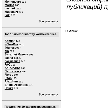
Montenegro
328
публикаций) п
marina
286
dasha-k
272
Мироныч
236
FAQ
223
Все участники
Реклама:
Топ 15 по количеству комментариев:
Admin
1443
-=SweD=-
1170
46ghost
957
sm
825
Виталий Мазепа
591
dasha-k
355
бакшевист
340
FAQ
318
КАТАРИНА
269
Партизанка
194
Floreo
194
Piton
175
Alexdmm
151
Елена Утоплова
151
Ночка
122
Все участники
Последние 10 зарегистрированных