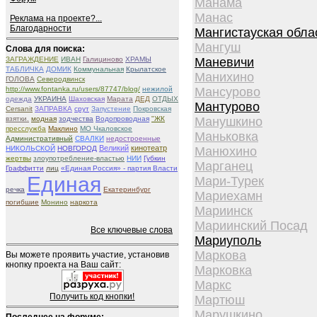
Манама
Манас
Реклама на проекте?...
Благодарности
Мангистауская обла
Мангуш
Слова для поиска:
ЗАГРАЖДЕНИЕ
ИВАН
Галициново
ХРАМЫ
Маневичи
ТАБЛИЧКА
ДОМИК
Коммунальная
Крылатское
Манихино
ГОЛОВА
Северодвинск
http://www.fontanka.ru/users/87747/blog/
нежилой
Мансурово
одежда
УКРАИНА
Шаховская
Марата
ДЕД
ОТДЫХ
Мантурово
Cersanit
ЗАПРАВКА
срут
Запустение
Покровская
взятки.
модная
зодчества
Водопроводная
"ЖК
Манушкино
пресслужба
Маклино
МО Чкаловское
Маньковка
Административный
СВАЛКИ
недостроенные
Великий
кинотеатр
НИКОЛЬСКОЙ
НОВГОРОД
Манюхино
жертвы
злоупотребление-властью
НИИ
Губкин
Марганец
Граффитти
лиц
«Единая Россия» - партия Власти
Единая
Мари-Турек
речка
Екатеринбург
Мариехамн
погибшие
Монино
наркота
Мариинск
Мариинский Посад
Все ключевые слова
Мариуполь
Маркова
Вы можете проявить участие, установив
кнопку проекта на Ваш сайт:
Марковка
Маркс
Получить код кнопки!
Мартюш
Марушкино