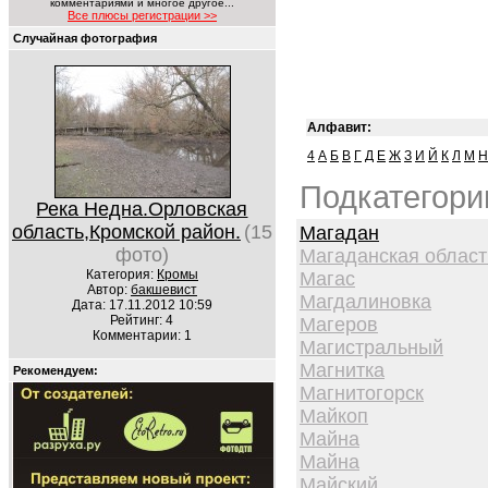
комментариями и многое другое...
Все плюсы регистрации >>
Случайная фотография
Алфавит:
4
А
Б
В
Г
Д
Е
Ж
З
И
Й
К
Л
М
Н
Подкатегори
Река Недна.Орловская
область,Кромской район.
(15
Магадан
фото)
Магаданская област
Категория:
Кромы
Магас
Автор:
бакшевист
Магдалиновка
Дата: 17.11.2012 10:59
Рейтинг: 4
Магеров
Комментарии: 1
Магистральный
Магнитка
Рекомендуем:
Магнитогорск
Майкоп
Майна
Майна
Майский