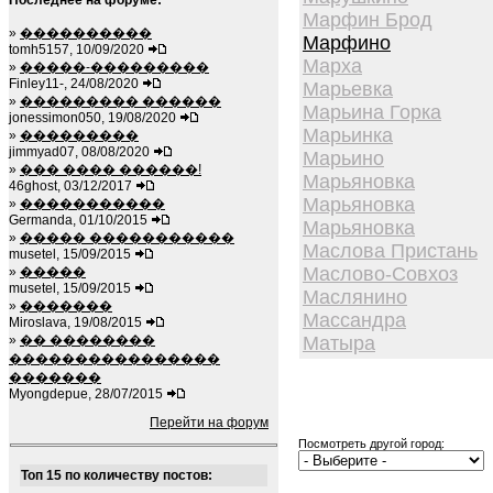
Последнее на форуме:
Марфин Брод
»
����������
Марфино
tomh5157, 10/09/2020
Марха
»
�����-���������
Finley11-, 24/08/2020
Марьевка
»
��������� ������
Марьина Горка
jonessimon050, 19/08/2020
Марьинка
»
���������
jimmyad07, 08/08/2020
Марьино
»
��� ���� ������!
Марьяновка
46ghost, 03/12/2017
Марьяновка
»
�����������
Germanda, 01/10/2015
Марьяновка
»
����� �����������
Маслова Пристань
musetel, 15/09/2015
Маслово-Совхоз
»
�����
musetel, 15/09/2015
Маслянино
»
�������
Массандра
Miroslava, 19/08/2015
»
�� ��������
Матыра
����������������
�������
Myongdepue, 28/07/2015
Перейти на форум
Посмотреть другой город:
Топ 15 по количеству постов: