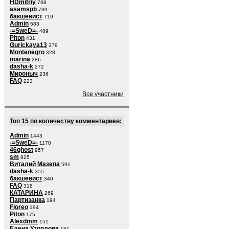
HDmitriy
768
asamspb
739
бакшевист
719
Admin
583
-=SweD=-
489
Piton
431
Gurickaya13
379
Montenegro
328
marina
286
dasha-k
272
Мироныч
236
FAQ
223
Все участники
Топ 15 по количеству комментариев:
Admin
1443
-=SweD=-
1170
46ghost
957
sm
825
Виталий Мазепа
591
dasha-k
355
бакшевист
340
FAQ
318
КАТАРИНА
269
Партизанка
194
Floreo
194
Piton
175
Alexdmm
151
Елена Утоплова
151