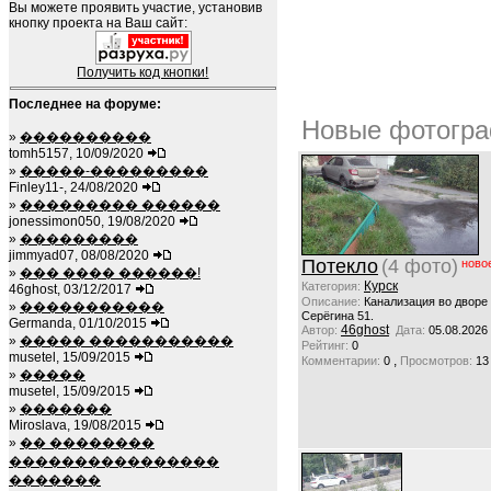
Вы можете проявить участие, установив
кнопку проекта на Ваш сайт:
Получить код кнопки!
Последнее на форуме:
Новые фотогра
»
����������
tomh5157, 10/09/2020
»
�����-���������
Finley11-, 24/08/2020
»
��������� ������
jonessimon050, 19/08/2020
»
���������
jimmyad07, 08/08/2020
Потекло
(4 фото)
ново
»
��� ���� ������!
Курск
Категория:
46ghost, 03/12/2017
Описание:
Канализация во дворе
»
�����������
Серёгина 51.
Germanda, 01/10/2015
46ghost
Автор:
Дата:
05.08.2026
»
����� �����������
Рейтинг:
0
musetel, 15/09/2015
,
Комментарии:
0
Просмотров:
13
»
�����
musetel, 15/09/2015
»
�������
Miroslava, 19/08/2015
»
�� ��������
����������������
�������