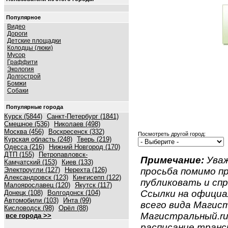
Популярное
Видео
Дороги
Детские площадки
Колодцы (люки)
Мусор
Граффити
Экология
Долгострой
Бомжи
Собаки
Популярные города
Курск (5844)
Санкт-Петербург (1841)
Смешное (536)
Николаев (498)
Москва (456)
Воскресенск (332)
Посмотреть другой город:
Курская область (248)
Тверь (219)
Одесса (216)
Нижний Новгород (170)
ДТП (155)
Петропавловск-
Примечание:
Уваж
Камчатский (153)
Киев (133)
Электроугли (127)
Нерехта (126)
просьба помимо 
Александровск (123)
Кингисепп (122)
публиковать и спр
Малоярославец (120)
Якутск (117)
Ссылки на официа
Донецк (108)
Волгодонск (104)
Автомобили (103)
Инта (99)
всего вида Магис
Кисловодск (98)
Орёл (88)
Магистральный.ru)
все города >>
расписание транс