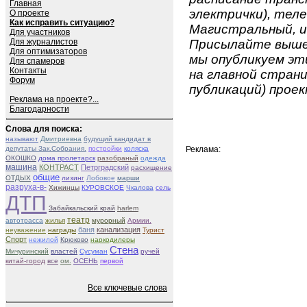
Главная
электрички), теле
О проекте
Как исправить ситуацию?
Магистральный, и
Для участников
Для журналистов
Присылайте вышеу
Для оптимизаторов
мы опубликуем эти
Для спамеров
Контакты
на главной страни
Форум
публикаций) проек
Реклама на проекте?...
Благодарности
Слова для поиска:
называют
Дмитриевна
будущий кандидат в
депутаты Зак.Собрания.
постройки
коляска
Реклама:
ОКОШКО
дома пролетарск
разобраный
одежда
машина
КОНТРАСТ
Петрградский
расхищение
общие
ОТДЫХ
лизинг
Лобовое
марши
разруха-в-
Хижинцы
КУРОВСКОЕ
Чкалова
сель
ДТП
Забайкальский край
harlem
театр
автотрасса
жилья
мурорный
Армии.
баня
канализация
неуважение
награды
Турист
Спорт
нежилой
Крюково
наркодилеры
Стена
Мичуринский
властей
Сусуман
ручей
китай-город
все
ом.
ОСЕНЬ
первой
Все ключевые слова