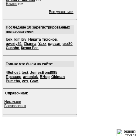
Ночка
122
Все участники
Последние 10 зарегистрированных
пользователей:
lork
,
ldmitry
,
Никита Тихонов
,
qwerty51
,
Zhanna
,
Yazz
,
одесит
,
usr80
,
Guasho
,
Козак Рог
,
Только что были на сайте:
46ghost
,
test
,
JemesBond885
,
Прессер
,
antoniok
,
BHop
,
Oldman
,
Pumcha
,
ves
,
Gaw
,
Справочная:
Николаев
Воскресенск