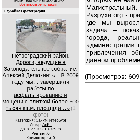
комментариями и многое другое...
Все плюсы регистрации >>
Магистральный.
Случайная фотография
Разруха.org - п
где мы выросл
задача – показ
города, реаль
администрации 
привлечения об
Петроградский район.
данной проблем
Дороги, ведущие в
Законодательное собрание.
Алексей Делюкин: «…В 2009
(Просмотров: 609
году мы… завершили
работы по
асфальтированию и
мощению плиткой более 500
тысяч кв.м. площади…»
(1
фото)
Категория:
Санкт-Петербург
Автор:
AnKit
Дата: 27.10.2010 05:08
Рейтинг: 0
Комментарии: 0