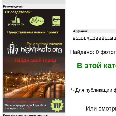
Рекомендуем:
Алфавит:
4
А
Б
В
Г
Д
Е
Ж
З
И
Й
К
Л
М
Н
Найдено: 0 фотог
В этой ка
*- Для публикации
Или смот
Пользователи из этого города: