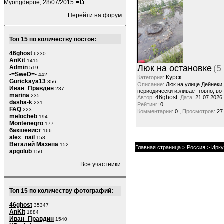
Myongdepue, 28/07/2015
Перейти на форум
Топ 15 по количеству постов:
46ghost
6230
AnKit
1415
Люк на остановке
(5
Admin
519
-=SweD=-
442
Курск
Категория:
Gurickaya13
356
Описание:
Люк на улице Дейнеки
Иван_Правдин
237
периодически изливает говно, вот
marina
235
46ghost
Автор:
Дата:
21.07.2026
dasha-k
231
Рейтинг:
0
FAQ
223
,
Комментарии:
0
Просмотров:
27
melocheb
194
Montenegro
177
бакшевист
166
alex_nail
158
Виталий Мазепа
152
Главная страница
>
Россия
>
Ирку
apgolub
150
Все участники
Топ 15 по количеству фотографий:
46ghost
35347
AnKit
1884
Иван_Правдин
1540