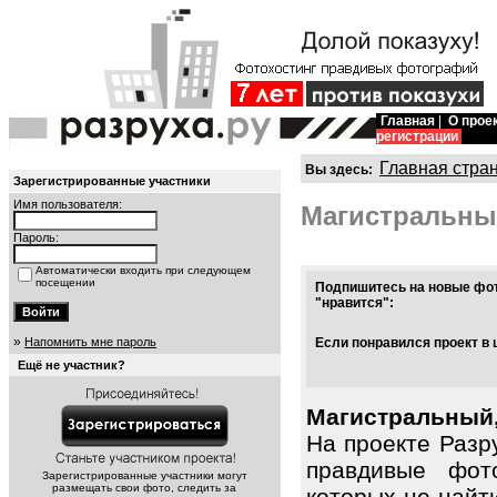
Главная
|
О прое
регистрации
Главная стра
Вы здесь:
Зарегистрированные участники
Имя пользователя:
Магистральны
Пароль:
Автоматически входить при следующем
посещении
Подпишитесь на новые фот
"нравится":
»
Напомнить мне пароль
Если понравился проект в 
Ещё не участник?
Магистральный,
На проекте Разр
правдивые фот
Зарегистрированные участники могут
размещать свои фото, следить за
которых не найт