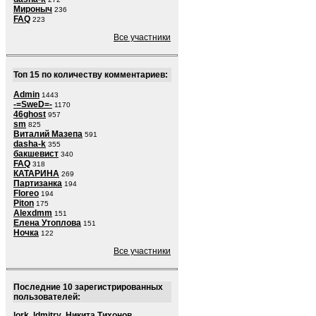
Мироныч
236
FAQ
223
Все участники
Топ 15 по количеству комментариев:
Admin
1443
-=SweD=-
1170
46ghost
957
sm
825
Виталий Мазепа
591
dasha-k
355
бакшевист
340
FAQ
318
КАТАРИНА
269
Партизанка
194
Floreo
194
Piton
175
Alexdmm
151
Елена Утоплова
151
Ночка
122
Все участники
Последние 10 зарегистрированных
пользователей:
lork
,
ldmitry
,
Никита Тихонов
,