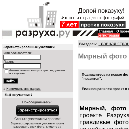
Главная
|
О прое
регистрации
Главная стра
Вы здесь:
Зарегистрированные участники
Имя пользователя:
Мирный фото
Пароль:
Автоматически входить при следующем
посещении
Подпишитесь на новые фот
"нравится":
»
Напомнить мне пароль
Если понравился проект в 
Ещё не участник?
Мирный, фото 
проекте Разрух
правдивые фото
Зарегистрированные участники могут
размещать свои фото, следить за
не найти на офи