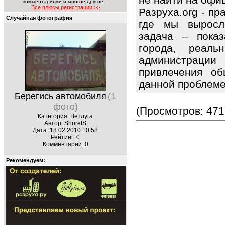
комментариями и многое другое...
Все плюсы регистрации >>
Разруха.org - п
Случайная фотография
где мы выросл
задача – показ
города, реаль
администраци
привлечения об
данной проблем
Берегись автомобиля
(1
фото)
(Просмотров: 471
Категория:
Ветлуга
Автор:
ShuretS
Дата: 18.02.2010 10:58
Рейтинг: 0
Комментарии: 0
Рекомендуем: