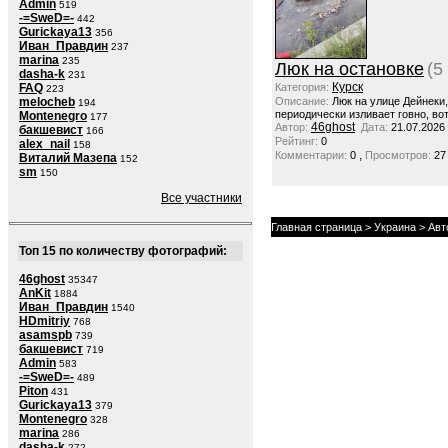
Admin
519
-=SweD=-
442
Gurickaya13
356
Иван_Правдин
237
marina
235
Люк на остановке
(5
dasha-k
231
Курск
FAQ
Категория:
223
melocheb
Описание:
Люк на улице Дейнеки
194
периодически изливает говно, вот
Montenegro
177
46ghost
Автор:
Дата:
21.07.2026
бакшевист
166
Рейтинг:
0
alex_nail
158
,
Комментарии:
0
Просмотров:
27
Виталий Мазепа
152
sm
150
Все участники
Главная страница
>
Украина
>
Авт
Топ 15 по количеству фотографий:
46ghost
35347
AnKit
1884
Иван_Правдин
1540
HDmitriy
768
asamspb
739
бакшевист
719
Admin
583
-=SweD=-
489
Piton
431
Gurickaya13
379
Montenegro
328
marina
286
dasha-k
272