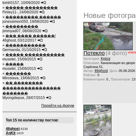
tomh5157, 10/09/2020
»
�����-���������
Finley11-, 24/08/2020
Новые фотогра
»
��������� ������
jonessimon050, 19/08/2020
»
���������
jimmyad07, 08/08/2020
»
��� ���� ������!
46ghost, 03/12/2017
»
�����������
Germanda, 01/10/2015
Потекло
(4 фото)
ново
»
����� �����������
Курск
Категория:
musetel, 15/09/2015
Описание:
Канализация во дворе
»
�����
Серёгина 51.
musetel, 15/09/2015
46ghost
Автор:
Дата:
05.08.2026
»
�������
Рейтинг:
0
Miroslava, 19/08/2015
,
Комментарии:
0
Просмотров:
13
»
�� ��������
����������������
�������
Myongdepue, 28/07/2015
Перейти на форум
Топ 15 по количеству постов:
46ghost
6230
AnKit
1415