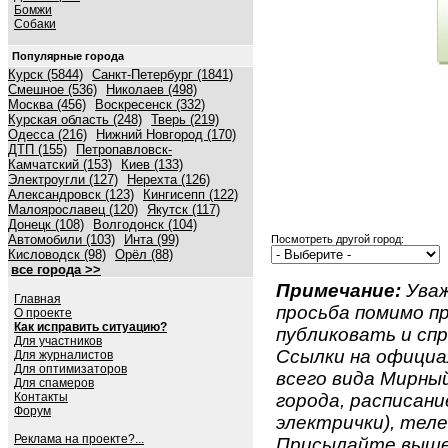
Бомжи
Собаки
Популярные города
Курск (5844)
Санкт-Петербург (1841)
Смешное (536)
Николаев (498)
Москва (456)
Воскресенск (332)
Курская область (248)
Тверь (219)
Одесса (216)
Нижний Новгород (170)
ДТП (155)
Петропавловск-
Камчатский (153)
Киев (133)
Электроугли (127)
Нерехта (126)
Александровск (123)
Кингисепп (122)
Малоярославец (120)
Якутск (117)
Донецк (108)
Волгодонск (104)
Автомобили (103)
Инта (99)
Посмотреть другой город:
Кисловодск (98)
Орёл (88)
все города >>
Примечание:
Уваж
Главная
просьба помимо 
О проекте
Как исправить ситуацию?
публиковать и спр
Для участников
Ссылки на официа
Для журналистов
Для оптимизаторов
всего вида Мирный
Для спамеров
Контакты
города, расписан
Форум
электрички), теле
Реклама на проекте?...
Присылайте вышеу