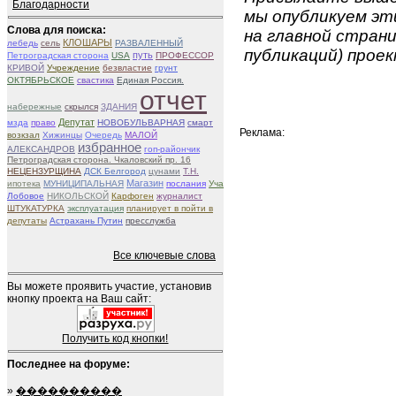
Благодарности
мы опубликуем эти
Слова для поиска:
на главной страни
КЛОШАРЫ
лебедь
сель
РАЗВАЛЕННЫЙ
публикаций) проек
путь
Петроградская сторона
USA
ПРОФЕССОР
КРИВОЙ
Учреждение
безвластие
грунт
ОКТЯБРЬСКОЕ
свастика
Единая Россия.
отчет
набережные
скрылся
ЗДАНИЯ
Депутат
мзда
право
НОВОБУЛЬВАРНАЯ
смарт
Реклама:
возкзал
Хижинцы
Очередь
МАЛОЙ
избранное
АЛЕКСАНДРОВ
гоп-райончик
Петроградская сторона. Чкаловский пр. 16
НЕЦЕНЗУРЩИНА
ДСК Белгород
цунами
Т.Н.
Магазин
ипотека
МУНИЦИПАЛЬНАЯ
послания
Уча
Лобовое
НИКОЛЬСКОЙ
Карфоген
журналист
ШТУКАТУРКА
эксплуатация
планирует в пойти в
депутаты
Астрахань Путин
пресслужба
Все ключевые слова
Вы можете проявить участие, установив
кнопку проекта на Ваш сайт:
Получить код кнопки!
Последнее на форуме:
»
����������