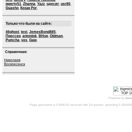
qwerty51
,
Zhanna
,
Yazz
,
одесит
,
usr80
,
Guasho
,
Козак Рог
,
Только что были на сайте:
46ghost
,
test
,
JemesBond885
,
Прессер
,
antoniok
,
BHop
,
Oldman
,
Pumcha
,
ves
,
Gaw
,
Справочная:
Николаев
Воскресенск
Powered by
4im
Page generated in 0.694163 seconds with 24 queries, spending 0.36400