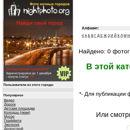
Алфавит:
4
А
Б
В
Г
Д
Е
Ж
З
И
Й
К
Л
М
Н
Найдено: 0 фотог
В этой ка
Пользователи из этого города:
*- Для публикации
Популярное
Видео
Дороги
Детские площадки
Колодцы (люки)
Или смот
Мусор
Граффити
Экология
Долгострой