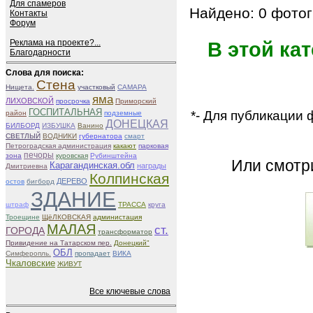
Для спамеров
Найдено: 0 фотог
Контакты
Форум
Реклама на проекте?...
В этой ка
Благодарности
Слова для поиска:
Стена
Нищета.
участковый
САМАРА
яма
ЛИХОВСКОЙ
просрочка
Приморский
ГОСПИТАЛЬНАЯ
*- Для публикации
район
подземные
ДОНЕЦКАЯ
БИЛБОРД
ИЗБУШКА
Ванино
СВЕТЛЫЙ
ВОДНИКИ
губернатора
смарт
Петроградская администрация
какают
парковая
печоры
зона
куровская
Рубинштейна
Или смот
Карагандинская.обл
награды
Дмитриевна
Колпинская
ДЕРЕВО
остов
бигборд
ЗДАНИЕ
штраф
ТРАССА
круга
Троещине
ЩёЛКОВСКАЯ
администация
МАЛАЯ
ст.
ГОРОДА
трансформатор
Привидение на Татарском пер.
Донецкий"
ОБЛ
Симферопль.
пропадает
ВИКА
Чкаловские
ЖИВУТ
Все ключевые слова