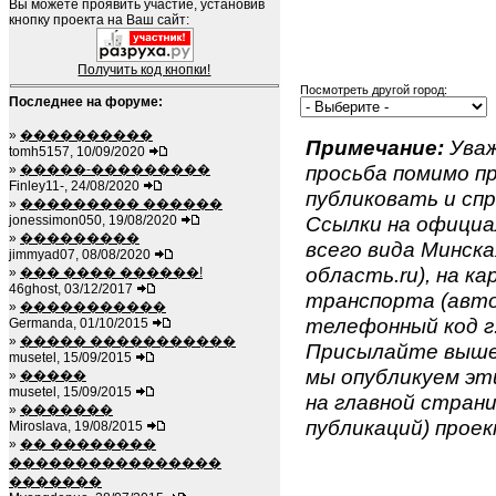
Вы можете проявить участие, установив
кнопку проекта на Ваш сайт:
Получить код кнопки!
Посмотреть другой город:
Последнее на форуме:
»
����������
Примечание:
Уваж
tomh5157, 10/09/2020
просьба помимо 
»
�����-���������
Finley11-, 24/08/2020
публиковать и спр
»
��������� ������
Ссылки на официа
jonessimon050, 19/08/2020
»
���������
всего вида Минска
jimmyad07, 08/08/2020
область.ru), на к
»
��� ���� ������!
46ghost, 03/12/2017
транспорта (авто
»
�����������
телефонный код г.
Germanda, 01/10/2015
»
����� �����������
Присылайте вышеу
musetel, 15/09/2015
мы опубликуем эти
»
�����
musetel, 15/09/2015
на главной страни
»
�������
публикаций) проек
Miroslava, 19/08/2015
»
�� ��������
����������������
�������