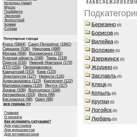
4
А
Б
В
Г
Д
Е
Ж
З
И
Й
К
Л
М
Н
Колодцы (люки)
Мусор
Подкатегори
Граффити
Экология
Долгострой
Березино
Бомжи
(0)
Собаки
Борисов
(0)
Популярные города
Вилейка
(0)
Курск (5844)
Санкт-Петербург (1841)
Смешное (536)
Николаев (498)
Воложин
(0)
Москва (456)
Воскресенск (332)
Курская область (248)
Тверь (219)
Дзержинск
(0)
Одесса (216)
Нижний Новгород (170)
Жодино
ДТП (155)
Петропавловск-
(0)
Камчатский (153)
Киев (133)
Заславль
Электроугли (127)
Нерехта (126)
(0)
Александровск (123)
Кингисепп (122)
Клецк
(0)
Малоярославец (120)
Якутск (117)
Донецк (108)
Волгодонск (104)
Копыль
(0)
Автомобили (103)
Инта (99)
Кисловодск (98)
Орёл (88)
Крупки
(0)
все города >>
Логойск
(0)
Главная
О проекте
Любань
(0)
Как исправить ситуацию?
Для участников
Для журналистов
Для оптимизаторов