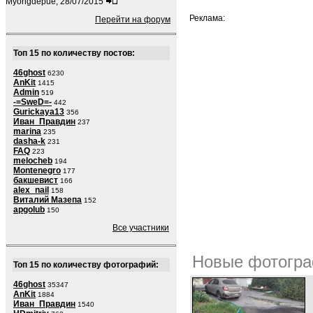
Myongdepue, 28/07/2015
Реклама:
Перейти на форум
Топ 15 по количеству постов:
46ghost
6230
AnKit
1415
Admin
519
-=SweD=-
442
Gurickaya13
356
Иван_Правдин
237
marina
235
dasha-k
231
FAQ
223
melocheb
194
Montenegro
177
бакшевист
166
alex_nail
158
Виталий Мазепа
152
apgolub
150
Все участники
Новые фотогра
Топ 15 по количеству фотографий:
46ghost
35347
AnKit
1884
Иван_Правдин
1540