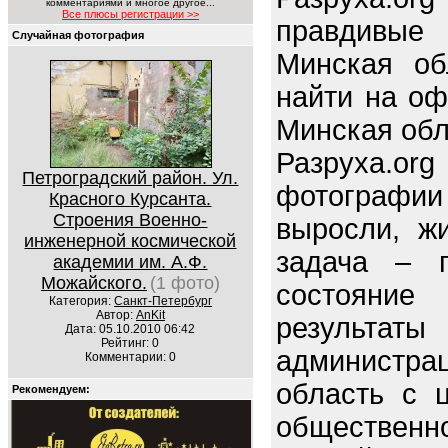
комментариями и многое другое...
Все плюсы регистрации >>
правдив
Случайная фотография
Минская об
найти на оф
Минская обл
Разруха.o
Петроградский район. Ул.
фотографи
Красного Курсанта.
Строения Военно-
выросли, ж
инженерной космической
задача – п
академии им. А.Ф.
Можайского.
(1 фото)
состояние 
Категория:
Санкт-Петербург
Автор:
AnKit
резуль
Дата: 05.10.2010 06:42
Рейтинг: 0
администр
Комментарии: 0
область с 
Рекомендуем:
обществен