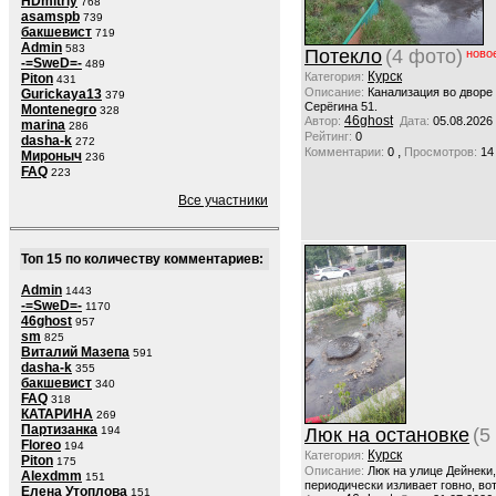
HDmitriy
768
asamspb
739
бакшевист
719
Admin
583
Потекло
(4 фото)
ново
-=SweD=-
489
Курск
Категория:
Piton
431
Описание:
Канализация во дворе
Gurickaya13
379
Серёгина 51.
Montenegro
328
46ghost
Автор:
Дата:
05.08.2026
marina
286
Рейтинг:
0
dasha-k
272
,
Комментарии:
0
Просмотров:
14
Мироныч
236
FAQ
223
Все участники
Топ 15 по количеству комментариев:
Admin
1443
-=SweD=-
1170
46ghost
957
sm
825
Виталий Мазепа
591
dasha-k
355
бакшевист
340
FAQ
318
КАТАРИНА
269
Партизанка
194
Люк на остановке
(5
Floreo
194
Курск
Категория:
Piton
175
Описание:
Люк на улице Дейнеки
Alexdmm
151
периодически изливает говно, вот
Елена Утоплова
151