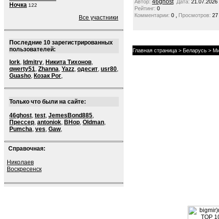
46ghost
Автор:
Дата:
21.07.2026
Ночка
122
Рейтинг:
0
,
Комментарии:
0
Просмотров:
27
Все участники
Последние 10 зарегистрированных
пользователей:
Главная страница
>
Беларусь
> Ми
lork
,
ldmitry
,
Никита Тихонов
,
qwerty51
,
Zhanna
,
Yazz
,
одесит
,
usr80
,
Guasho
,
Козак Рог
,
Только что были на сайте:
46ghost
,
test
,
JemesBond885
,
Прессер
,
antoniok
,
BHop
,
Oldman
,
Pumcha
,
ves
,
Gaw
,
Справочная:
Николаев
Воскресенск