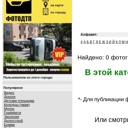
Алфавит:
4
А
Б
В
Г
Д
Е
Ж
З
И
Й
К
Л
М
Н
Найдено: 0 фотог
В этой ка
Пользователи из этого города:
Популярное
Видео
Дороги
*- Для публикации
Детские площадки
Колодцы (люки)
Мусор
Граффити
Экология
Или смот
Долгострой
Бомжи