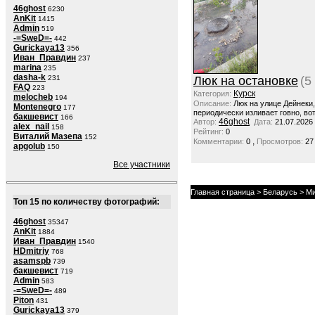
46ghost
6230
AnKit
1415
Admin
519
-=SweD=-
442
Gurickaya13
356
Иван_Правдин
237
marina
235
dasha-k
231
Люк на остановке
(5
FAQ
223
Курск
Категория:
melocheb
194
Описание:
Люк на улице Дейнеки
Montenegro
177
периодически изливает говно, вот
бакшевист
166
46ghost
Автор:
Дата:
21.07.2026
alex_nail
158
Рейтинг:
0
Виталий Мазепа
152
,
Комментарии:
0
Просмотров:
27
apgolub
150
Все участники
Главная страница
>
Беларусь
>
Ми
Топ 15 по количеству фотографий:
46ghost
35347
AnKit
1884
Иван_Правдин
1540
HDmitriy
768
asamspb
739
бакшевист
719
Admin
583
-=SweD=-
489
Piton
431
Gurickaya13
379