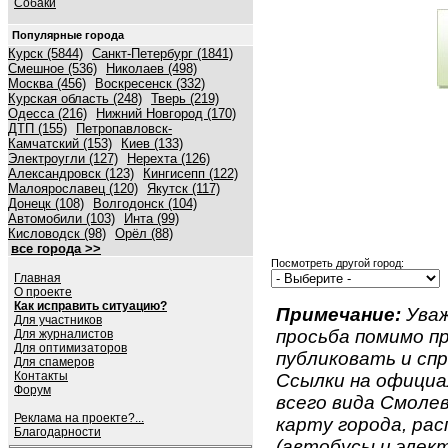
Собаки
Популярные города
Курск (5844)
Санкт-Петербург (1841)
Смешное (536)
Николаев (498)
Москва (456)
Воскресенск (332)
Курская область (248)
Тверь (219)
Одесса (216)
Нижний Новгород (170)
ДТП (155)
Петропавловск-
Камчатский (153)
Киев (133)
Электроугли (127)
Нерехта (126)
Александровск (123)
Кингисепп (122)
Малоярославец (120)
Якутск (117)
Донецк (108)
Волгодонск (104)
Автомобили (103)
Инта (99)
Кисловодск (98)
Орёл (88)
все города >>
Посмотреть другой город:
Главная
О проекте
Как исправить ситуацию?
Примечание:
Уваж
Для участников
просьба помимо 
Для журналистов
Для оптимизаторов
публиковать и спр
Для спамеров
Контакты
Ссылки на официа
Форум
всего вида Смолев
Реклама на проекте?...
карту города, ра
Благодарности
(автобусы и элект