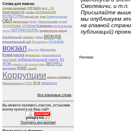
Слова для поиска:
Смолевичи, и т.п.
садово-парковый
ЛЯГУШКА
кв.4. - 25
Присылайте вышеу
разрушается
графа
КОЛОКОЛЬНЯ
КУЛЬТУРЫ
воровство
оукз
Коммунальная
мы опубликуем эти
ОБЛ
верхолазы
Невку.
Новоспасовка
ручей
на главной страни
Елфимова
ОТОПЛЕНИЕ
СТУПЕНИ
историческая
АВТОМОБИЛЬ
публикаций) проек
груть
поджигатель
вождя
вреда
Корабельный
сельхоз
дубна
муниципальный рай
Гостинного
ГРУЗОВИК
вокзал
Цен-тре
Никульское
Коммуналка
Жуковского
пользователь
Реклама:
избирательный округ 41
ЧАСТНЫЕ
ЖЭК
ДВОРЕЦ
комитет по энергетике
ДОМЕ
академия
лицей
Коррупции
школа граффити
р-н
переход
Припарковался
СТПС
Все ключевые слова
Вы можете проявить участие, установив
кнопку проекта на Ваш сайт:
Получить код кнопки!