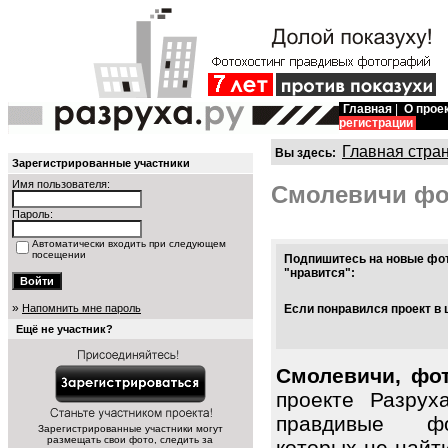
Главная
|
О прое
регистрации
Главная стра
Вы здесь:
Зарегистрированные участники
Имя пользователя:
Смолевичи фо
Пароль:
Автоматически входить при следующем
посещении
Подпишитесь на новые фот
"нравится":
»
Напомнить мне пароль
Если понравился проект в 
Ещё не участник?
Смолевичи, фот
проекте Разрух
правдивые фо
Зарегистрированные участники могут
размещать свои фото, следить за
которых не найт