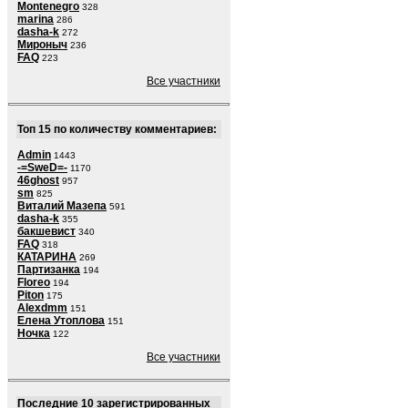
Montenegro
328
marina
286
dasha-k
272
Мироныч
236
FAQ
223
Все участники
Топ 15 по количеству комментариев:
Admin
1443
-=SweD=-
1170
46ghost
957
sm
825
Виталий Мазепа
591
dasha-k
355
бакшевист
340
FAQ
318
КАТАРИНА
269
Партизанка
194
Floreo
194
Piton
175
Alexdmm
151
Елена Утоплова
151
Ночка
122
Все участники
Последние 10 зарегистрированных