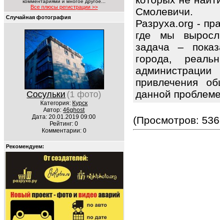
комментариями и многое другое...
Все плюсы регистрации >>
Смолевичи.
Случайная фотография
Разруха.org - п
где мы выросл
задача – показ
города, реаль
администрации
привлечения об
данной проблем
Сосульки
(1 фото)
Категория:
Курск
Автор:
46ghost
Дата: 20.01.2019 09:00
(Просмотров: 536
Рейтинг: 0
Комментарии: 0
Рекомендуем: