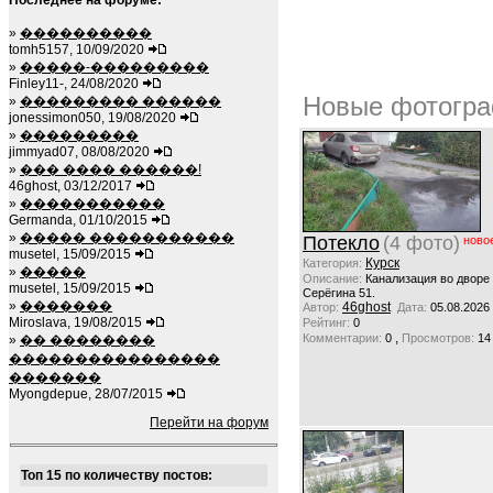
Последнее на форуме:
»
����������
tomh5157, 10/09/2020
»
�����-���������
Finley11-, 24/08/2020
Новые фотогра
»
��������� ������
jonessimon050, 19/08/2020
»
���������
jimmyad07, 08/08/2020
»
��� ���� ������!
46ghost, 03/12/2017
»
�����������
Germanda, 01/10/2015
»
����� �����������
Потекло
(4 фото)
ново
musetel, 15/09/2015
Курск
Категория:
»
�����
Описание:
Канализация во дворе
musetel, 15/09/2015
Серёгина 51.
»
�������
46ghost
Автор:
Дата:
05.08.2026
Miroslava, 19/08/2015
Рейтинг:
0
,
Комментарии:
0
Просмотров:
14
»
�� ��������
����������������
�������
Myongdepue, 28/07/2015
Перейти на форум
Топ 15 по количеству постов: