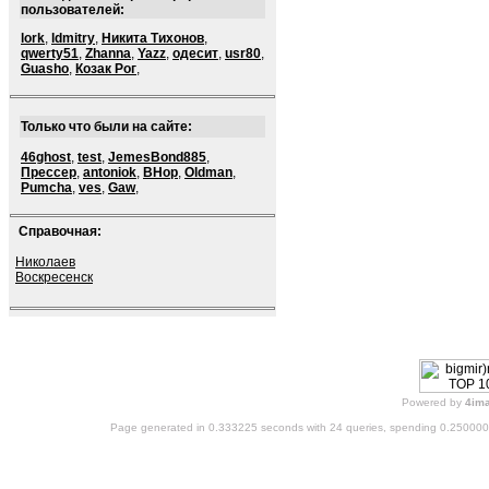
пользователей:
lork
,
ldmitry
,
Никита Тихонов
,
qwerty51
,
Zhanna
,
Yazz
,
одесит
,
usr80
,
Guasho
,
Козак Рог
,
Только что были на сайте:
46ghost
,
test
,
JemesBond885
,
Прессер
,
antoniok
,
BHop
,
Oldman
,
Pumcha
,
ves
,
Gaw
,
Справочная:
Николаев
Воскресенск
Powered by
4im
Page generated in 0.333225 seconds with 24 queries, spending 0.25000