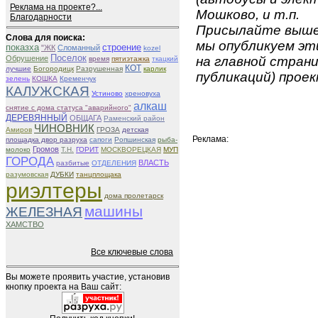
Реклама на проекте?...
Мошково, и т.п.
Благодарности
Присылайте вышеу
Слова для поиска:
мы опубликуем эти
показха
строение
"ЖК
Сломанный
kozel
Поселок
Обрушение
на главной страни
время
пятиэтажка
ткацкий
КОТ
лучшие
Богородицк
Разрушенная
карлик
публикаций) проек
зелень
КОШКА
Кременчук
КАЛУЖСКАЯ
Устиново
хреновуха
алкаш
снятие с дома статуса "аварийного"
ДЕРЕВЯННЫЙ
ОБЩАГА
Раменский район
ЧИНОВНИК
Амиров
ГРОЗА
детская
Реклама:
площадка двор разруха
сапоги
Ропшинская
рыба-
Громов
молоко
Т.Н.
ГОРИТ
МОСКВОРЕЦКАЯ
МУП
ГОРОДА
ВЛАСТЬ
разбитые
ОТДЕЛЕНИЯ
разумовская
ДУБКИ
танцплощака
риэлтеры
дома пролетарск
машины
ЖЕЛЕЗНАЯ
ХАМСТВО
Все ключевые слова
Вы можете проявить участие, установив
кнопку проекта на Ваш сайт: