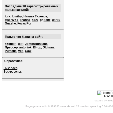
Последние 10 зарегистрированных
пользователей:
lork
,
ldmitry
,
Никита Тихонов
,
qwerty51
,
Zhanna
,
Yazz
,
одесит
,
usr80
,
Guasho
,
Козак Рог
,
Только что были на сайте:
46ghost
,
test
,
JemesBond885
,
Прессер
,
antoniok
,
BHop
,
Oldman
,
Pumcha
,
ves
,
Gaw
,
Справочная:
Николаев
Воскресенск
Powered by
4im
Page generated in 0.379033 seconds with 24 queries, spending 0.30400