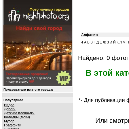
Алфавит:
4
А
Б
В
Г
Д
Е
Ж
З
И
Й
К
Л
М
Н
Найдено: 0 фотог
В этой ка
Пользователи из этого города:
*- Для публикации
Популярное
Видео
Дороги
Детские площадки
Колодцы (люки)
Или смот
Мусор
Граффити