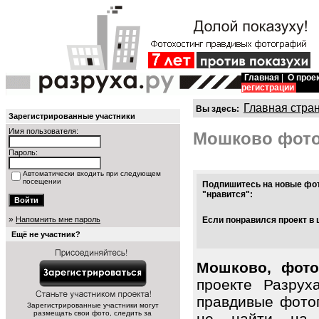
Главная
|
О прое
регистрации
Главная стра
Вы здесь:
Зарегистрированные участники
Имя пользователя:
Мошково фот
Пароль:
Автоматически входить при следующем
посещении
Подпишитесь на новые фот
"нравится":
»
Напомнить мне пароль
Если понравился проект в 
Ещё не участник?
Мошково, фото
проекте Разрух
правдивые фото
Зарегистрированные участники могут
размещать свои фото, следить за
не найти на 