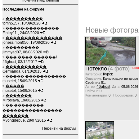
Получить код кнопки!
Последнее на форуме:
»
����������
tomh5157, 10/09/2020
Новые фотогра
»
�����-���������
Finley11-, 24/08/2020
»
��������� ������
jonessimon050, 19/08/2020
»
���������
jimmyad07, 08/08/2020
»
��� ���� ������!
46ghost, 03/12/2017
»
�����������
Потекло
(4 фото)
ново
Germanda, 01/10/2015
Курск
Категория:
»
����� �����������
Описание:
Канализация во дворе
musetel, 15/09/2015
Серёгина 51.
»
�����
46ghost
Автор:
Дата:
05.08.2026
musetel, 15/09/2015
Рейтинг:
0
,
»
�������
Комментарии:
0
Просмотров:
8
Miroslava, 19/08/2015
»
�� ��������
����������������
�������
Myongdepue, 28/07/2015
Перейти на форум