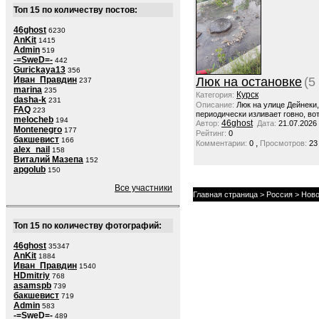
Топ 15 по количеству постов:
46ghost
6230
AnKit
1415
Admin
519
-=SweD=-
442
Gurickaya13
356
Иван_Правдин
Люк на остановке
(5
237
marina
235
Курск
Категория:
dasha-k
231
Описание:
Люк на улице Дейнеки
FAQ
223
периодически изливает говно, вот
melocheb
194
46ghost
Автор:
Дата:
21.07.2026
Montenegro
177
Рейтинг:
0
бакшевист
166
,
Комментарии:
0
Просмотров:
23
alex_nail
158
Виталий Мазепа
152
apgolub
150
Все участники
Главная страница
>
Россия
>
Ново
Топ 15 по количеству фотографий:
46ghost
35347
AnKit
1884
Иван_Правдин
1540
HDmitriy
768
asamspb
739
бакшевист
719
Admin
583
-=SweD=-
489