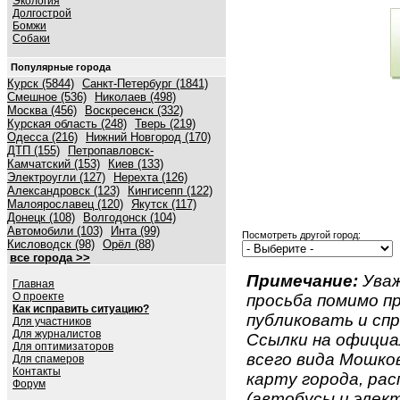
Экология
Долгострой
Бомжи
Собаки
Популярные города
Курск (5844)
Санкт-Петербург (1841)
Смешное (536)
Николаев (498)
Москва (456)
Воскресенск (332)
Курская область (248)
Тверь (219)
Одесса (216)
Нижний Новгород (170)
ДТП (155)
Петропавловск-
Камчатский (153)
Киев (133)
Электроугли (127)
Нерехта (126)
Александровск (123)
Кингисепп (122)
Малоярославец (120)
Якутск (117)
Донецк (108)
Волгодонск (104)
Автомобили (103)
Инта (99)
Посмотреть другой город:
Кисловодск (98)
Орёл (88)
все города >>
Примечание:
Уваж
Главная
О проекте
просьба помимо 
Как исправить ситуацию?
публиковать и спр
Для участников
Для журналистов
Ссылки на официа
Для оптимизаторов
всего вида Мошков
Для спамеров
Контакты
карту города, ра
Форум
(автобусы и элект