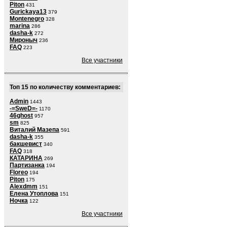
Piton
431
Gurickaya13
379
Montenegro
328
marina
286
dasha-k
272
Мироныч
236
FAQ
223
Все участники
Топ 15 по количеству комментариев:
Admin
1443
-=SweD=-
1170
46ghost
957
sm
825
Виталий Мазепа
591
dasha-k
355
бакшевист
340
FAQ
318
КАТАРИНА
269
Партизанка
194
Floreo
194
Piton
175
Alexdmm
151
Елена Утоплова
151
Ночка
122
Все участники