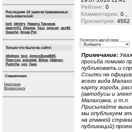
Рейтинг:
0
Последние 10 зарегистрированных
,
Комментарии:
0
пользователей:
Просмотров:
4552
lork
,
ldmitry
,
Никита Тихонов
,
qwerty51
,
Zhanna
,
Yazz
,
одесит
,
usr80
,
Guasho
,
Козак Рог
,
Посмотреть другой город:
Только что были на сайте:
Примечание:
Уваж
46ghost
,
test
,
JemesBond885
,
Прессер
,
antoniok
,
BHop
,
Oldman
,
просьба помимо 
Pumcha
,
ves
,
Gaw
,
публиковать и спр
Ссылки на официа
Справочная:
всего вида Малахо
Николаев
карту города, ра
Воскресенск
(автобусы и элект
Малаховка, и т.п.
Присылайте вышеу
мы опубликуем эти
на главной страни
публикаций) проек