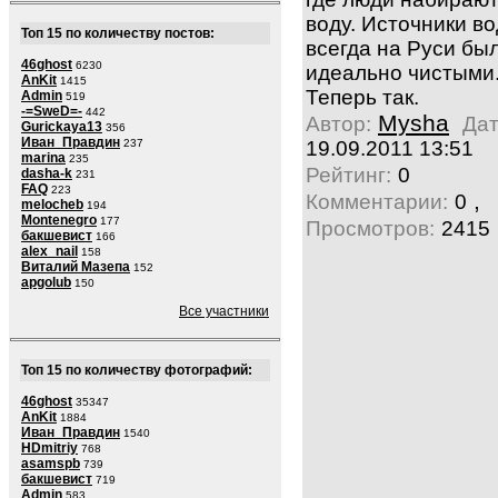
воду. Источники в
Топ 15 по количеству постов:
всегда на Руси бы
46ghost
6230
идеально чистыми
AnKit
1415
Теперь так.
Admin
519
-=SweD=-
442
Mysha
Автор:
Дат
Gurickaya13
356
Иван_Правдин
237
19.09.2011 13:51
marina
235
Рейтинг:
0
dasha-k
231
FAQ
223
,
Комментарии:
0
melocheb
194
Montenegro
177
Просмотров:
2415
бакшевист
166
alex_nail
158
Виталий Мазепа
152
apgolub
150
Все участники
Топ 15 по количеству фотографий:
46ghost
35347
AnKit
1884
Иван_Правдин
1540
HDmitriy
768
asamspb
739
бакшевист
719
Admin
583