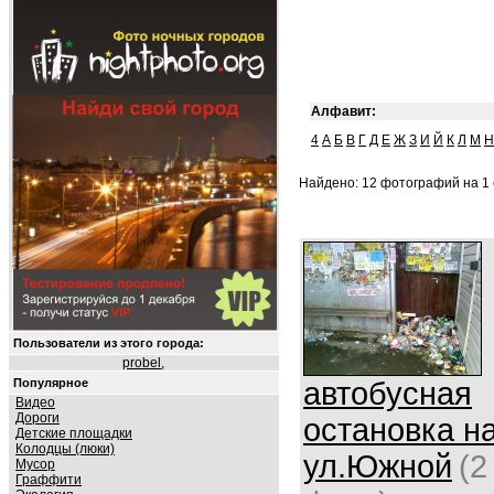
Алфавит:
4
А
Б
В
Г
Д
Е
Ж
З
И
Й
К
Л
М
Н
Найдено: 12 фотографий на 1 
Пользователи из этого города:
probel
,
Популярное
автобусная
Видео
Дороги
остановка н
Детские площадки
Колодцы (люки)
ул.Южной
(2
Мусор
Граффити