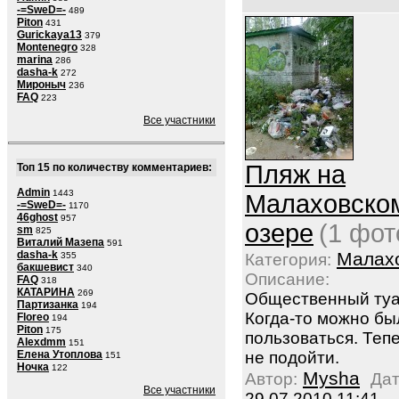
-=SweD=-
489
Piton
431
Gurickaya13
379
Montenegro
328
marina
286
dasha-k
272
Мироныч
236
FAQ
223
Все участники
Пляж на
Топ 15 по количеству комментариев:
Admin
1443
Малаховско
-=SweD=-
1170
46ghost
957
озере
(1 фот
sm
825
Виталий Мазепа
591
dasha-k
Малах
355
Категория:
бакшевист
340
Описание:
FAQ
318
КАТАРИНА
269
Общественный туа
Партизанка
194
Когда-то можно бы
Floreo
194
Piton
175
пользоваться. Теп
Alexdmm
151
Елена Утоплова
не подойти.
151
Ночка
122
Mysha
Автор:
Дат
Все участники
29.07.2010 11:41