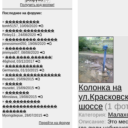
Получить код кнопки!
Последнее на форуме:
»
����������
tomh5157, 10/09/2020
»
�����-���������
Finley11-, 24/08/2020
»
��������� ������
jonessimon050, 19/08/2020
»
���������
jimmyad07, 08/08/2020
»
��� ���� ������!
46ghost, 03/12/2017
»
�����������
Germanda, 01/10/2015
»
����� �����������
musetel, 15/09/2015
»
�����
Колонка на
musetel, 15/09/2015
»
�������
ул.Красковс
Miroslava, 19/08/2015
»
�� ��������
шоссе
(1 фо
����������������
�������
Малах
Категория:
Myongdepue, 28/07/2015
Описание:
Это мес
Перейти на форум
где люди набираю