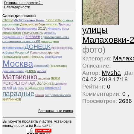
Реклама на проекте?...
Благодарности
Слова для поиска:
СТОКИ
МА МО Черная Речка
ЛЮБЕРЦЫ
отмена
расселения
Делюкин.
лебедь
плагиат
Троицко-
улицы
ВОДА
Печорск.
Профилактика
Никополь
бред
организатор
откаты рапилы
декабрь
ДЕРЕВЬЕВ
Малаховки-
тубдиспансер
здравоохранения и
социального развития РФ
распродажа
ДОНЕЦК
фото)
перспективных
прессекретарь
изборск
Мусорный
Панельные
хреново
Малах
Геннадьевна
салон-бордель
брандмауэр
Категория:
Москва
Описание:
Лиговский
Пролетарск
Mysha
деловой центр
ДЫРКА
кнопка
Автор:
Дат
Матвиенко
04.02.2013 17:16
чернухи
ЛЮКИ
ФОТОРЕПОРТАЖ
Волокита
Ценники
Рейтинг:
0
ст.
людей
АЗС
ОТДЕЛЕНИЯ
автобусной
парадные
,
Комментарии:
0
Гамно
потребительского
КИРПИЧНОЕ
Просмотров:
2686
Все ключевые слова
Вы можете проявить участие, установив
кнопку проекта на Ваш сайт: