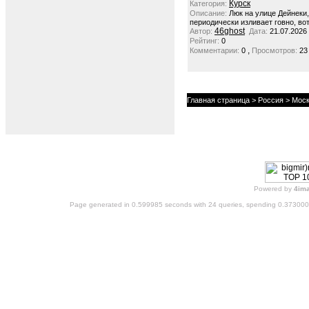
Курск
Категория:
Описание:
Люк на улице Дейнеки
периодически изливает говно, вот
46ghost
Автор:
Дата:
21.07.2026
Рейтинг:
0
,
Комментарии:
0
Просмотров:
23
Главная страница
>
Россия
>
Моск
Powered by
4im
Page generated in 0.599985 seconds with 24 queries, spending 0.37300