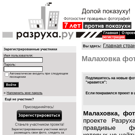
Главная
|
О прое
регистрации
Главная стра
Вы здесь:
Зарегистрированные участники
Имя пользователя:
Малаховка фо
Пароль:
Автоматически входить при следующем
посещении
Подпишитесь на новые фот
"нравится":
»
Напомнить мне пароль
Если понравился проект в 
Ещё не участник?
Малаховка, фот
проекте Разрух
правдивые фо
Зарегистрированные участники могут
размещать свои фото, следить за
которых не найт