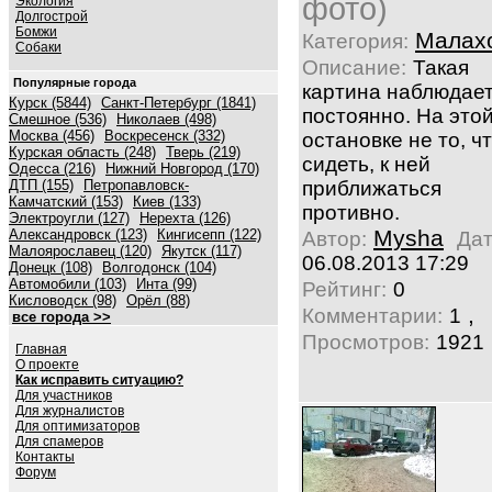
фото)
Экология
Долгострой
Бомжи
Малах
Категория:
Собаки
Описание:
Такая
Популярные города
картина наблюдае
Курск (5844)
Санкт-Петербург (1841)
постоянно. На это
Смешное (536)
Николаев (498)
Москва (456)
Воскресенск (332)
остановке не то, ч
Курская область (248)
Тверь (219)
сидеть, к ней
Одесса (216)
Нижний Новгород (170)
ДТП (155)
Петропавловск-
приближаться
Камчатский (153)
Киев (133)
противно.
Электроугли (127)
Нерехта (126)
Mysha
Александровск (123)
Кингисепп (122)
Автор:
Дат
Малоярославец (120)
Якутск (117)
06.08.2013 17:29
Донецк (108)
Волгодонск (104)
Автомобили (103)
Инта (99)
Рейтинг:
0
Кисловодск (98)
Орёл (88)
,
Комментарии:
1
все города >>
Просмотров:
1921
Главная
О проекте
Как исправить ситуацию?
Для участников
Для журналистов
Для оптимизаторов
Для спамеров
Контакты
Форум