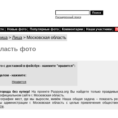
Расширенный поиск
кте
|
Новые фото
|
Популярные фото
|
Комментарии
|
Наши участники
|
П
ница
>
Лица
> Московская область
бласть фото
 с доставкой в фейсбук - нажмите "нравится":
целом - нажмите:
Нравится
города без купюр!
На проекте Разруха.org Вы найдете только правдивы
 официальном сайте г. Московская область.
тографии мест, где мы выросли, живём. Наша общая задача – показать ре
ы администрации г. Московская область с целью привлечения обществе
кте
.