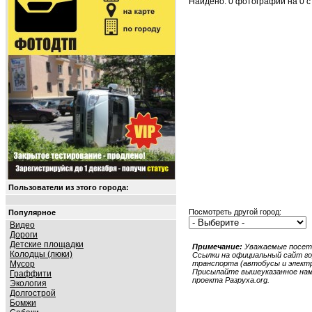
Найдено: 0 фотографий на 0 ст
Пользователи из этого города:
Посмотреть другой город:
Популярное
Видео
Дороги
Детские площадки
Примечание:
Уважаемые посети
Колодцы (люки)
Ссылки на официальный сайт гор
Мусор
транспорта (автобусы и электри
Присылайте вышеуказанное нам в
Граффити
проекта Разруха.org.
Экология
Долгострой
Бомжи