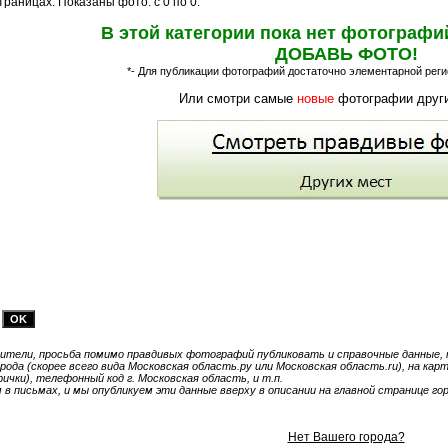
раницах. Показаны фото: с 0 по 0.
В этой категории пока нет фотографи
ДОБАВЬ ФОТО!
*- Для публикации фотографий достаточно элементарной регис
Или смотри самые
новые
фотографии други
тели, просьба помимо правдивых фотографий публиковать и справочные данные, т
ода (скорее всего вида Московская область.ру или Московская область.ru), на карт
чки), телефонный код г. Московская область, и т.п.
 письмах, и мы опубликуем эти данные вверху в описании на главной странице гор
Нет Вашего города?