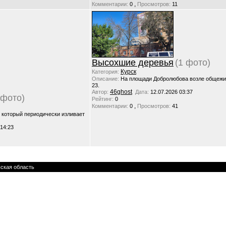
,
Комментарии:
0
Просмотров:
11
Высохшие деревья
(1 фото)
Курск
Категория:
Описание:
На площади Добролюбова возле общежи
23.
46ghost
Автор:
Дата:
12.07.2026 03:37
 фото)
Рейтинг:
0
,
Комментарии:
0
Просмотров:
41
, который периодически изливает
 14:23
ская область