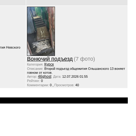
тия Невского
Вонючий подъезд
(7 фото)
Курск
Категория:
Описание:
Второй подъезд общежития Ольшанского 13 воняет
говном от котов.
46ghost
Автор:
Дата:
12.07.2026 01:55
Рейтинг:
0
,
Комментарии:
0
Просмотров:
40