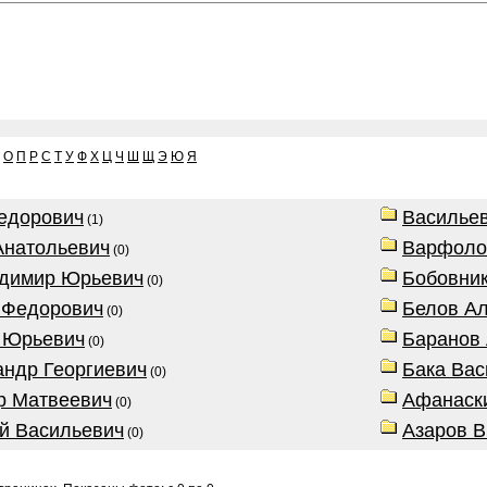
О
П
Р
С
Т
У
Ф
Х
Ц
Ч
Ш
Щ
Э
Ю
Я
едорович
Василье
(1)
Анатольевич
Варфоло
(0)
адимир Юрьевич
Бобовник
(0)
 Федорович
Белов А
(0)
 Юрьевич
Баранов
(0)
ндр Георгиевич
Бака Вас
(0)
р Матвеевич
Афанаск
(0)
й Васильевич
Азаров В
(0)