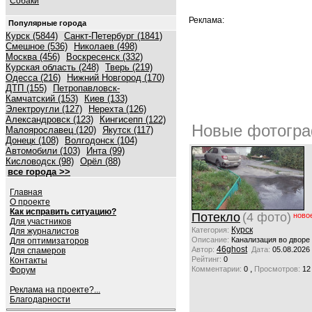
Собаки
Реклама:
Популярные города
Курск (5844)
Санкт-Петербург (1841)
Смешное (536)
Николаев (498)
Москва (456)
Воскресенск (332)
Курская область (248)
Тверь (219)
Одесса (216)
Нижний Новгород (170)
ДТП (155)
Петропавловск-
Камчатский (153)
Киев (133)
Электроугли (127)
Нерехта (126)
Александровск (123)
Кингисепп (122)
Новые фотогра
Малоярославец (120)
Якутск (117)
Донецк (108)
Волгодонск (104)
Автомобили (103)
Инта (99)
Кисловодск (98)
Орёл (88)
все города >>
Главная
О проекте
Как исправить ситуацию?
Потекло
(4 фото)
ново
Для участников
Курск
Категория:
Для журналистов
Описание:
Канализация во дворе
Для оптимизаторов
46ghost
Автор:
Дата:
05.08.2026
Для спамеров
Рейтинг:
0
Контакты
,
Комментарии:
0
Просмотров:
12
Форум
Реклама на проекте?...
Благодарности