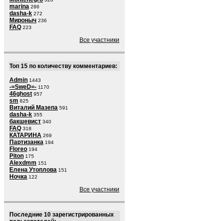
marina
286
dasha-k
272
Мироныч
236
FAQ
223
Все участники
Топ 15 по количеству комментариев:
Admin
1443
-=SweD=-
1170
46ghost
957
sm
825
Виталий Мазепа
591
dasha-k
355
бакшевист
340
FAQ
318
КАТАРИНА
269
Партизанка
194
Floreo
194
Piton
175
Alexdmm
151
Елена Утоплова
151
Ночка
122
Все участники
Последние 10 зарегистрированных