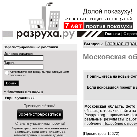
Главная
|
О прое
Главная стра
Вы здесь:
Зарегистрированные участники
Имя пользователя:
Московская о
Пароль:
Автоматически входить при следующем
посещении
Подпишитесь на новые фото
Если понравился проект в 
»
Напомнить мне пароль
Ещё не участник?
Московская область, фото 
область, которых не найти на
Разруха.org - правдивые фо
реальные результаты работ
проблеме.
Подробнее о прое
Зарегистрированные участники могут
размещать свои фото, следить за
(Просмотров: 15672)
комментариями и многое другое...