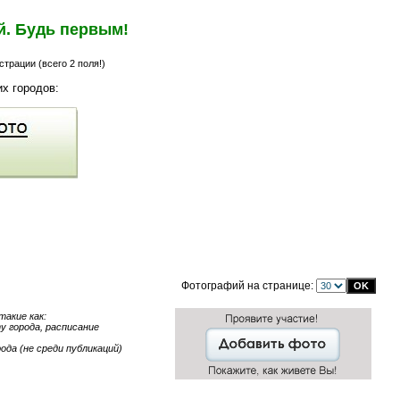
й. Будь первым!
трации (всего 2 поля!)
х городов:
Фотографий на странице:
акие как:
у города, расписание
ода (не среди публикаций)