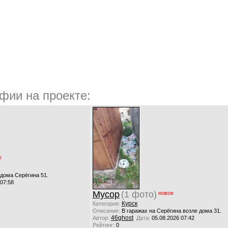
фии на проекте:
е
 дома Серёгина 51.
 07:58
Мусор
(1 фото)
новое
Курск
Категория:
Описание:
В гаражах на Серёгина возле дома 31.
46ghost
Автор:
Дата:
05.08.2026 07:42
Рейтинг:
0