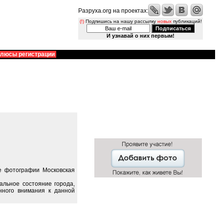
Разруха.org на проектах:
(!)
Подпишись на нашу рассылку
новых
публикаций!
И узнавай о них первым!
люсы регистрации
е фотографии Московская
альное состояние города,
нного внимания к данной