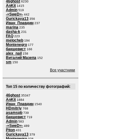
46ghost
6230
AnKit
1415
Admin
519
-=SweD=-
442
Gurickaya13
356
Иван_Правдин
237
marina
235
dasha-k
231
FAQ
223
melocheb
194
Montenegro
177
бакшевист
166
alex_nail
158
Виталий Мазепа
152
sm
150
Все участники
Топ 15 по количеству фотографий:
46ghost
35347
AnKit
1884
Иван_Правдин
1540
HDmitriy
768
asamspb
739
бакшевист
719
Admin
583
-=SweD=-
489
Piton
431
Gurickaya13
379
Montenegro
328