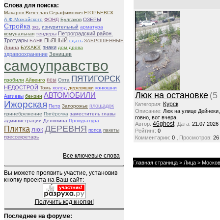
Слова для поиска:
Макаров Вячеслав Серафимович
ЕГОРЬЕВСК
А.Ф.Можайского
ФОНД
Булгаков
ОЗЕРЫ
Стройка
экз.
изнурительный
арматура
Петроградский район.
комунальная
тендеры
Тротуары
ПЬЯНЫЙ
БАНК
сдать
ЗАБРОШЕННЫЕ
знаки
Лнина
БУХАЮТ
дом дрова
здравоохранение
Зенищев
самоуправство
ПЯТИГОРСК
псы
пробили
Айвенго
Охта
НЕДОСТРОЙ
Томь
холод
деревяшки
конюшни
Люк на остановке
(5
АВТОМОБИЛИ
Авгиевы
бензин
Ижорская
Курск
Категория:
площадок
Петр
Запорожье
Описание:
Люк на улице Дейнеки
принебрежение
Пятёрочка
заместитель главы
говно, вот вчера.
администрации Делюкина
Прокуратура
46ghost
Автор:
Дата:
21.07.2026
ДЕРЕВНЯ
Плитка
люк
попса
пакеты
Рейтинг:
0
прессекретарь
,
Комментарии:
0
Просмотров:
26
Все ключевые слова
Главная страница
>
Лица
> Москов
Вы можете проявить участие, установив
кнопку проекта на Ваш сайт:
Получить код кнопки!
Последнее на форуме: