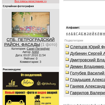
Все плюсы регистрации >>
Случайная фотография
Алфавит:
4
А
Б
В
Г
Д
Е
Ж
З
И
Й
К
Л
М
Н
СПБ. ПЕТРОГРАДСКИЙ
Подкатегории
РАЙОН. ФАСАДЫ
(1 фото)
Слепцов Юрий Ф
Категория:
Санкт-Петербург
Автор:
AnKit
Дубинин Сергей 
Дата: 03.07.2010 11:54
Рейтинг: 0
Дмитровский Вл
Комментарии: 3
Демин Владимир
Рекомендуем:
Голубев Василий
Гладышев Алекса
Ганяев Александ
Гаврилов Валери