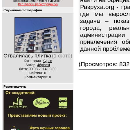
комментариями и многое другое...
Все плюсы регистрации >>
Разруха.org - п
Случайная фотография
где мы выросл
задача – показ
города, реаль
администрац
привлечения об
данной проблем
Отвалилась плитка
(1 фото)
Категория:
Курск
(Просмотров: 832
Автор:
46ghost
Дата: 09.08.2014 00:39
Рейтинг: 0
Комментарии: 0
Рекомендуем: