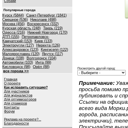
Собаки
Популярные города
Курск (5844)
Санкт-Петербург (1841)
Смешное (536)
Николаев (498)
Москва (456)
Воскресенск (332)
Курская область (248)
Тверь (219)
Одесса (216)
Нижний Новгород (170)
ДТП (155)
Петропавловск-
Камчатский (153)
Киев (133)
Электроугли (127)
Нерехта (126)
Александровск (123)
Кингисепп (122)
Малоярославец (120)
Якутск (117)
Донецк (108)
Волгодонск (104)
Автомобили (103)
Инта (99)
Кисловодск (98)
Орёл (88)
Посмотреть другой город:
все города >>
Главная
Примечание:
Уваж
О проекте
Как исправить ситуацию?
просьба помимо 
Для участников
публиковать и спр
Для журналистов
Для оптимизаторов
Ссылки на официа
Для спамеров
всего вида Морки.р
Контакты
Форум
города, расписан
Реклама на проекте?...
электрички), теле
Благодарности
Присылайте вышеу