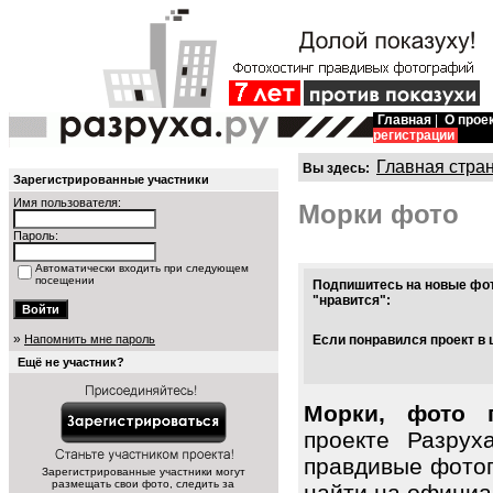
Главная
|
О прое
регистрации
Главная стра
Вы здесь:
Зарегистрированные участники
Имя пользователя:
Морки фото
Пароль:
Автоматически входить при следующем
посещении
Подпишитесь на новые фот
"нравится":
»
Напомнить мне пароль
Если понравился проект в 
Ещё не участник?
Морки, фото 
проекте Разрух
правдивые фото
Зарегистрированные участники могут
размещать свои фото, следить за
найти на официал