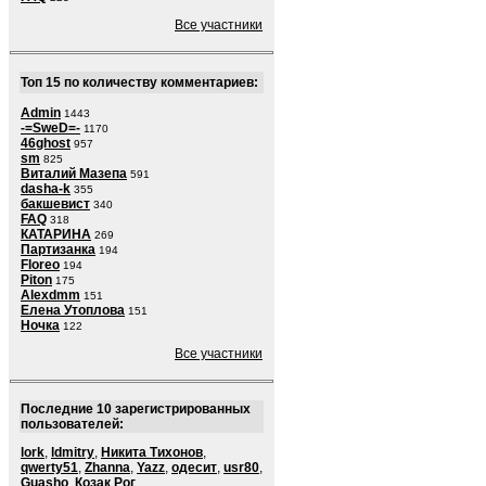
Все участники
Топ 15 по количеству комментариев:
Admin
1443
-=SweD=-
1170
46ghost
957
sm
825
Виталий Мазепа
591
dasha-k
355
бакшевист
340
FAQ
318
КАТАРИНА
269
Партизанка
194
Floreo
194
Piton
175
Alexdmm
151
Елена Утоплова
151
Ночка
122
Все участники
Последние 10 зарегистрированных
пользователей:
lork
,
ldmitry
,
Никита Тихонов
,
qwerty51
,
Zhanna
,
Yazz
,
одесит
,
usr80
,
Guasho
,
Козак Рог
,