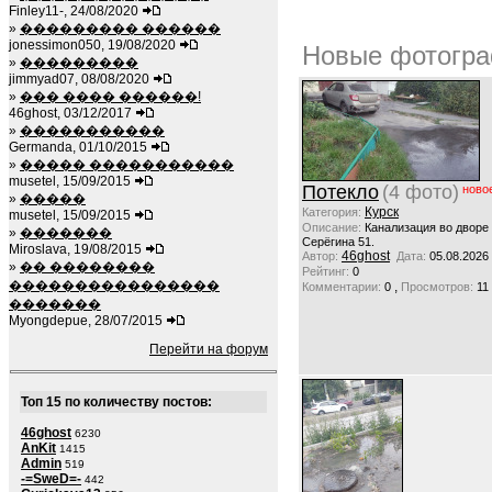
Finley11-, 24/08/2020
»
��������� ������
jonessimon050, 19/08/2020
Новые фотогра
»
���������
jimmyad07, 08/08/2020
»
��� ���� ������!
46ghost, 03/12/2017
»
�����������
Germanda, 01/10/2015
»
����� �����������
musetel, 15/09/2015
Потекло
(4 фото)
ново
»
�����
Курск
Категория:
musetel, 15/09/2015
Описание:
Канализация во дворе
»
�������
Серёгина 51.
Miroslava, 19/08/2015
46ghost
Автор:
Дата:
05.08.2026
»
�� ��������
Рейтинг:
0
����������������
,
Комментарии:
0
Просмотров:
11
�������
Myongdepue, 28/07/2015
Перейти на форум
Топ 15 по количеству постов:
46ghost
6230
AnKit
1415
Admin
519
-=SweD=-
442