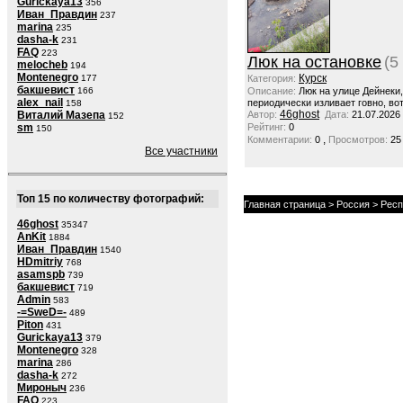
Gurickaya13
356
Иван_Правдин
237
marina
235
dasha-k
231
FAQ
223
Люк на остановке
(5
melocheb
194
Montenegro
Курск
177
Категория:
бакшевист
166
Описание:
Люк на улице Дейнеки
alex_nail
периодически изливает говно, вот
158
46ghost
Виталий Мазепа
Автор:
Дата:
21.07.2026
152
sm
Рейтинг:
0
150
,
Комментарии:
0
Просмотров:
25
Все участники
Топ 15 по количеству фотографий:
Главная страница
>
Россия
>
Респ
46ghost
35347
AnKit
1884
Иван_Правдин
1540
HDmitriy
768
asamspb
739
бакшевист
719
Admin
583
-=SweD=-
489
Piton
431
Gurickaya13
379
Montenegro
328
marina
286
dasha-k
272
Мироныч
236
FAQ
223