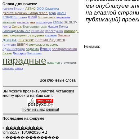
Слова для поиска:
мы опубликуем эти
партия Власти
АВТИС
ООО-Славянка
на главной страни
джентльменский набор героя.
герб
ЯНАО
Юрий
БОРДЕЛЬ
опека
борщаговка
верховье
публикаций) проек
пользу
стены
нежилой
высохло
цех
половодье
Кяхта
Сенеж
Екатерининская
Надым
Почта
Законодательного
Иншаков
пресслужба
Ломбард-
плес
квартирных
дом дрова
справка
Москвич
дворы.
распил-бюджета
ЛЫСКОВО
голутвин
ДВЕРИ
верхолазы
тюрьме.
Реклама:
Бункер
Администраци
водоемы
электрофикация
Вазон
Дегтярск
Маслоцех
парадные
надриси
стекляшки
сорняки
хвост
Все ключевые слова
Вы можете проявить участие, установив
кнопку проекта на Ваш сайт:
Получить код кнопки!
Последнее на форуме:
»
����������
tomh5157, 10/09/2020
»
�����-���������