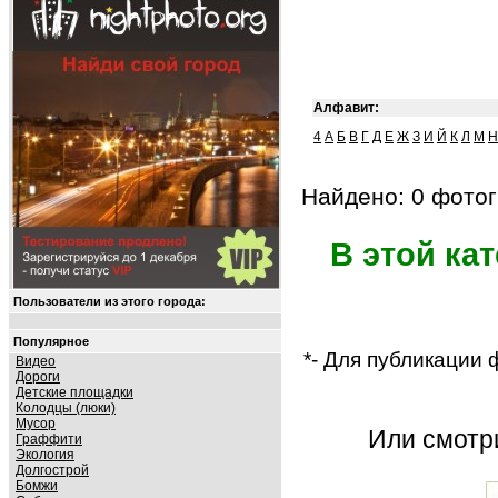
Алфавит:
4
А
Б
В
Г
Д
Е
Ж
З
И
Й
К
Л
М
Н
Найдено: 0 фотог
В этой ка
Пользователи из этого города:
Популярное
*- Для публикации
Видео
Дороги
Детские площадки
Колодцы (люки)
Мусор
Или смот
Граффити
Экология
Долгострой
Бомжи