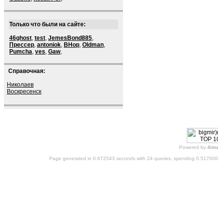
Только что были на сайте:
46ghost
,
test
,
JemesBond885
,
Прессер
,
antoniok
,
BHop
,
Oldman
,
Pumcha
,
ves
,
Gaw
,
Справочная:
Николаев
Воскресенск
Powered by
4im
Page generated in 0.672543 seconds with 24 queries, spending 0.51700