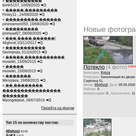
»
����������
tomh5157, 10/09/2020
»
�����-���������
Finley11-, 24/08/2020
»
��������� ������
jonessimon050, 19/08/2020
Новые фотогра
»
���������
jimmyad07, 08/08/2020
»
��� ���� ������!
46ghost, 03/12/2017
»
�����������
Germanda, 01/10/2015
»
����� �����������
musetel, 15/09/2015
Потекло
(4 фото)
»
�����
ново
musetel, 15/09/2015
Курск
Категория:
»
�������
Описание:
Канализация во дворе
Miroslava, 19/08/2015
Серёгина 51.
46ghost
Автор:
Дата:
05.08.2026
»
�� ��������
Рейтинг:
0
����������������
,
Комментарии:
0
Просмотров:
11
�������
Myongdepue, 28/07/2015
Перейти на форум
Топ 15 по количеству постов:
46ghost
6230
AnKit
1415