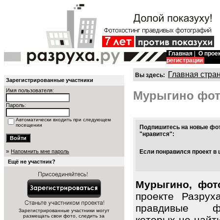
Главная
|
О прое
регистрации
Главная стра
Вы здесь:
Зарегистрированные участники
Имя пользователя:
Мурыгино фо
Пароль:
Автоматически входить при следующем
посещении
Подпишитесь на новые фот
"нравится":
»
Напомнить мне пароль
Если понравился проект в 
Ещё не участник?
Мурыгино, фот
проекте Разрух
правдивые ф
Зарегистрированные участники могут
размещать свои фото, следить за
которых не найт