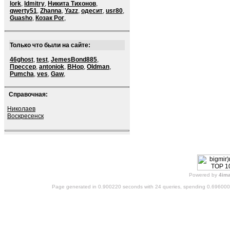
lork
,
ldmitry
,
Никита Тихонов
,
qwerty51
,
Zhanna
,
Yazz
,
одесит
,
usr80
,
Guasho
,
Козак Рог
,
Только что были на сайте:
46ghost
,
test
,
JemesBond885
,
Прессер
,
antoniok
,
BHop
,
Oldman
,
Pumcha
,
ves
,
Gaw
,
Справочная:
Николаев
Воскресенск
Powered by
4im
Page generated in 0.900220 seconds with 24 queries, spending 0.69600