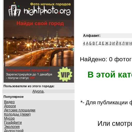
Алфавит:
4
А
Б
В
Г
Д
Е
Ж
З
И
Й
К
Л
М
Н
Найдено: 0 фотог
В этой ка
Пользователи из этого города:
Alyona
,
Популярное
*- Для публикации
Видео
Дороги
Детские площадки
Колодцы (люки)
Мусор
Или смот
Граффити
Экология
Долгострой