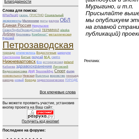
Благодарности
Мурыгино, и т.п.
Слова для поиска:
Присылайте вышеу
КРЫЛЬЦО
газон.
ГРУСТНО
Социальный
мы опубликуем эти
ОБЛ
экскременты
Малинники
маты
разуха
Единая Россия
на главной страни
Никульское
СеверТрубоПроводСтрой
ТЕРМИНАЛ
alaska
публикаций) проек
Дублин
Кролевец
Комбинат"
металлическая
Курский
Петрозаводская
торнадо
отключилось
Водосточные
ширнули
Сантехника
Битые
попугай
М.Д.
смято
Реклама:
Нижневартовск
Его
историческая
ireland
здравоохранение
Кабаева
Лиговский
Спорт
Видеозарисовка
ДНД
Троллейбус
dump
нововолынск
Невская
Вырлица
воровство
геноцид
народа
новый
борода
гидротехническое
ГОРОДЕ
Все ключевые слова
Вы можете проявить участие, установив
кнопку проекта на Ваш сайт:
Получить код кнопки!
Последнее на форуме: