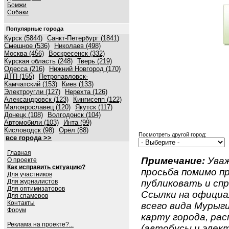
Бомжи
Собаки
Популярные города
Курск (5844)
Санкт-Петербург (1841)
Смешное (536)
Николаев (498)
Москва (456)
Воскресенск (332)
Курская область (248)
Тверь (219)
Одесса (216)
Нижний Новгород (170)
ДТП (155)
Петропавловск-
Камчатский (153)
Киев (133)
Электроугли (127)
Нерехта (126)
Александровск (123)
Кингисепп (122)
Малоярославец (120)
Якутск (117)
Донецк (108)
Волгодонск (104)
Автомобили (103)
Инта (99)
Кисловодск (98)
Орёл (88)
Посмотреть другой город:
все города >>
Главная
Примечание:
Уваж
О проекте
Как исправить ситуацию?
просьба помимо 
Для участников
Для журналистов
публиковать и спр
Для оптимизаторов
Ссылки на официа
Для спамеров
Контакты
всего вида Мурыги
Форум
карту города, ра
Реклама на проекте?...
(автобусы и элект