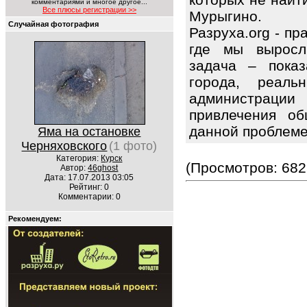
комментариями и многое другое...
Все плюсы регистрации >>
Мурыгино.
Случайная фотография
Разруха.org - п
где мы выросл
задача – показ
города, реаль
администрации
привлечения об
данной проблем
Яма на остановке
Черняховского
(1 фото)
Категория:
Курск
(Просмотров: 682
Автор:
46ghost
Дата: 17.07.2013 03:05
Рейтинг: 0
Комментарии: 0
Рекомендуем: