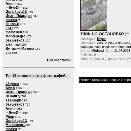
Admin
519
-=SweD=-
442
Gurickaya13
356
Иван_Правдин
237
marina
235
dasha-k
231
FAQ
223
melocheb
194
Люк на остановке
(5
Montenegro
177
Курск
Категория:
бакшевист
166
Описание:
Люк на улице Дейнеки
alex_nail
158
периодически изливает говно, вот
Виталий Мазепа
152
46ghost
Автор:
Дата:
21.07.2026
sm
150
Рейтинг:
0
,
Комментарии:
0
Просмотров:
25
Все участники
Топ 15 по количеству фотографий:
Главная страница
>
Россия
>
Киро
46ghost
35347
AnKit
1884
Иван_Правдин
1540
HDmitriy
768
asamspb
739
бакшевист
719
Admin
583
-=SweD=-
489
Piton
431
Gurickaya13
379
Montenegro
328
marina
286