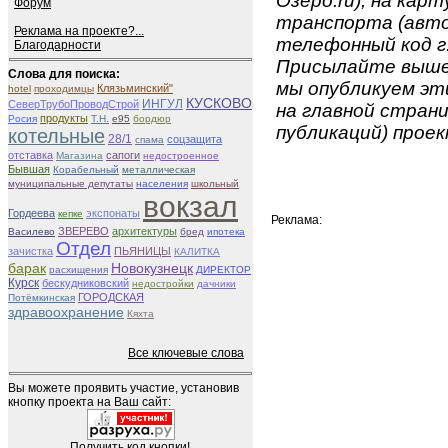
Озеро.ru), на карт
Форум
транспорта (авто
Реклама на проекте?...
телефонный код г.
Благодарности
Присылайте вышеу
Слова для поиска:
мы опубликуем эти
Клязьминский"
hotel
проходимцы
КУСКОВО
ИНГУЛ
СеверТрубоПроводСтрой
на главной страни
продукты
Росия
Т.Н.
е95
бордюр
публикаций) проек
котельные
28/1
соцзащита
спама
отставка
сапоги
Магазина
недостроенное
Бывшая
Корабельный
металлическая
муниципальные депутаты
населения
школьный
вокзал
Гордеева
экспонаты
кепке
Реклама:
ЗВЕРЕВО
архитектуры
Василево
бред
ипотека
Отдел
зачистка
ПЬЯНИЦЫ
КАЛИТКА
барак
Новокузнецк
расхищения
ДИРЕКТОР
Курск
бескудниковский
недостройки
дачники
ГОРОДСКАЯ
Потёмкинская
здравоохранение
Кяхта
Все ключевые слова
Вы можете проявить участие, установив
кнопку проекта на Ваш сайт:
Получить код кнопки!