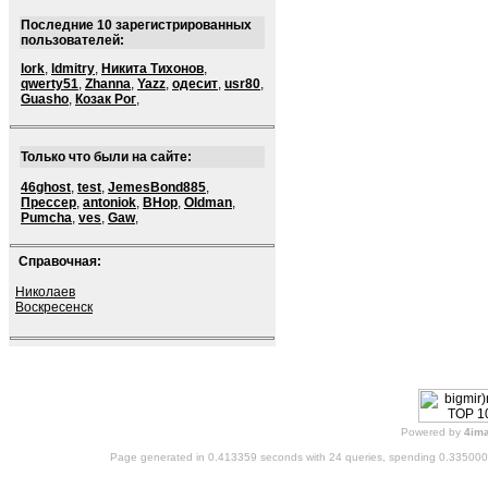
Последние 10 зарегистрированных
пользователей:
lork
,
ldmitry
,
Никита Тихонов
,
qwerty51
,
Zhanna
,
Yazz
,
одесит
,
usr80
,
Guasho
,
Козак Рог
,
Только что были на сайте:
46ghost
,
test
,
JemesBond885
,
Прессер
,
antoniok
,
BHop
,
Oldman
,
Pumcha
,
ves
,
Gaw
,
Справочная:
Николаев
Воскресенск
Powered by
4im
Page generated in 0.413359 seconds with 24 queries, spending 0.33500