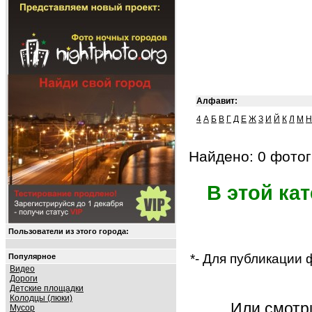
Алфавит:
4
А
Б
В
Г
Д
Е
Ж
З
И
Й
К
Л
М
Н
Найдено: 0 фотог
В этой ка
Пользователи из этого города:
*- Для публикации
Популярное
Видео
Дороги
Детские площадки
Колодцы (люки)
Или смот
Мусор