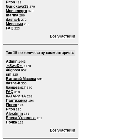
Piton
431
Gurickaya13
379
Montenegro
328
marina
286
dasha-k
272
Мироныч
236
FAQ
223
Все участники
Топ 15 по количеству комментариев:
Admin
1443
-=SweD=-
1170
46ghost
957
sm
825
Виталий Мазепа
591
dasha-k
355
бакшевист
340
FAQ
318
КАТАРИНА
269
Партизанка
194
Floreo
194
Piton
175
Alexdmm
151
Елена Утоплова
151
Ночка
122
Все участники