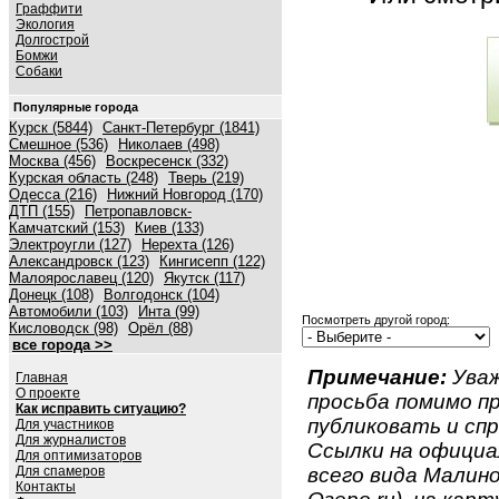
Граффити
Экология
Долгострой
Бомжи
Собаки
Популярные города
Курск (5844)
Санкт-Петербург (1841)
Смешное (536)
Николаев (498)
Москва (456)
Воскресенск (332)
Курская область (248)
Тверь (219)
Одесса (216)
Нижний Новгород (170)
ДТП (155)
Петропавловск-
Камчатский (153)
Киев (133)
Электроугли (127)
Нерехта (126)
Александровск (123)
Кингисепп (122)
Малоярославец (120)
Якутск (117)
Донецк (108)
Волгодонск (104)
Автомобили (103)
Инта (99)
Посмотреть другой город:
Кисловодск (98)
Орёл (88)
все города >>
Примечание:
Уваж
Главная
О проекте
просьба помимо 
Как исправить ситуацию?
публиковать и спр
Для участников
Для журналистов
Ссылки на официа
Для оптимизаторов
Для спамеров
всего вида Малин
Контакты