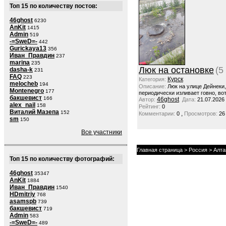
Топ 15 по количеству постов:
46ghost
6230
AnKit
1415
Admin
519
-=SweD=-
442
Gurickaya13
356
Иван_Правдин
237
marina
235
Люк на остановке
(5
dasha-k
231
FAQ
223
Курск
Категория:
melocheb
194
Описание:
Люк на улице Дейнеки
Montenegro
177
периодически изливает говно, вот
бакшевист
166
46ghost
Автор:
Дата:
21.07.2026
alex_nail
158
Рейтинг:
0
Виталий Мазепа
152
,
Комментарии:
0
Просмотров:
26
sm
150
Все участники
Главная страница
>
Россия
>
Алта
Топ 15 по количеству фотографий:
46ghost
35347
AnKit
1884
Иван_Правдин
1540
HDmitriy
768
asamspb
739
бакшевист
719
Admin
583
-=SweD=-
489