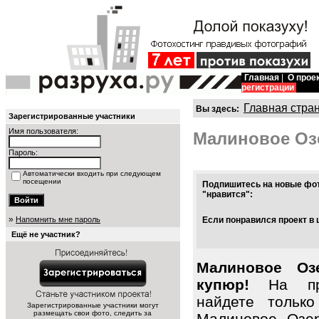
Главная
|
О прое
регистрации
Главная стра
Вы здесь:
Зарегистрированные участники
Имя пользователя:
Малиновое Оз
Пароль:
Автоматически входить при следующем
посещении
Подпишитесь на новые фот
"нравится":
»
Напомнить мне пароль
Если понравился проект в 
Ещё не участник?
Малиновое Оз
купюр!
На про
найдете тольк
Зарегистрированные участники могут
размещать свои фото, следить за
Малиновое Озер