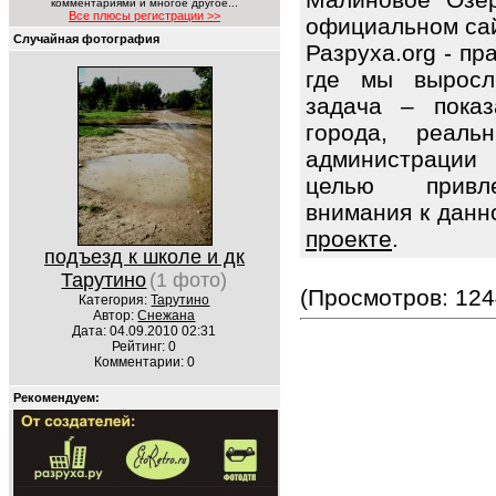
комментариями и многое другое...
Все плюсы регистрации >>
официальном сай
Случайная фотография
Разруха.org - п
где мы выросл
задача – показ
города, реаль
администрации
целью привле
внимания к данн
проекте
.
подъезд к школе и дк
Тарутино
(1 фото)
(Просмотров: 124
Категория:
Тарутино
Автор:
Снежана
Дата: 04.09.2010 02:31
Рейтинг: 0
Комментарии: 0
Рекомендуем: