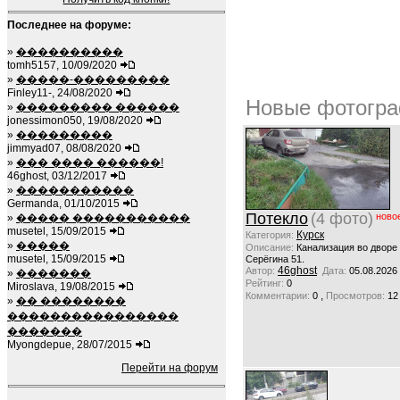
Последнее на форуме:
»
����������
tomh5157, 10/09/2020
»
�����-���������
Finley11-, 24/08/2020
Новые фотогра
»
��������� ������
jonessimon050, 19/08/2020
»
���������
jimmyad07, 08/08/2020
»
��� ���� ������!
46ghost, 03/12/2017
»
�����������
Germanda, 01/10/2015
Потекло
(4 фото)
ново
»
����� �����������
musetel, 15/09/2015
Курск
Категория:
»
�����
Описание:
Канализация во дворе
musetel, 15/09/2015
Серёгина 51.
46ghost
Автор:
Дата:
05.08.2026
»
�������
Рейтинг:
0
Miroslava, 19/08/2015
,
Комментарии:
0
Просмотров:
12
»
�� ��������
����������������
�������
Myongdepue, 28/07/2015
Перейти на форум