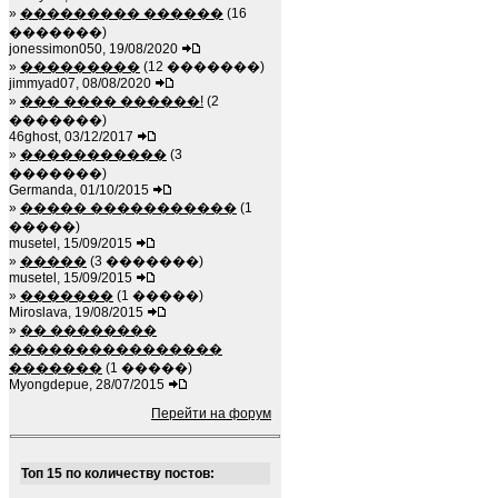
»
��������� ������
(16
�������)
jonessimon050, 19/08/2020
»
���������
(12 �������)
jimmyad07, 08/08/2020
»
��� ���� ������!
(2
�������)
46ghost, 03/12/2017
»
�����������
(3
�������)
Germanda, 01/10/2015
»
����� �����������
(1
�����)
musetel, 15/09/2015
»
�����
(3 �������)
musetel, 15/09/2015
»
�������
(1 �����)
Miroslava, 19/08/2015
»
�� ��������
����������������
�������
(1 �����)
Myongdepue, 28/07/2015
Перейти на форум
Топ 15 по количеству постов: