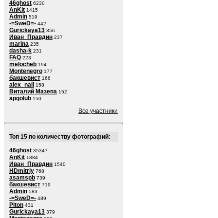
46ghost
6230
AnKit
1415
Admin
519
-=SweD=-
442
Gurickaya13
356
Иван_Правдин
237
marina
235
dasha-k
231
FAQ
223
melocheb
194
Montenegro
177
бакшевист
166
alex_nail
158
Виталий Мазепа
152
apgolub
150
Все участники
Топ 15 по количеству фотографий:
46ghost
35347
AnKit
1884
Иван_Правдин
1540
HDmitriy
768
asamspb
739
бакшевист
719
Admin
583
-=SweD=-
489
Piton
431
Gurickaya13
379