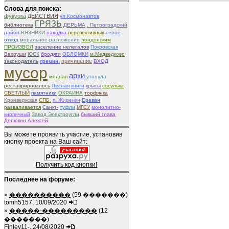
Слова для поиска:
фукуока
ДЕЙСТВИЯ
ул.Космонавтов
ГРЯЗЬ
библиотека
ДЕРЬМА
. Петроградский
район
ВЯЗНИКИ
находка
перспективных
серое
отвод
моральное-разложение
лондонским
ПРОИЗВОЛ
заселение нелегалов
Покровская
Вахруши
ЮСК
бродяги
ОБЛОМКИ
м.Медведково
причинение
законодатель
премии.
ВХОД
мусор
арки
модная
утонула
реставрировалось
Лесная
книги
крысы
сосулька
СВЕТЛЫЙ
памятники
ОКРАИНА
торфянка
Кронверкская
СПБ.
п. Жирекен
Ереван
разваливается
Санкт-
туфли
МГСУ
монолитно-
кирпичный
Завод Электроугли
бывший глава
Делюкин Алексей
Вы можете проявить участие, установив
кнопку проекта на Ваш сайт:
Получить код кнопки!
Последнее на форуме:
»
����������
(59 �������)
tomh5157, 10/09/2020
»
�����-���������
(12
�������)
Finley11-, 24/08/2020