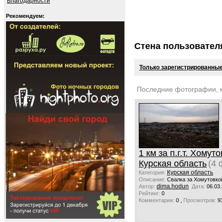
Благодарности
Рекомендуем:
Стена пользовател
Только зарегистрированные
Последние фотографии, 
1 км за п.г.т. Хомут
Курская область
(4 
Курская область
Категория:
Описание:
Свалка за Хомутовко
dima.hodun
Автор:
Дата:
06.03
Рейтинг:
0
,
Комментарии:
0
Просмотров:
9