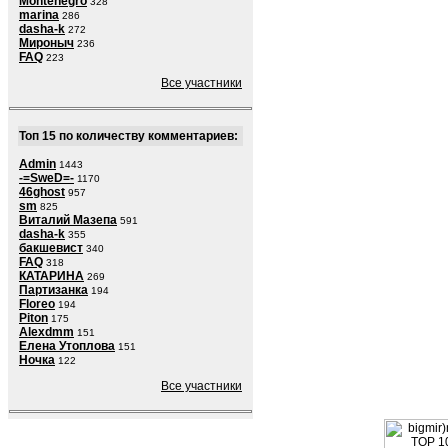
Montenegro
328
marina
286
dasha-k
272
Мироныч
236
FAQ
223
Все участники
Топ 15 по количеству комментариев:
Admin
1443
-=SweD=-
1170
46ghost
957
sm
825
Виталий Мазепа
591
dasha-k
355
бакшевист
340
FAQ
318
КАТАРИНА
269
Партизанка
194
Floreo
194
Piton
175
Alexdmm
151
Елена Утоплова
151
Ночка
122
Все участники