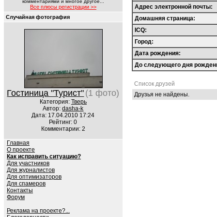
комментариями и многое другое...
Адрес электронной почты:
Все плюсы регистрации >>
Случайная фотография
Домашняя страница:
ICQ:
Город:
Дата рождения:
До следующего дня рожден
Список друзей
Гостиница "Турист"
(1 фото)
Друзья не найдены.
Категория:
Тверь
Автор:
dasha-k
Дата: 17.04.2010 17:24
Рейтинг: 0
Комментарии: 2
Главная
О проекте
Как исправить ситуацию?
Для участников
Для журналистов
Для оптимизаторов
Для спамеров
Контакты
Форум
Реклама на проекте?...