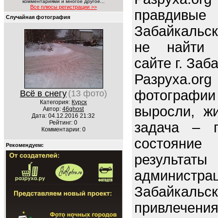
комментариями и многое другое...
Все плюсы регистрации >>
правдив
Случайная фотография
Забайкальс
не найти 
сайте г. Заб
Разруха.o
фотографи
Всё в снегу
(13 фото)
Категория:
Курск
выросли, ж
Автор:
46ghost
Дата: 04.12.2016 21:32
Рейтинг: 0
задача – п
Комментарии: 0
состояние 
Рекомендуем:
резуль
админи
Забайкальс
привлечен