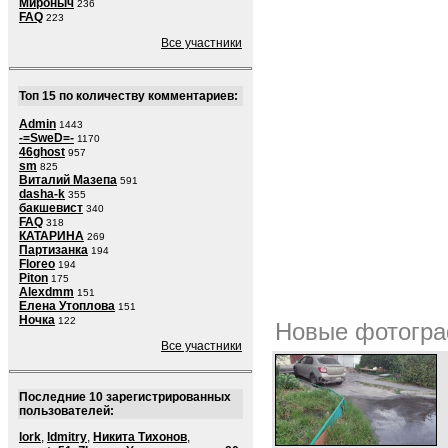
Мироныч
236
FAQ
223
Все участники
Топ 15 по количеству комментариев:
Admin
1443
-=SweD=-
1170
46ghost
957
sm
825
Виталий Мазепа
591
dasha-k
355
бакшевист
340
FAQ
318
КАТАРИНА
269
Партизанка
194
Floreo
194
Piton
175
Alexdmm
151
Елена Утоплова
151
Ночка
122
Новые фотогра
Все участники
Последние 10 зарегистрированных
пользователей:
lork
,
ldmitry
,
Никита Тихонов
,