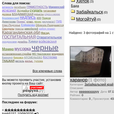
Хилок
(3)
Слова для поиска:
Бада
ГРАМОТНОСТЬ
Мариинский
алчность
погибшие
суздаль
ИСЧЕЗАЮТ
Уссурийск
титановая
Забайкальск
(0)
долина
ВЛАДИМИРСКАЯ
курьезы
спуск к морю
НАДПИСЬ
Крапивинский
400
Покров
Могойтуй
(0)
ПИБ
Димитрова
Поима"
откат.
пенис
результат!
Елфимова
Спас-Подгорье
Облезло Разрушается
Скандалы
трассы
авмобилей
забор плакат
Карагандинская.обл
Найдено: 3 фотографий на 1 ст
Фасад.
ГОСПИТАЛЬНАЯ
Отвратительное
Химки
лондонским
декабрь
ВОЙКОВСКАЯ
черные
мусорка
Монино
остановленная стройка
МО Чкаловское
владимир
Кострома
Барнаул
Кировск
АРСМЕНЬЕВО
ТКАЦКАЯ
метель
жилье.
тулома
Все ключевые слова
харанор
(1 фото)
Вы можете проявить участие, установив
кнопку проекта на Ваш сайт:
Забайкальский край
Категория:
Описание:
ееееееххххуу
Автор:
Дата:
07.1
Получить код кнопки!
Рейтинг:
0
,
Комментарии:
0
Просмотров:
43
Последнее на форуме:
»
����������
tomh5157, 10/09/2020