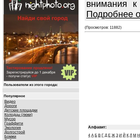
внимания к
Подробнее о
(Просмотров: 11882)
Пользователи из этого города:
Популярное
Видео
Дороги
Детские площадки
Колодцы (люки)
Мусор
Граффити
Алфавит:
Экология
Долгострой
4
А
Б
В
Г
Д
Е
Ж
З
И
Й
К
Л
М
Н
Бомжи