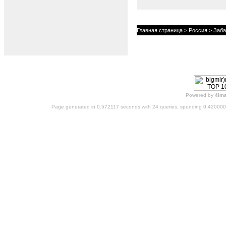
Главная страница
>
Россия
> Заба
Powered by
4im
Page generated in 0.572117 seconds with 24 queries, spending 0.42000