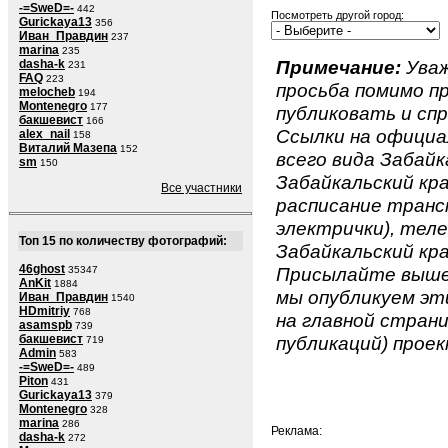
-=SweD=-
442
Посмотреть другой город:
Gurickaya13
356
Иван_Правдин
237
marina
235
Примечание:
Уваж
dasha-k
231
FAQ
223
просьба помимо 
melocheb
194
Montenegro
177
публиковать и спр
бакшевист
166
Ссылки на официа
alex_nail
158
Виталий Мазепа
152
всего вида Забайк
sm
150
Забайкальский край
Все участники
расписание транс
электрички), теле
Топ 15 по количеству фотографий:
Забайкальский край
46ghost
Присылайте вышеу
35347
AnKit
1884
мы опубликуем эти
Иван_Правдин
1540
HDmitriy
768
на главной страни
asamspb
739
бакшевист
публикаций) проек
719
Admin
583
-=SweD=-
489
Piton
431
Gurickaya13
379
Montenegro
328
marina
286
Реклама:
dasha-k
272