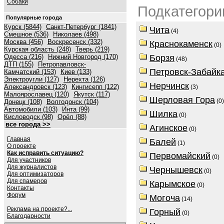
Собаки
Подкатегори
Популярные города
Курск (5844)
Санкт-Петербург (1841)
Чита
(4)
Смешное (536)
Николаев (498)
Москва (456)
Воскресенск (332)
Краснокаменск
(0)
Курская область (248)
Тверь (219)
Одесса (216)
Нижний Новгород (170)
Борзя
(48)
ДТП (155)
Петропавловск-
Петровск-Забайк
Камчатский (153)
Киев (133)
Электроугли (127)
Нерехта (126)
Нерчинск
Александровск (123)
Кингисепп (122)
(3)
Малоярославец (120)
Якутск (117)
Шерловая Гора
(0)
Донецк (108)
Волгодонск (104)
Автомобили (103)
Инта (99)
Шилка
(0)
Кисловодск (98)
Орёл (88)
все города >>
Агинское
(0)
Главная
Балей
(1)
О проекте
Как исправить ситуацию?
Первомайский
(0)
Для участников
Для журналистов
Чернышевск
(0)
Для оптимизаторов
Для спамеров
Карымское
(0)
Контакты
Форум
Могоча
(14)
Реклама на проекте?...
Горный
(0)
Благодарности