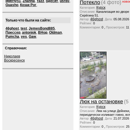
qwerty51
,
Zhanna
,
Yazz
,
одесит
,
usr80
,
Потекло
(4 фото)
ново
Guasho
,
Козак Рог
,
Курск
Категория:
Описание:
Канализация во дворе
Серёгина 51.
46ghost
Автор:
Дата:
05.08.2026
Только что были на сайте:
Рейтинг:
0
,
Комментарии:
0
Просмотров:
11
46ghost
,
test
,
JemesBond885
,
Прессер
,
antoniok
,
BHop
,
Oldman
,
Pumcha
,
ves
,
Gaw
,
Справочная:
Николаев
Воскресенск
Люк на остановке
(5
Курск
Категория:
Описание:
Люк на улице Дейнеки
периодически изливает говно, вот
46ghost
Автор:
Дата:
21.07.2026
Рейтинг:
0
,
Комментарии:
0
Просмотров:
25