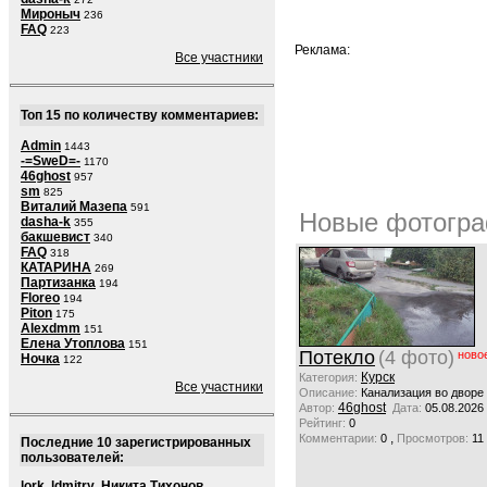
Мироныч
236
FAQ
223
Реклама:
Все участники
Топ 15 по количеству комментариев:
Admin
1443
-=SweD=-
1170
46ghost
957
sm
825
Виталий Мазепа
591
Новые фотогра
dasha-k
355
бакшевист
340
FAQ
318
КАТАРИНА
269
Партизанка
194
Floreo
194
Piton
175
Alexdmm
151
Елена Утоплова
151
Потекло
(4 фото)
ново
Ночка
122
Курск
Категория:
Все участники
Описание:
Канализация во дворе
46ghost
Автор:
Дата:
05.08.2026
Рейтинг:
0
,
Комментарии:
0
Просмотров:
11
Последние 10 зарегистрированных
пользователей:
lork
,
ldmitry
,
Никита Тихонов
,