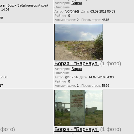
Борзя
Категория:
я в г.Борзя Забайкальский край
Описание:
 14:06
Voronets
Автор:
Дата:
03.09.2011 00:39
Рейтинг:
0
78
,
Комментарии:
2
Просмотров:
4615
Борзя - "Барнаул"
(1 фото)
Борзя
Категория:
Описание:
gri3254
17:08
Автор:
Дата:
14.07.2010 04:03
Рейтинг:
0
,
17
Комментарии:
1
Просмотров:
5899
 фото)
Борзя - "Барнаул"
(1 фото)