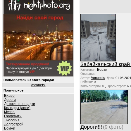
Забайкальский край 
Борзя
Категория:
Описание:
Voronets
Автор:
Дата:
01.05.2021
Пользователи из этого города:
Рейтинг:
0
Voronets
,
,
Комментарии:
0
Просмотров:
65
Популярное
Видео
Дороги
Детские площадки
Колодцы (люки)
Мусор
Граффити
Экология
Долгострой
Дороги!!!
(9 фото)
Бомжи