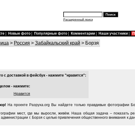
Расширенный поиск
кте
|
Новые фото
|
Популярные фото
|
Комментарии
|
Наши участники
|
П
ница
>
Россия
>
Забайкальский край
> Борзя
 с доставкой в фейсбук - нажмите "нравится":
целом - нажмите:
Нравится
пюр!
На проекте Разруха.org Вы найдете только правдивые фотографии Бо
тографии мест, где мы выросли, живём. Наша общая задача – показать ре
 администрации г. Борзя с целью привлечения общественного внимания к да