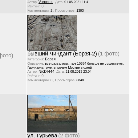
Voronets
Автор:
Дата:
01.05.2021 11:41
Рейтинг:
0
,
Комментарии:
2
Просмотров:
1393
бывший Чиндант (Борзя-2)
(1 фото)
фото)
Борзя
Категория:
Описание:
все развалили... в/ч 10384 больше не существует,
Гарнизона тоже, впрочем Москве видней
Nick4444
Автор:
Дата:
21.08.2013 23:04
Рейтинг:
0
,
Комментарии:
0
Просмотров:
6840
ул. Гурьева
(2 фото)