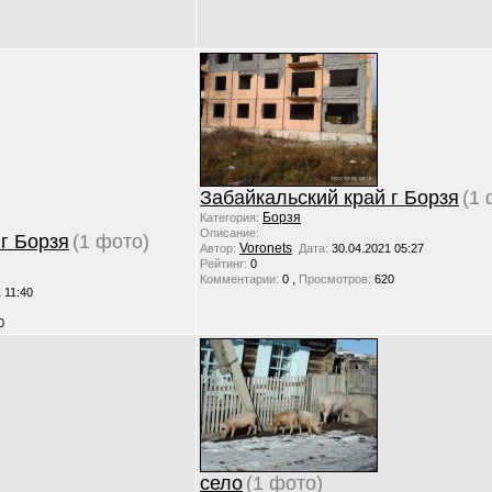
Забайкальский край г Борзя
(1 
Борзя
Категория:
Описание:
г Борзя
(1 фото)
Voronets
Автор:
Дата:
30.04.2021 05:27
Рейтинг:
0
,
Комментарии:
0
Просмотров:
620
 11:40
0
село
(1 фото)