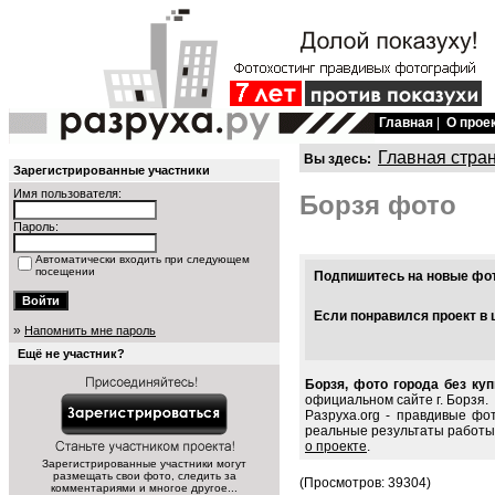
Главная
|
О прое
Главная стра
Вы здесь:
Зарегистрированные участники
Имя пользователя:
Борзя фото
Пароль:
Автоматически входить при следующем
посещении
Подпишитесь на новые фото
Если понравился проект в 
»
Напомнить мне пароль
Ещё не участник?
Борзя, фото города без ку
официальном сайте г. Борзя.
Разруха.org - правдивые фо
реальные результаты работы
о проекте
.
Зарегистрированные участники могут
размещать свои фото, следить за
(Просмотров: 39304)
комментариями и многое другое...