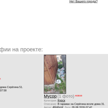
Нет Вашего города?
фии на проекте:
е
 дома Серёгина 51.
 07:58
Мусор
(1 фото)
новое
Курск
Категория:
Описание:
В гаражах на Серёгина возле дома 31.
46ghost
Автор:
Дата:
05.08.2026 07:42