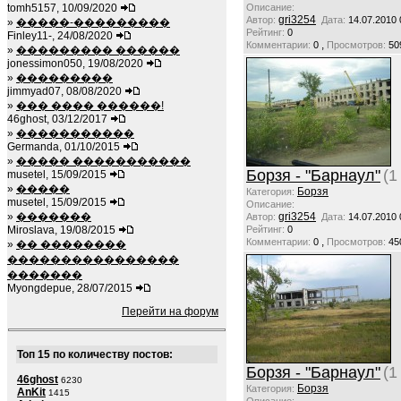
tomh5157, 10/09/2020
Описание:
gri3254
Автор:
Дата:
14.07.2010 
»
�����-���������
Рейтинг:
0
Finley11-, 24/08/2020
,
Комментарии:
0
Просмотров:
50
»
��������� ������
jonessimon050, 19/08/2020
»
���������
jimmyad07, 08/08/2020
»
��� ���� ������!
46ghost, 03/12/2017
»
�����������
Germanda, 01/10/2015
»
����� �����������
Борзя - "Барнаул"
(1
musetel, 15/09/2015
»
�����
Борзя
Категория:
musetel, 15/09/2015
Описание:
»
�������
gri3254
Автор:
Дата:
14.07.2010 
Miroslava, 19/08/2015
Рейтинг:
0
,
Комментарии:
0
Просмотров:
45
»
�� ��������
����������������
�������
Myongdepue, 28/07/2015
Перейти на форум
Топ 15 по количеству постов:
Борзя - "Барнаул"
(1
46ghost
6230
Борзя
Категория:
AnKit
1415