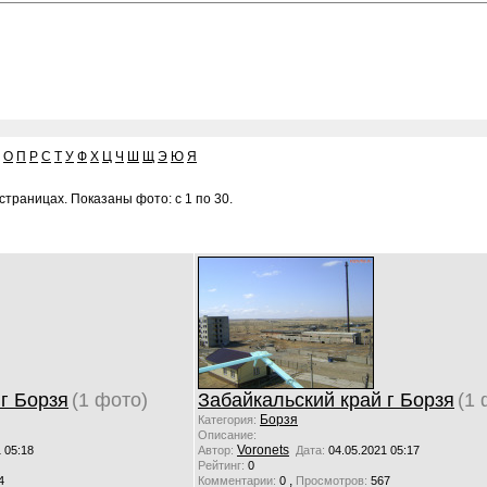
О
П
Р
С
Т
У
Ф
Х
Ц
Ч
Ш
Щ
Э
Ю
Я
страницах. Показаны фото: с 1 по 30.
г Борзя
(1 фото)
Забайкальский край г Борзя
(1 
Борзя
Категория:
Описание:
Voronets
 05:18
Автор:
Дата:
04.05.2021 05:17
Рейтинг:
0
,
4
Комментарии:
0
Просмотров:
567