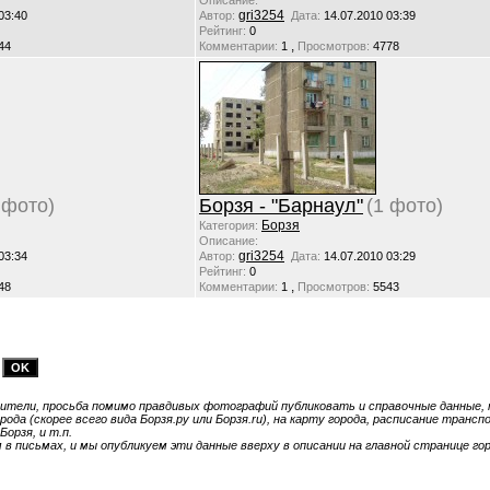
Описание:
gri3254
03:40
Автор:
Дата:
14.07.2010 03:39
Рейтинг:
0
,
44
Комментарии:
1
Просмотров:
4778
 фото)
Борзя - "Барнаул"
(1 фото)
Борзя
Категория:
Описание:
gri3254
03:34
Автор:
Дата:
14.07.2010 03:29
Рейтинг:
0
,
48
Комментарии:
1
Просмотров:
5543
тели, просьба помимо правдивых фотографий публиковать и справочные данные, т
ода (скорее всего вида Борзя.ру или Борзя.ru), на карту города, расписание транс
Борзя, и т.п.
 письмах, и мы опубликуем эти данные вверху в описании на главной странице гор