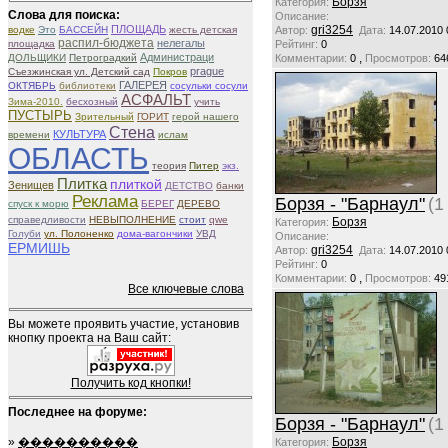
Борзя
Категория:
Слова для поиска:
Описание:
ПЛОЩАДЬ
gri3254
водке
Это
БАССЕЙН
жесть детская
Автор:
Дата:
14.07.2010 
распил-бюджета
нелегалы
площадка
Рейтинг:
0
Администраци
,
ДОЛЬЩИКИ
Петроградкий
Комментарии:
0
Просмотров:
64
prague
Съезжинская ул. Детский сад
Покров
ГАЛЕРЕЯ
ОКТЯБРЬ
библиотеки
сосульки сосули
АСФАЛЬТ
Зима-2010.
бесхозный
учить
ПУСТЫРЬ
Зрительный
ГОРИТ
герой нашего
Стена
КУЛЬТУРА
времени
ислам
ОБЛАСТЬ
теория
Питер
экз.
Плитка
плиткой
Зенищев
ДЕТСТВО
банки
Реклама
Борзя - "Барнаул"
(1
спуск к морю
БЕРЕГ
ДЕРЕВО
справедливости
НЕВЫПОЛНЕНИЕ
стоит
qwe
Борзя
Категория:
Голуби
ул. Полоненко
дома-вагончики
УВД
Описание:
ЕРМИШЬ
gri3254
Автор:
Дата:
14.07.2010 
Рейтинг:
0
,
Комментарии:
0
Просмотров:
49
Все ключевые слова
Вы можете проявить участие, установив
кнопку проекта на Ваш сайт:
Получить код кнопки!
Последнее на форуме:
Борзя - "Барнаул"
(1
»
����������
Борзя
Категория: