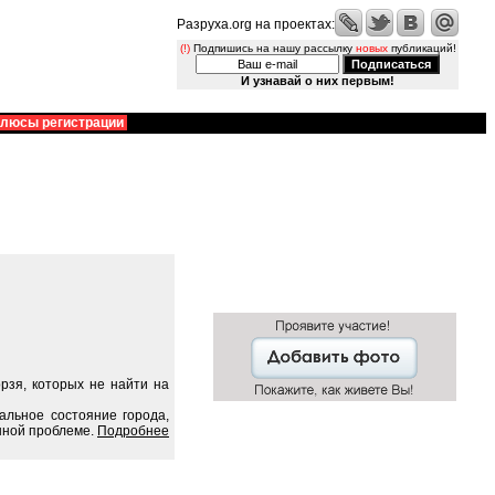
Разруха.org на проектах:
(!)
Подпишись на нашу рассылку
новых
публикаций!
И узнавай о них первым!
люсы регистрации
рзя, которых не найти на
альное состояние города,
нной проблеме.
Подробнее