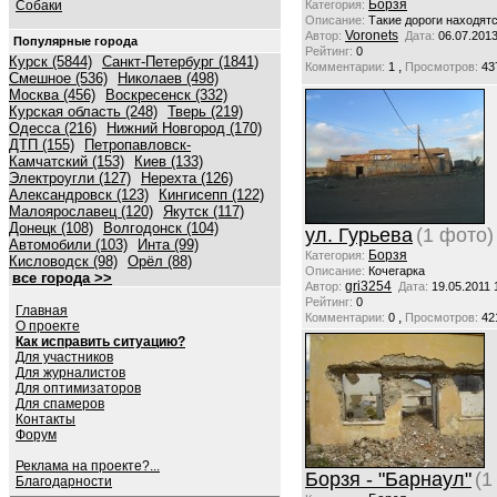
Борзя
Собаки
Категория:
Описание:
Такие дороги находятс
Voronets
Автор:
Дата:
06.07.2013
Популярные города
Рейтинг:
0
Курск (5844)
Санкт-Петербург (1841)
,
Комментарии:
1
Просмотров:
43
Смешное (536)
Николаев (498)
Москва (456)
Воскресенск (332)
Курская область (248)
Тверь (219)
Одесса (216)
Нижний Новгород (170)
ДТП (155)
Петропавловск-
Камчатский (153)
Киев (133)
Электроугли (127)
Нерехта (126)
Александровск (123)
Кингисепп (122)
Малоярославец (120)
Якутск (117)
Донецк (108)
Волгодонск (104)
ул. Гурьева
(1 фото)
Автомобили (103)
Инта (99)
Борзя
Категория:
Кисловодск (98)
Орёл (88)
Описание:
Кочегарка
все города >>
gri3254
Автор:
Дата:
19.05.2011 
Рейтинг:
0
Главная
,
Комментарии:
0
Просмотров:
42
О проекте
Как исправить ситуацию?
Для участников
Для журналистов
Для оптимизаторов
Для спамеров
Контакты
Форум
Реклама на проекте?...
Борзя - "Барнаул"
(1
Благодарности