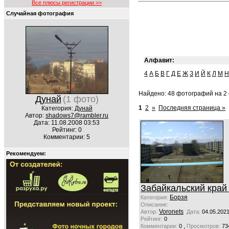
Все плюсы регистрации >>
Случайная фотография
Алфавит:
4
А
Б
В
Г
Д
Е
Ж
З
И
Й
К
Л
М
Н
Найдено: 48 фотографий на 2 
Дунай
(1 фото)
1
2
»
Последняя страница »
Категория:
Дунай
Автор:
shadows7@rambler.ru
Дата: 11.08.2008 03:53
Рейтинг: 0
Комментарии: 5
Рекомендуем:
Забайкальский край 
Борзя
Категория:
Описание:
Voronets
Автор:
Дата:
04.05.2021
Рейтинг:
0
,
Комментарии:
0
Просмотров:
73