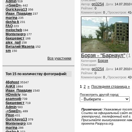
Описание:
Admin
519
gri3254
Автор:
Дата:
14.07.2010 
-=SweD=-
442
Рейтинг:
0
Gurickaya13
356
,
Комментарии:
0
Просмотров:
41
Иван_Правдин
237
marina
235
dasha-k
231
FAQ
223
melocheb
194
Montenegro
177
бакшевист
166
alex_nail
158
Виталий Мазепа
152
sm
150
Борзя - "Барнаул"
(1
Все участники
Борзя
Категория:
Описание:
gri3254
Автор:
Дата:
14.07.2010 
Рейтинг:
0
Топ 15 по количеству фотографий:
,
Комментарии:
0
Просмотров:
42
46ghost
35347
AnKit
1
2
»
Последняя страница »
1884
Иван_Правдин
1540
HDmitriy
Посмотреть другой город:
768
asamspb
739
бакшевист
719
Admin
583
Примечание:
Уважаемые посети
-=SweD=-
489
Ссылки на официальный сайт гор
Piton
431
электрички), телефонный код г. 
Gurickaya13
379
Присылайте вышеуказанное нам в
Montenegro
проекта Разруха.org.
328
marina
286
dasha-k
272