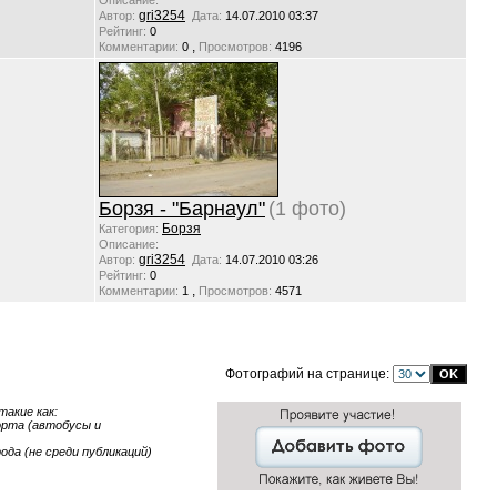
Описание:
gri3254
Автор:
Дата:
14.07.2010 03:37
Рейтинг:
0
,
Комментарии:
0
Просмотров:
4196
Борзя - "Барнаул"
(1 фото)
Борзя
Категория:
Описание:
gri3254
Автор:
Дата:
14.07.2010 03:26
Рейтинг:
0
,
Комментарии:
1
Просмотров:
4571
Фотографий на странице:
акие как:
порта (автобусы и
ода (не среди публикаций)