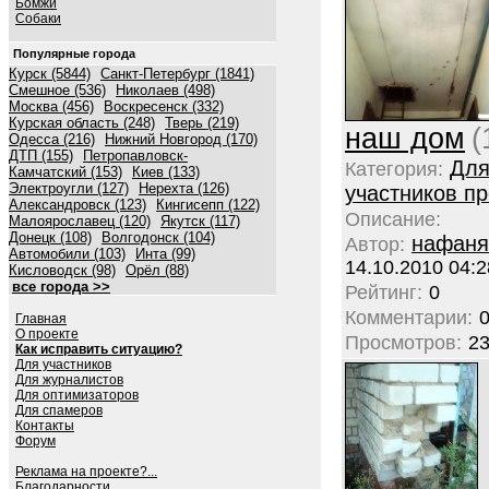
Бомжи
Собаки
Популярные города
Курск (5844)
Санкт-Петербург (1841)
Смешное (536)
Николаев (498)
Москва (456)
Воскресенск (332)
Курская область (248)
Тверь (219)
наш дом
(
Одесса (216)
Нижний Новгород (170)
ДТП (155)
Петропавловск-
Дл
Категория:
Камчатский (153)
Киев (133)
Электроугли (127)
Нерехта (126)
участников пр
Александровск (123)
Кингисепп (122)
Описание:
Малоярославец (120)
Якутск (117)
Донецк (108)
Волгодонск (104)
нафаня
Автор:
Автомобили (103)
Инта (99)
14.10.2010 04:2
Кисловодск (98)
Орёл (88)
все города >>
Рейтинг:
0
Комментарии:
Главная
О проекте
Просмотров:
2
Как исправить ситуацию?
Для участников
Для журналистов
Для оптимизаторов
Для спамеров
Контакты
Форум
Реклама на проекте?...
Благодарности