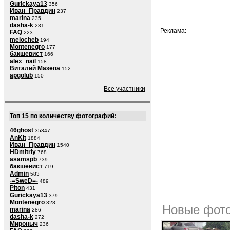
Gurickaya13
356
Иван_Правдин
237
marina
235
dasha-k
231
Реклама:
FAQ
223
melocheb
194
Montenegro
177
бакшевист
166
alex_nail
158
Виталий Мазепа
152
apgolub
150
Все участники
Топ 15 по количеству фотографий:
46ghost
35347
AnKit
1884
Иван_Правдин
1540
HDmitriy
768
asamspb
739
бакшевист
719
Admin
583
-=SweD=-
489
Piton
431
Gurickaya13
379
Montenegro
328
Новые фото
marina
286
dasha-k
272
Мироныч
236