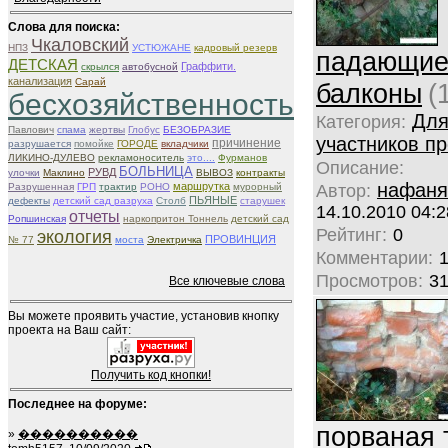
Слова для поиска:
Чкаловский
НПЗ
УСТЮЖАНЕ
кадровый резерв
падающи
ДЕТСКАЯ
Граффити.
скрылся
автобусной
канализация
Сарай
балконы
(
бесхозяйственность
Дл
Категория:
Павлович
спама
жертвы
Глобус
БЕЗОБРАЗИЕ
участников пр
причинение
разрушается
помойке
ГОРОДЕ
вкладчики
ЛИКИНО-ДУЛЕВО
рекламоноситель
это....
Фурманов
Описание:
БОЛЬНИЦА
РУВД
улочки
Маклино
ВЫВОЗ
контракты
нафаня
маршрутка
Разрушенная
ГРП
трактир
РОНО
мурорный
Автор:
ПЬЯНЫЕ
дефекты
детский сад разруха
Столб
старушек
14.10.2010 04:2
отчеты
Ропшинская
наркопритон Тоннель
детский сад
Рейтинг:
0
экология
ПРОВИНЦИЯ
№ 77
моста
Электричка
Комментарии:
Просмотров:
3
Все ключевые слова
Вы можете проявить участие, установив кнопку
проекта на Ваш сайт:
Получить код кнопки!
Последнее на форуме:
порваная 
»
����������