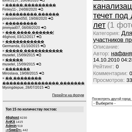
tomh5157, 10/09/2020
канализац
»
�����-���������
Finley11-, 24/08/2020
течет под
»
��������� ������
jonessimon050, 19/08/2020
лет
(1 фот
»
���������
jimmyad07, 08/08/2020
Дл
»
��� ���� ������!
Категория:
46ghost, 03/12/2017
участников пр
»
�����������
Germanda, 01/10/2015
Описание:
»
����� �����������
нафаня
Автор:
musetel, 15/09/2015
14.10.2010 04:2
»
�����
musetel, 15/09/2015
Рейтинг:
0
»
�������
Комментарии:
Miroslava, 19/08/2015
»
�� ��������
Просмотров:
3
���������������� �������
Myongdepue, 28/07/2015
Перейти на форум
Посмотреть другой город:
Топ 15 по количеству постов:
46ghost
6230
AnKit
1415
Admin
519
-=SweD=-
442