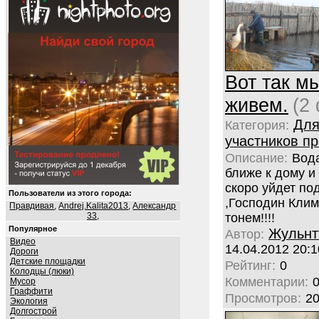
Вот так м
живем.
(2
Дл
Категория:
участников пр
Описание:
Вод
ближе к дому и
скоро уйдет под
Пользователи из этого города:
,Господин Кли
Правдивая
,
Andrej.Kalita2013
,
Александр
33
,
тонем!!!!
Популярное
Жульнт
Автор:
Видео
14.04.2012 20:1
Дороги
Детские площадки
Рейтинг:
0
Колодцы (люки)
Комментарии:
Мусор
Граффити
Просмотров:
2
Экология
Долгострой