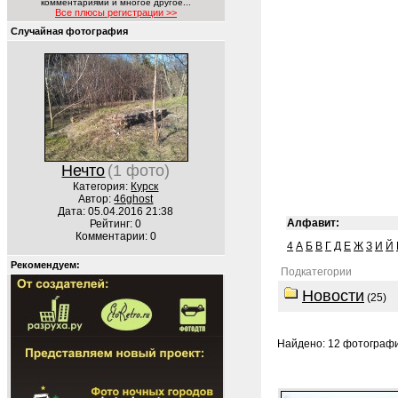
комментариями и многое другое...
Все плюсы регистрации >>
Случайная фотография
Нечто
(1 фото)
Категория:
Курск
Автор:
46ghost
Дата: 05.04.2016 21:38
Алфавит:
Рейтинг: 0
Комментарии: 0
4
А
Б
В
Г
Д
Е
Ж
З
И
Й
Рекомендуем:
Подкатегории
Новости
(25)
Найдено: 12 фотографий