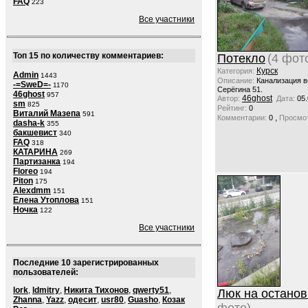
FAQ
223
Все участники
Топ 15 по количеству комментариев:
Потекло
(4 фот
Курск
Категория:
Admin
1443
Описание:
Канализация в
-=SweD=-
1170
Серёгина 51.
46ghost
957
46ghost
Автор:
Дата:
05.
sm
825
Рейтинг:
0
Виталий Мазепа
591
,
Комментарии:
0
Просмот
dasha-k
355
бакшевист
340
FAQ
318
КАТАРИНА
269
Партизанка
194
Floreo
194
Piton
175
Alexdmm
151
Елена Утоплова
151
Ночка
122
Все участники
Последние 10 зарегистрированных
пользователей:
lork
,
ldmitry
,
Никита Тихонов
,
qwerty51
,
Люк на останов
Zhanna
,
Yazz
,
одесит
,
usr80
,
Guasho
,
Козак