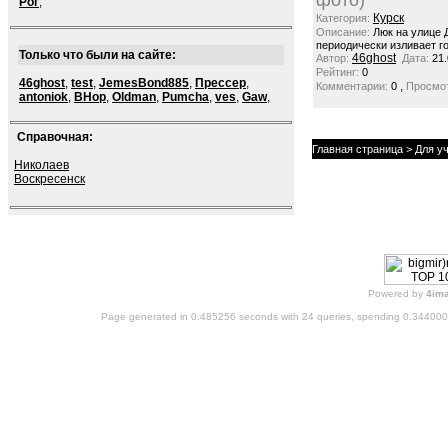
фото)
Рог
,
Курск
Категория:
Описание:
Люк на улице 
периодически изливает го
Только что были на сайте:
46ghost
Автор:
Дата:
21.
Рейтинг:
0
46ghost
,
test
,
JemesBond885
,
Прессер
,
,
Комментарии:
0
Просмот
antoniok
,
BHop
,
Oldman
,
Pumcha
,
ves
,
Gaw
,
Справочная:
Главная страница
> Для уч
Николаев
Воскресенск
Powered by
4im
Page generated in 0.485256 seconds with 24 queries, spending 0.34400