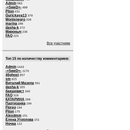
Admin
583
-=SweD=-
489
Piton
431
Gurickaya13
379
Montenegro
328
marina
286
dasha-k
272
Мироныч
236
FAQ
223
Все участники
Топ 15 по количеству комментариев:
Admin
1443
-=SweD=-
1170
46ghost
957
sm
825
Виталий Мазепа
591
dasha-k
355
бакшевист
340
FAQ
318
КАТАРИНА
269
Партизанка
194
Floreo
194
Piton
175
Alexdmm
151
Елена Утоплова
151
Ночка
122