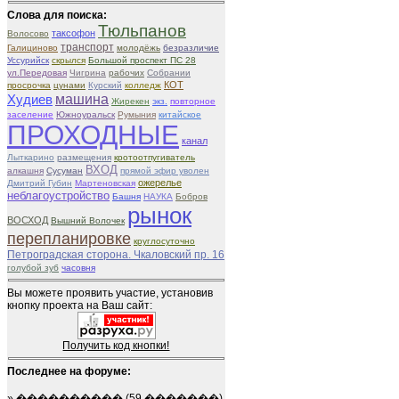
Слова для поиска:
Тюльпанов
таксофон
Волосово
транспорт
Галициново
молодёжь
безразличие
Уссурийск
скрылся
Большой проспект ПС 28
ул.Передовая
Чигрина
рабочих
Собрании
КОТ
просрочка
цунами
Курский
колледж
машина
Худиев
Жирекен
экз.
повторное
заселение
Южноуральск
Румыния
китайское
ПРОХОДНЫЕ
канал
Лыткарино
размещения
кротоотпугиватель
ВХОД
алкашня
Сусуман
прямой эфир уволен
ожерелье
Дмитрий Губин
Мартеновская
неблагоустройство
Башня
НАУКА
Бобров
рынок
ВОСХОД
Вышний Волочек
перепланировке
круглосуточно
Петроградская сторона. Чкаловский пр. 16
голубой зуб
часовня
Вы можете проявить участие, установив
кнопку проекта на Ваш сайт:
Получить код кнопки!
Последнее на форуме:
»
����������
(59 �������)