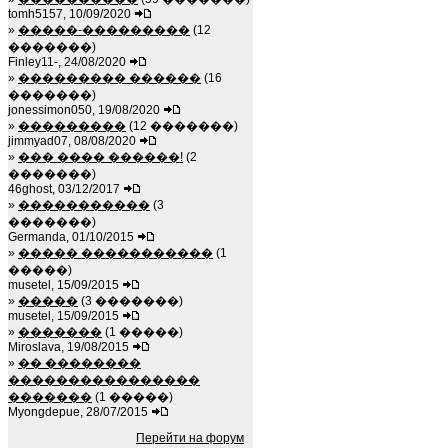
tomh5157, 10/09/2020
»
�����-���������
(12
�������)
Finley11-, 24/08/2020
»
��������� ������
(16
�������)
jonessimon050, 19/08/2020
»
���������
(12 �������)
jimmyad07, 08/08/2020
»
��� ���� ������!
(2
�������)
46ghost, 03/12/2017
»
�����������
(3
�������)
Germanda, 01/10/2015
»
����� �����������
(1
�����)
musetel, 15/09/2015
»
�����
(3 �������)
musetel, 15/09/2015
»
�������
(1 �����)
Miroslava, 19/08/2015
»
�� ��������
����������������
�������
(1 �����)
Myongdepue, 28/07/2015
Перейти на форум