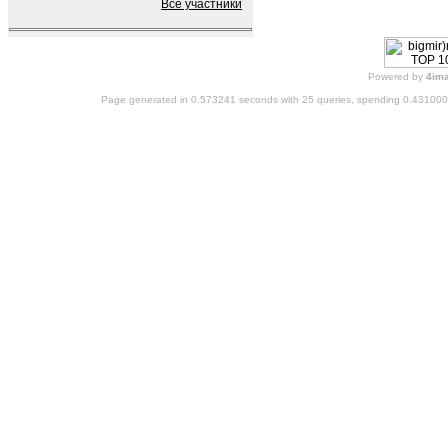
Все участники
Powered by
4im
Page generated in 0.573241 seconds with 25 queries, spending 0.43100