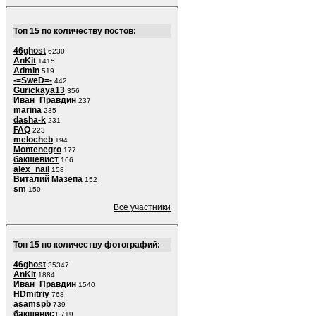
Топ 15 по количеству постов:
46ghost
6230
AnKit
1415
Admin
519
-=SweD=-
442
Gurickaya13
356
Иван_Правдин
237
marina
235
dasha-k
231
FAQ
223
melocheb
194
Montenegro
177
бакшевист
166
alex_nail
158
Виталий Мазепа
152
sm
150
Все участники
Топ 15 по количеству фотографий:
46ghost
35347
AnKit
1884
Иван_Правдин
1540
HDmitriy
768
asamspb
739
бакшевист
719