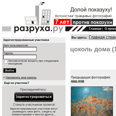
Главная
|
О прое
Главная стра
Вы здесь:
Зарегистрированные участники
Имя пользователя:
цоколь дома (
Пароль:
Автоматически входить при следующем
посещении
»
Предыдущая фотография:
Напомнить мне пароль
наш дом
Ещё не участник?
Зарегистрированные участники могут
размещать свои фото, следить за
комментариями и многое другое...