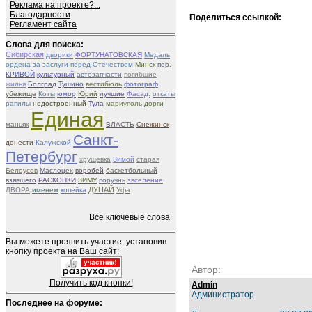
Реклама на проекте?...
Благодарности
Поделиться ссылкой:
Регламент сайта
Слова для поиска:
Сибирская
дворики
ФОРТУНАТОВСКАЯ
Медаль
ордена за заслуги перед Отечеством
Минск
пер.
КРИВОЙ
культурный
автозапчасти
погибшие
жилья
Болград
Тушино
вестибюль
фотограф
убежище
Коты
юмор
Юрий
лучшие
Фасад.
откаты
рапилы
недостроенный
Тула
мариуполь
дорги
Единая
маньяк
ВЛАСТЬ
Снежинск
Санкт-
донести
Калужской
Петербург
хрущёвка
Зимой
старая
Белоусов
Маслоцех
воробей
баскетбольный
взявшего
РАСКОПКИ
ЗИМУ
поручнь
звселение
ДУНАЙ
ДВОРА
именем
копейка
Уфа
Все ключевые слова
Вы можете проявить участие, установив
кнопку проекта на Ваш сайт:
Автор:
Получить код кнопки!
Admin
Администратор
Последнее на форуме: