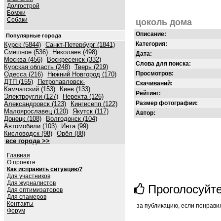
Долгострой
Бомжи
Собаки
цоколь дома
Описание:
Популярные города
Категория:
Курск (5844)
Санкт-Петербург (1841)
Смешное (536)
Николаев (498)
Дата:
Москва (456)
Воскресенск (332)
Слова для поиска:
Курская область (248)
Тверь (219)
Просмотров:
Одесса (216)
Нижний Новгород (170)
ДТП (155)
Петропавловск-
Скачиваний:
Камчатский (153)
Киев (133)
Рейтинг:
Электроугли (127)
Нерехта (126)
Размер фотографии:
Александровск (123)
Кингисепп (122)
Малоярославец (120)
Якутск (117)
Автор:
Донецк (108)
Волгодонск (104)
Автомобили (103)
Инта (99)
Кисловодск (98)
Орёл (88)
все города >>
Главная
О проекте
Как исправить ситуацию?
Для участников
Для журналистов
Проголосуйт
Для оптимизаторов
Для спамеров
Контакты
за публикацию, если понрави
Форум