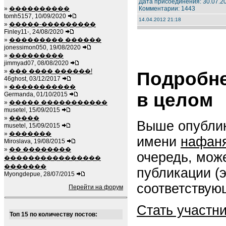
Дата присоединения: 30.07.2
»
����������
Комментарии: 1443
tomh5157, 10/09/2020
14.04.2012 21:18
»
�����-���������
Finley11-, 24/08/2020
»
��������� ������
jonessimon050, 19/08/2020
»
���������
jimmyad07, 08/08/2020
»
��� ���� ������!
Подробне
46ghost, 03/12/2017
»
�����������
в целом
Germanda, 01/10/2015
»
����� �����������
musetel, 15/09/2015
»
�����
Выше опублик
musetel, 15/09/2015
»
�������
имени
нафан
Miroslava, 19/08/2015
»
�� ��������
очередь, мож
����������������
�������
публикации (
Myongdepue, 28/07/2015
соответствую
Перейти на форум
Стать участн
Топ 15 по количеству постов: