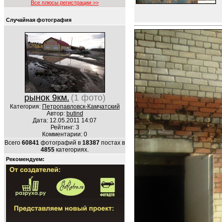
Все плюсы регистрации >>
Случайная фотография
рынок 9км.
(1 фото)
Категория:
Петропавловск-Камчатский
Автор:
butind
Дата: 12.05.2011 14:07
Рейтинг: 3
Комментарии: 0
Всего
60841
фотографий в
18387
постах в
4855
категориях.
Рекомендуем: