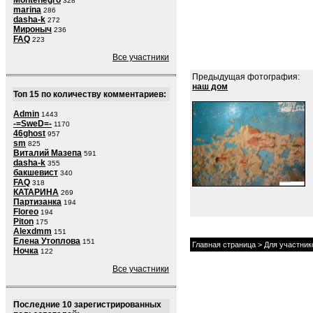
Montenegro
328
marina
286
dasha-k
272
Мироныч
236
FAQ
223
Все участники
Предыдущая фотография:
наш дом
Топ 15 по количеству комментариев:
Admin
1443
-=SweD=-
1170
46ghost
957
sm
825
Виталий Мазепа
591
dasha-k
355
бакшевист
340
FAQ
318
КАТАРИНА
269
Партизанка
194
Floreo
194
Piton
175
Alexdmm
151
Елена Утоплова
151
Главная страница
>
Для участник
Ночка
122
Все участники
Последние 10 зарегистрированных