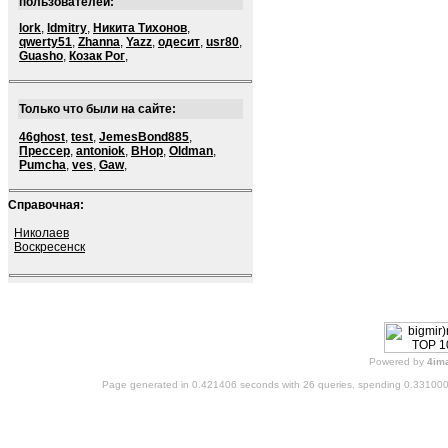
пользователей:
lork
,
ldmitry
,
Никита Тихонов
,
qwerty51
,
Zhanna
,
Yazz
,
одесит
,
usr80
,
Guasho
,
Козак Рог
,
Только что были на сайте:
46ghost
,
test
,
JemesBond885
,
Прессер
,
antoniok
,
BHop
,
Oldman
,
Pumcha
,
ves
,
Gaw
,
Справочная:
Николаев
Воскресенск
Powered by
4im
Page generated in 0.421406 seconds with 26 queries, spending 0.33100