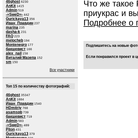
Что же такое
46ghost
6230
AnKit
1415
Admin
приукрас и в
519
-=SweD=-
442
Gurickaya13
356
Подробнее о 
Иван_Правдин
237
marina
235
dasha-k
231
FAQ
223
melocheb
194
Montenegro
177
Подпишитесь на новые фото
бакшевист
166
alex_nail
158
Если понравился проект в ц
Виталий Мазепа
152
sm
150
Все участники
Топ 15 по количеству фотографий:
46ghost
35347
AnKit
1884
Иван_Правдин
1540
HDmitriy
768
asamspb
739
бакшевист
719
Admin
583
-=SweD=-
489
Piton
431
Gurickaya13
379