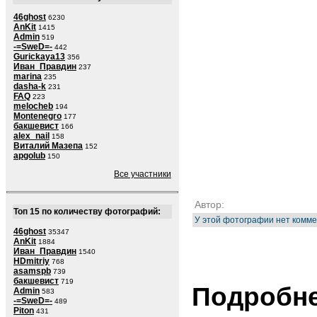
46ghost
6230
AnKit
1415
Admin
519
-=SweD=-
442
Gurickaya13
356
Иван_Правдин
237
marina
235
dasha-k
231
FAQ
223
melocheb
194
Montenegro
177
бакшевист
166
alex_nail
158
Виталий Мазепа
152
apgolub
150
Все участники
Автор:
Топ 15 по количеству фотографий:
У этой фотографии нет комме
46ghost
35347
AnKit
1884
Иван_Правдин
1540
HDmitriy
768
asamspb
739
бакшевист
719
Подробне
Admin
583
-=SweD=-
489
Piton
431