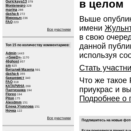
в целом
Gurickaya13
379
Montenegro
328
marina
286
dasha-k
272
Выше опублик
Мироныч
236
FAQ
223
имени
Жульн
Все участники
в свою очере
данной публи
Топ 15 по количеству комментариев:
используя со
Admin
1443
-=SweD=-
1170
46ghost
957
Стать участн
sm
825
Виталий Мазепа
591
dasha-k
355
бакшевист
Что же такое
340
FAQ
318
КАТАРИНА
269
приукрас и в
Партизанка
194
Floreo
194
Подробнее о 
Piton
175
Alexdmm
151
Елена Утоплова
151
Ночка
122
Все участники
Подпишитесь на новые фото
Если понравился проект в ц