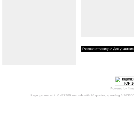
Главная страница
>
Для участник
Powered by
4im
Page generated in 0.477700 seconds with 26 queries, spending 0.26300