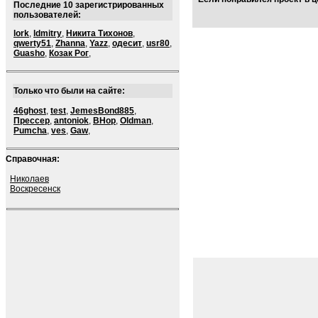
Последние 10 зарегистрированных
пользователей:
lork
,
ldmitry
,
Никита Тихонов
,
qwerty51
,
Zhanna
,
Yazz
,
одесит
,
usr80
,
Guasho
,
Козак Рог
,
Только что были на сайте:
46ghost
,
test
,
JemesBond885
,
Прессер
,
antoniok
,
BHop
,
Oldman
,
Pumcha
,
ves
,
Gaw
,
Справочная:
Николаев
Воскресенск