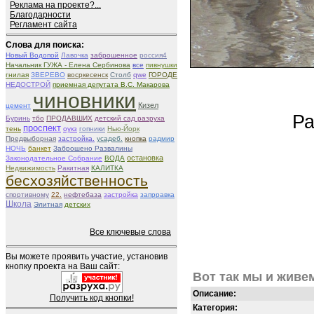
Реклама на проекте?...
Благодарности
Регламент сайта
Слова для поиска:
Новый Водопой
Лавочка
заброшенное
россия4
Начальник ГУЖА - Елена Сербинова
все
пивнушки
гнилая
ЗВЕРЕВО
восркесенск
Столб
qwe
ГОРОДЕ
НЕДОСТРОЙ
приемная депутата В.С. Макарова
чиновники
Кизел
цемент
Ра
Буринь
тбо
ПРОДАВШИХ
детский сад разруха
проспект
тень
оукз
гопники
Нью-Йорк
Предвыборная
застройка.
усадеб.
кнопка
радмир
НОЧЬ
банкет
Заброшено Развалины
остановка
Законодательное Собрание
ВОДА
Недвижимость
Ракитная
КАЛИТКА
бесхозяйственность
спортивному
22.
нефтебаза
застройка
запрравка
Школа
Элитная
детских
Все ключевые слова
Вы можете проявить участие, установив
кнопку проекта на Ваш сайт:
Вот так мы и живе
Описание:
Получить код кнопки!
Категория: