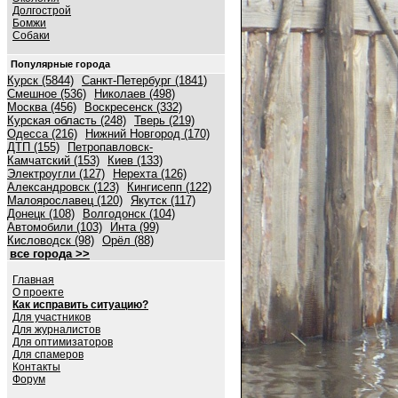
Долгострой
Бомжи
Собаки
Популярные города
Курск (5844)
Санкт-Петербург (1841)
Смешное (536)
Николаев (498)
Москва (456)
Воскресенск (332)
Курская область (248)
Тверь (219)
Одесса (216)
Нижний Новгород (170)
ДТП (155)
Петропавловск-
Камчатский (153)
Киев (133)
Электроугли (127)
Нерехта (126)
Александровск (123)
Кингисепп (122)
Малоярославец (120)
Якутск (117)
Донецк (108)
Волгодонск (104)
Автомобили (103)
Инта (99)
Кисловодск (98)
Орёл (88)
все города >>
Главная
О проекте
Как исправить ситуацию?
Для участников
Для журналистов
Для оптимизаторов
Для спамеров
Контакты
Форум