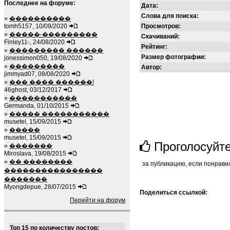
Последнее на форуме:
Дата:
Слова для поиска:
»
����������
tomh5157, 10/09/2020
Просмотров:
»
�����-���������
Скачиваний:
Finley11-, 24/08/2020
Рейтинг:
»
��������� ������
Размер фотографии:
jonessimon050, 19/08/2020
»
���������
Автор:
jimmyad07, 08/08/2020
»
��� ���� ������!
46ghost, 03/12/2017
»
�����������
Germanda, 01/10/2015
»
����� �����������
musetel, 15/09/2015
»
�����
musetel, 15/09/2015
Проголосуйт
»
�������
Miroslava, 19/08/2015
»
�� ��������
за публикацию, если понрави
����������������
�������
Myongdepue, 28/07/2015
Поделиться ссылкой:
Перейти на форум
Топ 15 по количеству постов: