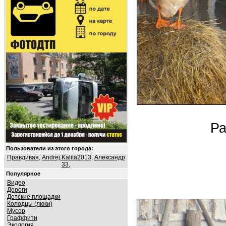
Ра
Пользователи из этого города:
Правдивая
,
Andrej.Kalita2013
,
Александр
33
,
Популярное
Видео
Дороги
Детские площадки
Колодцы (люки)
Мусор
Граффити
Экология