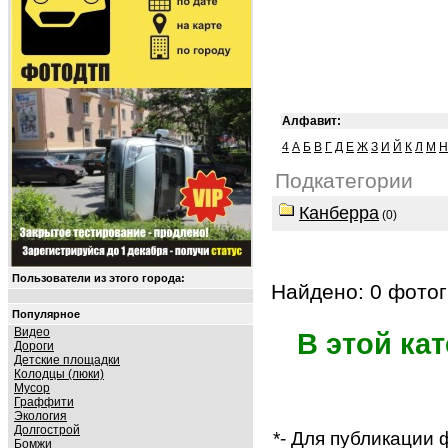
Алфавит:
4
А
Б
В
Г
Д
Е
Ж
З
И
Й
К
Л
М
Н
Подкатегории
Канберра
(0)
Пользователи из этого города:
Найдено: 0 фотог
Популярное
Видео
В этой ка
Дороги
Детские площадки
Колодцы (люки)
Мусор
Граффити
Экология
Долгострой
*- Для публикации
Бомжи