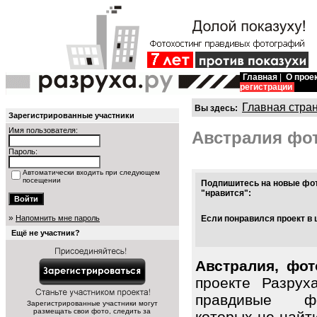
Главная
|
О прое
регистрации
Главная стра
Вы здесь:
Зарегистрированные участники
Имя пользователя:
Австралия фо
Пароль:
Автоматически входить при следующем
посещении
Подпишитесь на новые фот
"нравится":
»
Напомнить мне пароль
Если понравился проект в 
Ещё не участник?
Австралия, фот
проекте Разрух
правдивые фо
Зарегистрированные участники могут
размещать свои фото, следить за
которых не найт