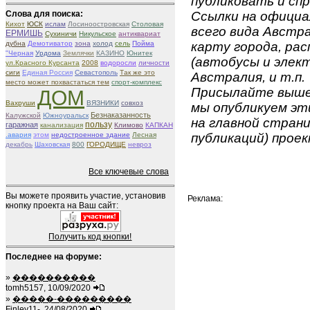
публиковать и спр
Слова для поиска:
Ссылки на официа
Кихот
ЮСК
ислам
Лосиноостровская
Столовая
всего вида Австра
ЕРМИШЬ
Сухиничи
Никульское
антиквариат
дубна
Демотиватор
зона
холод
сель
Пойма
карту города, ра
"Черная
Урдома
Землячки
КАЗИНО
Юнитек
(автобусы и элект
ул.Красного Курсанта
2008
водоросли
личности
сиги
Единая Россия
Севастополь
Так же это
Австралия, и т.п.
место может похвастаться тем
спорт-комплекс
Присылайте вышеу
ДОМ
Вахруши
ВЯЗНИКИ
совхоз
мы опубликуем эти
Безнаказанность
Калужской
Южноуральск
на главной страни
пользу
гаражная
канализация
Климово
КАПКАН
.авария
этом
недостроенное здание
Лесная
публикаций) проек
декабрь
Шаховская
800
ГОРОДИЩЕ
невроз
Все ключевые слова
Вы можете проявить участие, установив
Реклама:
кнопку проекта на Ваш сайт:
Получить код кнопки!
Последнее на форуме:
»
����������
tomh5157, 10/09/2020
»
�����-���������
Finley11-, 24/08/2020