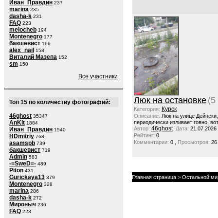
Иван_Правдин
237
marina
235
dasha-k
231
FAQ
223
melocheb
194
Montenegro
177
бакшевист
166
alex_nail
158
Виталий Мазепа
152
sm
150
Все участники
Люк на остановке
(5
Топ 15 по количеству фотографий:
Курск
Категория:
46ghost
Описание:
Люк на улице Дейнеки
35347
AnKit
периодически изливает говно, вот
1884
46ghost
Автор:
Дата:
21.07.2026
Иван_Правдин
1540
Рейтинг:
0
HDmitriy
768
,
Комментарии:
0
Просмотров:
26
asamspb
739
бакшевист
719
Admin
583
-=SweD=-
489
Piton
431
Gurickaya13
Главная страница
>
Остальной ми
379
Montenegro
328
marina
286
dasha-k
272
Мироныч
236
FAQ
223