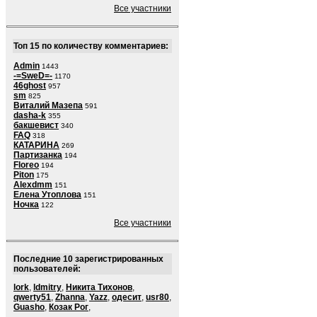
Все участники
Топ 15 по количеству комментариев:
Admin
1443
-=SweD=-
1170
46ghost
957
sm
825
Виталий Мазепа
591
dasha-k
355
бакшевист
340
FAQ
318
КАТАРИНА
269
Партизанка
194
Floreo
194
Piton
175
Alexdmm
151
Елена Утоплова
151
Ночка
122
Все участники
Последние 10 зарегистрированных
пользователей:
lork
,
ldmitry
,
Никита Тихонов
,
qwerty51
,
Zhanna
,
Yazz
,
одесит
,
usr80
,
Guasho
,
Козак Рог
,