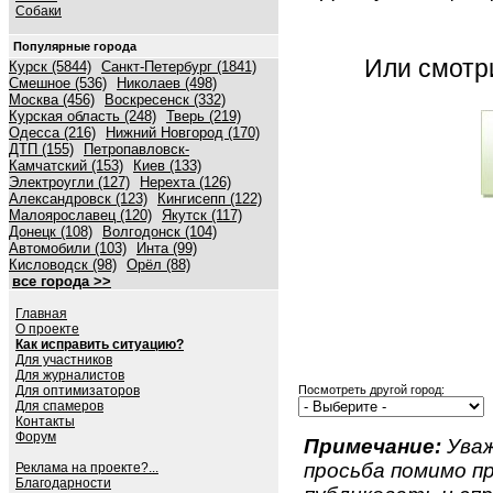
Собаки
Популярные города
Или смот
Курск (5844)
Санкт-Петербург (1841)
Смешное (536)
Николаев (498)
Москва (456)
Воскресенск (332)
Курская область (248)
Тверь (219)
Одесса (216)
Нижний Новгород (170)
ДТП (155)
Петропавловск-
Камчатский (153)
Киев (133)
Электроугли (127)
Нерехта (126)
Александровск (123)
Кингисепп (122)
Малоярославец (120)
Якутск (117)
Донецк (108)
Волгодонск (104)
Автомобили (103)
Инта (99)
Кисловодск (98)
Орёл (88)
все города >>
Главная
О проекте
Как исправить ситуацию?
Для участников
Для журналистов
Для оптимизаторов
Посмотреть другой город:
Для спамеров
Контакты
Форум
Примечание:
Уваж
просьба помимо 
Реклама на проекте?...
Благодарности