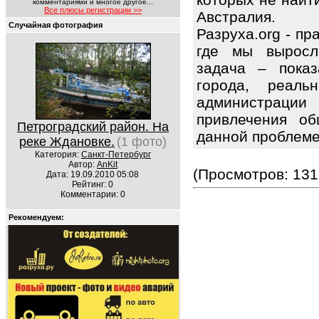
комментариями и многое другое...
Все плюсы регистрации >>
Австралия.
Случайная фотография
Разруха.org - п
где мы выросл
задача – показ
города, реаль
администрации
привлечения об
Петроградский район. На
данной проблем
реке Ждановке.
(1 фото)
Категория:
Санкт-Петербург
Автор:
AnKit
(Просмотров: 131
Дата: 19.09.2010 05:08
Рейтинг: 0
Комментарии: 0
Рекомендуем: