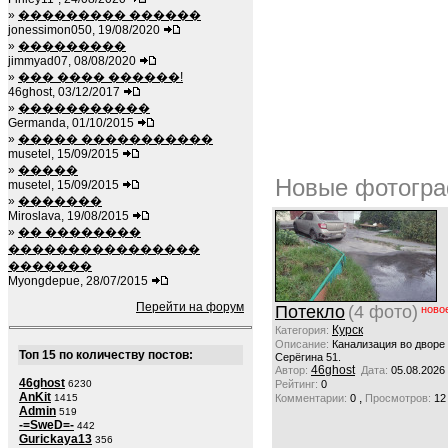
»
��������� ������
jonessimon050, 19/08/2020
»
���������
jimmyad07, 08/08/2020
»
��� ���� ������!
46ghost, 03/12/2017
»
�����������
Germanda, 01/10/2015
»
����� �����������
musetel, 15/09/2015
»
�����
Новые фотогра
musetel, 15/09/2015
»
�������
Miroslava, 19/08/2015
»
�� ��������
����������������
�������
Myongdepue, 28/07/2015
Перейти на форум
Потекло
(4 фото)
ново
Курск
Категория:
Описание:
Канализация во дворе
Топ 15 по количеству постов:
Серёгина 51.
46ghost
Автор:
Дата:
05.08.2026
46ghost
6230
Рейтинг:
0
AnKit
,
1415
Комментарии:
0
Просмотров:
12
Admin
519
-=SweD=-
442
Gurickaya13
356