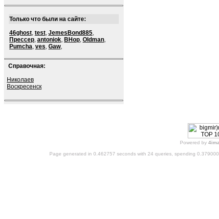
Только что были на сайте:
46ghost
,
test
,
JemesBond885
,
Прессер
,
antoniok
,
BHop
,
Oldman
,
Pumcha
,
ves
,
Gaw
,
Справочная:
Николаев
Воскресенск
Powered by
4im
Page generated in 0.462757 seconds with 24 queries, spending 0.37900