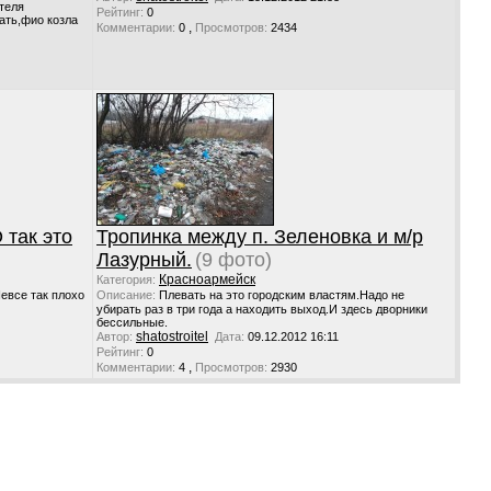
теля
Рейтинг:
0
ать,фио козла
,
Комментарии:
0
Просмотров:
2434
так это
Тропинка между п. Зеленовка и м/р
Лазурный.
(9 фото)
Красноармейск
Категория:
Невсе так плохо
Описание:
Плевать на это городским властям.Надо не
убирать раз в три года а находить выход.И здесь дворники
бессильные.
shatostroitel
Автор:
Дата:
09.12.2012 16:11
Рейтинг:
0
,
Комментарии:
4
Просмотров:
2930