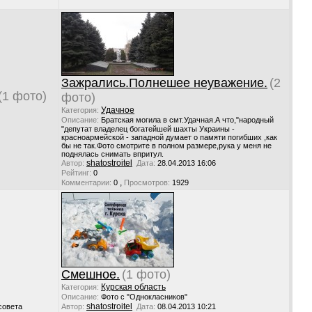
Зажрались.Полнешее неуважение.
(2
(1 фото)
фото)
Удачное
Категория:
Описание:
Братская могила в смт.Удачная.А что,"народный
"депутат владелец богатейшей шахты Украины -
красноармейской - западной думает о памяти погибших ,как
бы не так.Фото смотрите в полном размере,рука у меня не
поднялась снимать впритул.
shatostroitel
Автор:
Дата:
28.04.2013 16:06
Рейтинг:
0
,
Комментарии:
0
Просмотров:
1929
Смешное.
(1 фото)
Курская область
Категория:
Описание:
Фото с "Однокласников"
shatostroitel
совета
Автор:
Дата:
08.04.2013 10:21