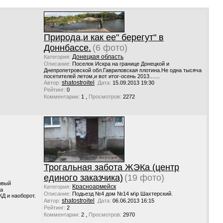
Природа,и как ее" берегут" в
Доннбассе.
(6 фото)
Донецкая область
Категория:
Описание:
Поселок Искра на границе Донецкой и
Днепропетровской обл.Гавриловская плотина.Не одна тысяча
посетителей летом,и вот итог-осень 2013.......
shatostroitel
Автор:
Дата:
15.09.2013 19:30
Рейтинг:
0
,
Комментарии:
1
Просмотров:
2272
Трогальная забота ЖЭКа (центр
единого заказчика)
(19 фото)
овый
Красноармейск
Категория:
ла
Описание:
Подьезд №4 дом №14 м\р Шахтерский.
ЖД и наоборот.
shatostroitel
Автор:
Дата:
06.06.2013 16:15
Рейтинг:
2
,
Комментарии:
2
Просмотров:
2970