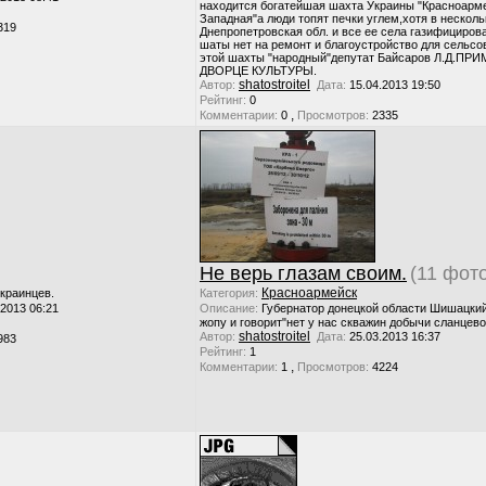
находится богатейшая шахта Украины "Красноарме
Западная"а люди топят печки углем,хотя в несколь
319
Днепропетровская обл. и все ее села газифициров
шаты нет на ремонт и благоустройство для сельсо
этой шахты "народный"депутат Байсаров Л.Д.ПР
ДВОРЦЕ КУЛЬТУРЫ.
shatostroitel
Автор:
Дата:
15.04.2013 19:50
Рейтинг:
0
,
Комментарии:
0
Просмотров:
2335
Не верь глазам своим.
(11 фот
Красноармейск
украинцев.
Категория:
.2013 06:21
Описание:
Губернатор донецкой области Шишацкий
жопу и говорит"нет у нас скважин добычи сланцево
shatostroitel
Автор:
Дата:
25.03.2013 16:37
983
Рейтинг:
1
,
Комментарии:
1
Просмотров:
4224