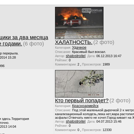
щики за два месяца
ХАЛАТНОСТЬ.
(2 фото)
 годами.
(6 фото)
Удачное
Категория:
Описание:
Красивый был вокзал.
ар перерыла.
shatostroitel
Автор:
Дата:
06.12.2013 16:47
.2014 15:28
Рейтинг:
0
,
Комментарии:
2
Просмотров:
1989
996
Кто первый попадет?
(2 фото)
Красноармейск
Категория:
Описание:
Под этой маленькой дырочкой 2-х метр
канализационный колодезь,люка нет,жара растопи
асфальт.Отвечать никто не хочет.Город кивает на 
и здесь.Территория
shatostroitel
Автор:
Дата:
04.07.2013 15:46
точно.
Рейтинг:
0
.2013 14:04
,
Комментарии:
0
Просмотров:
12330