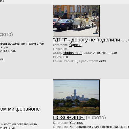
447
 фото)
"ДТП" - дорогу не поделили.....
стоит асфальт при таком слое
Одесса
Категория:
скоро.
Описание:
.2013 13:44
shatostroitel
Автор:
Дата:
29.04.2013 13:48
Рейтинг:
0
680
,
Комментарии:
0
Просмотров:
2439
том микрорайоне
ПОЗОРИЩЕ.
(6 фото)
Удачное
Категория:
ни частная собственость.
Описание:
На территории удачнянского сельского 
.2013 08:41