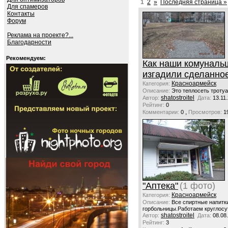
1
2
»
Последняя страница »
Для спамеров
Контакты
Форум
Реклама на проекте?...
Благодарности
Рекомендуем:
Как наши комуналь
изгадили сделанное
Красноармейск
Категория:
Описание:
Это теплосеть троту
shatostroitel
Автор:
Дата:
13.11
Рейтинг:
0
,
Комментарии:
0
Просмотров:
1
"Аптека"
(1 фото)
Красноармейск
Категория:
Описание:
Все спиртные напитк
горбольницы.Работаем круглосу
shatostroitel
Автор:
Дата:
08.08
Рейтинг:
3