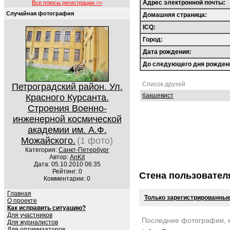
Адрес электронной почты:
Все плюсы регистрации >>
Случайная фотография
Домашняя страница:
ICQ:
Город:
Дата рождения:
До следующего дня рожден
Список друзей
Петроградский район. Ул.
бакшевист
Красного Курсанта.
Строения Военно-
инженерной космической
академии им. А.Ф.
Можайского.
(1 фото)
Категория:
Санкт-Петербург
Автор:
AnKit
Дата: 05.10.2010 06:35
Рейтинг: 0
Стена пользовател
Комментарии: 0
Главная
Только зарегистрированные
О проекте
Как исправить ситуацию?
Для участников
Последние фотографии, 
Для журналистов
Для оптимизаторов