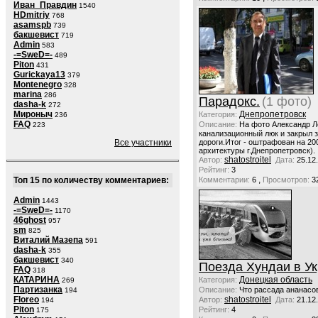
Иван_Правдин
1540
HDmitriy
768
asamspb
739
бакшевист
719
Admin
583
-=SweD=-
489
Piton
431
Gurickaya13
379
Montenegro
328
marina
286
Парадокс.
(1 фото)
dasha-k
272
Днепропетровск
Мироныч
Категория:
236
FAQ
Описание:
На фото Александр Л
223
канализационный люк и закрыл 
дороги.Итог - оштрафован на 20
Все участники
архитектуры г.Днепропетровск).
shatostroitel
Автор:
Дата:
25.12
Рейтинг:
3
,
Комментарии:
6
Просмотров:
3
Топ 15 по количеству комментариев:
Admin
1443
-=SweD=-
1170
46ghost
957
sm
825
Виталий Мазепа
591
dasha-k
355
бакшевист
340
Поезда Хундаи в Ук
FAQ
318
Донецкая область
КАТАРИНА
Категория:
269
Партизанка
Описание:
Что рассада ананасов
194
shatostroitel
Floreo
Автор:
Дата:
21.12
194
Piton
Рейтинг:
4
175