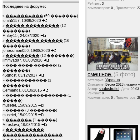
Рейтинг:
3
Последнее на форуме:
,
Комментарии:
0
Просмотров:
2
»
����������
(59 �������)
tomh5157, 10/09/2020
»
�����-���������
(12
�������)
Finley11-, 24/08/2020
»
��������� ������
(16
�������)
jonessimon050, 19/08/2020
»
���������
(12 �������)
jimmyad07, 08/08/2020
»
��� ���� ������!
(2
�������)
смешное.
(5 фото)
46ghost, 03/12/2017
Украина
Категория:
»
�����������
(3
Описание:
Весна 2013 глазами 
�������)
shatostroitel
Автор:
Дата:
29.03
Germanda, 01/10/2015
Рейтинг:
0
»
����� �����������
(1
,
Комментарии:
0
Просмотров:
2
�����)
musetel, 15/09/2015
»
�����
(3 �������)
musetel, 15/09/2015
»
�������
(1 �����)
Miroslava, 19/08/2015
»
�� ��������
����������������