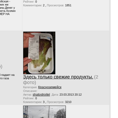
йская -
Рейтинг:
0
ких км
,
Комментарии:
2
Просмотров:
1851
аны.Денег у
вета.Хозяин
ИМЕР НА
о)
 падает на
Здесь только свежие продукты.
(2
го газа
фото)
Красноармейск
Категория:
Описание:
shatostroitel
Автор:
Дата:
23.03.2013 20:12
Рейтинг:
0
,
Комментарии:
3
Просмотров:
3210