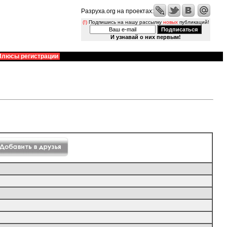
Разруха.org на проектах:
(!)
Подпишись на нашу рассылку
новых
публикаций!
И узнавай о них первым!
Плюсы регистрации