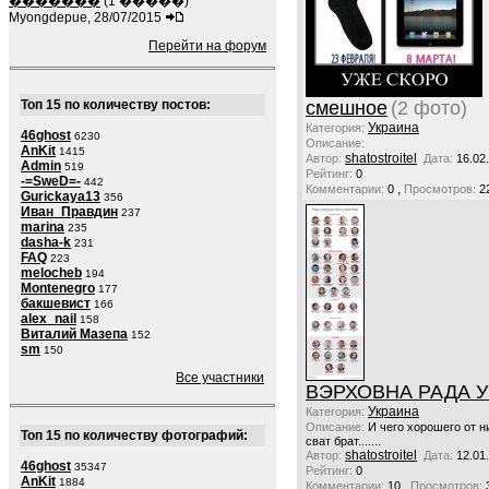
�������
(1 �����)
Myongdepue, 28/07/2015
Перейти на форум
смешное
(2 фото)
Топ 15 по количеству постов:
Украина
Категория:
46ghost
6230
Описание:
AnKit
1415
shatostroitel
Автор:
Дата:
16.02
Admin
519
Рейтинг:
0
-=SweD=-
442
,
Комментарии:
0
Просмотров:
2
Gurickaya13
356
Иван_Правдин
237
marina
235
dasha-k
231
FAQ
223
melocheb
194
Montenegro
177
бакшевист
166
alex_nail
158
Виталий Мазепа
152
sm
150
Все участники
ВЭРХОВНА РАДА 
Украина
Категория:
Описание:
И чего хорошего от н
Топ 15 по количеству фотографий:
сват брат.......
shatostroitel
Автор:
Дата:
12.01
46ghost
35347
Рейтинг:
0
AnKit
1884
,
Комментарии:
10
Просмотров: