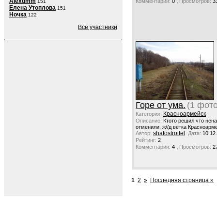
,
Alexdmm
Комментарии:
0
Просмотров:
3
151
Елена Утоплова
151
Ночка
122
Все участники
Горе от ума.
(1 фото
Красноармейск
Категория:
Описание:
Ктото решил что нена
отменили. ж//д ветка Красноарм
shatostroitel
Автор:
Дата:
10.12
Рейтинг:
2
,
Комментарии:
4
Просмотров:
2
1
2
»
Последняя страница »