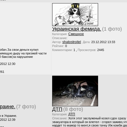
Украинская фемида.
(1 фото)
Смешное
Категория:
Описание:
shatostroitel
Автор:
Дата:
23.12.2012 13:33
Рейтинг:
0
обач.За свои деньги купил
,
Комментарии:
1
Просмотров:
2445
зияющую дыру на презжей части
0 баксов(за нарушение
.2012 12:30
261
раине.
(7 фото)
ДТП
(8 фото)
ДТП
Категория:
 в Украине.
Описание:
Хотя этот заслуженый козел сдох сразу
.2012 12:39
эвакуатора в который он влетел - сгорел заживо,чт
нардет то мажор то мент,я свою тачку Иж комби да