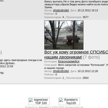
331
боюсь выгнать.Не о том речь;фото погибшего води
эвакуаттора убрали.Видео можно найти если поиск
Заяев.
shatostroitel
Автор:
Дата:
20.12.2012 19:13
Рейтинг:
0
,
Комментарии:
4
Просмотров:
3577
Вот уж кому огромное СПСИБО 
)
нашим дворникам!
(7 фото)
до здесь пригородные поезда и их
Красноармейск
Категория:
ейск-Дубово.
Описание:
Фото напротив остановки "Котельная". 
.2012 12:59
в нашем городе.
shatostroitel
Автор:
Дата:
10.12.2012 12:28
796
Рейтинг:
0
,
Комментарии:
1
Просмотров:
2563
Powered by
4images
© 2002-2020
4homepages.de