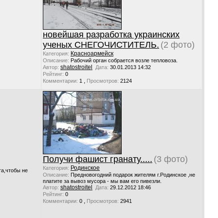
новейшая разработка украинских
ученых СНЕГОЧИСТИТЕЛЬ.
(2 фото)
Красноармейск
Категория:
Описание:
Рабочий орган собрается возле тепловоза.
shatostroitel
Автор:
Дата:
30.01.2013 14:32
Рейтинг:
0
,
Комментарии:
1
Просмотров:
2124
Получи фашист гранату.....
(3 фото)
Родинское
Категория:
та,чтобы не
Описание:
Предновогодний подарок жителям г.Родинское ,не
платите за вывоз мусора - мы вам его пивезли.
shatostroitel
Автор:
Дата:
29.12.2012 18:46
Рейтинг:
0
,
Комментарии:
0
Просмотров:
2941