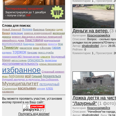
,
Комментарии:
1
Просмотров:
2
Слова для поиска:
Яхрома
Новый Уренгой
Вырлица
Кимовск
гадят
Деньги на ветер.
(3
Верея
пепелище
замена коммуникаций
железная
Красноармейск
Категория:
дорога
ремонт фасадов и нежилых помещений
Описание:
Вопрос - сколько про
Хвастовичи
аварийного дома
комунальная
укладки после ремонта?Отвечу 
псы
ВОЛОКОЛАМСК
Бардина
трамплин
ворота
shatostroitel
Автор:
Дата:
29.05
г.Темиртау
гараж
указатели
зона
п.Волово
Рейтинг:
0
торжок
радмир
Чаусово
пресс-лужба
,
Комментарии:
1
Просмотров:
2
территория МО Черная речка
спасите
бездомный
Мария
автостоянка
ОПАСНОСТЬ
полигоны
достопримечательность
улица пионерская
избранное
Странный ремонт
Арбузинка
Архангельск
Горький
кран
МОЙ
будущий кандидат в депутаты Зак.Собрания.
Муниципалитет
ЛЕГЕНДАРНЫЙ
васильевич
Сталинград
ценам
ХЛЕБ
название
Ложка дегтя на чис
Вы можете проявить участие, установив
кнопку проекта на Ваш сайт:
"Лазурный"
(1 фото)
Красноармейск
Категория:
Описание:
"Ничейное"ни города,
Получить код кнопки!
shatostroitel
Автор:
Дата:
24.04