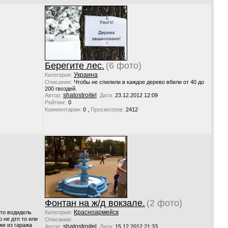
Берегите лес.
(6 фото)
Украина
Категория:
Описание:
Чтобы не спилили в каждое дерево вбили от 40 до
200 гвоздей.
shatostroitel
Автор:
Дата:
23.12.2012 12:09
Рейтинг:
0
,
Комментарии:
0
Просмотров:
2412
Фонтан на ж/д вокзале.
(2 фото)
Красноармейск
 то водидель
Категория:
о не дтп то или
Описание:
же из гаража
shatostroitel
Автор:
Дата:
15.12.2012 21:33