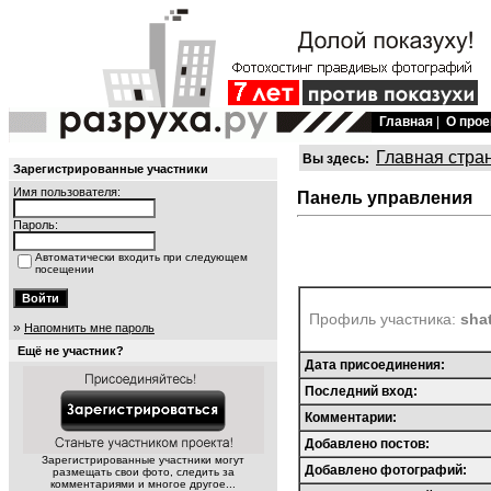
Главная
|
О прое
Главная стра
Вы здесь:
Зарегистрированные участники
Имя пользователя:
Панель управления
Пароль:
Автоматически входить при следующем
посещении
Профиль участника:
shat
»
Напомнить мне пароль
Ещё не участник?
Дата присоединения:
Последний вход:
Комментарии:
Добавлено постов:
Зарегистрированные участники могут
Добавлено фотографий:
размещать свои фото, следить за
комментариями и многое другое...