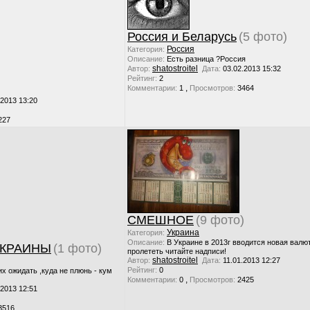
Россия и Беларусь
(5 фото)
Россия
Категория:
Описание:
Есть разница ?Россия
shatostroitel
Автор:
Дата:
03.02.2013 15:32
Рейтинг:
2
,
Комментарии:
1
Просмотров:
3464
.2013 13:20
227
СМЕШНОЕ
(9 фото)
Украина
Категория:
Описание:
В Украине в 2013г вводится новая валю
УКРАИНЫ
(1 фото)
пролететь читайте надписи!
shatostroitel
Автор:
Дата:
11.01.2013 12:27
Рейтинг:
0
их ожидать ,куда не плюнь - кум
,
Комментарии:
0
Просмотров:
2425
.2013 12:51
3516