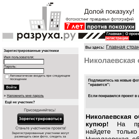
Главная
|
О прое
регистрации
Главная стра
Вы здесь:
Зарегистрированные участники
Имя пользователя:
Николаевская 
Пароль:
Автоматически входить при следующем
посещении
Подпишитесь на новые фот
"нравится":
»
Напомнить мне пароль
Если понравился проект в 
Ещё не участник?
Николаевская о
купюр!
На про
найдете тольк
Зарегистрированные участники могут
размещать свои фото, следить за
Николаевская о