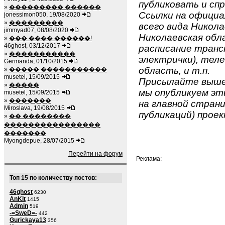
публиковать и спр
»
��������� ������
Ссылки на официа
jonessimon050, 19/08/2020
»
���������
всего вида Никола
jimmyad07, 08/08/2020
Николаевская обла
»
��� ���� ������!
46ghost, 03/12/2017
расписание транс
»
�����������
электрички), теле
Germanda, 01/10/2015
область, и т.п.
»
����� �����������
musetel, 15/09/2015
Присылайте вышеу
»
�����
мы опубликуем эти
musetel, 15/09/2015
»
�������
на главной страни
Miroslava, 19/08/2015
публикаций) проек
»
�� ��������
����������������
�������
Myongdepue, 28/07/2015
Перейти на форум
Реклама:
Топ 15 по количеству постов:
46ghost
6230
AnKit
1415
Admin
519
-=SweD=-
442
Gurickaya13
356