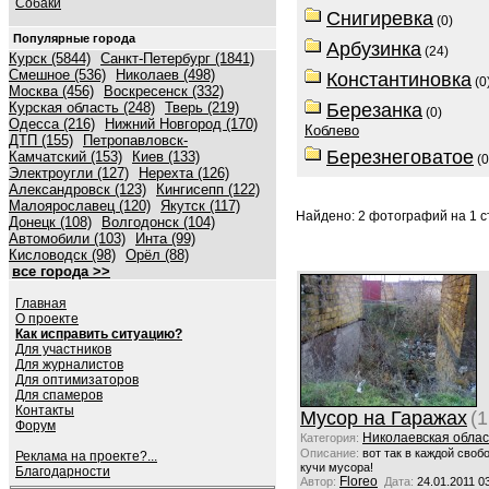
Собаки
Снигиревка
(0)
Популярные города
Арбузинка
(24)
Курск (5844)
Санкт-Петербург (1841)
Смешное (536)
Николаев (498)
Константиновка
(0
Москва (456)
Воскресенск (332)
Курская область (248)
Тверь (219)
Березанка
(0)
Одесса (216)
Нижний Новгород (170)
Коблево
ДТП (155)
Петропавловск-
Березнеговатое
Камчатский (153)
Киев (133)
(0
Электроугли (127)
Нерехта (126)
Александровск (123)
Кингисепп (122)
Малоярославец (120)
Якутск (117)
Найдено: 2 фотографий на 1 ст
Донецк (108)
Волгодонск (104)
Автомобили (103)
Инта (99)
Кисловодск (98)
Орёл (88)
все города >>
Главная
О проекте
Как исправить ситуацию?
Для участников
Для журналистов
Для оптимизаторов
Для спамеров
Контакты
Мусор на Гаражах
(
Форум
Николаевская облас
Категория:
Описание:
вот так в каждой своб
Реклама на проекте?...
кучи мусора!
Благодарности
Floreo
Автор:
Дата:
24.01.2011 0