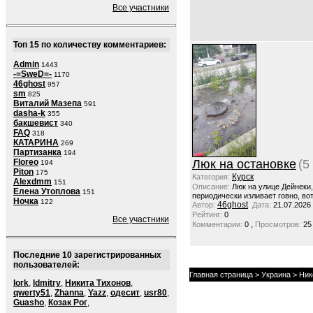
Все участники
Топ 15 по количеству комментариев:
Admin
1443
-=SweD=-
1170
46ghost
957
sm
825
Виталий Мазепа
591
dasha-k
355
бакшевист
340
FAQ
318
КАТАРИНА
269
Партизанка
194
Floreo
Люк на остановке
(5
194
Piton
175
Курск
Категория:
Alexdmm
151
Описание:
Люк на улице Дейнеки
Елена Утоплова
151
периодически изливает говно, вот
Ночка
122
46ghost
Автор:
Дата:
21.07.2026
Рейтинг:
0
Все участники
,
Комментарии:
0
Просмотров:
25
Последние 10 зарегистрированных
пользователей:
Главная страница
>
Украина
> Ник
lork
,
ldmitry
,
Никита Тихонов
,
qwerty51
,
Zhanna
,
Yazz
,
одесит
,
usr80
,
Guasho
,
Козак Рог
,