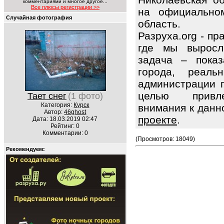
комментариями и многое другое...
Все плюсы регистрации >>
на официальном
Случайная фотография
область.
Разруха.org - п
где мы выросл
задача – показ
города, реаль
администрации г
целью привле
Тает снег
(1 фото)
Категория:
Курск
внимания к данн
Автор:
46ghost
проекте
.
Дата: 18.03.2019 02:47
Рейтинг: 0
Комментарии: 0
(Просмотров: 18049)
Рекомендуем: