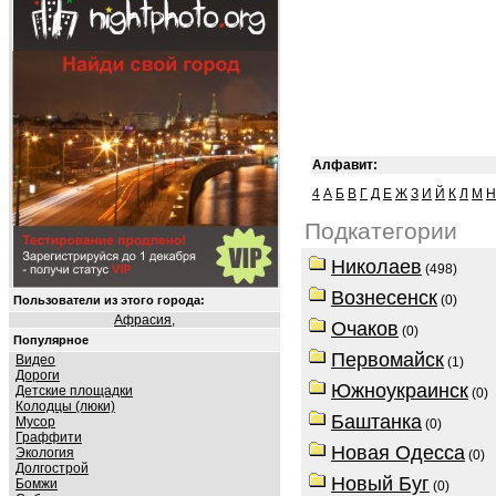
Алфавит:
4
А
Б
В
Г
Д
Е
Ж
З
И
Й
К
Л
М
Н
Подкатегории
Николаев
(498)
Вознесенск
(0)
Пользователи из этого города:
Афрасия
,
Очаков
(0)
Популярное
Первомайск
Видео
(1)
Дороги
Южноукраинск
Детские площадки
(0)
Колодцы (люки)
Баштанка
Мусор
(0)
Граффити
Новая Одесса
Экология
(0)
Долгострой
Новый Буг
Бомжи
(0)