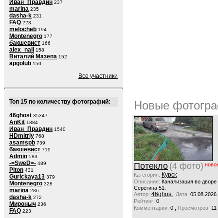
Иван_Правдин
237
marina
235
dasha-k
231
FAQ
223
melocheb
194
Montenegro
177
бакшевист
166
alex_nail
158
Виталий Мазепа
152
apgolub
150
Все участники
Топ 15 по количеству фотографий:
Новые фотогра
46ghost
35347
AnKit
1884
Иван_Правдин
1540
HDmitriy
768
asamspb
739
бакшевист
719
Admin
583
-=SweD=-
489
Потекло
(4 фото)
ново
Piton
431
Курск
Категория:
Gurickaya13
379
Описание:
Канализация во дворе
Montenegro
328
Серёгина 51.
marina
286
46ghost
Автор:
Дата:
05.08.2026
dasha-k
272
Рейтинг:
0
Мироныч
236
,
Комментарии:
0
Просмотров:
11
FAQ
223