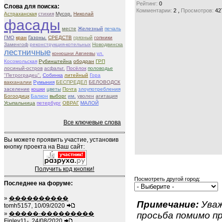
Рейтинг:
0
Слова для поиска:
,
Комментарии:
2
Просмотров:
42
Астраханская
стихия
Мусор.
Николай
фасады
месте
Железный
печаль
ГМО
кран
Газоны.
СРЕДСТВ
грязный
гопники
Заменгоф
реконструкция-котельных
Новодвинска
лестничные
конюшни Авгиевы
ул.
Косомольская
Рубинштейна
ободран
ГРП
лосиный-остров
асфальт.
Посёлок
половодье
"Петроградец".
Собинка
литейный
Гора
вакханалии
Румыния
БЕСПРЕДЕЛ
БЕЛОВОДСК
заселение
кошки
цветы
Почта
злоупотребления
Богоодицк
Балкон
выборг
им.
уволен
агитация
Усыпальница
петербург
ОВРАГ
МАЛОЙ
Все ключевые слова
Вы можете проявить участие, установив
кнопку проекта на Ваш сайт:
Получить код кнопки!
Посмотреть другой город:
Последнее на форуме:
»
����������
Примечание:
Уваж
tomh5157, 10/09/2020
»
�����-���������
просьба помимо 
Finley11-, 24/08/2020