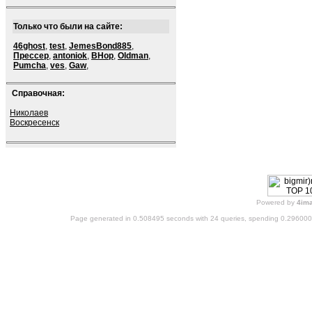
Только что были на сайте:
46ghost
,
test
,
JemesBond885
,
Прессер
,
antoniok
,
BHop
,
Oldman
,
Pumcha
,
ves
,
Gaw
,
Справочная:
Николаев
Воскресенск
Powered by
4im
Page generated in 0.508495 seconds with 24 queries, spending 0.29600