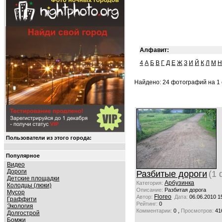
Алфавит:
4
А
Б
В
Г
Д
Е
Ж
З
И
Й
К
Л
М
Н
Найдено: 24 фотографий на 1 
Пользователи из этого города:
Популярное
Видео
Дороги
Разбитые дороги
(1 
Детские площадки
Арбузинка
Категория:
Колодцы (люки)
Описание:
Разбитая дорога
Мусор
Floreo
Автор:
Дата:
06.06.2010 1
Граффити
Рейтинг:
0
Экология
,
Комментарии:
0
Просмотров:
41
Долгострой
Бомжи