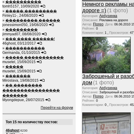
»
����������
Немного рекламы н
tomh5157, 10/09/2020
дороге =)
(1 фото)
»
�����-���������
Finley11-, 24/08/2020
Арбузинка
Категория:
»
��������� ������
Описание:
Реклама на дороге
Floreo
Автор:
Дата:
06.06.2010 1
jonessimon050, 19/08/2020
Рейтинг:
0
»
���������
,
Комментарии:
1
Просмотров:
47
jimmyad07, 08/08/2020
»
��� ���� ������!
46ghost, 03/12/2017
»
�����������
Germanda, 01/10/2015
»
����� �����������
musetel, 15/09/2015
»
�����
musetel, 15/09/2015
Заброшеный и разо
»
�������
Miroslava, 19/08/2015
дом
(1 фото)
»
�� ��������
Арбузинка
Категория:
����������������
Описание:
Заброшеный и разобр
�������
Floreo
Автор:
Дата:
06.06.2010 1
Myongdepue, 28/07/2015
Рейтинг:
0
,
Комментарии:
0
Просмотров:
45
Перейти на форум
Топ 15 по количеству постов:
46ghost
6230