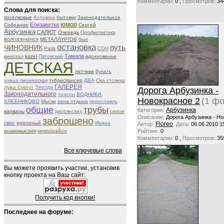
,
Комментарии:
0
Просмотров:
34
Слова для поиска:
поселковые
Коломна
бытовки
Законодательное
юмор
Елизаветка
Собрание
Сергей
Арбузинка
САЛЮТ
Очередь
Профилактика
волгореченск
МЕТАЛЛУРГОВ
был
остановка
путь
ЧИНОВНИК
Paris
СОН
Тамала
кинозал
kozel
Пятовский
вдохновенье
ДЕТСКАЯ
летчики
бухать
улица пионерская
тубдиспансер
ДВА
Ока стоянка
Звезда
ГАЛЕРЕЯ
лужа Сургут
Дорога Арбузинка -
Законодательного
трассы
ВОДНИКИ-
Новокрасное 2
(1 фо
ХЛЕБНИКОВО
Мыски
зона отдыха
переславль
общие
трубы
Арбузинка
Категория:
варвары
дворянских
серое
Описание:
Дорога Арбузинка - Н
заброшено
смог
мурорный
Ирина
Floreo
Автор:
Дата:
06.06.2010 1
инакомыслия
микрорайон
Рейтинг:
0
,
Комментарии:
0
Просмотров:
35
Все ключевые слова
Вы можете проявить участие, установив
кнопку проекта на Ваш сайт:
Получить код кнопки!
Последнее на форуме: