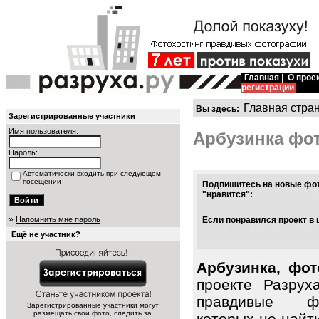
Главная
|
О прое
регистрации
Главная стра
Вы здесь:
Зарегистрированные участники
Имя пользователя:
Арбузинка фо
Пароль:
Автоматически входить при следующем
посещении
Подпишитесь на новые фот
"нравится":
»
Напомнить мне пароль
Если понравился проект в 
Ещё не участник?
Арбузинка, фот
проекте Разрух
правдивые фо
Зарегистрированные участники могут
размещать свои фото, следить за
которых не найт