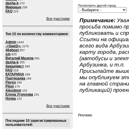
dasha-k
272
Посмотреть другой город:
Мироныч
236
FAQ
223
Все участники
Примечание:
Уваж
просьба помимо 
публиковать и спр
Топ 15 по количеству комментариев:
Ссылки на официа
Admin
1443
всего вида Арбузин
-=SweD=-
1170
46ghost
957
карту города, ра
sm
825
(автобусы и элект
Виталий Мазепа
591
dasha-k
355
Арбузинка, и т.п.
бакшевист
340
Присылайте вышеу
FAQ
318
КАТАРИНА
269
мы опубликуем эти
Партизанка
194
Floreo
на главной страни
194
Piton
175
публикаций) проек
Alexdmm
151
Елена Утоплова
151
Ночка
122
Все участники
Реклама:
Последние 10 зарегистрированных
пользователей: