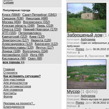
Собаки
Популярные города
Курск (5844)
Санкт-Петербург (1841)
Смешное (536)
Николаев (498)
Москва (456)
Воскресенск (332)
Курская область (248)
Тверь (219)
Одесса (216)
Нижний Новгород (170)
ДТП (155)
Петропавловск-
Заброшеный дом
(1
Камчатский (153)
Киев (133)
Арбузинка
Категория:
Электроугли (127)
Нерехта (126)
Описание:
Один из заброшеных 
Александровск (123)
Кингисепп (122)
Арбузинке
Малоярославец (120)
Якутск (117)
Floreo
Автор:
Дата:
06.06.2010 1
Донецк (108)
Волгодонск (104)
Рейтинг:
0
Автомобили (103)
Инта (99)
,
Комментарии:
0
Просмотров:
38
Кисловодск (98)
Орёл (88)
все города >>
Главная
О проекте
Как исправить ситуацию?
Для участников
Для журналистов
Для оптимизаторов
Для спамеров
Мусор
(1 фото)
Контакты
Арбузинка
Категория:
Форум
Описание:
Много мусора по доро
Floreo
Автор:
Дата:
06.06.2010 1
Реклама на проекте?...
Рейтинг:
0
Благодарности