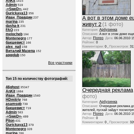
AnKit
1415
Admin
519
-=SweD=-
442
Gurickaya13
356
А вот в этом доме 
Иван_Правдин
237
marina
235
живут 2
(1 фото)
dasha-k
231
Арбузинка
FAQ
Категория:
223
melocheb
Описание:
А вот в этом доме ещ
194
Floreo
Montenegro
Автор:
Дата:
06.06.2010 1
177
бакшевист
Рейтинг:
0
166
,
alex_nail
Комментарии:
0
Просмотров:
31
158
Виталий Мазепа
152
apgolub
150
Все участники
Топ 15 по количеству фотографий:
46ghost
35347
Очередная реклама
AnKit
1884
Иван_Правдин
фото)
1540
HDmitriy
768
Арбузинка
Категория:
asamspb
739
Описание:
Очередная реклама дл
бакшевист
719
жителей, пускай зайдут посмотря
Admin
583
Floreo
Автор:
Дата:
06.06.2010 1
-=SweD=-
489
Рейтинг:
0
Piton
431
,
Комментарии:
0
Просмотров:
32
Gurickaya13
379
Montenegro
328
marina
286