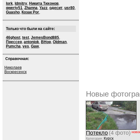
lork
,
ldmitry
,
Никита Тихонов
,
qwerty51
,
Zhanna
,
Yazz
,
одесит
,
usr80
,
Guasho
,
Козак Рог
,
Только что были на сайте:
46ghost
,
test
,
JemesBond885
,
Прессер
,
antoniok
,
BHop
,
Oldman
,
Pumcha
,
ves
,
Gaw
,
Справочная:
Николаев
Воскресенск
Новые фотогра
Потекло
(4 фото)
ново
Курск
Категория: