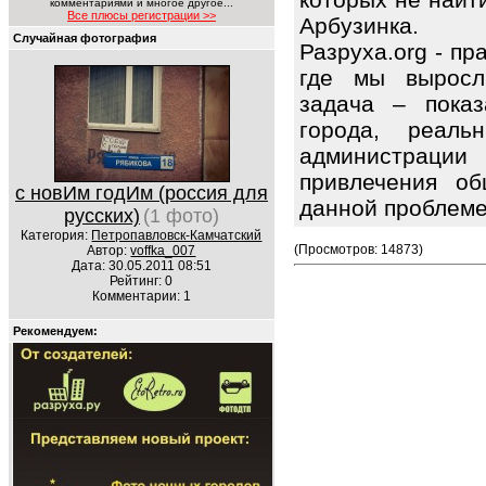
комментариями и многое другое...
Все плюсы регистрации >>
Арбузинка.
Случайная фотография
Разруха.org - п
где мы выросл
задача – показ
города, реаль
администрации
привлечения об
с новИм годИм (россия для
данной проблем
русских)
(1 фото)
Категория:
Петропавловск-Камчатский
(Просмотров: 14873)
Автор:
voffka_007
Дата: 30.05.2011 08:51
Рейтинг: 0
Комментарии: 1
Рекомендуем: