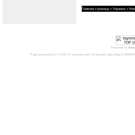
Главная страница
>
Украина
>
Ник
Powered by
4im
Page generated in 0.510714 seconds with 24 queries, spending 0.38600