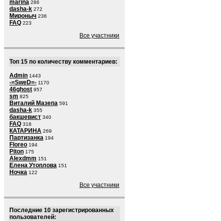
marina
286
dasha-k
272
Мироныч
236
FAQ
223
Все участники
Топ 15 по количеству комментариев:
Admin
1443
-=SweD=-
1170
46ghost
957
sm
825
Виталий Мазепа
591
dasha-k
355
бакшевист
340
FAQ
318
КАТАРИНА
269
Партизанка
194
Floreo
194
Piton
175
Alexdmm
151
Елена Утоплова
151
Ночка
122
Все участники
Последние 10 зарегистрированных
пользователей: