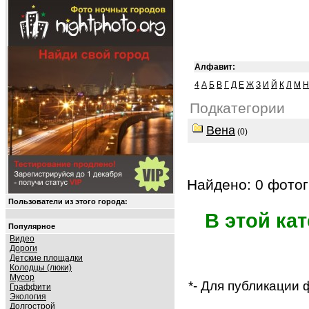
Алфавит:
4
А
Б
В
Г
Д
Е
Ж
З
И
Й
К
Л
М
Н
Подкатегории
Вена
(0)
Найдено: 0 фотог
Пользователи из этого города:
В этой ка
Популярное
Видео
Дороги
Детские площадки
Колодцы (люки)
Мусор
*- Для публикации
Граффити
Экология
Долгострой