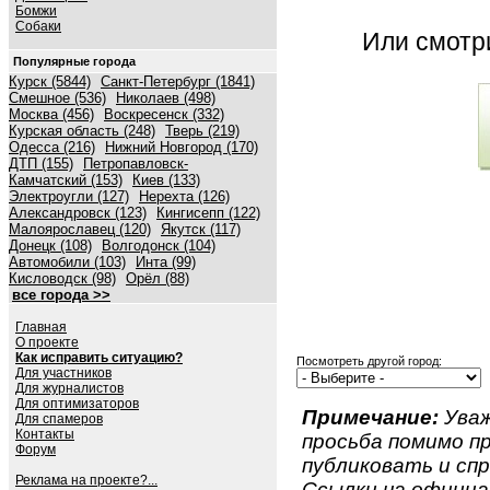
Бомжи
Собаки
Или смот
Популярные города
Курск (5844)
Санкт-Петербург (1841)
Смешное (536)
Николаев (498)
Москва (456)
Воскресенск (332)
Курская область (248)
Тверь (219)
Одесса (216)
Нижний Новгород (170)
ДТП (155)
Петропавловск-
Камчатский (153)
Киев (133)
Электроугли (127)
Нерехта (126)
Александровск (123)
Кингисепп (122)
Малоярославец (120)
Якутск (117)
Донецк (108)
Волгодонск (104)
Автомобили (103)
Инта (99)
Кисловодск (98)
Орёл (88)
все города >>
Главная
О проекте
Как исправить ситуацию?
Посмотреть другой город:
Для участников
Для журналистов
Для оптимизаторов
Примечание:
Уваж
Для спамеров
Контакты
просьба помимо 
Форум
публиковать и спр
Реклама на проекте?...
Ссылки на официа