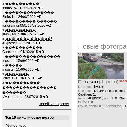
»
����������
tomh5157, 10/09/2020
»
�����-���������
Finley11-, 24/08/2020
»
��������� ������
jonessimon050, 19/08/2020
»
���������
jimmyad07, 08/08/2020
»
��� ���� ������!
46ghost, 03/12/2017
Новые фотогра
»
�����������
Germanda, 01/10/2015
»
����� �����������
musetel, 15/09/2015
»
�����
musetel, 15/09/2015
»
�������
Miroslava, 19/08/2015
Потекло
(4 фото)
ново
»
�� ��������
Курск
Категория:
����������������
Описание:
Канализация во дворе
�������
Серёгина 51.
Myongdepue, 28/07/2015
46ghost
Автор:
Дата:
05.08.2026
Рейтинг:
0
Перейти на форум
,
Комментарии:
0
Просмотров:
11
Топ 15 по количеству постов:
46ghost
6230