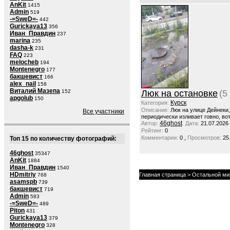
AnKit
1415
Admin
519
-=SweD=-
442
Gurickaya13
356
Иван_Правдин
237
marina
235
dasha-k
231
FAQ
223
melocheb
194
Montenegro
177
бакшевист
166
alex_nail
158
Виталий Мазепа
152
Люк на остановке
(5
apgolub
150
Курск
Категория:
Описание:
Люк на улице Дейнеки
Все участники
периодически изливает говно, вот
46ghost
Автор:
Дата:
21.07.2026
Рейтинг:
0
,
Комментарии:
0
Просмотров:
25
Топ 15 по количеству фотографий:
46ghost
35347
AnKit
1884
Иван_Правдин
1540
HDmitriy
Главная страница
>
Остальной ми
768
asamspb
739
бакшевист
719
Admin
583
-=SweD=-
489
Piton
431
Gurickaya13
379
Montenegro
328