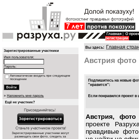
Главная
|
О прое
регистрации
Главная стра
Вы здесь:
Зарегистрированные участники
Имя пользователя:
Австрия фото
Пароль:
Автоматически входить при следующем
посещении
Подпишитесь на новые фот
"нравится":
»
Напомнить мне пароль
Если понравился проект в 
Ещё не участник?
Австрия, фото
проекте Разрух
правдивые фото
Зарегистрированные участники могут
размещать свои фото, следить за
не найти на офиц