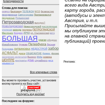
Благодарности
всего вида Австри
Слова для поиска:
карту города, ра
невроз
Белгород
ТЕЛЕФОН
М-53
безвластие
(автобусы и элект
передвижные
Святогоровка
Припарковался
продажные
Ропшинская
Австрия, и т.п.
Петрозаводская
выгодно?
Присылайте вышеу
Новоладожская
Нижегородской
расселенные
ПЕТРОГРАДСКОЙ
утилизая
аренда
тендеры
мы опубликуем эти
АРКА
Маслоцех
бордюр
ул. Съезжинская
котэ
на главной страни
БОЛЬШАЯ
ураган
ободран
публикаций) проек
Петербурга
Измайловское
Чучково
Лесная
забор
НЕДОСТРОЙ
Голодовка
ЛИТВИНОВКА
АСФАЛЬТ
дорги
ОБЩЕЖИТИЕ
Армии.
форме
заселение нелегалов
Выхино
Изба
номера
ЦЕНТРЕ
контракты
ДПМК
случайного
киса
Реклама:
умывается
Все ключевые слова
Вы можете проявить участие, установив
кнопку проекта на Ваш сайт:
Получить код кнопки!
Последнее на форуме: