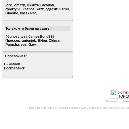
lork
,
ldmitry
,
Никита Тихонов
,
qwerty51
,
Zhanna
,
Yazz
,
одесит
,
usr80
,
Guasho
,
Козак Рог
,
Только что были на сайте:
46ghost
,
test
,
JemesBond885
,
Прессер
,
antoniok
,
BHop
,
Oldman
,
Pumcha
,
ves
,
Gaw
,
Справочная:
Николаев
Воскресенск
Powered by
4im
Page generated in 0.399743 seconds with 24 queries, spending 0.31400