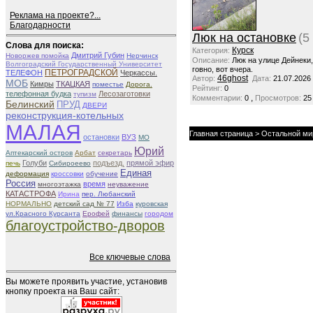
Реклама на проекте?...
Благодарности
Люк на остановке
(5
Слова для поиска:
Курск
Категория:
Дмитрий Губин
Новоржев помойка
Нерчинск
Описание:
Люк на улице Дейнеки
Волгоградский Государственный Университет
говно, вот вчера.
ПЕТРОГРАДСКОЙ
ТЕЛЕФОН
Черкассы.
46ghost
Автор:
Дата:
21.07.2026
МОБ
Кимры
ТКАЦКАЯ
поместье
Дорога.
Рейтинг:
0
телефонная будка
Лесозаготовки
тупизм
,
Комментарии:
0
Просмотров:
25
Белинский
ПРУД
ДВЕРИ
реконструкция-котельных
МАЛАЯ
Главная страница
>
Остальной ми
остановки
ВУЗ
МО
Юрий
Аптекарский остров
Арбат
секретарь
Голуби
подъезд.
прямой эфир
печь
Сибирoeево
Единая
деформация
кроссовки
обучение
Россия
время
многоэтажка
неуважение
КАТАСТРОФА
Ирина
пер. Любанский
НОРМАЛЬНО
детский сад № 77
Изба
куровская
ул.Красного Курсанта
Ерофей
финансы
городом
благоустройство-дворов
Все ключевые слова
Вы можете проявить участие, установив
кнопку проекта на Ваш сайт: