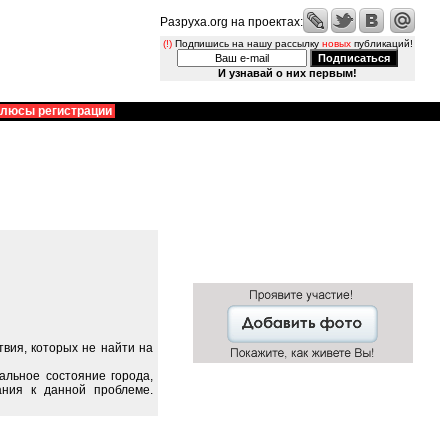
Разруха.org на проектах:
(!)
Подпишись на нашу рассылку
новых
публикаций!
И узнавай о них первым!
люсы регистрации
вия, которых не найти на
альное состояние города,
ания к данной проблеме.