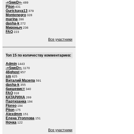
-=SweD=-
489
Piton
431
Gurickaya13
379
Montenegro
328
marina
286
dasha-k
272
Мироныч
236
FAQ
223
Все участники
Топ 15 по количеству комментариев:
Admin
1443
-=SweD=-
1170
46ghost
957
sm
825
Виталий Мазепа
591
dasha-k
355
бакшевист
340
FAQ
318
КАТАРИНА
269
Партизанка
194
Floreo
194
Piton
175
Alexdmm
151
Елена Утоплова
151
Ночка
122
Все участники