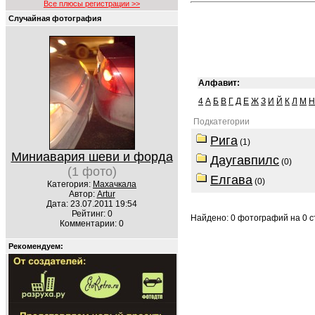
Все плюсы регистрации >>
Случайная фотография
Алфавит:
4
А
Б
В
Г
Д
Е
Ж
З
И
Й
К
Л
М
Н
Подкатегории
Рига
(1)
Миниавария шеви и форда
Даугавпилс
(0)
(1 фото)
Елгава
(0)
Категория:
Махачкала
Автор:
Artur
Дата: 23.07.2011 19:54
Рейтинг: 0
Найдено: 0 фотографий на 0 ст
Комментарии: 0
Рекомендуем: