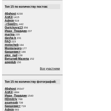
Топ 15 по количеству постов:
46ghost
6230
AnKit
1415
Admin
519
-=SweD=-
442
Gurickaya13
356
Иван_Правдин
237
marina
235
dasha-k
231
FAQ
223
melocheb
194
Montenegro
177
бакшевист
166
alex_nail
158
Виталий Мазепа
152
apgolub
150
Все участники
Топ 15 по количеству фотографий:
46ghost
35347
AnKit
1884
Иван_Правдин
1540
HDmitriy
768
asamspb
739
бакшевист
719
Admin
583