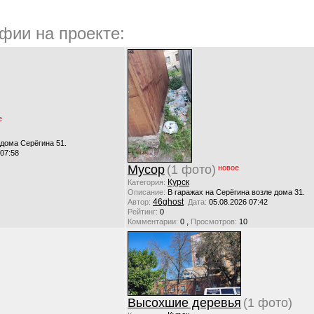
фии на проекте:
е
 дома Серёгина 51.
 07:58
Мусор
(1 фото)
новое
Курск
Категория:
Описание:
В гаражах на Серёгина возле дома 31.
46ghost
Автор:
Дата:
05.08.2026 07:42
Рейтинг:
0
,
Комментарии:
0
Просмотров:
10
Высохшие деревья
(1 фото)