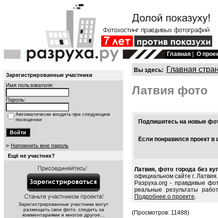
Главная
|
О прое
Главная стра
Вы здесь:
Зарегистрированные участники
Имя пользователя:
Латвия фото
Пароль:
Автоматически входить при следующем
посещении
Подпишитесь на новые фото
Если понравился проект в 
»
Напомнить мне пароль
Ещё не участник?
Латвия, фото города без ку
официальном сайте г. Латвия.
Разруха.org - правдивые фо
реальные результаты рабо
Подробнее о проекте
.
Зарегистрированные участники могут
размещать свои фото, следить за
(Просмотров: 11488)
комментариями и многое другое...