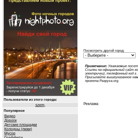
Посмотреть другой город:
Примечание:
Уважаемые посети
Ссылки на официальный сайт гор
электрички), телефонный код г. 
Присылайте вышеуказанное нам в
проекта Разруха.org.
Пользователи из этого города:
Реклама:
szem
,
Популярное
Видео
Дороги
Детские площадки
Колодцы (люки)
Мусор
Граффити