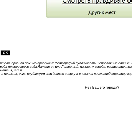
тели, просьба помимо правдивых фотографий публиковать и справочные данные, т
ода (скорее всего вида Латвия.ру или Латвия.ru), на карту города, расписание тр
Латвия, и т.п.
 письмах, и мы опубликуем эти данные вверху в описании на главной странице гор
Нет Вашего города?