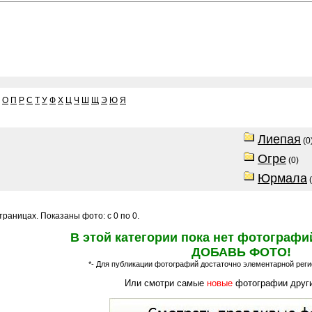
О
П
Р
С
Т
У
Ф
Х
Ц
Ч
Ш
Щ
Э
Ю
Я
Лиепая
(0
Огре
(0)
Юрмала
(
раницах. Показаны фото: с 0 по 0.
В этой категории пока нет фотографи
ДОБАВЬ ФОТО!
*- Для публикации фотографий достаточно элементарной регис
Или смотри самые
новые
фотографии други