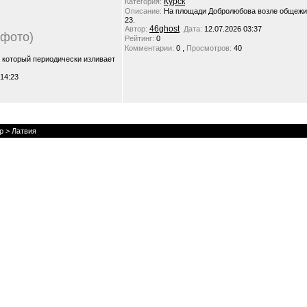
Курск
Категория:
Описание:
На площади Добролюбова возле общежи
23.
46ghost
Автор:
Дата:
12.07.2026 03:37
 фото)
Рейтинг:
0
,
Комментарии:
0
Просмотров:
40
, который периодически изливает
 14:23
р
> Латвия