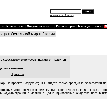
Расширенный поиск
кте
|
Новые фото
|
Популярные фото
|
Комментарии
|
Наши участники
|
П
ница
>
Остальной мир
> Латвия
 с доставкой в фейсбук - нажмите "нравится":
целом - нажмите:
Нравится
пюр!
На проекте Разруха.org Вы найдете только правдивые фотографии Лат
тографии мест, где мы выросли, живём. Наша общая задача – показать ре
ты администрации г. Латвия с целью привлечения общественного вним