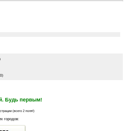
)
0)
й. Будь первым!
трации (всего 2 поля!)
х городов: