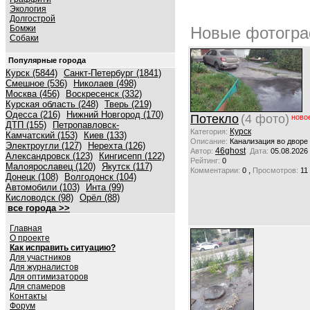
Экология
Долгострой
Бомжи
Новые фотогра
Собаки
Популярные города
Курск (5844)
Санкт-Петербург (1841)
Смешное (536)
Николаев (498)
Москва (456)
Воскресенск (332)
Курская область (248)
Тверь (219)
Одесса (216)
Нижний Новгород (170)
Потекло
(4 фото)
ново
ДТП (155)
Петропавловск-
Курск
Категория:
Камчатский (153)
Киев (133)
Описание:
Канализация во дворе
Электроугли (127)
Нерехта (126)
46ghost
Автор:
Дата:
05.08.2026
Александровск (123)
Кингисепп (122)
Рейтинг:
0
Малоярославец (120)
Якутск (117)
,
Комментарии:
0
Просмотров:
11
Донецк (108)
Волгодонск (104)
Автомобили (103)
Инта (99)
Кисловодск (98)
Орёл (88)
все города >>
Главная
О проекте
Как исправить ситуацию?
Для участников
Для журналистов
Для оптимизаторов
Для спамеров
Контакты
Форум