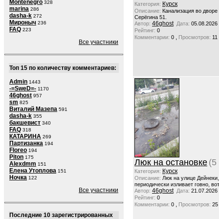
Montenegro
328
Курск
Категория:
marina
286
Описание:
Канализация во дворе
dasha-k
272
Серёгина 51.
Мироныч
236
46ghost
Автор:
Дата:
05.08.2026
FAQ
223
Рейтинг:
0
,
Комментарии:
0
Просмотров:
11
Все участники
Топ 15 по количеству комментариев:
Admin
1443
-=SweD=-
1170
46ghost
957
sm
825
Виталий Мазепа
591
dasha-k
355
бакшевист
340
FAQ
318
КАТАРИНА
269
Партизанка
194
Floreo
194
Piton
175
Люк на остановке
(5
Alexdmm
151
Елена Утоплова
Курск
151
Категория:
Ночка
122
Описание:
Люк на улице Дейнеки
периодически изливает говно, вот
Все участники
46ghost
Автор:
Дата:
21.07.2026
Рейтинг:
0
,
Комментарии:
0
Просмотров:
25
Последние 10 зарегистрированных