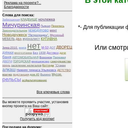
В этой ка
Реклама на проекте?...
Благодарности
Слова для поиска:
ночлежка
КЛАДБИЩЕ
Заброшеная
Мичуринская
*- Для публикации
Пьяная
Перепись
мент
Законодательном
ЧЕМОДУРОВО
Новодружеск
"Петроградец".
Мусорный
журналист
КУПАВНА
МЕБЕЛЬ
ДВА
нет
Или смот
ДВОРЕЦ
М-53
Зима-2010.
книги
ДОТ
ДУРАКИ
многоэтажка
Без
1938
Дегтярск
дачи
баня
АВТОМОБИЛЬНАЯ
Воронеж
Парковая
ДВЕРИ
ГОРОДСКАЯ
кинешемских
самоуправства
хрень
заселение нелегалов
Коттедж
"Стакан
алкаш
Нижняя терраса Ульяновск
ДЕТСТВО
Мусор.
маечка
подстанция
дом.40
Выхино
рельсы
асфальтирование
Все ключевые слова
Вы можете проявить участие, установив
кнопку проекта на Ваш сайт:
Получить код кнопки!
Последнее на форуме: