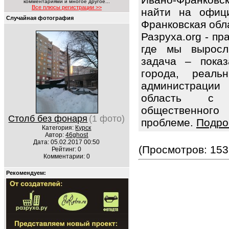
комментариями и многое другое...
Все плюсы регистрации >>
найти на офици
Случайная фотография
Франковская обл
Разруха.org - п
где мы выросл
задача – показ
города, реаль
администрации
область с 
общественног
Столб без фонаря
(1 фото)
проблеме.
Подро
Категория:
Курск
Автор:
46ghost
Дата: 05.02.2017 00:50
(Просмотров: 153
Рейтинг: 0
Комментарии: 0
Рекомендуем: