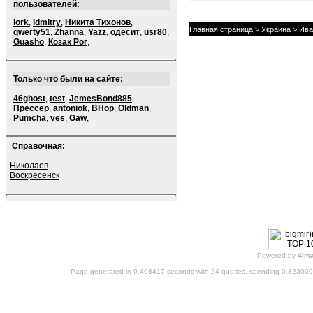
пользователей:
lork
,
ldmitry
,
Никита Тихонов
,
Главная страница
>
Украина
> Ива
qwerty51
,
Zhanna
,
Yazz
,
одесит
,
usr80
,
Guasho
,
Козак Рог
,
Только что были на сайте:
46ghost
,
test
,
JemesBond885
,
Прессер
,
antoniok
,
BHop
,
Oldman
,
Pumcha
,
ves
,
Gaw
,
Справочная:
Николаев
Воскресенск
Powered by
4im
Page generated in 0.408417 seconds with 24 queries, spending 0.32300