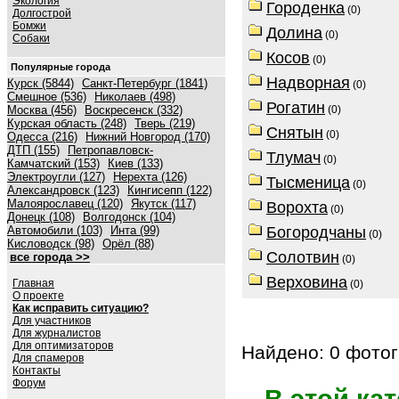
Экология
Городенка
(0)
Долгострой
Бомжи
Долина
(0)
Собаки
Косов
(0)
Популярные города
Надворная
Курск (5844)
Санкт-Петербург (1841)
(0)
Смешное (536)
Николаев (498)
Рогатин
Москва (456)
Воскресенск (332)
(0)
Курская область (248)
Тверь (219)
Снятын
(0)
Одесса (216)
Нижний Новгород (170)
ДТП (155)
Петропавловск-
Тлумач
(0)
Камчатский (153)
Киев (133)
Электроугли (127)
Нерехта (126)
Тысменица
(0)
Александровск (123)
Кингисепп (122)
Малоярославец (120)
Якутск (117)
Ворохта
(0)
Донецк (108)
Волгодонск (104)
Автомобили (103)
Инта (99)
Богородчаны
(0)
Кисловодск (98)
Орёл (88)
Солотвин
все города >>
(0)
Верховина
Главная
(0)
О проекте
Как исправить ситуацию?
Для участников
Для журналистов
Для оптимизаторов
Найдено: 0 фотог
Для спамеров
Контакты
Форум