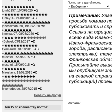
Посмотреть другой город:
»
����������
tomh5157, 10/09/2020
»
�����-���������
Примечание:
Уваж
Finley11-, 24/08/2020
просьба помимо 
»
��������� ������
публиковать и спр
jonessimon050, 19/08/2020
»
���������
Ссылки на официа
jimmyad07, 08/08/2020
всего вида Ивано-
»
��� ���� ������!
46ghost, 03/12/2017
Ивано-Франковская
»
�����������
города, расписан
Germanda, 01/10/2015
электрички), теле
»
����� �����������
musetel, 15/09/2015
Франковская облас
»
�����
Присылайте вышеу
musetel, 15/09/2015
»
�������
мы опубликуем эти
Miroslava, 19/08/2015
на главной страни
»
�� ��������
публикаций) проек
����������������
�������
Myongdepue, 28/07/2015
Перейти на форум
Реклама:
Топ 15 по количеству постов: