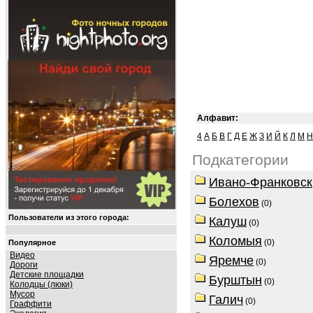
Алфавит:
4
А
Б
В
Г
Д
Е
Ж
З
И
Й
К
Л
М
Н
Подкатегории
Ивано-Франковск
Болехов
(0)
Пользователи из этого города:
Калуш
(0)
Коломыя
(0)
Популярное
Видео
Яремче
(0)
Дороги
Детские площадки
Бурштын
(0)
Колодцы (люки)
Мусор
Галич
(0)
Граффити