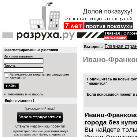
Главная
|
О прое
регистрации
Главная стра
Вы здесь:
Зарегистрированные участники
Имя пользователя:
Ивано-Франко
Пароль:
Автоматически входить при следующем
посещении
Подпишитесь на новые фот
"нравится":
»
Напомнить мне пароль
Если понравился проект в 
Ещё не участник?
Ивано-Франко
города без купю
Вы найдете тол
Зарегистрированные участники могут
размещать свои фото, следить за
Ивано-Франковс