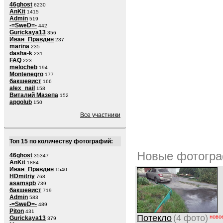
46ghost
6230
AnKit
1415
Admin
519
-=SweD=-
442
Gurickaya13
356
Иван_Правдин
237
marina
235
dasha-k
231
FAQ
223
melocheb
194
Montenegro
177
бакшевист
166
alex_nail
158
Виталий Мазепа
152
apgolub
150
Все участники
Топ 15 по количеству фотографий:
Новые фотогра
46ghost
35347
AnKit
1884
Иван_Правдин
1540
HDmitriy
768
asamspb
739
бакшевист
719
Admin
583
-=SweD=-
489
Piton
431
Потекло
(4 фото)
ново
Gurickaya13
379