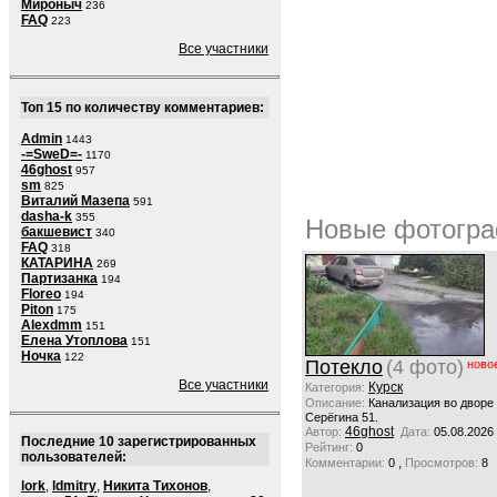
Мироныч
236
FAQ
223
Все участники
Топ 15 по количеству комментариев:
Admin
1443
-=SweD=-
1170
46ghost
957
sm
825
Виталий Мазепа
591
dasha-k
355
Новые фотогра
бакшевист
340
FAQ
318
КАТАРИНА
269
Партизанка
194
Floreo
194
Piton
175
Alexdmm
151
Елена Утоплова
151
Ночка
122
Потекло
(4 фото)
ново
Все участники
Курск
Категория:
Описание:
Канализация во дворе
Серёгина 51.
46ghost
Автор:
Дата:
05.08.2026
Последние 10 зарегистрированных
Рейтинг:
0
пользователей:
,
Комментарии:
0
Просмотров:
8
lork
,
ldmitry
,
Никита Тихонов
,