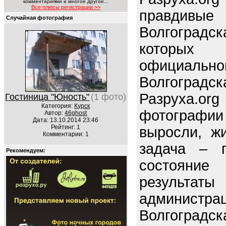
комментариями и многое другое...
Все плюсы регистрации >>
правдив
Случайная фотография
Волгогра
которых
официал
Волгоградск
Разруха.o
Гостиница "Юность"
(1 фото)
Категория:
Курск
фотографи
Автор:
46ghost
Дата: 13.10.2014 23:46
Рейтинг: 1
выросли, ж
Комментарии: 1
задача – п
Рекомендуем:
состояние 
резуль
админи
Волгоградск