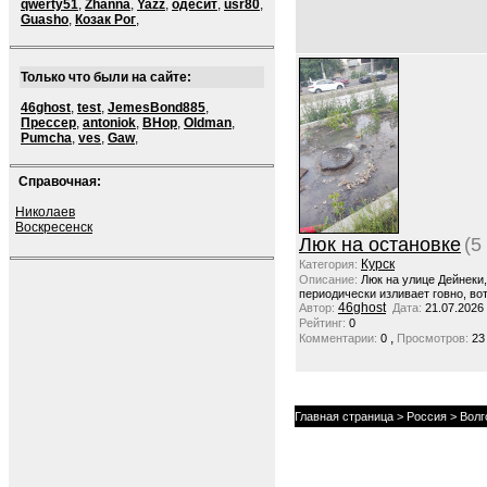
qwerty51
,
Zhanna
,
Yazz
,
одесит
,
usr80
,
Guasho
,
Козак Рог
,
Только что были на сайте:
46ghost
,
test
,
JemesBond885
,
Прессер
,
antoniok
,
BHop
,
Oldman
,
Pumcha
,
ves
,
Gaw
,
Справочная:
Николаев
Воскресенск
Люк на остановке
(5
Курск
Категория:
Описание:
Люк на улице Дейнеки
периодически изливает говно, вот
46ghost
Автор:
Дата:
21.07.2026
Рейтинг:
0
,
Комментарии:
0
Просмотров:
23
Главная страница
>
Россия
> Волг