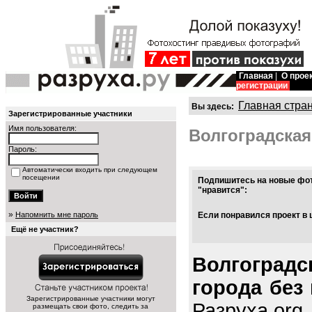
Главная
|
О прое
регистрации
Главная стра
Вы здесь:
Зарегистрированные участники
Имя пользователя:
Волгоградская
Пароль:
Автоматически входить при следующем
посещении
Подпишитесь на новые фот
"нравится":
»
Напомнить мне пароль
Если понравился проект в 
Ещё не участник?
Волгоградс
города без
Зарегистрированные участники могут
Разруха.org
размещать свои фото, следить за