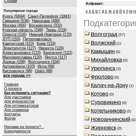
Собаки
Алфавит:
Популярные города
4
А
Б
В
Г
Д
Е
Ж
З
И
Й
К
Л
М
Н
Курск (5844)
Санкт-Петербург (1841)
Подкатегори
Смешное (536)
Николаев (498)
Москва (456)
Воскресенск (332)
Курская область (248)
Тверь (219)
Волгоград
Одесса (216)
Нижний Новгород (170)
(57)
ДТП (155)
Петропавловск-
Волжский
Камчатский (153)
Киев (133)
(1)
Электроугли (127)
Нерехта (126)
Камышин
(0)
Александровск (123)
Кингисепп (122)
Малоярославец (120)
Якутск (117)
Михайловка
(0)
Донецк (108)
Волгодонск (104)
Автомобили (103)
Инта (99)
Урюпинск
(3)
Кисловодск (98)
Орёл (88)
все города >>
Фролово
(0)
Главная
Калач-на-Дону
(1)
О проекте
Как исправить ситуацию?
Котово
(0)
Для участников
Для журналистов
Суровикино
(0)
Для оптимизаторов
Для спамеров
Котельниково
(5)
Контакты
Форум
Новоаннинский
(0)
Реклама на проекте?...
Жирновск
(0)
Благодарности