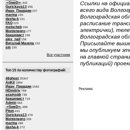
Ссылки на официа
-=SweD=-
442
Gurickaya13
356
всего вида Волгог
Иван_Правдин
237
marina
235
Волгоградская обл
dasha-k
231
расписание транс
FAQ
223
melocheb
194
электрички), теле
Montenegro
177
бакшевист
Волгоградская обл
166
alex_nail
158
Присылайте вышеу
Виталий Мазепа
152
sm
150
мы опубликуем эти
Все участники
на главной страни
публикаций) проек
Топ 15 по количеству фотографий:
46ghost
35347
AnKit
1884
Иван_Правдин
1540
Реклама:
HDmitriy
768
asamspb
739
бакшевист
719
Admin
583
-=SweD=-
489
Piton
431
Gurickaya13
379
Montenegro
328
marina
286
dasha-k
272