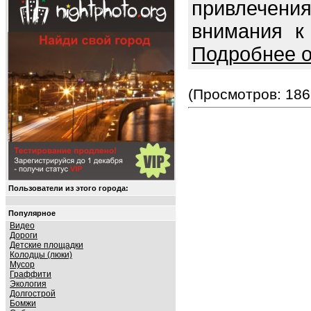
привлечен
внимания к
Подробнее о
(Просмотров: 186
Пользователи из этого города:
Популярное
Видео
Дороги
Детские площадки
Колодцы (люки)
Мусор
Граффити
Экология
Долгострой
Бомжи