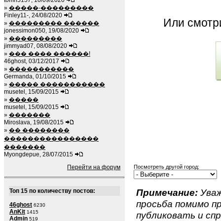
tomh5157, 10/09/2020
»
�����-���������
Finley11-, 24/08/2020
Или смот
»
��������� ������
jonessimon050, 19/08/2020
»
���������
jimmyad07, 08/08/2020
»
��� ���� ������!
46ghost, 03/12/2017
»
�����������
Germanda, 01/10/2015
»
����� �����������
musetel, 15/09/2015
»
�����
musetel, 15/09/2015
»
�������
Miroslava, 19/08/2015
»
�� ��������
����������������
�������
Myongdepue, 28/07/2015
Перейти на форум
Посмотреть другой город:
Примечание:
Уваж
Топ 15 по количеству постов:
просьба помимо 
46ghost
6230
AnKit
1415
публиковать и спр
Admin
519