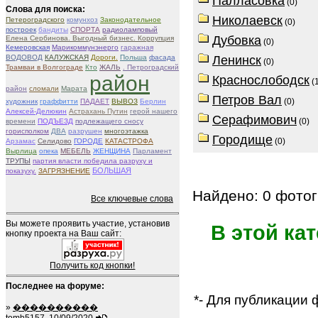
Палласовка
(0)
Слова для поиска:
Николаевск
Петероградского
комунхоз
Законодательное
(0)
построек
бандиты
СПОРТА
радиоламповый
Дубовка
Елена Сербинова. Выгодный бизнес. Коррупция
(0)
Кемеровская
Марикоммунэнерго
гаражная
ВОДОВОД
КАЛУЖСКАЯ
Дороги.
Польша
фасада
Ленинск
(0)
Трамваи в Волгограде
Кто
ЖАЛЬ
. Петроградский
район
Краснослободск
(1
район
сломали
Марата
Петров Вал
(0)
художник
граффитти
ПАДАЕТ
ВЫВОЗ
Берлин
Алексей-Делюкин
Астрахань Путин
герой нашего
Серафимович
(0)
времени
ПОДЪЕЗД
подлежащего сносу
горисполком
ДВА
разрушен
многоэтажка
Городище
(0)
Арзамас
Селидово
ГОРОДЕ
КАТАСТРОФА
Вырлица
опека
МЕБЕЛЬ
ЖЕНЩИНА
Парламент
ТРУПЫ
партия власти победила разруху и
БОЛЬШАЯ
показуху.
ЗАГРЯЗНЕНИЕ
Найдено: 0 фотог
Все ключевые слова
Вы можете проявить участие, установив
В этой ка
кнопку проекта на Ваш сайт:
Получить код кнопки!
Последнее на форуме:
*- Для публикации
»
����������