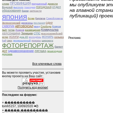
ПРОВИНЦИЯ
мы опубликуем эти
слова
порушенный
донести
отдел
Водопой
высохло
трагедия
ГОРОДСКАЯ
на главной страни
образования
барки
запчсасти
япония
публикаций) проек
бочки
Кирпичи
Самойловича
Зеленогорский
диоксины
послания
ОДНУ
СКВЕРИК
АВТОВОКЗАЛ
вред
Слобода
Ковров
Коммуналка
пьёт
тетка
Азаров
размещения
Зенищев
ХЕРСОНЩИНА
СТПС
красноармейский
ФОНАРЬ
кепке
УСЛУГИ
дом.40
молодёжь
сельхоз
Реклама:
hall
смог
промышленый
пожары
широкого
ФОТОРЕПОРТАЖ
банкет
здравоохранение
ДОТ
ЛЯГУШКА
пешеходная
дорожка
Все ключевые слова
Вы можете проявить участие, установив
кнопку проекта на Ваш сайт:
Получить код кнопки!
Последнее на форуме:
»
����������
tomh5157, 10/09/2020
»
�����-���������