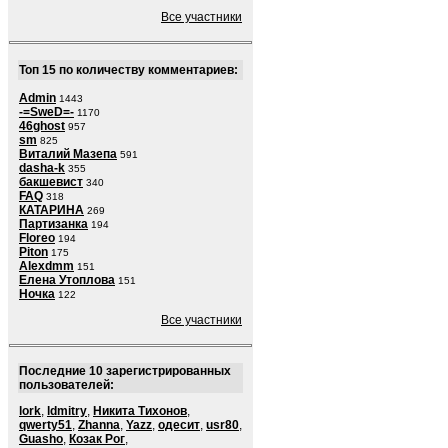
Все участники
Топ 15 по количеству комментариев:
Admin
1443
-=SweD=-
1170
46ghost
957
sm
825
Виталий Мазепа
591
dasha-k
355
бакшевист
340
FAQ
318
КАТАРИНА
269
Партизанка
194
Floreo
194
Piton
175
Alexdmm
151
Елена Утоплова
151
Ночка
122
Все участники
Последние 10 зарегистрированных
пользователей:
lork
,
ldmitry
,
Никита Тихонов
,
qwerty51
,
Zhanna
,
Yazz
,
одесит
,
usr80
,
Guasho
,
Козак Рог
,