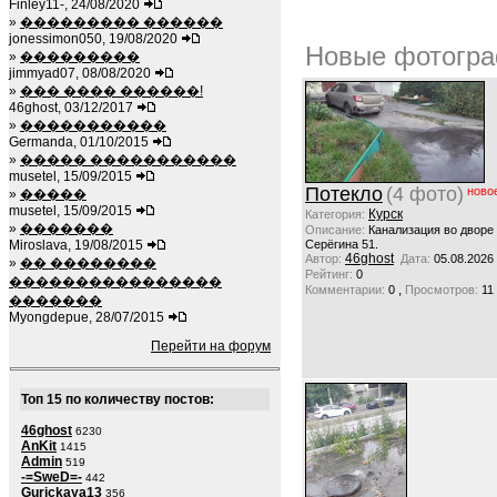
Finley11-, 24/08/2020
»
��������� ������
jonessimon050, 19/08/2020
Новые фотогра
»
���������
jimmyad07, 08/08/2020
»
��� ���� ������!
46ghost, 03/12/2017
»
�����������
Germanda, 01/10/2015
»
����� �����������
musetel, 15/09/2015
Потекло
(4 фото)
ново
»
�����
musetel, 15/09/2015
Курск
Категория:
»
�������
Описание:
Канализация во дворе
Miroslava, 19/08/2015
Серёгина 51.
46ghost
Автор:
Дата:
05.08.2026
»
�� ��������
Рейтинг:
0
����������������
,
Комментарии:
0
Просмотров:
11
�������
Myongdepue, 28/07/2015
Перейти на форум
Топ 15 по количеству постов:
46ghost
6230
AnKit
1415
Admin
519
-=SweD=-
442
Gurickaya13
356