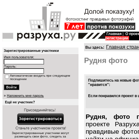
Главная
|
О прое
регистрации
Главная стра
Вы здесь:
Зарегистрированные участники
Имя пользователя:
Рудня фото
Пароль:
Автоматически входить при следующем
посещении
Подпишитесь на новые фот
"нравится":
»
Напомнить мне пароль
Если понравился проект в 
Ещё не участник?
Рудня, фото 
проекте Разрух
правдивые фото
Зарегистрированные участники могут
размещать свои фото, следить за
найти на официал