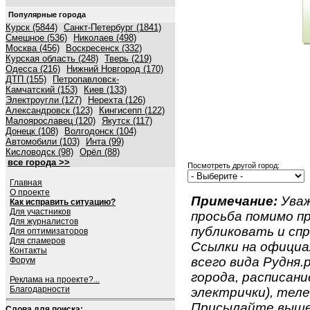
Популярные города
Курск (5844)
Санкт-Петербург (1841)
Смешное (536)
Николаев (498)
Москва (456)
Воскресенск (332)
Курская область (248)
Тверь (219)
Одесса (216)
Нижний Новгород (170)
ДТП (155)
Петропавловск-
Камчатский (153)
Киев (133)
Электроугли (127)
Нерехта (126)
Александровск (123)
Кингисепп (122)
Малоярославец (120)
Якутск (117)
Донецк (108)
Волгодонск (104)
Автомобили (103)
Инта (99)
Кисловодск (98)
Орёл (88)
все города >>
Посмотреть другой город:
Главная
О проекте
Примечание:
Уваж
Как исправить ситуацию?
Для участников
просьба помимо 
Для журналистов
публиковать и спр
Для оптимизаторов
Для спамеров
Ссылки на официа
Контакты
всего вида Рудня.р
Форум
города, расписан
Реклама на проекте?...
Благодарности
электрички), телеф
Присылайте вышеу
Слова для поиска: