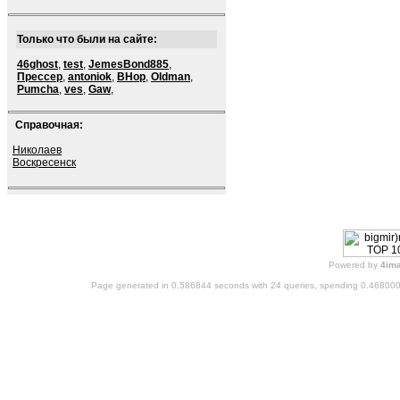
Только что были на сайте:
46ghost
,
test
,
JemesBond885
,
Прессер
,
antoniok
,
BHop
,
Oldman
,
Pumcha
,
ves
,
Gaw
,
Справочная:
Николаев
Воскресенск
Powered by
4im
Page generated in 0.586844 seconds with 24 queries, spending 0.46800