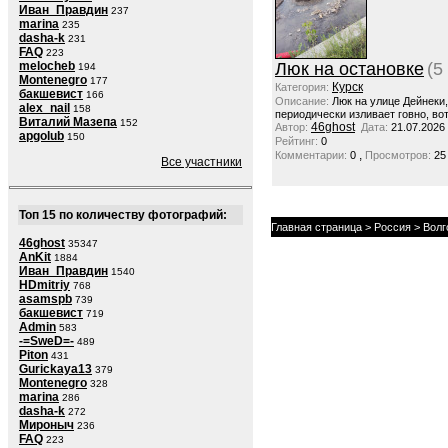
Иван_Правдин
237
marina
235
dasha-k
231
FAQ
223
melocheb
Люк на остановке
(5
194
Montenegro
177
Курск
Категория:
бакшевист
166
Описание:
Люк на улице Дейнеки
alex_nail
158
периодически изливает говно, вот
Виталий Мазепа
152
46ghost
Автор:
Дата:
21.07.2026
apgolub
150
Рейтинг:
0
,
Комментарии:
0
Просмотров:
25
Все участники
Топ 15 по количеству фотографий:
Главная страница
>
Россия
>
Волг
46ghost
35347
AnKit
1884
Иван_Правдин
1540
HDmitriy
768
asamspb
739
бакшевист
719
Admin
583
-=SweD=-
489
Piton
431
Gurickaya13
379
Montenegro
328
marina
286
dasha-k
272
Мироныч
236
FAQ
223