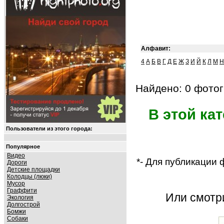
Алфавит:
4
А
Б
В
Г
Д
Е
Ж
З
И
Й
К
Л
М
Н
Найдено: 0 фотог
В этой ка
Пользователи из этого города:
Популярное
Видео
*- Для публикации
Дороги
Детские площадки
Колодцы (люки)
Мусор
Граффити
Или смот
Экология
Долгострой
Бомжи
Собаки