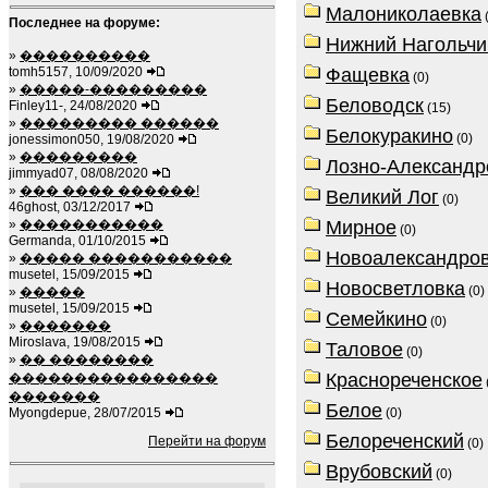
Малониколаевка
(
Последнее на форуме:
Нижний Нагольчи
»
����������
tomh5157, 10/09/2020
Фащевка
(0)
»
�����-���������
Беловодск
Finley11-, 24/08/2020
(15)
»
��������� ������
Белокуракино
(0)
jonessimon050, 19/08/2020
»
���������
Лозно-Александр
jimmyad07, 08/08/2020
»
��� ���� ������!
Великий Лог
(0)
46ghost, 03/12/2017
»
�����������
Мирное
(0)
Germanda, 01/10/2015
Новоалександро
»
����� �����������
musetel, 15/09/2015
Новосветловка
(0)
»
�����
musetel, 15/09/2015
Семейкино
(0)
»
�������
Miroslava, 19/08/2015
Таловое
(0)
»
�� ��������
Краснореченское
����������������
�������
Белое
Myongdepue, 28/07/2015
(0)
Белореченский
Перейти на форум
(0)
Врубовский
(0)