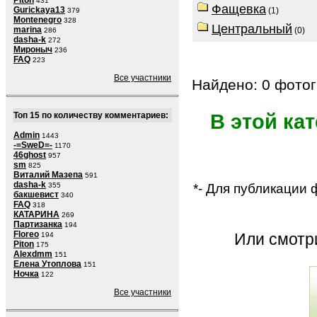
Piton
431
Фащевка
Gurickaya13
(1)
379
Montenegro
328
Центральный
marina
(0)
286
dasha-k
272
Мироныч
236
FAQ
223
Все участники
Найдено: 0 фотог
Топ 15 по количеству комментариев:
В этой ка
Admin
1443
-=SweD=-
1170
46ghost
957
sm
825
Виталий Мазепа
591
dasha-k
*- Для публикации
355
бакшевист
340
FAQ
318
КАТАРИНА
269
Партизанка
194
Floreo
Или смот
194
Piton
175
Alexdmm
151
Елена Утоплова
151
Ночка
122
Все участники