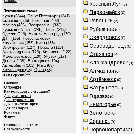
Собаки
Красный Луч
(0)
Популярные города
Первомайск
(0)
Курск (5844)
Санкт-Петербург (1841)
Ровеньки
Смешное (536)
Николаев (498)
(2)
Москва (456)
Воскресенск (332)
Рубежное
Курская область (248)
Тверь (219)
(0)
Одесса (216)
Нижний Новгород (170)
Свердловск
(0)
ДТП (155)
Петропавловск-
Камчатский (153)
Киев (133)
Северодонецк
(0)
Электроугли (127)
Нерехта (126)
Александровск (123)
Кингисепп (122)
Стаханов
(0)
Малоярославец (120)
Якутск (117)
Донецк (108)
Волгодонск (104)
Александровск
(0)
Автомобили (103)
Инта (99)
Кисловодск (98)
Орёл (88)
Алмазная
(0)
все города >>
Артёмовск
(0)
Главная
Вахрушево
О проекте
(0)
Как исправить ситуацию?
Горское
Для участников
(0)
Для журналистов
Зимогорье
Для оптимизаторов
(0)
Для спамеров
Золотое
Контакты
(0)
Форум
Зоринск
(0)
Реклама на проекте?...
Червонопартизан
Благодарности