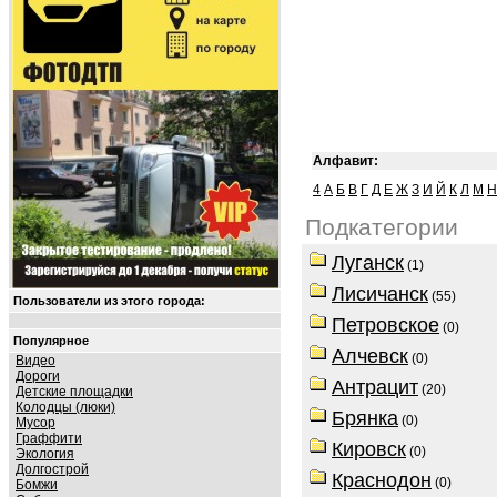
Алфавит:
4
А
Б
В
Г
Д
Е
Ж
З
И
Й
К
Л
М
Н
Подкатегории
Луганск
(1)
Лисичанск
(55)
Пользователи из этого города:
Петровское
(0)
Популярное
Алчевск
(0)
Видео
Дороги
Антрацит
(20)
Детские площадки
Колодцы (люки)
Брянка
(0)
Мусор
Граффити
Кировск
(0)
Экология
Долгострой
Краснодон
(0)
Бомжи