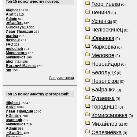
Топ 15 по количеству постов:
Георгиевка
(0)
46ghost
6230
Ленина
(0)
AnKit
1415
Admin
519
Успенка
(0)
-=SweD=-
442
Gurickaya13
356
Челюскинец
(0)
Иван_Правдин
237
marina
235
Юрьевка
(0)
dasha-k
231
FAQ
223
Марковка
(0)
melocheb
194
Montenegro
177
Меловое
(3)
бакшевист
166
alex_nail
158
Новоайдар
(0)
Виталий Мазепа
152
sm
150
Белолуцк
(0)
Все участники
Новопсков
(0)
Байрачки
(0)
Топ 15 по количеству фотографий:
Бугаевка
(0)
46ghost
35347
Городище
AnKit
(0)
1884
Иван_Правдин
1540
Комиссаровка
HDmitriy
(0)
768
asamspb
739
Михайловка
бакшевист
(0)
719
Admin
583
Селезнёвка
-=SweD=-
(0)
489