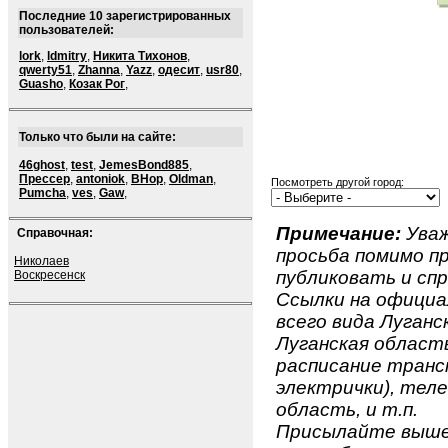
Последние 10 зарегистрированных
пользователей:
lork
,
ldmitry
,
Никита Тихонов
,
qwerty51
,
Zhanna
,
Yazz
,
одесит
,
usr80
,
Guasho
,
Козак Рог
,
Только что были на сайте:
46ghost
,
test
,
JemesBond885
,
Прессер
,
antoniok
,
BHop
,
Oldman
,
Посмотреть другой город:
Pumcha
,
ves
,
Gaw
,
Примечание:
Уваж
Справочная:
просьба помимо 
Николаев
публиковать и спр
Воскресенск
Ссылки на официа
всего вида Луганс
Луганская область
расписание транс
электрички), теле
область, и т.п.
Присылайте вышеу