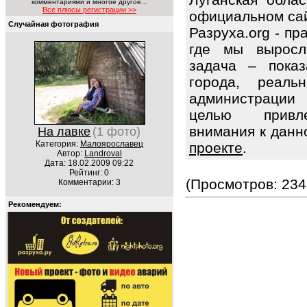
комментариями и многое другое...
Все плюсы регистрации >>
официальном сайт
Случайная фотография
Разруха.org - п
где мы выросл
задача – показ
города, реаль
администрации 
целью привле
внимания к данн
На лавке
(1 фото)
Категория:
Малоярославец
проекте
.
Автор:
Landroval
Дата: 18.02.2009 09:22
Рейтинг: 0
(Просмотров: 234
Комментарии: 3
Рекомендуем: