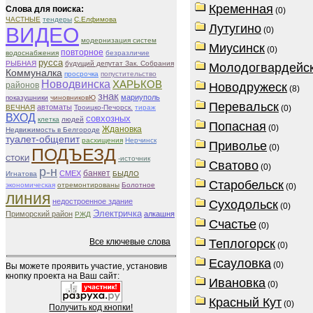
Кременная
Слова для поиска:
(0)
ЧАСТНЫЕ
тендеры
С.Елфимова
Лутугино
ВИДЕО
(0)
модернизация систем
Миусинск
(0)
повторное
водоснабжения
безразличие
русса
РЫБНАЯ
будущий депутат Зак. Собрания
Молодогвардейс
Коммуналка
просрочка
попустительство
Новодвинска
ХАРЬКОВ
районов
Новодружеск
(8)
знак
мариуполь
показушники
чиновниковЮ
Перевальск
автоматы
ВЕЧНАЯ
Троицко-Печорск.
тираж
(0)
ВХОД
совхозных
клетка
людей
Попасная
(0)
Ждановка
Недвижимость в Белгороде
туалет-общепит
расхищения
Нерчинск
Приволье
(0)
ПОДЪЕЗД
СТОКИ
-источник
Сватово
(0)
р-н
банкет
СМЕХ
Игнатова
БЫДЛО
Старобельск
экономическая
отремонтированы
Болотное
(0)
линия
недостроенное здание
Суходольск
(0)
Электричка
Приморский район
алкашня
РЖД
Счастье
(0)
Все ключевые слова
Теплогорск
(0)
Есауловка
(0)
Вы можете проявить участие, установив
кнопку проекта на Ваш сайт:
Ивановка
(0)
Красный Кут
(0)
Получить код кнопки!