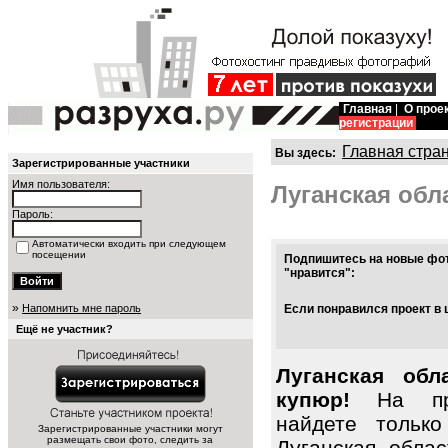
Главная
|
О прое
регистрации
Главная стра
Вы здесь:
Зарегистрированные участники
Имя пользователя:
Луганская обл
Пароль:
Автоматически входить при следующем
посещении
Подпишитесь на новые фот
"нравится":
»
Напомнить мне пароль
Если понравился проект в 
Ещё не участник?
Луганская обл
купюр!
На про
найдете тольк
Зарегистрированные участники могут
размещать свои фото, следить за
Луганская обла