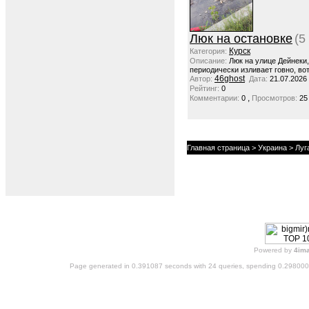
Люк на остановке
(5
Курск
Категория:
Описание:
Люк на улице Дейнеки
периодически изливает говно, вот
46ghost
Автор:
Дата:
21.07.2026
Рейтинг:
0
,
Комментарии:
0
Просмотров:
25
Главная страница
>
Украина
> Луг
Powered by
4im
Page generated in 0.391087 seconds with 24 queries, spending 0.29800