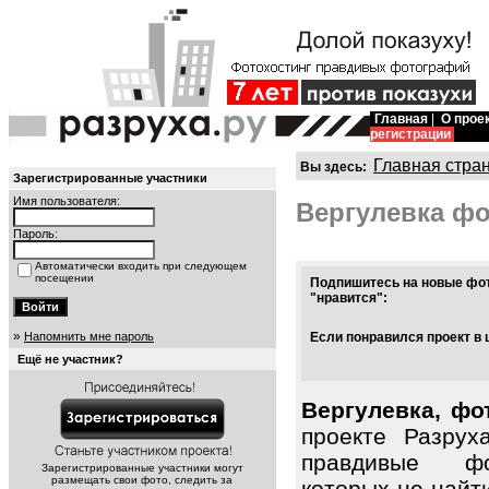
Главная
|
О прое
регистрации
Главная стра
Вы здесь:
Зарегистрированные участники
Имя пользователя:
Вергулевка ф
Пароль:
Автоматически входить при следующем
посещении
Подпишитесь на новые фот
"нравится":
»
Напомнить мне пароль
Если понравился проект в 
Ещё не участник?
Вергулевка, фо
проекте Разрух
правдивые фо
Зарегистрированные участники могут
размещать свои фото, следить за
которых не найт