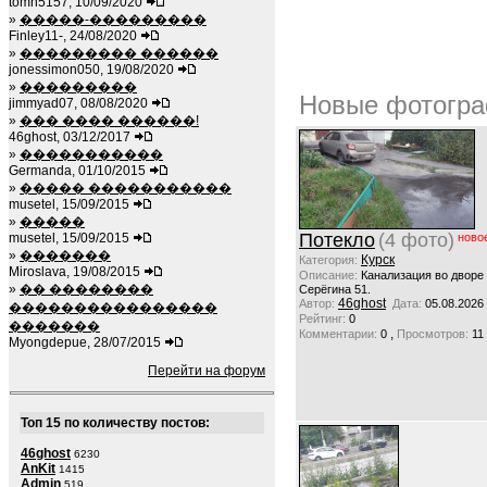
tomh5157, 10/09/2020
»
�����-���������
Finley11-, 24/08/2020
»
��������� ������
jonessimon050, 19/08/2020
»
���������
Новые фотогра
jimmyad07, 08/08/2020
»
��� ���� ������!
46ghost, 03/12/2017
»
�����������
Germanda, 01/10/2015
»
����� �����������
musetel, 15/09/2015
»
�����
Потекло
(4 фото)
musetel, 15/09/2015
ново
»
�������
Курск
Категория:
Miroslava, 19/08/2015
Описание:
Канализация во дворе
»
�� ��������
Серёгина 51.
46ghost
Автор:
Дата:
05.08.2026
����������������
Рейтинг:
0
�������
,
Комментарии:
0
Просмотров:
11
Myongdepue, 28/07/2015
Перейти на форум
Топ 15 по количеству постов:
46ghost
6230
AnKit
1415
Admin
519