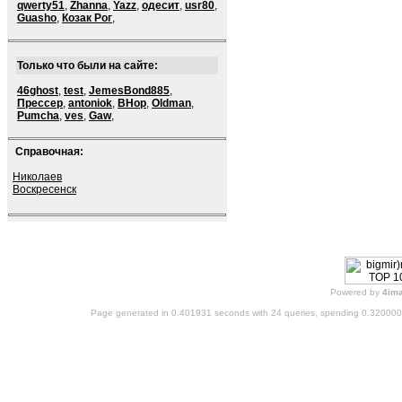
qwerty51
,
Zhanna
,
Yazz
,
одесит
,
usr80
,
Guasho
,
Козак Рог
,
Только что были на сайте:
46ghost
,
test
,
JemesBond885
,
Прессер
,
antoniok
,
BHop
,
Oldman
,
Pumcha
,
ves
,
Gaw
,
Справочная:
Николаев
Воскресенск
Powered by
4im
Page generated in 0.401931 seconds with 24 queries, spending 0.32000