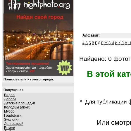
Алфавит:
4
А
Б
В
Г
Д
Е
Ж
З
И
Й
К
Л
М
Н
Найдено: 0 фотог
В этой ка
Пользователи из этого города:
Популярное
Видео
Дороги
*- Для публикации
Детские площадки
Колодцы (люки)
Мусор
Граффити
Экология
Или смот
Долгострой
Бомжи