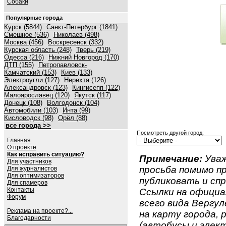
Собаки
Популярные города
Курск (5844)
Санкт-Петербург (1841)
Смешное (536)
Николаев (498)
Москва (456)
Воскресенск (332)
Курская область (248)
Тверь (219)
Одесса (216)
Нижний Новгород (170)
ДТП (155)
Петропавловск-
Камчатский (153)
Киев (133)
Электроугли (127)
Нерехта (126)
Александровск (123)
Кингисепп (122)
Малоярославец (120)
Якутск (117)
Донецк (108)
Волгодонск (104)
Автомобили (103)
Инта (99)
Кисловодск (98)
Орёл (88)
все города >>
Посмотреть другой город:
Главная
О проекте
Как исправить ситуацию?
Примечание:
Уваж
Для участников
просьба помимо 
Для журналистов
Для оптимизаторов
публиковать и спр
Для спамеров
Контакты
Ссылки на официа
Форум
всего вида Вергуле
Реклама на проекте?...
на карту города,
Благодарности
(автобусы и элект