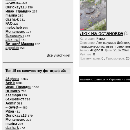
-=SweD=-
442
Gurickaya13
356
Иван_Правдин
237
marina
235
dasha-k
231
FAQ
223
melocheb
194
Montenegro
177
Люк на остановке
(5
бакшевист
166
Курск
Категория:
alex_nail
158
Описание:
Люк на улице Дейнеки
Виталий Мазепа
152
периодически изливает говно, вот
apgolub
150
46ghost
Автор:
Дата:
21.07.2026
Рейтинг:
0
Все участники
,
Комментарии:
0
Просмотров:
25
Топ 15 по количеству фотографий:
46ghost
35347
Главная страница
>
Украина
>
Луг
AnKit
1884
Иван_Правдин
1540
HDmitriy
768
asamspb
739
бакшевист
719
Admin
583
-=SweD=-
489
Piton
431
Gurickaya13
379
Montenegro
328
marina
286
dasha-k
272