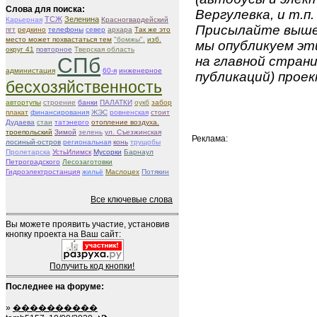
Слова для поиска:
Вергулевка, и т.п.
ТСЖ
Зеленина
Карьерная
Красногвардейский
Присылайте вышеу
пгт
редкино
телефоны
север
архара
Так же это
место может похвастаться тем
"бомжы".
изб.
мы опубликуем эти
округ 41
повторное
Тверская область
СПб
на главной страни
администация
60-я
инженерное
публикаций) проек
бесхозяйственность
автортупы
строение
банки
ПАЛАТКИ
оукб
забор
плакат
финансирования
ЖЭС
ровненская
стоит
Дудаева
стаи
татэнерго
отопление воздуха.
троепольский
Зимой
зелень
ул. Съезжинская
Реклама:
лосиный-остров
региональная
конь
трущобы
Пролетарска
УстьИлимск
Мусорки
Барнаул
Петроградского
Лесозаготовки
Гидроэлектростанция
жильё
Маслоцех
Потякин
Все ключевые слова
Вы можете проявить участие, установив
кнопку проекта на Ваш сайт:
Получить код кнопки!
Последнее на форуме:
»
����������