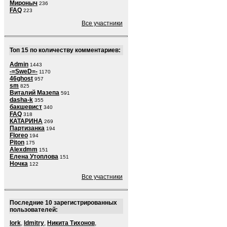
Мироныч
236
FAQ
223
Все участники
Топ 15 по количеству комментариев:
Admin
1443
-=SweD=-
1170
46ghost
957
sm
825
Виталий Мазепа
591
dasha-k
355
бакшевист
340
FAQ
318
КАТАРИНА
269
Партизанка
194
Floreo
194
Piton
175
Alexdmm
151
Елена Утоплова
151
Ночка
122
Все участники
Последние 10 зарегистрированных
пользователей:
lork
,
ldmitry
,
Никита Тихонов
,