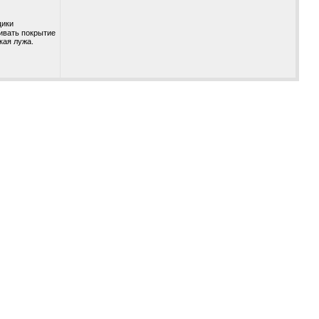
щики
ивать покрытие
кая лужа.