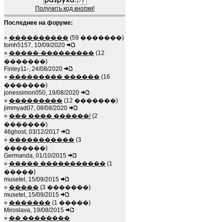
Получить код кнопки!
Последнее на форуме:
»
����������
(59 �������)
tomh5157, 10/09/2020
»
�����-���������
(12
�������)
Finley11-, 24/08/2020
»
��������� ������
(16
�������)
jonessimon050, 19/08/2020
»
���������
(12 �������)
jimmyad07, 08/08/2020
»
��� ���� ������!
(2
�������)
46ghost, 03/12/2017
»
�����������
(3
�������)
Germanda, 01/10/2015
»
����� �����������
(1
�����)
musetel, 15/09/2015
»
�����
(3 �������)
musetel, 15/09/2015
»
�������
(1 �����)
Miroslava, 19/08/2015
»
�� ��������