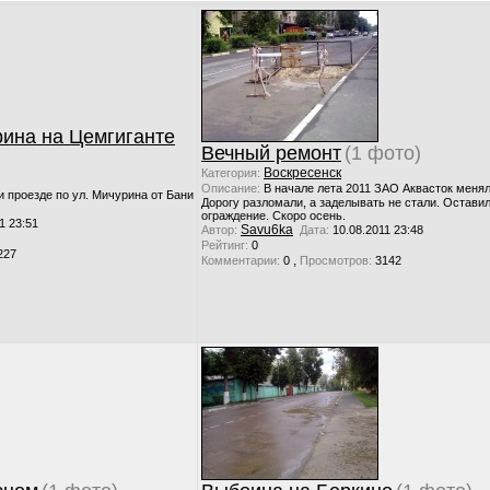
рина на Цемгиганте
Вечный ремонт
(1 фото)
Воскресенск
Категория:
Описание:
В начале лета 2011 ЗАО Аквасток менял
 проезде по ул. Мичурина от Бани
Дорогу разломали, а заделывать не стали. Остави
ограждение. Скоро осень.
1 23:51
Savu6ka
Автор:
Дата:
10.08.2011 23:48
Рейтинг:
0
227
,
Комментарии:
0
Просмотров:
3142