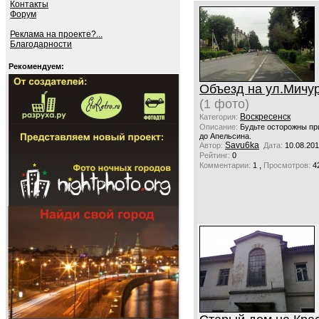
Контакты
Форум
Реклама на проекте?...
Благодарности
Рекомендуем:
Объезд на ул.Мичу
(1 фото)
Воскресенск
Категория:
Описание:
Будьте осторожны при
до Апельсина.
Savu6ka
Автор:
Дата:
10.08.201
Рейтинг:
0
,
Комментарии:
1
Просмотров:
4