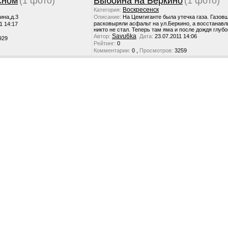
сном
(1 фото)
Выбоина на Беркино
(1 фото)
Воскресенск
Категория:
ина,д.3
Описание:
На Цемгиганте была утечка газа. Газов
расковыряли асфальт на ул.Беркино, а восстанавл
1 14:17
никто не стал. Теперь там яма и после дождя глубо
Savu6ka
Автор:
Дата:
23.07.2011 14:06
929
Рейтинг:
0
,
Комментарии:
0
Просмотров:
3259