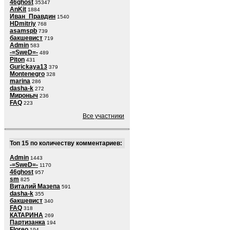
46ghost
35347
AnKit
1884
Иван_Правдин
1540
HDmitriy
768
asamspb
739
бакшевист
719
Admin
583
-=SweD=-
489
Piton
431
Gurickaya13
379
Montenegro
328
marina
286
dasha-k
272
Мироныч
236
FAQ
223
Все участники
Топ 15 по количеству комментариев:
Admin
1443
-=SweD=-
1170
46ghost
957
sm
825
Виталий Мазепа
591
dasha-k
355
бакшевист
340
FAQ
318
КАТАРИНА
269
Партизанка
194
Floreo
194