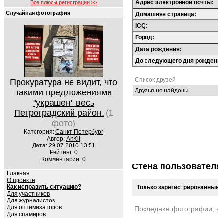
Адрес электронной почты:
Все плюсы регистрации >>
Случайная фотография
Домашняя страница:
ICQ:
Город:
Дата рождения:
До следующего дня рожден
Список друзей
Прокуратура не видит, что
Друзья не найдены.
такими предложениями
"украшен" весь
Петроградский район.
(1
фото)
Категория:
Санкт-Петербург
Автор:
AnKit
Дата: 29.07.2010 13:51
Рейтинг: 0
Комментарии: 0
Стена пользовател
Главная
О проекте
Как исправить ситуацию?
Только зарегистрированные
Для участников
Для журналистов
Для оптимизаторов
Последние фотографии, 
Для спамеров