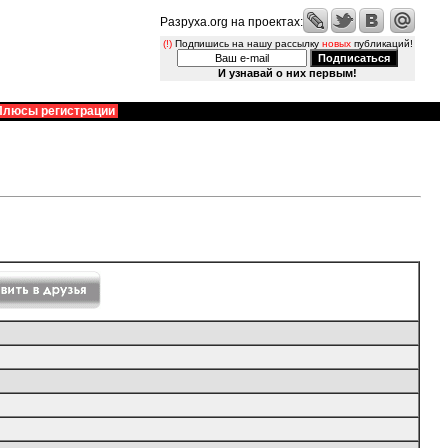
Разруха.org на проектах:
(!)
Подпишись на нашу рассылку
новых
публикаций!
И узнавай о них первым!
Плюсы регистрации