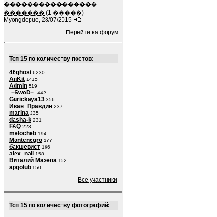
����������������
�������
(1 �����)
Myongdepue, 28/07/2015
Перейти на форум
Топ 15 по количеству постов:
46ghost
6230
AnKit
1415
Admin
519
-=SweD=-
442
Gurickaya13
356
Иван_Правдин
237
marina
235
dasha-k
231
FAQ
223
melocheb
194
Montenegro
177
бакшевист
166
alex_nail
158
Виталий Мазепа
152
apgolub
150
Все участники
Топ 15 по количеству фотографий: