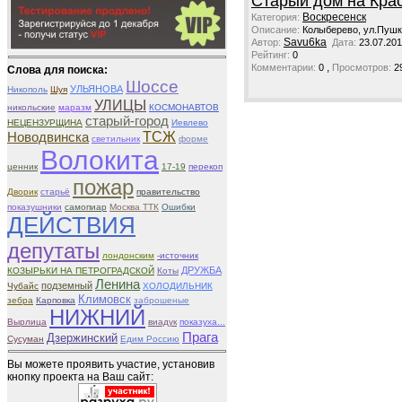
Старый дом на Кра
Воскресенск
Категория:
Описание:
Колыберево, ул.Пушк
Savu6ka
Автор:
Дата:
23.07.201
Рейтинг:
0
,
Комментарии:
0
Просмотров:
2
Слова для поиска:
Шоссе
УЛЬЯНОВА
Никополь
Шуя
УЛИЦЫ
никольские
маразм
КОСМОНАВТОВ
старый-город
НЕЦЕНЗУРЩИНА
Иевлево
ТСЖ
Новодвинска
светильник
форме
Волокита
ценник
17-19
перекоп
пожар
Дворик
старьё
правительство
показушники
самопиар
Москва ТТК
Ошибки
ДЕЙСТВИЯ
депутаты
лондонским
-источник
ДРУЖБА
КОЗЫРЬКИ НА ПЕТРОГРАДСКОЙ
Коты
Ленина
подземный
Чубайс
ХОЛОДИЛЬНИК
Климовск
зебра
Карповка
заброшеные
НИЖНИЙ
Вырлица
виадук
показуха...
Прага
Дзержинский
Сусуман
Едим Россию
Вы можете проявить участие, установив
кнопку проекта на Ваш сайт: