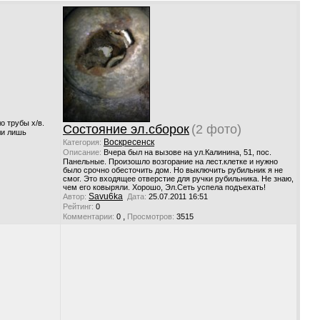
о трубы х/в.
Состояние эл.сборок
(2 фото)
ли лишь
Воскресенск
Категория:
Описание:
Вчера был на вызове на ул.Калинина, 51, пос.
Панельные. Произошло возгорание на лест.клетке и нужно
было срочно обесточить дом. Но выключить рубильник я не
смог. Это входящее отверстие для ручки рубильника. Не знаю,
чем его ковыряли. Хорошо, Эл.Сеть успела подъехать!
Savu6ka
Автор:
Дата:
25.07.2011 16:51
Рейтинг:
0
,
Комментарии:
0
Просмотров:
3515