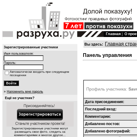
Главная
|
О прое
Главная стра
Вы здесь:
Зарегистрированные участники
Имя пользователя:
Панель управления
Пароль:
Автоматически входить при следующем
посещении
Профиль участника:
Sav
»
Напомнить мне пароль
Ещё не участник?
Дата присоединения:
Последний вход:
Комментарии:
Добавлено постов:
Зарегистрированные участники могут
Добавлено фотографий:
размещать свои фото, следить за
комментариями и многое другое...